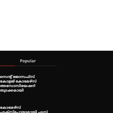
Popular
സെന്റ് ജോസഫ്സ്
കോളജ് കോമേഴ്‌സ്
അസോസിയേഷന്
തുടക്കമായി
കോമേഴ്സ്
എക്സ്പോയുമായി എസ്