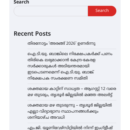
Search
Search
Recent Posts
തിരനോട്ടം ‘അരങ്ങ് 2026’ ഉണർന്നു
ഐ.ടി.യു. ബാങ്കിലെ നിക്ഷേപകർക്ക് പണം
തിരികെ ലഭ്യമാക്കാൻ കേന്ദ്ര-കേരള
സർക്കാരുകൾ അടിയന്തരമായി
ഇടപെടണമെന്ന് ഐ.ടി.യു. ബാങ്ക്
നിക്ഷേപക സംരക്ഷണ സമിതി
ശക്തമായ കാറ്റിന് സാധ്യത – ആഗസ്റ്റ് 12 വരെ
മഴ തുടരും, തൃശൂർ ജില്ലയിൽ മഞ്ഞ അലർട്ട്
ശക്തമായ മഴ തുടരുന്നു – തൃശൂർ ജില്ലയിൽ
എല്ലാ വിദ്യാഭ്യാസ സ്ഥാപനങ്ങൾക്കും
ശനിയാഴ്ച അവധി
എം.ജി. യൂണിവേഴ്‌സിറ്റിയിൽ നിന്ന് ഇംഗ്ളീഷ്