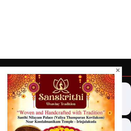
×
Quick Links
Latest
Home
Latest
Exclusive
Sanchari
Contact