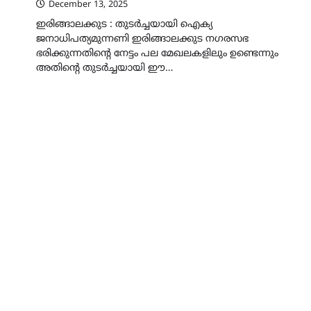
December 13, 2025
ഇരിങ്ങാലക്കുട : തുടർച്ചയായി ഐക്യ
ജനാധിപത്യമുന്നണി ഇരിങ്ങാലക്കുട നഗരസഭ
ഭരിക്കുന്നതിന്റെ നേട്ടം പല മേഖലകളിലും ഉണ്ടെന്നും
അതിന്റെ തുടർച്ചയായി ഈ…