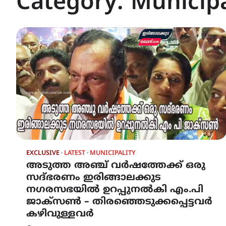
Category:
Municipa
EXCLUSIVE
LATEST
MUNICIPALITY
അടുത്ത അഞ്ച് വർഷത്തേക്ക് ഒരു
സദ്ഭരണം ഇരിങ്ങാലക്കുട
നഗരസഭയിൽ ഉറപ്പുനൽകി എം.പി
ജാക്സൺ – തിരഞ്ഞെടുക്കപ്പെട്ടവർ
കഴിവുള്ളവർ