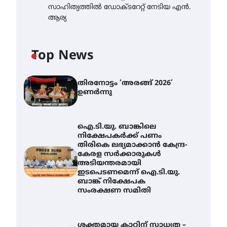
സാഹിത്യത്തിൽ ഡോക്ടറേറ്റ് നേടിയ എൻ.
ആര്യ
Top News
തിരനോട്ടം ‘അരങ്ങ് 2026’
ഉണർന്നു
ഐ.ടി.യു. ബാങ്കിലെ
നിക്ഷേപകർക്ക് പണം
തിരികെ ലഭ്യമാക്കാൻ കേന്ദ്ര-
കേരള സർക്കാരുകൾ
അടിയന്തരമായി
ഇടപെടണമെന്ന് ഐ.ടി.യു.
ബാങ്ക് നിക്ഷേപക
സംരക്ഷണ സമിതി
ശക്തമായ കാറ്റിന് സാധ്യത –