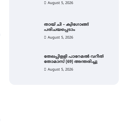
August 5, 2026
തായ് ചി – ക്വിഗോങ്ങ്
പരിചയപ്പെടാം
August 5, 2026
തേലപ്പിളളി പാറേമൽ വറീത്
തോമാസ് (69) അന്തരിച്ചു
August 5, 2026
സർഗ്ഗസാഹിതി-
കവിതാസംഗമം 2026 കവിതാ
ചർച്ച കാട്ടൂർ, ടി. കെ. ബാലൻ
ഹാളിൽ 16ന്
August 6, 2026
ഇടത്തരം മഴയ്ക്കും കാറ്റിനും
സാധ്യത ഇരിങ്ങാലക്കുടയിൽ