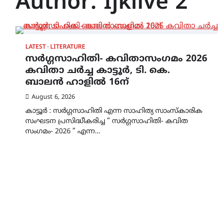
Author:
Ijklive 2
LATEST
LITERATURE
സർഗ്ഗസാഹിതി- കവിതാസംഗമം 2026
കവിതാ ചർച്ച കാട്ടൂർ, ടി. കെ.
ബാലൻ ഹാളിൽ 16ന്
August 6, 2026
കാട്ടൂർ : സർഗ്ഗസാഹിതി എന്ന സാഹിത്യ സാംസ്കാരിക
സംഘടന പ്രസിദ്ധീകരിച്ച ” സർഗ്ഗസാഹിതി- കവിത
സംഗമം- 2026 ” എന്ന…