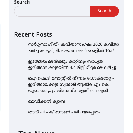
Search
Search
Recent Posts
സർഗ്ഗസാഹിതി- കവിതാസംഗമം 2026 കവിതാ
ചർച്ച കാട്ടൂർ, ടി. കെ. ബാലൻ ഹാളിൽ 16ന്
ഇടത്തരം മഴയ്ക്കും കാറ്റിനും സാധ്യത
ഇരിങ്ങാലക്കുടയിൽ 4.4 മില്ലി മീറ്റർ മഴ ലഭിച്ചു
ഐ.ഐ.ടി മദ്രാസ്സിൽ നിന്നും ഡോക്ടറേറ്റ് –
ഇരിങ്ങാലക്കുട സ്വദേശി ആതിര എം കെ
യുടെ നേട്ടം പ്രതിസന്ധികളോട് പൊരുതി
മെഡിക്കൽ ക്യാമ്പ്
തായ് ചി – ക്വിഗോങ്ങ് പരിചയപ്പെടാം