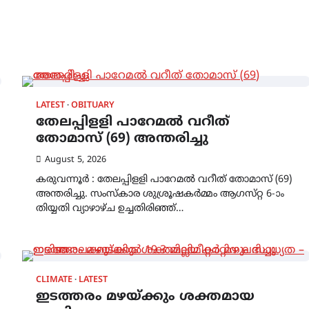
LATEST
OBITUARY
തേലപ്പിളളി പാറേമൽ വറീത്
തോമാസ് (69) അന്തരിച്ചു
August 5, 2026
കരുവന്നൂർ : തേലപ്പിളളി പാറേമൽ വറീത് തോമാസ് (69)
അന്തരിച്ചു. സംസ്‌കാര ശുശ്രൂഷകർമ്മം ആഗസ്‌റ്റ 6-ാം
തിയ്യതി വ്യാഴാഴ്‌ച ഉച്ചതിരിഞ്ഞ്…
CLIMATE
LATEST
ഇടത്തരം മഴയ്ക്കും ശക്തമായ