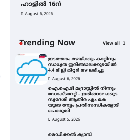
ഹാളിൽ 16ന്
August 5, 2026
August 6, 2026
സർഗ്ഗസാഹിതി-
കവിതാസംഗമം 2026 കവിതാ
ചർച്ച കാട്ടൂർ, ടി. കെ. ബാലൻ
ഹാളിൽ 16ന്
Trending Now
View all
August 6, 2026
ഇടത്തരം മഴയ്ക്കും കാറ്റിനും
സാധ്യത ഇരിങ്ങാലക്കുടയിൽ
4.4 മില്ലി മീറ്റർ മഴ ലഭിച്ചു
CLI
ഇട
August 6, 2026
സാ
ഐ.ഐ.ടി മദ്രാസ്സിൽ നിന്നും
4.4
ഡോക്ടറേറ്റ് – ഇരിങ്ങാലക്കുട
സ്വദേശി ആതിര എം കെ
Au
യുടെ നേട്ടം പ്രതിസന്ധികളോട്
പൊരുതി
August 5, 2026
മെഡിക്കൽ ക്യാമ്പ്