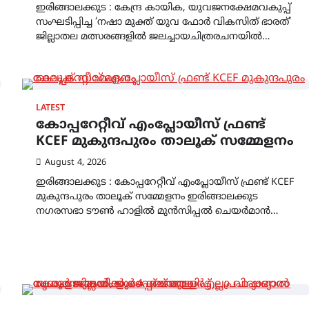
ഇരിങ്ങാലക്കുട : കേന്ദ്ര കായിക, യുവജനക്ഷേമവകുപ്പ്
സംഘടിപ്പിച്ച ‘നഷാ മുക്ത് യുവ ഫോർ വികസിത് ഭാരത്’
ജില്ലാതല മത്സരങ്ങളിൽ ജലച്ചായചിത്രരചനയിൽ…
LATEST
കോപ്പറേറ്റീവ് എംപ്ലോയീസ് ഫ്രണ്ട്
KCEF മുകുന്ദപുരം താലൂക് സമ്മേളനം
August 4, 2026
ഇരിങ്ങാലക്കുട : കോപ്പറേറ്റീവ് എംപ്ലോയീസ് ഫ്രണ്ട് KCEF
മുകുന്ദപുരം താലൂക് സമ്മേളനം ഇരിങ്ങാലക്കുട
നഗരസഭാ ടൗൺ ഹാളിൽ മുൻസിപ്പൽ ചെയർമാൻ…