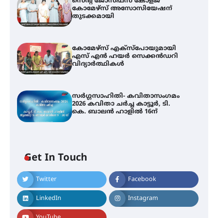
സെന്റ് ജോസഫ്സ് കോളജ്
കോമേഴ്‌സ് അസോസിയേഷന്
തുടക്കമായി
കോമേഴ്സ് എക്സ്പോയുമായി
എസ് എൻ ഹയർ സെക്കൻഡറി
വിദ്യാർത്ഥികൾ
സർഗ്ഗസാഹിതി- കവിതാസംഗമം
2026 കവിതാ ചർച്ച കാട്ടൂർ, ടി.
കെ. ബാലൻ ഹാളിൽ 16ന്
Get In Touch
Twitter
Facebook
LinkedIn
Instagram
YouTube