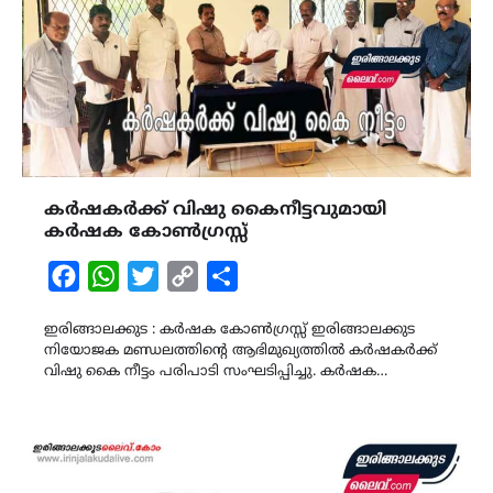
കർഷകർക്ക് വിഷു കൈനീട്ടവുമായി
കർഷക കോൺഗ്രസ്സ്
Facebook
WhatsApp
Twitter
Copy
Share
Link
ഇരിങ്ങാലക്കുട : കർഷക കോൺഗ്രസ്സ് ഇരിങ്ങാലക്കുട
നിയോജക മണ്ഡലത്തിൻ്റെ ആഭിമുഖ്യത്തിൽ കർഷകർക്ക്
വിഷു കൈ നീട്ടം പരിപാടി സംഘടിപ്പിച്ചു. കർഷക…