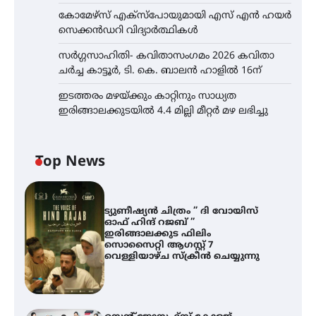
കോമേഴ്സ് എക്സ്പോയുമായി എസ് എൻ ഹയർ
സെക്കൻഡറി വിദ്യാർത്ഥികൾ
സർഗ്ഗസാഹിതി- കവിതാസംഗമം 2026 കവിതാ
ചർച്ച കാട്ടൂർ, ടി. കെ. ബാലൻ ഹാളിൽ 16ന്
ഇടത്തരം മഴയ്ക്കും കാറ്റിനും സാധ്യത
ഇരിങ്ങാലക്കുടയിൽ 4.4 മില്ലി മീറ്റർ മഴ ലഭിച്ചു
Top News
ട്യുണീഷ്യൻ ചിത്രം ” ദി വോയിസ്
ഓഫ് ഹിന്ദ് റജബ് ”
ഇരിങ്ങാലക്കുട ഫിലിം
സൊസൈറ്റി ആഗസ്റ്റ് 7
വെള്ളിയാഴ്ച സ്‌ക്രീൻ ചെയ്യുന്നു