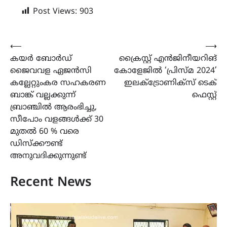
Post Views:
903
Post
⟵
⟶
കയർ ബോർഡ്
ക്രൈസ്റ്റ് എൻജിനീയറിങ്
navigation
ജൈവവള ഏജൻസി
കോളേജിൽ ‘പ്രിസ്മ 2024’
കല്ലേറ്റുംകര സഹകരണ
ഇലക്ട്രോണിക്സ് ടെക്
ബാങ്ക് വല്ലക്കുന്ന്
ഫെസ്റ്റ്
ബ്രാഞ്ചിൽ ആരംഭിച്ചു,
സീപോം വളങ്ങൾക്ക് 30
മുതൽ 60 % വരെ
ഡിസ്ക്കൗണ്ട്
അനുവദിക്കുന്നുണ്ട്
Recent News