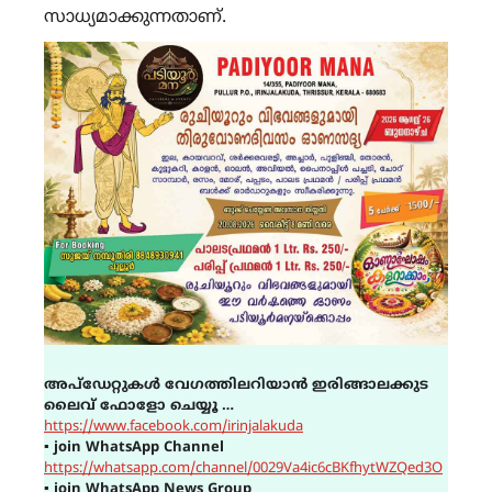
സാധ്യമാക്കുന്നതാണ്.
അപ്ഡേറ്റുകൾ വേഗത്തിലറിയാൻ ഇരിങ്ങാലക്കുട
ലൈവ് ഫോളോ ചെയ്യൂ …
https://www.facebook.com/irinjalakuda
▪
join WhatsApp Channel
https://whatsapp.com/channel/0029Va4ic6cBKfhytWZQed3O
▪
join WhatsApp News Group