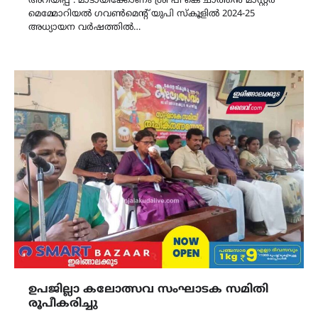
അറിയിപ്പ് : മാടായിക്കോണം ശ്രീ പി കെ ചാത്തൻ മാസ്റ്റർ
മെമ്മോറിയൽ ഗവൺമെന്റ് യുപി സ്കൂളിൽ 2024-25
അധ്യായന വർഷത്തിൽ…
ഉപജില്ലാ കലോത്സവ സംഘാടക സമിതി
രൂപീകരിച്ചു