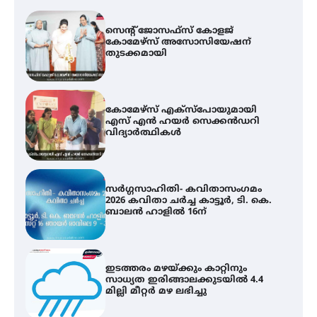
കോമേഴ്സ് എക്സ്പോയുമായി
എസ് എൻ ഹയർ സെക്കൻഡറി
വിദ്യാർത്ഥികൾ
സർഗ്ഗസാഹിതി- കവിതാസംഗമം
2026 കവിതാ ചർച്ച കാട്ടൂർ, ടി. കെ.
ബാലൻ ഹാളിൽ 16ന്
ഇടത്തരം മഴയ്ക്കും കാറ്റിനും
സാധ്യത ഇരിങ്ങാലക്കുടയിൽ 4.4
മില്ലി മീറ്റർ മഴ ലഭിച്ചു
ഐ.ഐ.ടി മദ്രാസ്സിൽ നിന്നും
ഡോക്ടറേറ്റ് – ഇരിങ്ങാലക്കുട
സ്വദേശി ആതിര എം കെ യുടെ
നേട്ടം പ്രതിസന്ധികളോട് പൊരുതി