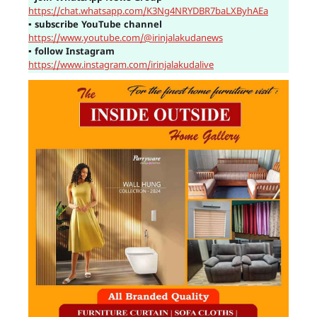
https://chat.whatsapp.com/K3Ng4NRYDBR7baLXByhAEa
▪
subscribe YouTube channel
https://www.youtube.com/@irinjalakudanews
▪
follow Instagram
https://www.instagram.com/irinjalakudalive