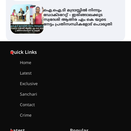
ട്യുണീഷ്യൻ ചിത്രം ” ദി വോയിസ്
ഓഫ് ഹിന്ദ് റജബ് ” ഇരിങ്ങാലക്കുട
ഫിലിം സൊസൈറ്റി ആഗസ്റ്റ് 7
വെള്ളിയാഴ്ച സ്‌ക്രീൻ ചെയ്യുന്നു
സെന്റ് ജോസഫ്സ് കോളജ്
കോമേഴ്‌സ് അസോസിയേഷന്
Quick Links
തുടക്കമായി
Home
Latest
കോമേഴ്സ് എക്സ്പോയുമായി
എസ് എൻ ഹയർ സെക്കൻഡറി
Exclusive
വിദ്യാർത്ഥികൾ
Sanchari
Contact
സർഗ്ഗസാഹിതി- കവിതാസംഗമം
Crime
2026 കവിതാ ചർച്ച കാട്ടൂർ, ടി. കെ.
ബാലൻ ഹാളിൽ 16ന്
Latest
Popular