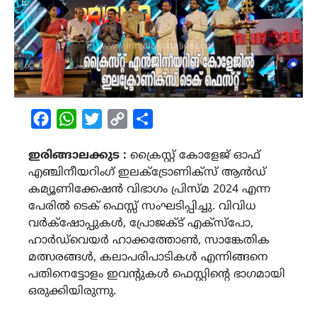
Facebook
WhatsApp
Twitter
Copy
Share
Link
ഇരിങ്ങാലക്കുട :
ക്രൈസ്റ്റ് കോളേജ് ഓഫ്
എഞ്ചിനീയറിംഗ് ഇലക്ട്രോണിക്സ് ആൻഡ്
കമ്യൂണിക്കേഷൻ വിഭാഗം പ്രിസ്മ 2024 എന്ന
പേരിൽ ടെക് ഫെസ്സ് സംഘടിപ്പിച്ചു. വിവിധ
വർക്‌ഷോപ്പുകൾ, പ്രോജക്ട് എക്സ്പോ,
ഹാർഡ്‌വെയർ ഹാക്കത്തോൺ, സാങ്കേതിക
മത്സരങ്ങൾ, കലാപരിപാടികൾ എന്നിങ്ങനെ
പതിനെട്ടോളം ഇവൻ്റുകൾ ഫെസ്റ്റിൻ്റെ ഭാഗമായി
ഒരുക്കിയിരുന്നു.