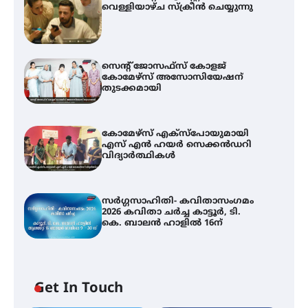
വെള്ളിയാഴ്ച സ്‌ക്രീൻ ചെയ്യുന്നു
സെന്റ് ജോസഫ്സ് കോളജ്
കോമേഴ്‌സ് അസോസിയേഷന്
തുടക്കമായി
കോമേഴ്സ് എക്സ്പോയുമായി
എസ് എൻ ഹയർ സെക്കൻഡറി
വിദ്യാർത്ഥികൾ
സർഗ്ഗസാഹിതി- കവിതാസംഗമം
2026 കവിതാ ചർച്ച കാട്ടൂർ, ടി.
കെ. ബാലൻ ഹാളിൽ 16ന്
Get In Touch