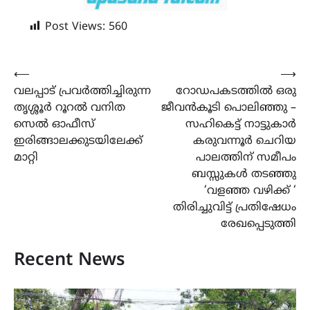
Post Views:
560
Post
⟵
⟶
വലപ്പാട് പ്രവര്‍ത്തിച്ചിരുന്ന
റോഡപകടത്തിൽ ഒരു
navigation
തൃശ്ശൂര്‍ റൂറല്‍ വനിത
ജീവൻകൂടി പൊലിഞ്ഞു –
സെല്‍ ഓഫീസ്
സഹികെട്ട് നാട്ടുകാർ
ഇരിങ്ങാലക്കുടയിലേക്ക്
കരുവന്നൂർ ചെറിയ
മാറ്റി
പാലത്തിന് സമീപം
ബസ്സുകൾ തടഞ്ഞു
‘വളഞ്ഞ വഴിക്ക് ‘
തിരിച്ചുവിട്ട് പ്രതിഷേധം
രേഖപ്പെടുത്തി
Recent News