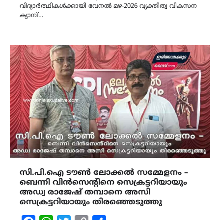
വിദ്യാർത്ഥികൾക്കായി വേനൽ മഴ-2026 വ്യക്തിത്വ വികസന
ക്യാമ്പ്…
സി.പി.ഐ ടൗൺ ലോക്കൽ സമ്മേളനം –
ബെന്നി വിൻസെൻ്റിനെ സെക്രട്ടറിയായും
അഡ്വ രാജേഷ് തമ്പാനെ അസി
സെക്രട്ടറിയായും തിരഞ്ഞെടുത്തു