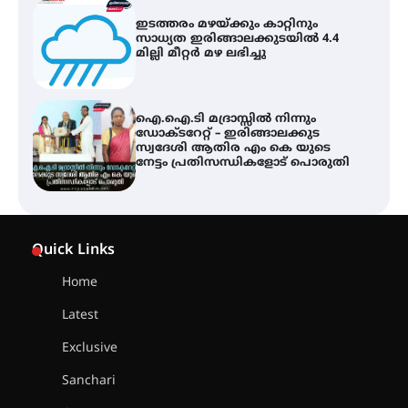
ഐ.ഐ.ടി മദ്രാസ്സിൽ നിന്നും
ഡോക്ടറേറ്റ് – ഇരിങ്ങാലക്കുട
സ്വദേശി ആതിര എം കെ യുടെ
നേട്ടം പ്രതിസന്ധികളോട് പൊരുതി
ട്യുണീഷ്യൻ ചിത്രം ” ദി വോയിസ്
ഓഫ് ഹിന്ദ് റജബ് ” ഇരിങ്ങാലക്കുട
ഫിലിം സൊസൈറ്റി ആഗസ്റ്റ് 7
വെള്ളിയാഴ്ച സ്‌ക്രീൻ ചെയ്യുന്നു
സെന്റ് ജോസഫ്സ് കോളജ്
കോമേഴ്‌സ് അസോസിയേഷന്
Quick Links
തുടക്കമായി
Home
Latest
കോമേഴ്സ് എക്സ്പോയുമായി
എസ് എൻ ഹയർ സെക്കൻഡറി
Exclusive
വിദ്യാർത്ഥികൾ
Sanchari