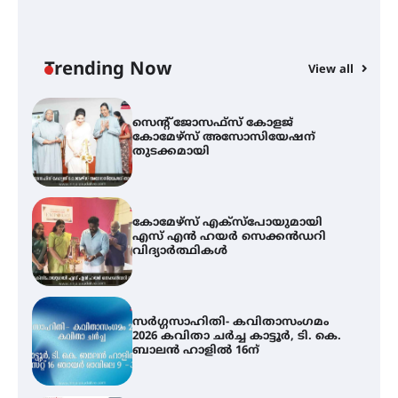
സെന്റ് ജോസഫ്സ് കോളജ്
കോമേഴ്‌സ് അസോസിയേഷന്
തുടക്കമായി
Trending Now
View all
കോമേഴ്സ് എക്സ്പോയുമായി
എസ് എൻ ഹയർ സെക്കൻഡറി
വിദ്യാർത്ഥികൾ
സർഗ്ഗസാഹിതി- കവിതാസംഗമം
2026 കവിതാ ചർച്ച കാട്ടൂർ, ടി. കെ.
ബാലൻ ഹാളിൽ 16ന്
ഇടത്തരം മഴയ്ക്കും കാറ്റിനും
സാധ്യത ഇരിങ്ങാലക്കുടയിൽ 4.4
മില്ലി മീറ്റർ മഴ ലഭിച്ചു