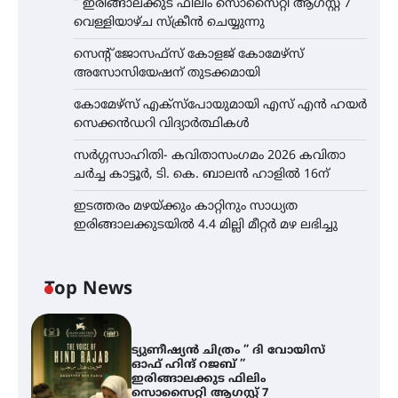
” ഇരിങ്ങാലക്കുട ഫിലിം സൊസൈറ്റി ആഗസ്റ്റ് 7
വെള്ളിയാഴ്ച സ്‌ക്രീൻ ചെയ്യുന്നു
സെന്റ് ജോസഫ്സ് കോളജ് കോമേഴ്‌സ്
അസോസിയേഷന് തുടക്കമായി
കോമേഴ്സ് എക്സ്പോയുമായി എസ് എൻ ഹയർ
സെക്കൻഡറി വിദ്യാർത്ഥികൾ
സർഗ്ഗസാഹിതി- കവിതാസംഗമം 2026 കവിതാ
ചർച്ച കാട്ടൂർ, ടി. കെ. ബാലൻ ഹാളിൽ 16ന്
ഇടത്തരം മഴയ്ക്കും കാറ്റിനും സാധ്യത
ഇരിങ്ങാലക്കുടയിൽ 4.4 മില്ലി മീറ്റർ മഴ ലഭിച്ചു
Top News
ട്യുണീഷ്യൻ ചിത്രം ” ദി വോയിസ്
ഓഫ് ഹിന്ദ് റജബ് ”
ഇരിങ്ങാലക്കുട ഫിലിം
സൊസൈറ്റി ആഗസ്റ്റ് 7