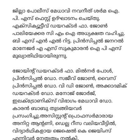
ജില്ലാ പോലീസ് മേധാവി നവനീത് ശർമ ഐ.
പി. എസ് ഫെസ്റ്റ് ഉദ്ഘാടനം ചെയ്തു.
എക്സിക്യൂട്ടീവ് ഡയറക്ടർ ഫാ. ജോൺ
പാലിയേക്കര സി എം ഐ അധ്യക്ഷത വഹിച്ചു.
ബി എസ് എൻ എൽ റിട്ട. പ്രിൻസിപ്പൽ ജനറൽ
മാനേജർ എ എസ് സുകുമാരൻ ഐ പി എസ്
മുഖ്യാതിഥിയായിരുന്നു.
ജോയിൻ്റ് ഡയറക്ടർ ഫാ. മിൽനർ പോൾ,
പ്രിൻസിപ്പൽ ഡോ. സജീവ് ജോൺ, വൈസ്
പ്രിൻസിപ്പൽ ഡോ. വി ഡി ജോൺ, അക്കാദമിക്
ഡയറക്ടർ ഡോ. മനോജ് ജോർജ്,
ഇലക്ട്രോണിക്സ് വിഭാഗം മേധാവി ഡോ.
കാരൻ ബാബു തുടങ്ങിയവർ
പ്രസംഗിച്ചു.അസിസ്റ്റൻ്റ് പ്രൊഫസർമാരായ
അനിറ്റ ആൻ്റണി, ഡെല്ല റീസ വലിയവീട്ടിൽ,
വിദ്യാർഥികളായ ജെഷെൽ കെ ജെയിംസ്
എന്നിവർ നേതൃത്വം നൽകി.