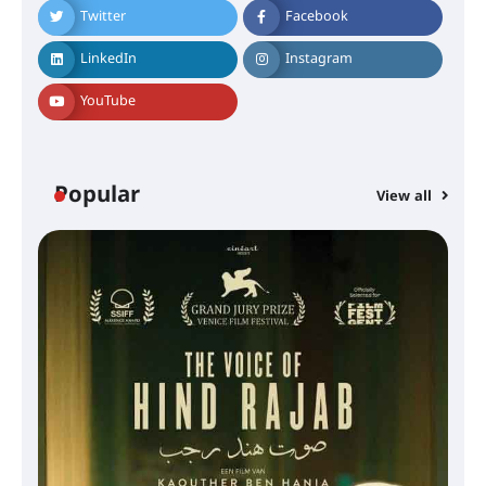
Twitter
Facebook
LinkedIn
Instagram
YouTube
Popular
View all
സെന്റ് ജോസഫ്സ് കോളജ്
കോമേഴ്‌സ് അസോസിയേഷന്
തുടക്കമായി
കോമേഴ്സ് എക്സ്പോയുമായി
എസ് എൻ ഹയർ സെക്കൻഡറി
വിദ്യാർത്ഥികൾ