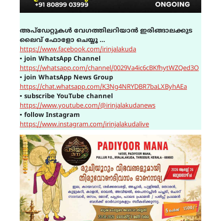
അപ്ഡേറ്റുകൾ വേഗത്തിലറിയാൻ ഇരിങ്ങാലക്കുട
ലൈവ് ഫോളോ ചെയ്യൂ …
https://www.facebook.com/irinjalakuda
▪
join WhatsApp Channel
https://whatsapp.com/channel/0029Va4ic6cBKfhytWZQed3O
▪
join WhatsApp News Group
https://chat.whatsapp.com/K3Ng4NRYDBR7baLXByhAEa
▪
subscribe YouTube channel
https://www.youtube.com/@irinjalakudanews
▪
follow Instagram
https://www.instagram.com/irinjalakudalive