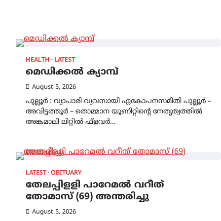
HEALTH
LATEST
മെഡിക്കൽ ക്യാമ്പ്
August 5, 2026
പുല്ലൂർ : വ്യാപാരി വ്യവസായി ഏകോപനസമിതി പുല്ലൂർ –
അവിട്ടത്തൂർ – തൊമ്മാന യൂണിറ്റിന്റെ നേതൃത്വത്തിൽ
അങ്കമാലി ലിറ്റിൽ ഫ്‌ളവർ…
LATEST
OBITUARY
തേലപ്പിളളി പാറേമൽ വറീത്
തോമാസ് (69) അന്തരിച്ചു
August 5, 2026