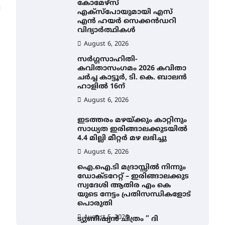
കോമേഴ്സ്
എക്സ്പോയുമായി എസ്
എൻ ഹയർ സെക്കൻഡറി
വിദ്യാർത്ഥികൾ
August 6, 2026
സർഗ്ഗസാഹിതി-
കവിതാസംഗമം 2026 കവിതാ
ചർച്ച കാട്ടൂർ, ടി. കെ. ബാലൻ
ഹാളിൽ 16ന്
August 6, 2026
ഇടത്തരം മഴയ്ക്കും കാറ്റിനും
സാധ്യത ഇരിങ്ങാലക്കുടയിൽ
4.4 മില്ലി മീറ്റർ മഴ ലഭിച്ചു
August 6, 2026
ഐ.ഐ.ടി മദ്രാസ്സിൽ നിന്നും
ഡോക്ടറേറ്റ് – ഇരിങ്ങാലക്കുട
സ്വദേശി ആതിര എം കെ
യുടെ നേട്ടം പ്രതിസന്ധികളോട്
പൊരുതി
August 5, 2026
ട്യുണീഷ്യൻ ചിത്രം ” ദി