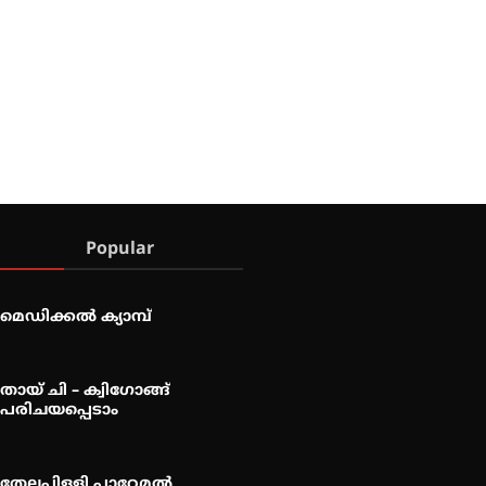
Popular
മെഡിക്കൽ ക്യാമ്പ്
തായ് ചി – ക്വിഗോങ്ങ്
പരിചയപ്പെടാം
തേലപ്പിളളി പാറേമൽ