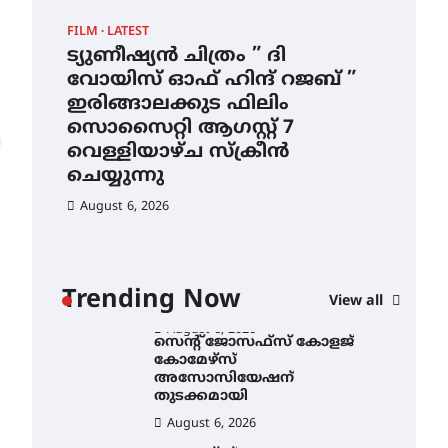
ഇടത്തരം മഴയ്ക്കും കാറ്റിനും
FILM
LATEST
CAM
സാധ്യത ഇരിങ്ങാലക്കുടയിൽ
4.4 മില്ലി മീറ്റർ മഴ ലഭിച്ചു
ട്യുണീഷ്യൻ ചിത്രം ” ദി
സെ
വോയിസ് ഓഫ് ഹിന്ദ് റജബ് ”
ക
August 6, 2026
ഇരിങ്ങാലക്കുട ഫിലിം
തു
ഐ.ഐ.ടി മദ്രാസ്സിൽ നിന്നും
സൊസൈറ്റി ആഗസ്റ്റ് 7
ഡോക്ടറേറ്റ് – ഇരിങ്ങാലക്കുട
Au
സ്വദേശി ആതിര എം കെ
വെള്ളിയാഴ്ച സ്‌ക്രീൻ
യുടെ നേട്ടം പ്രതിസന്ധികളോട്
ചെയ്യുന്നു
പൊരുതി
August 6, 2026
August 5, 2026
ട്യുണീഷ്യൻ ചിത്രം ” ദി
വോയിസ് ഓഫ് ഹിന്ദ് റജബ് ”
ഇരിങ്ങാലക്കുട ഫിലിം
സൊസൈറ്റി ആഗസ്റ്റ് 7
ാ
വെള്ളിയാഴ്ച സ്‌ക്രീൻ
Trending Now
View all
ചെയ്യുന്നു
ൻ
August 6, 2026
സെന്റ് ജോസഫ്സ് കോളജ്
കോമേഴ്‌സ്
അസോസിയേഷന്
തുടക്കമായി
August 6, 2026