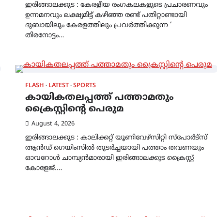
ഇരിങ്ങാലക്കുട : കേരളീയ രംഗകലകളുടെ പ്രചാരണവും
ഉന്നമനവും ലക്ഷ്യമിട്ട് കഴിഞ്ഞ രണ്ട് പതിറ്റാണ്ടായി
ദുബായിലും കേരളത്തിലും പ്രവർത്തിക്കുന്ന ‘
തിരനോട്ടം…
FLASH
LATEST
SPORTS
കായികതലപ്പത്ത് പത്താമതും
ക്രൈസ്റ്റിന്റെ പെരുമ
LATEST
LITERATURE
August 4, 2026
സർഗ്ഗസാഹിതി-
കവിതാസംഗമം 2026 കവിത
ഇരിങ്ങാലക്കുട : കാലിക്കറ്റ്‌ യൂണിവേഴ്സിറ്റി സ്പോർട്സ്
ആൻഡ് ഗെയിംസിൽ തുടർച്ചയായി പത്താം തവണയും
ചർച്ച കാട്ടൂർ, ടി. കെ. ബാല
ഓവറോൾ ചാമ്പ്യൻമാരായി ഇരിങ്ങാലക്കുട ക്രൈസ്റ്റ്
ഹാളിൽ 16ന്
കോളേജ്.…
August 6, 2026