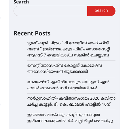
Search
Search
Recent Posts
ട്യുണീഷ്യൻ ചിത്രം ” ദി വോയിസ് ഓഫ് ഹിന്ദ്
റജബ് ” ഇരിങ്ങാലക്കുട ഫിലിം സൊസൈറ്റി
ആഗസ്റ്റ് 7 വെള്ളിയാഴ്ച സ്‌ക്രീൻ ചെയ്യുന്നു
സെന്റ് ജോസഫ്സ് കോളജ് കോമേഴ്‌സ്
അസോസിയേഷന് തുടക്കമായി
കോമേഴ്സ് എക്സ്പോയുമായി എസ് എൻ
ഹയർ സെക്കൻഡറി വിദ്യാർത്ഥികൾ
സർഗ്ഗസാഹിതി- കവിതാസംഗമം 2026 കവിതാ
ചർച്ച കാട്ടൂർ, ടി. കെ. ബാലൻ ഹാളിൽ 16ന്
ഇടത്തരം മഴയ്ക്കും കാറ്റിനും സാധ്യത
ഇരിങ്ങാലക്കുടയിൽ 4.4 മില്ലി മീറ്റർ മഴ ലഭിച്ചു