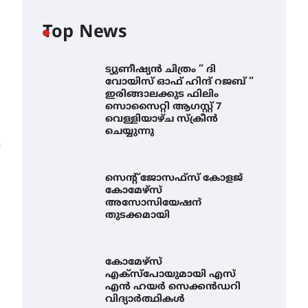
Top News
ട്യുണീഷ്യൻ ചിത്രം ” ദി
വോയിസ് ഓഫ് ഹിന്ദ് റജബ് ”
ഇരിങ്ങാലക്കുട ഫിലിം
സൊസൈറ്റി ആഗസ്റ്റ് 7
വെള്ളിയാഴ്ച സ്‌ക്രീൻ
ചെയ്യുന്നു
സെന്റ് ജോസഫ്സ് കോളജ്
കോമേഴ്‌സ്
അസോസിയേഷന്
തുടക്കമായി
കോമേഴ്സ്
എക്സ്പോയുമായി എസ്
എൻ ഹയർ സെക്കൻഡറി
വിദ്യാർത്ഥികൾ