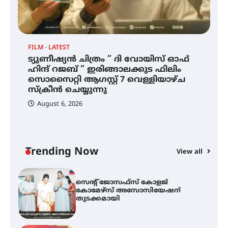
ഐ.ഐ.ടി മദ്രാസ്സിൽ നിന്നും
ഡോക്ടറേറ്റ് – ഇരിങ്ങാലക്കുട
സ്വദേശി ആതിര എം കെ യുടെ
നേട്ടം പ്രതിസന്ധികളോട് പൊരുതി
FILM
LATEST
ട്യുണീഷ്യൻ ചിത്രം ” ദി വോയിസ് ഓഫ്
ഹിന്ദ് റജബ് ” ഇരിങ്ങാലക്കുട ഫിലിം
ട്യുണീഷ്യൻ ചിത്രം ” ദി വോയിസ്
ഓഫ് ഹിന്ദ് റജബ് ” ഇരിങ്ങാലക്കുട
സൊസൈറ്റി ആഗസ്റ്റ് 7 വെള്ളിയാഴ്ച
ഫിലിം സൊസൈറ്റി ആഗസ്റ്റ് 7
സ്‌ക്രീൻ ചെയ്യുന്നു
വെള്ളിയാഴ്ച സ്‌ക്രീൻ ചെയ്യുന്നു
August 6, 2026
സെന്റ് ജോസഫ്സ് കോളജ്
കോമേഴ്‌സ് അസോസിയേഷന്
തുടക്കമായി
Trending Now
View all
കോമേഴ്സ് എക്സ്പോയുമായി
എസ് എൻ ഹയർ സെക്കൻഡറി
വിദ്യാർത്ഥികൾ