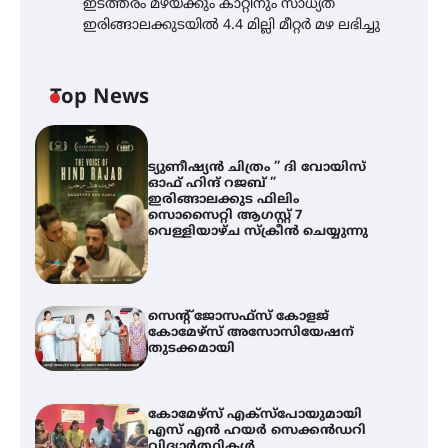
ഇടത്തരം മഴയ്ക്കും കാറ്റിനും സാധ്യത
ഇരിങ്ങാലക്കുടയിൽ 4.4 മില്ലി മീറ്റർ മഴ ലഭിച്ചു
Top News
ട്യുണീഷ്യൻ ചിത്രം ” ദി വോയിസ്
ഓഫ് ഹിന്ദ് റജബ് ”
ഇരിങ്ങാലക്കുട ഫിലിം
സൊസൈറ്റി ആഗസ്റ്റ് 7
വെള്ളിയാഴ്ച സ്‌ക്രീൻ ചെയ്യുന്നു
സെന്റ് ജോസഫ്സ് കോളജ്
കോമേഴ്‌സ് അസോസിയേഷന്
തുടക്കമായി
കോമേഴ്സ് എക്സ്പോയുമായി
എസ് എൻ ഹയർ സെക്കൻഡറി
വിദ്യാർത്ഥികൾ