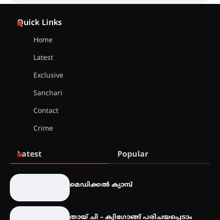
സെന്റ് ജോസഫ്സ് കോളജ്
Quick Links
കോമേഴ്‌സ് അസോസിയേഷന്
തുടക്കമായി
Home
Latest
കോമേഴ്സ് എക്സ്പോയുമായി
Exclusive
എസ് എൻ ഹയർ സെക്കൻഡറി
വിദ്യാർത്ഥികൾ
Sanchari
Contact
സർഗ്ഗസാഹിതി- കവിതാസംഗമം
Crime
2026 കവിതാ ചർച്ച കാട്ടൂർ, ടി. കെ.
ബാലൻ ഹാളിൽ 16ന്
Latest
Popular
ഇടത്തരം മഴയ്ക്കും കാറ്റിനും
മെഡിക്കൽ ക്യാമ്പ്
സാധ്യത ഇരിങ്ങാലക്കുടയിൽ 4.4
മില്ലി മീറ്റർ മഴ ലഭിച്ചു
തായ് ചി – ക്വിഗോങ്ങ് പരിചയപ്പെടാം