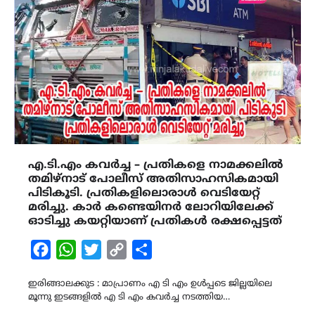
എ.ടി.എം കവർച്ച – പ്രതികളെ നാമക്കലില്‍
തമിഴ്‌നാട് പോലീസ് അതിസാഹസികമായി
പിടികൂടി. പ്രതികളിലൊരാള്‍ വെടിയേറ്റ്
മരിച്ചു. കാര്‍ കണ്ടെയിനര്‍ ലോറിയിലേക്ക്
ഓടിച്ചു കയറ്റിയാണ് പ്രതികള്‍ രക്ഷപ്പെട്ടത്
Facebook
WhatsApp
Twitter
Copy
Share
Link
ഇരിങ്ങാലക്കുട : മാപ്രാണം എ ടി എം ഉൾപ്പടെ ജില്ലയിലെ
മൂന്നു ഇടങ്ങളിൽ എ ടി എം കവർച്ച നടത്തിയ…