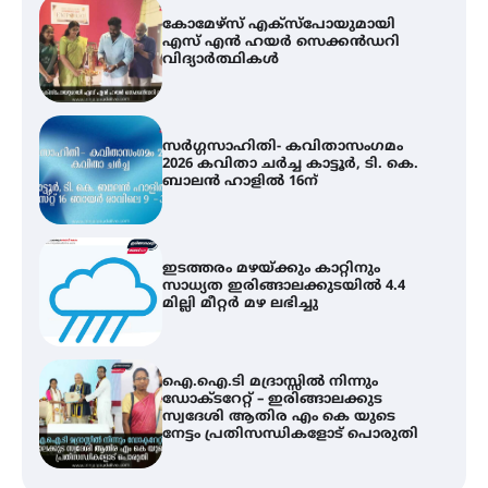
സർഗ്ഗസാഹിതി- കവിതാസംഗമം
2026 കവിതാ ചർച്ച കാട്ടൂർ, ടി. കെ.
ബാലൻ ഹാളിൽ 16ന്
ഇടത്തരം മഴയ്ക്കും കാറ്റിനും
സാധ്യത ഇരിങ്ങാലക്കുടയിൽ 4.4
മില്ലി മീറ്റർ മഴ ലഭിച്ചു
ഐ.ഐ.ടി മദ്രാസ്സിൽ നിന്നും
ഡോക്ടറേറ്റ് – ഇരിങ്ങാലക്കുട
സ്വദേശി ആതിര എം കെ യുടെ
നേട്ടം പ്രതിസന്ധികളോട് പൊരുതി
ട്യുണീഷ്യൻ ചിത്രം ” ദി വോയിസ്
ഓഫ് ഹിന്ദ് റജബ് ” ഇരിങ്ങാലക്കുട
ഫിലിം സൊസൈറ്റി ആഗസ്റ്റ് 7
വെള്ളിയാഴ്ച സ്‌ക്രീൻ ചെയ്യുന്നു