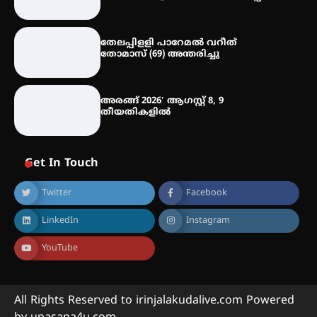
ഐ.ഐ.ടി മദ്രാസ്സിൽ നിന്നും
ഡോക്ടറേറ്റ് – ഇരിങ്ങാലക്കുട
സ്വദേശി ആതിര എം കെ യുടെ
തേലപ്പിളളി പാറേമൽ വറീത്
നേട്ടം പ്രതിസന്ധികളോട് പൊരുതി
തോമാസ് (69) അന്തരിച്ചു
അരങ്ങ് 2026′ ആഗസ്റ്റ് 8, 9
തീയതികളിൽ
Get In Touch
Twitter
Facebook
LinkedIn
Instagram
YouTube
All Rights Reserved to irinjalakudalive.com Powered