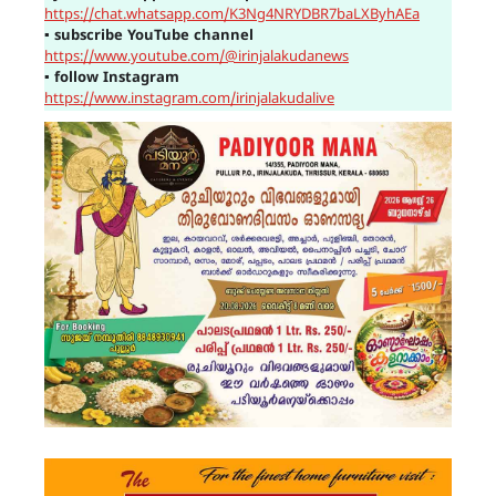
https://chat.whatsapp.com/K3Ng4NRYDBR7baLXByhAEa
▪
subscribe YouTube channel
https://www.youtube.com/@irinjalakudanews
▪
follow Instagram
https://www.instagram.com/irinjalakudalive