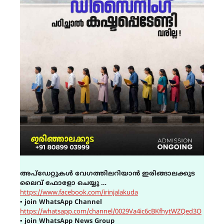
അപ്ഡേറ്റുകൾ വേഗത്തിലറിയാൻ ഇരിങ്ങാലക്കുട
ലൈവ് ഫോളോ ചെയ്യൂ …
https://www.facebook.com/irinjalakuda
▪
join WhatsApp Channel
https://whatsapp.com/channel/0029Va4ic6cBKfhytWZQed3O
▪
join WhatsApp News Group