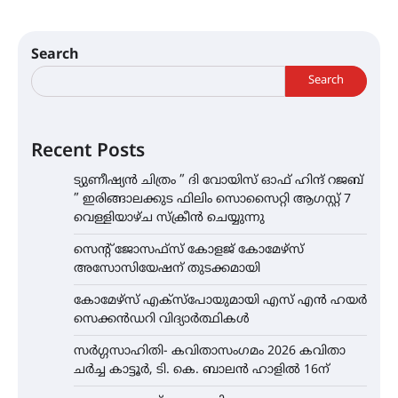
Search
Search
Recent Posts
ട്യുണീഷ്യൻ ചിത്രം ” ദി വോയിസ് ഓഫ് ഹിന്ദ് റജബ്
” ഇരിങ്ങാലക്കുട ഫിലിം സൊസൈറ്റി ആഗസ്റ്റ് 7
വെള്ളിയാഴ്ച സ്‌ക്രീൻ ചെയ്യുന്നു
സെന്റ് ജോസഫ്സ് കോളജ് കോമേഴ്‌സ്
അസോസിയേഷന് തുടക്കമായി
കോമേഴ്സ് എക്സ്പോയുമായി എസ് എൻ ഹയർ
സെക്കൻഡറി വിദ്യാർത്ഥികൾ
സർഗ്ഗസാഹിതി- കവിതാസംഗമം 2026 കവിതാ
ചർച്ച കാട്ടൂർ, ടി. കെ. ബാലൻ ഹാളിൽ 16ന്