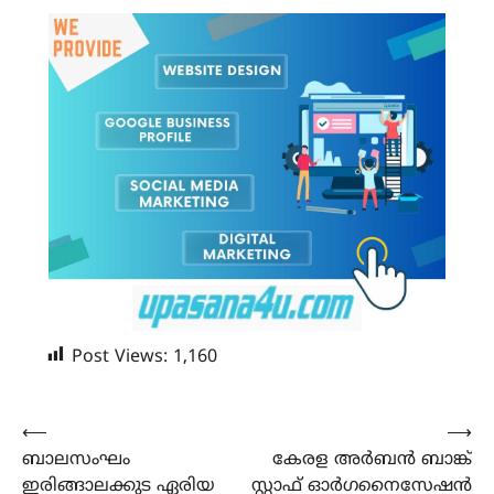
Post Views:
1,160
Post
⟵
⟶
ബാലസംഘം
കേരള അർബൻ ബാങ്ക്
navigation
ഇരിങ്ങാലക്കുട ഏരിയ
സ്റ്റാഫ് ഓർഗനൈസേഷൻ