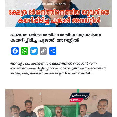
ക്ഷേത്ര ദർശനത്തിനെത്തിയ യുവതിയെ
കയറിപ്പിടിച്ച പൂജാരി അറസ്റ്റിൽ
Facebook
WhatsApp
Twitter
Copy
Share
Link
അറസ്റ്റ് : പൊക്കുളങ്ങര ക്ഷേത്രത്തിൽ തൊഴാൻ വന്ന
യുവതിയെ കയറിപ്പിടിച്ച് മാനഹാനിവരുത്തിയ സംഭവത്തിന്
കർണ്ണാടക, ദക്ഷിണ കന്നട ജില്ലയിലെ കൗവ്കർട്ടി…