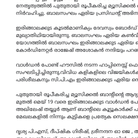
നേതൃത്വത്തിൽ പുതുതായി രൂപീകരിച്ച മ്യൂസിക്കൽ ബാ
നിര്‍വഹിച്ചു. ബാലസംഘം ഏരിയ പ്രസിഡന്റ് അഭിനവ
ഇരിങ്ങാലക്കുട കൂടൽമാണിക്യം ദേവസ്വം ബോർ
മുഖ്യാതിഥിയായിരുന്നു. ബാലസംഘം ഏരിയ കൺവ
യോഗത്തിൽ ബാലസംഘം ഇരിങ്ങാലക്കുട ഏരിയ സെക
കോർഡിനേറ്റർ രാജേഷ് അശോകൻ നന്ദിയും പറഞ
വാൾഡൻ പോണ്ട് ഹൗസിൽ നടന്ന ഹാപ്പിനെസ്സ് ഫെസ്
സംഘടിപ്പിച്ചിരുന്നു.വിവിധ കളികളിലെ വിജയികൾക
പരിശീലകനും സി.പി.എം ഇരിങ്ങാലക്കുട ഏരിയ സ
പുതുതായി രൂപീകരിച്ച മ്യൂസിക്കൽ ബാന്റിന്റെ ആദ
മുതൽ മെയ് 19 വരെ ഇരിങ്ങാലക്കുട വാൾഡൻ പോ
അഖിലേഷ് തയ്യൂർ ആണ് ബാന്റിലെ കൂട്ടൂകാർക്ക
മേഖലകളിൽ നിന്നും കുട്ടികളെ പ്രത്യേക സെലക്
ദൃശ്യ പി.എസ്, ദീപ്ഷിക ഗിരീഷ്, ശ്രീനന്ദന ഓ ജെ