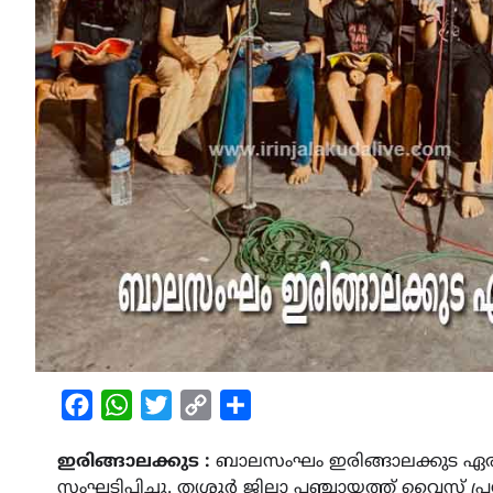
Facebook
WhatsApp
Twitter
Copy
Share
Link
ഇരിങ്ങാലക്കുട :
ബാലസംഘം ഇരിങ്ങാലക്കുട ഏരിയ കമ
സംഘടിപ്പിച്ചു. തൃശ്ശൂർ ജില്ലാ പഞ്ചായത്ത് വൈസ് പ്