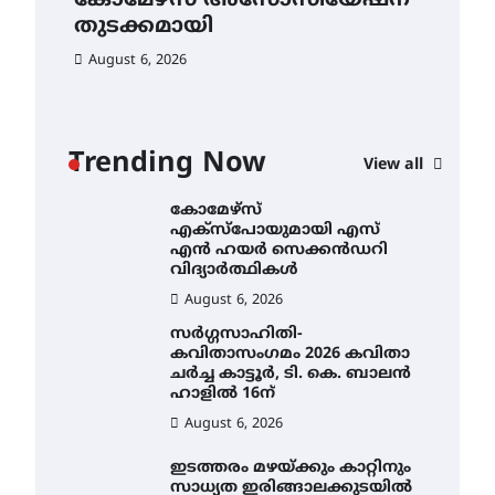
ൽ
കോമേഴ്‌സ് അസോസിയേഷന്
എ
തുടക്കമായി
August 5, 2026
ഹ
വി
August 6, 2026
സെന്റ് ജോസഫ്സ് കോളജ്
Au
കോമേഴ്‌സ്
അസോസിയേഷന്
തുടക്കമായി
Trending Now
View all
August 6, 2026
കോമേഴ്സ്
എക്സ്പോയുമായി എസ്
എൻ ഹയർ സെക്കൻഡറി
വിദ്യാർത്ഥികൾ
August 6, 2026
സർഗ്ഗസാഹിതി-
കവിതാസംഗമം 2026 കവിതാ
ചർച്ച കാട്ടൂർ, ടി. കെ. ബാലൻ
ഹാളിൽ 16ന്
August 6, 2026
ഇടത്തരം മഴയ്ക്കും കാറ്റിനും
സാധ്യത ഇരിങ്ങാലക്കുടയിൽ