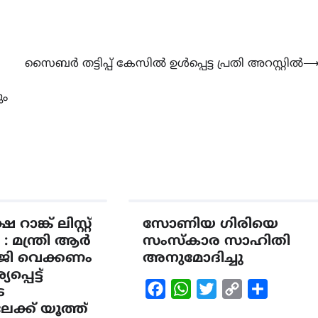
സൈബർ തട്ടിപ്പ് കേസിൽ ഉൾപ്പെട്ട പ്രതി അറസ്റ്റിൽ
ും
റാങ്ക് ലിസ്റ്റ്
സോണിയ ഗിരിയെ
 : മന്ത്രി ആർ
സംസ്കാര സാഹിതി
ാജി വെക്കണം
അനുമോദിച്ചു
്പെട്ട്
Facebook
WhatsApp
Twitter
Copy
Share
െ
ക്ക് യൂത്ത്
Link