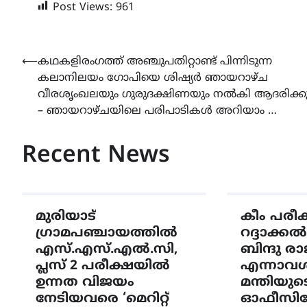
Post Views:
961
Post
⟵
കഥകളിരംഗത്ത് അഞ്ചുപതിറ്റാണ്ട് പിന്നിടുന്ന
കലാനിലയം ഗോപിയെ ശിഷ്യർ ഞായറാഴ്ച
navigation
വീരശൃംഖലയും ഗുരുദക്ഷിണയും നൽകി ആദരിക്ക
– ഞായറാഴ്ചയിലെ പരിപാടികൾ അറിയാം …
Recent News
മുരിയാട്
കീം പരീക്ഷ 
ഗ്രാമപഞ്ചായത്തിൽ
റദ്ദാക്കൽ
എസ്.എസ്.എൽ.സി,
ബിന്ദു ര
പ്ലസ് 2 പരീക്ഷയിൽ
എന്നാവശ്യപ
ഉന്നത വിജയം
മന്തിയുട
നേടിയവരെ ‘മെറിറ്റ്
ഓഫീസിലേ