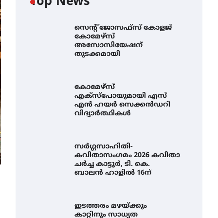
Top News
സെന്റ് ജോസഫ്സ് കോളജ്
കോമേഴ്‌സ്
അസോസിയേഷന്
തുടക്കമായി
കോമേഴ്സ്
എക്സ്പോയുമായി എസ്
എൻ ഹയർ സെക്കൻഡറി
വിദ്യാർത്ഥികൾ
സർഗ്ഗസാഹിതി-
കവിതാസംഗമം 2026 കവിതാ
ചർച്ച കാട്ടൂർ, ടി. കെ.
ബാലൻ ഹാളിൽ 16ന്
കോമേഴ്സ്
ഇടത്തരം മഴയ്ക്കും
എക്സ്പോയുമായി എസ്
കാറ്റിനും സാധ്യത