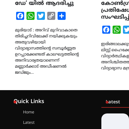
ഡേ’ യിൽ ആദരിച്ചു
കോൺഗ്ര
പ്രതിഷേധ
Facebook
WhatsApp
Twitter
Copy
Share
സംഘടിപ്പി
Link
Faceboo
Wha
മുരിയാട് : അറിവ് മുറിവാകാതെ
തിരിച്ചറിവിലേക്ക് നയിക്കുകയും
അതുവഴിയായി
ഇരിങ്ങാലക്കുട 
വിദ്യാഭ്യാസത്തിന്റെ സമ്പൂർണ്ണത
ലിസ്റ്റ് ഹൈക്ക
ഉറപ്പാക്കേണ്ടത് കാലഘട്ടത്തിന്റെ
വിദ്യാർത്ഥിക
അനിവാര്യതയാണെന്ന്
അനിശ്ചിതത്ത
മണ്ണാർക്കാട് അഡീഷണൽ
വിദ്യാഭ്യാസ മന
ജഡ്ജും…
Quick Links
Latest
Home
Latest