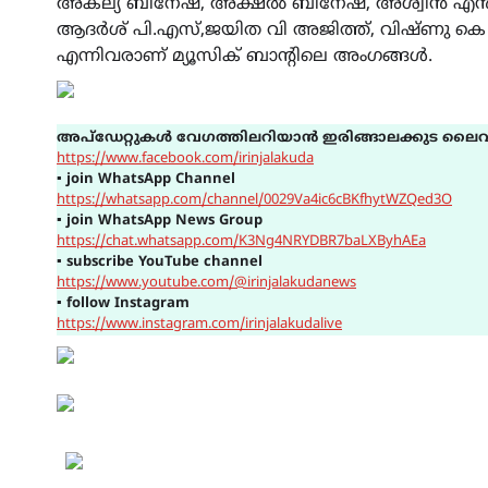
അകല്യ ബിനേഷ്, അക്ഷൽ ബിനേഷ്, അശ്വിൻ എൻ എ,
ആദർശ് പി.എസ്,ജയിത വി അജിത്ത്, വിഷ്ണു കെ എസ
എന്നിവരാണ് മ്യൂസിക് ബാന്റിലെ അംഗങ്ങൾ.
അപ്ഡേറ്റുകൾ വേഗത്തിലറിയാൻ ഇരിങ്ങാലക്കുട ലൈവ
https://www.facebook.com/irinjalakuda
▪
join WhatsApp Channel
https://whatsapp.com/channel/0029Va4ic6cBKfhytWZQed3O
▪
join WhatsApp News Group
https://chat.whatsapp.com/K3Ng4NRYDBR7baLXByhAEa
▪
subscribe YouTube channel
https://www.youtube.com/@irinjalakudanews
▪
follow Instagram
https://www.instagram.com/irinjalakudalive