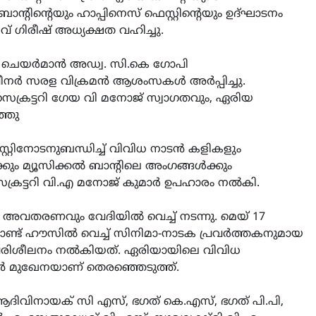
ന്റിന്റെയും ഹാപ്പിനെസ് ഫെസ്റ്റിന്റെയും ഉദ്ഘാടനം
് ഗിരീഷ് അധ്യക്ഷത വഹിച്ചു.
ഡ് ചെയർമാൻ അഡ്വ. സി.കെ ഗോപി
ീനർ സരള വിക്രമൻ ആശംസകൾ അർപ്പിച്ചു.
്രട്ടറി ഗേയ വി മനോജ് സ്വാഗതവും, ഏരിയ
്ഞു
റ്റിനോടനുബന്ധിച്ച് വിവിധ നാടൻ കളികളും
്കും മ്യൂസിക്കൽ ബാന്റിലെ അംഗങ്ങൾക്കും
െക്രട്ടറി വി.എ മനോജ് കുമാർ ഉപഹാരം നൽകി.
്യ അവതരണവും വേദിയിൽ വെച്ച് നടന്നു. മെയ് 17
ണ്ട് ഹൗസിൽ വെച്ച് സിനിമാ-നാടക പ്രവർത്തകനുമായ
് പരിശീലനം നൽകിയത്. ഏരിയായിലെ വിവിധ
ഷൻ മുഖേനയാണ് തെരഞ്ഞെടുത്ത്.
CLIMATE
LATEST
ഇടത്തരം മഴയ്ക്കും കാറ്റിനു
 , ആദിവിനായക് സി എസ്, ഭഗത് കെ.എസ്, ഭഗത് പി.പി,