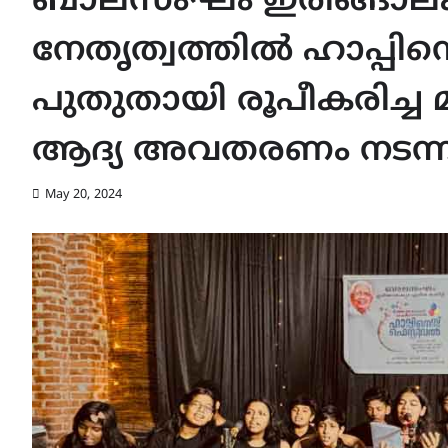
ബാലസംഘം ഇരിങ്ങാലക്ക
നേതൃത്വത്തിൽ ഹാപ്പിനെസ്റ്
പുതുതായി രൂപീകരിച്ച മ
ആദ്യ അവതരണം നടന്ന
May 20, 2024