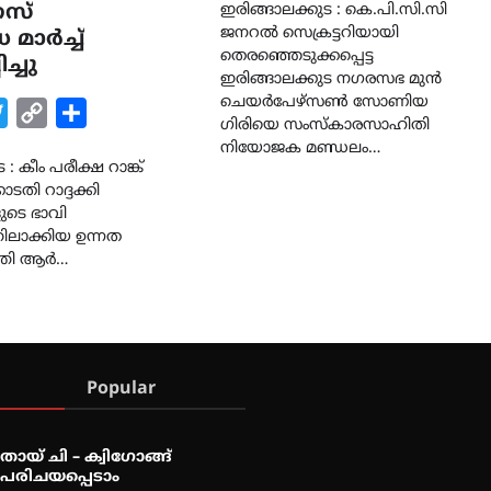
സ്
ഇരിങ്ങാലക്കുട : കെ.പി.സി.സി
ജനറൽ സെക്രട്ടറിയായി
 മാർച്ച്
തെരഞ്ഞെടുക്കപ്പെട്ട
ച്ചു
ഇരിങ്ങാലക്കുട നഗരസഭ മുൻ
ചെയർപേഴ്സൺ സോണിയ
k
tsApp
Twitter
Copy
Share
ഗിരിയെ സംസ്കാരസാഹിതി
Link
നിയോജക മണ്ഡലം…
: കീം പരീക്ഷ റാങ്ക്
ോടതി റാദ്ദക്കി
ളുടെ ഭാവി
ിലാക്കിയ ഉന്നത
്ത്രി ആർ…
Popular
തായ് ചി – ക്വിഗോങ്ങ്
പരിചയപ്പെടാം