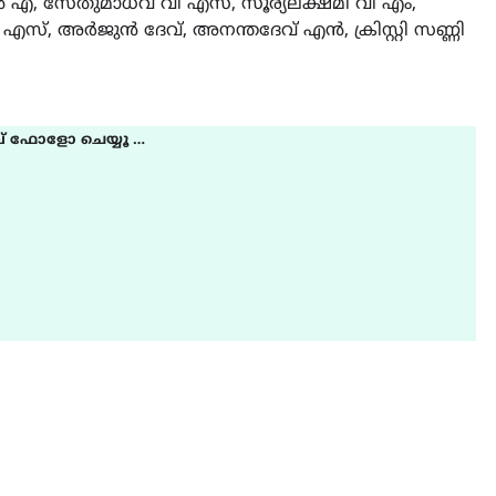
സാധ്യത ഇരിങ്ങാലക്കുടയി
 സേതുമാധവ് വി എസ്, സൂര്യലക്ഷ്മി വി എം,
4.4 മില്ലി മീറ്റർ മഴ ലഭിച്ചു
്, അർജുൻ ദേവ്, അനന്തദേവ് എൻ, ക്രിസ്റ്റി സണ്ണി
August 6, 2026
് ഫോളോ ചെയ്യൂ …