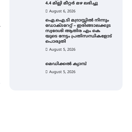
4.4 മില്ലി മീറ്റർ മഴ ലഭിച്ചു
August 6, 2026
ഐ.ഐ.ടി മദ്രാസ്സിൽ നിന്നും
ഡോക്ടറേറ്റ് – ഇരിങ്ങാലക്കുട
⟶
സ്വദേശി ആതിര എം കെ
യുടെ നേട്ടം പ്രതിസന്ധികളോട്
പൊരുതി
August 5, 2026
മെഡിക്കൽ ക്യാമ്പ്
August 5, 2026
സെന്റ് ജോസഫ്സ് കോളജ്
കോമേഴ്‌സ്
അസോസിയേഷന്
തുടക്കമായി
August 6, 2026
കോമേഴ്സ്
എക്സ്പോയുമായി എസ്