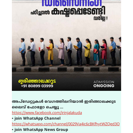
അപ്ഡേറ്റുകൾ വേഗത്തിലറിയാൻ ഇരിങ്ങാലക്കുട
ലൈവ് ഫോളോ ചെയ്യൂ …
https://www.facebook.com/irinjalakuda
▪
join WhatsApp Channel
https://whatsapp.com/channel/0029Va4ic6cBKfhytWZQed3O
▪
join WhatsApp News Group