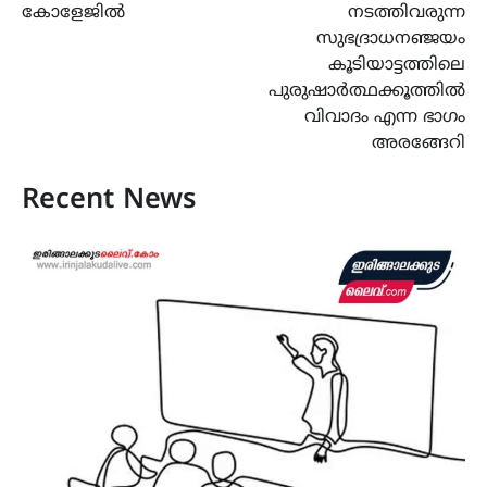
കോളേജിൽ
നടത്തിവരുന്ന
സുഭദ്രാധനഞ്ജയം
കൂടിയാട്ടത്തിലെ
പുരുഷാർത്ഥക്കൂത്തിൽ
വിവാദം എന്ന ഭാഗം
അരങ്ങേറി
Recent News