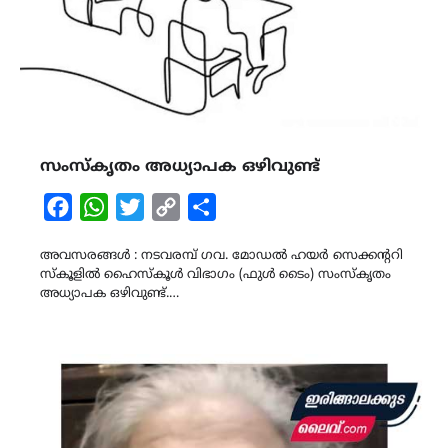
സംസ്കൃതം അധ്യാപക ഒഴിവുണ്ട്
Facebook
WhatsApp
Twitter
Copy
Share
Link
അവസരങ്ങൾ : നടവരമ്പ് ഗവ. മോഡൽ ഹയർ സെക്കന്ററി
സ്കൂളിൽ ഹൈസ്കൂൾ വിഭാഗം (ഫുൾ ടൈം) സംസ്കൃതം
അധ്യാപക ഒഴിവുണ്ട്.…