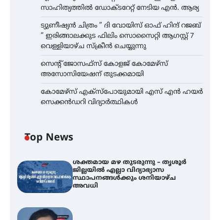
സാഹിത്യത്തിൽ ഡോക്ടറേറ്റ് നേടിയ എൻ. ആര്യ
ട്യുണീഷ്യൻ ചിത്രം ” ദി വോയിസ് ഓഫ് ഹിന്ദ് റജബ്
” ഇരിങ്ങാലക്കുട ഫിലിം സൊസൈറ്റി ആഗസ്റ്റ് 7
വെള്ളിയാഴ്ച സ്‌ക്രീൻ ചെയ്യുന്നു
സെന്റ് ജോസഫ്സ് കോളജ് കോമേഴ്‌സ്
അസോസിയേഷന് തുടക്കമായി
കോമേഴ്സ് എക്സ്പോയുമായി എസ് എൻ ഹയർ
സെക്കൻഡറി വിദ്യാർത്ഥികൾ
Top News
ശക്തമായ മഴ തുടരുന്നു – തൃശൂർ
ജില്ലയിൽ എല്ലാ വിദ്യാഭ്യാസ
സ്ഥാപനങ്ങൾക്കും ശനിയാഴ്ച
അവധി