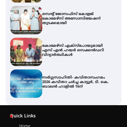
കോമേഴ്സ് എക്സ്പോയുമായി
എസ് എൻ ഹയർ സെക്കൻഡറി
വിദ്യാർത്ഥികൾ
സർഗ്ഗസാഹിതി- കവിതാസംഗമം
2026 കവിതാ ചർച്ച കാട്ടൂർ, ടി. കെ.
ബാലൻ ഹാളിൽ 16ന്
ശക്തമായ മഴ തുടരുന്നു – തൃശൂർ
ജില്ലയിൽ എല്ലാ വിദ്യാഭ്യാസ
സ്ഥാപനങ്ങൾക്കും ശനിയാഴ്ച
അവധി
എം.ജി. യൂണിവേഴ്‌സിറ്റിയിൽ നിന്ന്
ഇംഗ്ളീഷ് സാഹിത്യത്തിൽ
Quick Links
ഡോക്ടറേറ്റ് നേടിയ എൻ. ആര്യ
Home