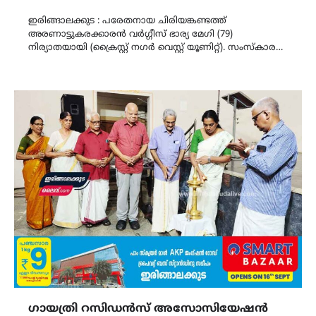
Link
ഇരിങ്ങാലക്കുട : പരേതനായ ചിരിയങ്കണ്ടത്ത്
അരണാട്ടുകരക്കാരന്‍ വര്‍ഗ്ഗീസ് ഭാര്യ മേഗി (79)
നിര്യാതയായി (ക്രൈസ്റ്റ് നഗർ വെസ്റ്റ് യൂണിറ്റ്). സംസ്‌കാര…
ഗായത്രി റസിഡൻസ് അസോസിയേഷൻ