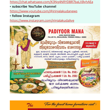
https://chat.whatsapp.com/K3Ng4NRYDBR7baLXByhAEa
▪
subscribe YouTube channel
https://www.youtube.com/@irinjalakudanews
▪
follow Instagram
https://www.instagram.com/irinjalakudalive