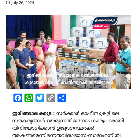
July 26, 2024
Facebook
WhatsApp
Twitter
Copy
Share
Link
ഇരിങ്ങാലക്കുട :
സർക്കാർ ഓഫീസുകളിലെ
സൗകര്യങ്ങൾ ഉയരുന്നത് ജനോപകാരപ്രദമായി
വിനിയോഗിക്കാൻ ഉദ്യോഗസ്ഥർക്ക്
ആകണമെന്ന് ഉന്നതവിദ്യാഭ്യാസ-സാമൂഹ്യനീതി