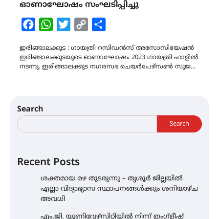
ഓണാഘോഷം സംഘടിപ്പിച്ചു
Facebook
WhatsApp
Twitter
Copy
Share
Link
ഇരിങ്ങാലക്കുട : ഗായത്രി റസിഡൻസ് അസോസിയേഷൻ
ഇരിങ്ങാലക്കുടയുടെ ഓണാഘോഷം 2023 ഗായത്രി ഹാളിൽ
നടന്നു. ഇരിങ്ങാലക്കുട നഗരസഭ ചെയർപേഴ്സൺ സുജ…
Search
Search
Recent Posts
ശക്തമായ മഴ തുടരുന്നു – തൃശൂർ ജില്ലയിൽ
എല്ലാ വിദ്യാഭ്യാസ സ്ഥാപനങ്ങൾക്കും ശനിയാഴ്ച
അവധി
എം.ജി. യൂണിവേഴ്‌സിറ്റിയിൽ നിന്ന് ഇംഗ്ളീഷ്