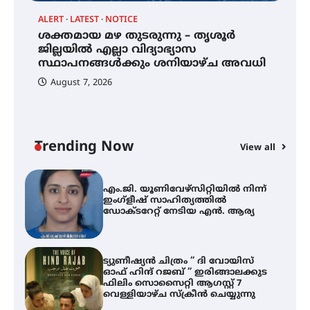
ALERT
LATEST
NOTICE
ശക്തമായ മഴ തുടരുന്നു – തൃശൂർ
്
ശക്തമായ മഴ തുടരുന്നു – തൃശൂർ
ജില്ലയിൽ എല്ലാ വിദ്യാഭ്യാസ
ജില്ലയിൽ എല്ലാ വിദ്യാഭ്യാസ
സ്ഥാപനങ്ങൾക്കും ശനിയാഴ്ച
സ്ഥാപനങ്ങൾക്കും ശനിയാഴ്ച അവധി
അവധി
August 7, 2026
എം.ജി. യൂണിവേഴ്‌സിറ്റിയിൽ നിന്ന്
ഇംഗ്ളീഷ് സാഹിത്യത്തിൽ
ഡോക്ടറേറ്റ് നേടിയ എൻ. ആര്യ
Trending Now
View all
ട്യുണീഷ്യൻ ചിത്രം ” ദി വോയിസ്
A
ഓഫ് ഹിന്ദ് റജബ് ” ഇരിങ്ങാലക്കുട
എ
ഫിലിം സൊസൈറ്റി ആഗസ്റ്റ് 7
ഇ
വെള്ളിയാഴ്ച സ്‌ക്രീൻ ചെയ്യുന്നു
ന
സെന്റ് ജോസഫ്സ് കോളജ്
കോമേഴ്‌സ് അസോസിയേഷന്
തുടക്കമായി