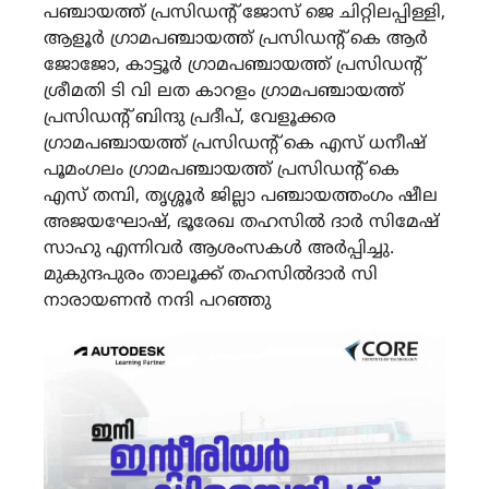
പഞ്ചായത്ത് പ്രസിഡന്റ് ജോസ് ജെ ചിറ്റിലപ്പിള്ളി,
ആളൂർ ഗ്രാമപഞ്ചായത്ത് പ്രസിഡന്റ് കെ ആർ
ജോജോ, കാട്ടൂർ ഗ്രാമപഞ്ചായത്ത് പ്രസിഡൻ്റ്
ശ്രീമതി ടി വി ലത കാറളം ഗ്രാമപഞ്ചായത്ത്
പ്രസിഡന്റ് ബിന്ദു പ്രദീപ്, വേളൂക്കര
ഗ്രാമപഞ്ചായത്ത് പ്രസിഡൻ്റ് കെ എസ് ധനീഷ്
പൂമംഗലം ഗ്രാമപഞ്ചായത്ത് പ്രസിഡന്റ് കെ
എസ് തമ്പി, തൃശ്ശൂർ ജില്ലാ പഞ്ചായത്തംഗം ഷീല
അജയഘോഷ്, ഭൂരേഖ തഹസിൽ ദാർ സിമേഷ്
സാഹു എന്നിവർ ആശംസകൾ അർപ്പിച്ചു.
മുകുന്ദപുരം താലൂക്ക് തഹസിൽദാർ സി
നാരായണൻ നന്ദി പറഞ്ഞു