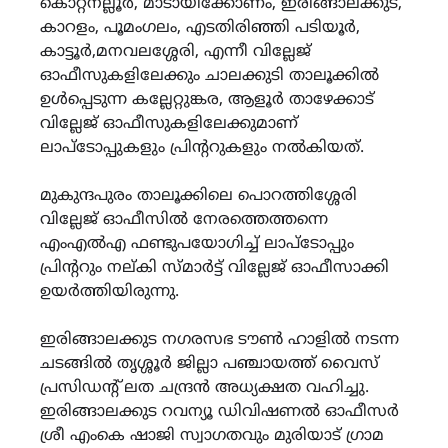
കൊറ്റനല്ലൂർ, മാടായിക്കോണം, ഇരിങ്ങാലക്കുട,
കാറളം, പൂമംഗലം, എടതിരിഞ്ഞി പടിയൂർ,
കാട്ടൂർ,മനവലശ്ശേരി, എന്നീ വില്ലേജ്
ഓഫീസുകളിലേക്കും ചാലക്കുടി താലൂക്കിൽ
ഉൾപ്പെടുന്ന കല്ലേറ്റുങ്കര, ആളൂർ താഴേക്കാട്
വില്ലേജ് ഓഫീസുകളിലേക്കുമാണ്
ലാപ്ടോപ്പുകളും പ്രിൻ്ററുകളും നൽകിയത്.
മുകുന്ദപുരം താലൂക്കിലെ പൊറത്തിശ്ശേരി
വില്ലേജ് ഓഫീസിൽ നേരത്തെത്തന്നെ
എംഎൽഎ ഫണ്ടുപയോഗിച്ച് ലാപ്ടോപ്പും
പ്രിൻ്ററും നല്കി സ്മാർട്ട് വില്ലേജ് ഓഫീസാക്കി
ഉയർത്തിയിരുന്നു.
ഇരിങ്ങാലക്കുട നഗരസഭ ടൗൺ ഹാളിൽ നടന്ന
ചടങ്ങിൽ തൃശ്ശൂർ ജില്ലാ പഞ്ചായത്ത് വൈസ്
പ്രസിഡന്റ് ലത ചന്ദ്രൻ അധ്യക്ഷത വഹിച്ചു.
ഇരിങ്ങാലക്കുട റവന്യൂ ഡിവിഷണൽ ഓഫീസർ
ശ്രീ എംകെ ഷാജി സ്വാഗതവും മുരിയാട് ഗ്രാമ