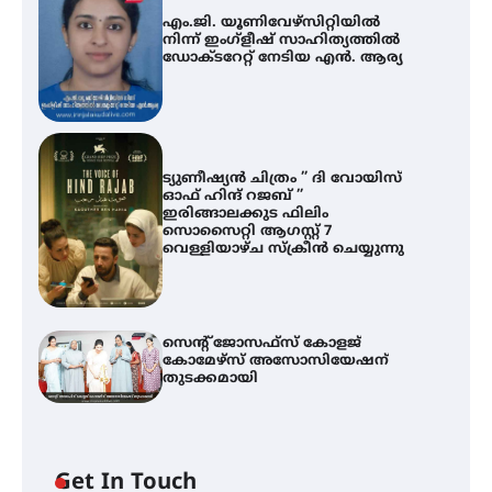
എം.ജി. യൂണിവേഴ്‌സിറ്റിയിൽ
നിന്ന് ഇംഗ്ളീഷ് സാഹിത്യത്തിൽ
ഡോക്ടറേറ്റ് നേടിയ എൻ. ആര്യ
ട്യുണീഷ്യൻ ചിത്രം ” ദി വോയിസ്
ഓഫ് ഹിന്ദ് റജബ് ”
ഇരിങ്ങാലക്കുട ഫിലിം
സൊസൈറ്റി ആഗസ്റ്റ് 7
വെള്ളിയാഴ്ച സ്‌ക്രീൻ ചെയ്യുന്നു
സെന്റ് ജോസഫ്സ് കോളജ്
കോമേഴ്‌സ് അസോസിയേഷന്
തുടക്കമായി
എം.ജി. യൂണിവേഴ്‌സിറ്റിയിൽ നിന്ന്
ഇംഗ്ളീഷ് സാഹിത്യത്തിൽ
ഡോക്ടറേറ്റ് നേടിയ എൻ. ആര്യ
Get In Touch