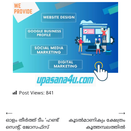
Post Views:
841
Post
⟵
⟶
ഓളം തീർത്ത് ടീം ‘ഹണ്ട്’
കൂടൽമാണിക്യം ക്ഷേത്രം
navigation
സെൻ്റ്. ജോസഫ്സ്
കൂത്തമ്പലത്തിൽ