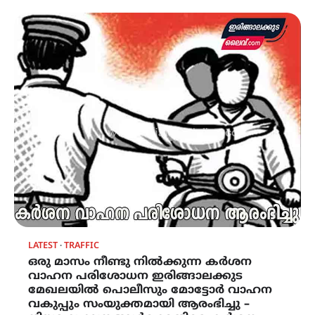
LATEST
TRAFFIC
ഒരു മാസം നീണ്ടു നിൽക്കുന്ന കർശന
വാഹന പരിശോധന ഇരിങ്ങാലക്കുട
മേഖലയിൽ പൊലീസും മോട്ടോർ വാഹന
വകുപ്പും സംയുക്തമായി ആരംഭിച്ചു –