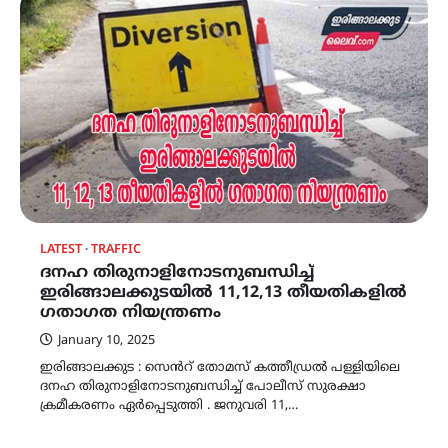
LATEST
TRAFFIC
ദനഹ തിരുനാളിനോടനുബന്ധിച്ച്
ഇരിങ്ങാലക്കുടയിൽ 11,12,13 തീയതികളിൽ
ഗതാഗത നിയന്ത്രണം
January 10, 2025
ഇരിങ്ങാലക്കുട : സെൻറ് തോമസ് കത്തീഡ്രൽ പള്ളിയിലെ
ദനഹ തിരുനാളിനോടനുബന്ധിച്ച് പോലീസ് സുരക്ഷാ
ക്രമീകരണം ഏർപ്പെടുത്തി . ജനുവരി 11,…