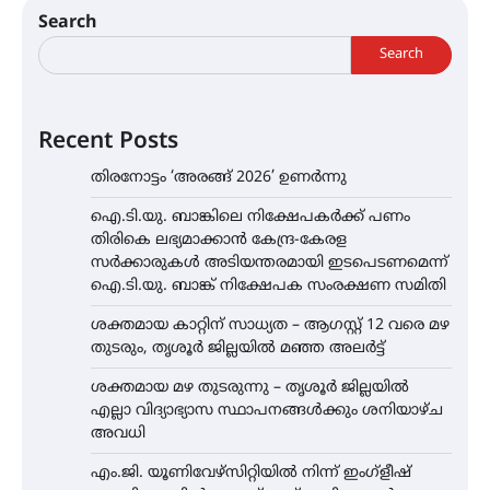
Search
Search
Recent Posts
തിരനോട്ടം ‘അരങ്ങ് 2026’ ഉണർന്നു
ഐ.ടി.യു. ബാങ്കിലെ നിക്ഷേപകർക്ക് പണം
തിരികെ ലഭ്യമാക്കാൻ കേന്ദ്ര-കേരള
സർക്കാരുകൾ അടിയന്തരമായി ഇടപെടണമെന്ന്
ഐ.ടി.യു. ബാങ്ക് നിക്ഷേപക സംരക്ഷണ സമിതി
ശക്തമായ കാറ്റിന് സാധ്യത – ആഗസ്റ്റ് 12 വരെ മഴ
തുടരും, തൃശൂർ ജില്ലയിൽ മഞ്ഞ അലർട്ട്
ശക്തമായ മഴ തുടരുന്നു – തൃശൂർ ജില്ലയിൽ
എല്ലാ വിദ്യാഭ്യാസ സ്ഥാപനങ്ങൾക്കും ശനിയാഴ്ച
അവധി
എം.ജി. യൂണിവേഴ്‌സിറ്റിയിൽ നിന്ന് ഇംഗ്ളീഷ്