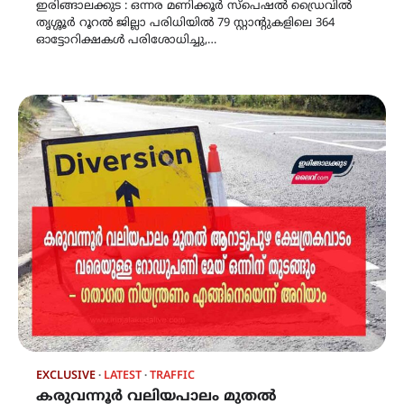
ഇരിങ്ങാലക്കുട : ഒന്നര മണിക്കൂർ സ്പെഷൽ ഡ്രൈവിൽ
തൃശ്ശൂർ റൂറൽ ജില്ലാ പരിധിയിൽ 79 സ്റ്റാന്റുകളിലെ 364
ഓട്ടോറിക്ഷകൾ പരിശോധിച്ചു,…
EXCLUSIVE
LATEST
TRAFFIC
കരുവന്നൂർ വലിയപാലം മുതൽ