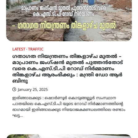
LATEST
TRAFFIC
ഗതാഗത നിയന്ത്രണം തിങ്കളാഴ്ച മുതൽ –
മാപ്രാണം ജംഗ്ഷൻ മുതൽ പുത്തൻതോട്
വരെ കെ.എസ്.ടി.പി റോഡ് നിർമ്മാണം
തിങ്കളാഴ്ച ആരംഭിക്കും : മന്ത്രി ഡോ ആർ
ബിന്ദു
January 25, 2025
ഇരിങ്ങാലക്കുട : ഷൊർണൂർ കൊടുങ്ങല്ലൂർ സംസ്ഥാന
പാതയിലെ കെ.എസ്.ടി.പി യുടെ റോഡ് നിർമ്മാണത്തിന്റെ
ഭാഗമായി ഇരിങ്ങാലക്കുട നിയോജകമണ്ഡലത്തിലെ രണ്ടാം
ഘട്ട…