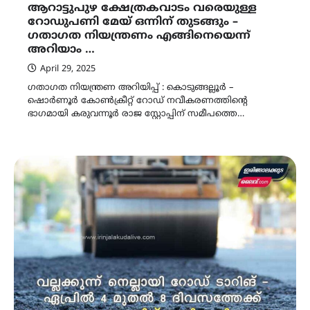
ആറാട്ടുപുഴ ക്ഷേത്രകവാടം വരെയുള്ള
റോഡുപണി മേയ് ഒന്നിന് തുടങ്ങും –
ഗതാഗത നിയന്ത്രണം എങ്ങിനെയെന്ന്
അറിയാം …
April 29, 2025
ഗതാഗത നിയന്ത്രണ അറിയിപ്പ് : കൊടുങ്ങല്ലൂർ –
ഷൊർണൂർ കോൺക്രീറ്റ് റോഡ് നവീകരണത്തിന്റെ
ഭാഗമായി കരുവന്നൂർ രാജ സ്റ്റോപ്പിന് സമീപത്തെ…