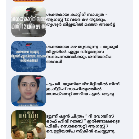
ശക്തമായ മഴ തുടരുന്നു – തൃശൂർ
ജില്ലയിൽ എല്ലാ വിദ്യാഭ്യാസ
സ്ഥാപനങ്ങൾക്കും ശനിയാഴ്ച
അവധി
എം.ജി. യൂണിവേഴ്‌സിറ്റിയിൽ നിന്ന്
ഇംഗ്ളീഷ് സാഹിത്യത്തിൽ
ഡോക്ടറേറ്റ് നേടിയ എൻ. ആര്യ
ട്യുണീഷ്യൻ ചിത്രം ” ദി വോയിസ്
ഓഫ് ഹിന്ദ് റജബ് ” ഇരിങ്ങാലക്കുട
ഫിലിം സൊസൈറ്റി ആഗസ്റ്റ് 7
വെള്ളിയാഴ്ച സ്‌ക്രീൻ ചെയ്യുന്നു
തിരനോട്ടം ‘അരങ്ങ് 2026’ ഉണർന്നു