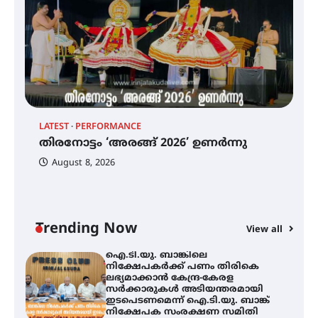
ട്യുണീഷ്യൻ ചിത്രം ” ദി വോയിസ്
ഓഫ് ഹിന്ദ് റജബ് ” ഇരിങ്ങാലക്കുട
ഫിലിം സൊസൈറ്റി ആഗസ്റ്റ് 7
വെള്ളിയാഴ്ച സ്‌ക്രീൻ ചെയ്യുന്നു
തിരനോട്ടം ‘അരങ്ങ് 2026’ ഉണർന്നു
LATEST
PERFORMANCE
EX
തിരനോട്ടം ‘അരങ്ങ് 2026’ ഉണർന്നു
ഐ
പ
August 8, 2026
ി
ക
ഐ.ടി.യു. ബാങ്കിലെ
ഇ
നിക്ഷേപകർക്ക് പണം തിരികെ
ലഭ്യമാക്കാൻ കേന്ദ്ര-കേരള
ന
സർക്കാരുകൾ അടിയന്തരമായി
ഇടപെടണമെന്ന് ഐ.ടി.യു. ബാങ്ക്
Trending Now
View all
നിക്ഷേപക സംരക്ഷണ സമിതി
ശക്തമായ കാറ്റിന് സാധ്യത –
ആഗസ്റ്റ് 12 വരെ മഴ തുടരും,
തൃശൂർ ജില്ലയിൽ മഞ്ഞ അലർട്ട്