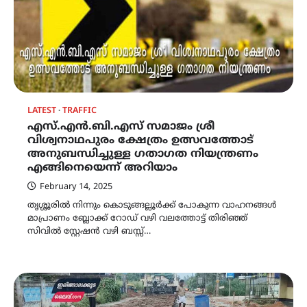
LATEST
TRAFFIC
എസ്.എൻ.ബി.എസ് സമാജം ശ്രീ
വിശ്വനാഥപുരം ക്ഷേത്രം ഉത്സവത്തോട്
അനുബന്ധിച്ചുള്ള ഗതാഗത നിയന്ത്രണം
എങ്ങിനെയെന്ന് അറിയാം
February 14, 2025
തൃശ്ശൂരിൽ നിന്നും കൊടുങ്ങല്ലൂർക്ക് പോകുന്ന വാഹനങ്ങൾ
മാപ്രാണം ബ്ലോക്ക് റോഡ് വഴി വലത്തോട്ട് തിരിഞ്ഞ്
സിവിൽ സ്റ്റേഷൻ വഴി ബസ്സ്…