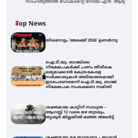
സാഹിത്യത്തിൽ ഡോക്ടറേറ്റ് നേടിയ എൻ. ആര്യ
Top News
തിരനോട്ടം ‘അരങ്ങ് 2026’ ഉണർന്നു
ഐ.ടി.യു. ബാങ്കിലെ
നിക്ഷേപകർക്ക് പണം തിരികെ
ലഭ്യമാക്കാൻ കേന്ദ്ര-കേരള
സർക്കാരുകൾ അടിയന്തരമായി
ഇടപെടണമെന്ന് ഐ.ടി.യു. ബാങ്ക്
നിക്ഷേപക സംരക്ഷണ സമിതി
ശക്തമായ കാറ്റിന് സാധ്യത –
ആഗസ്റ്റ് 12 വരെ മഴ തുടരും,
തൃശൂർ ജില്ലയിൽ മഞ്ഞ അലർട്ട്
ശക്തമായ മഴ തുടരുന്നു – തൃശൂർ