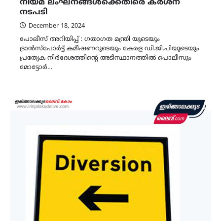
നിയമ ലംഘനങ്ങൾക്കെതിരെ കർശന
നടപടി
December 18, 2024
പോലീസ് അറിയിപ്പ് : ഗതാഗത മന്ത്രി യുടെയും
ട്രാൻസ്പോർട്ട് കമീഷണറുടെയും കേരള ഡി.ജി.പിയുടെയും
പ്രത്യേക നിർദേശത്തിന്റെ അടിസ്ഥാനത്തിൽ പൊലീസും
മോട്ടോർ…