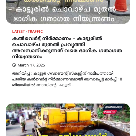
LATEST
TRAFFIC
കൽവെർട്ട് നിർമ്മാണം – കാട്ടൂരിൽ
ചൊവാഴ്ച മുതൽ പ്രവൃത്തി
അവസാനിക്കുന്നത് വരെ ഭാഗിക ഗതാഗത
നിയന്ത്രണം
March 17, 2025
അറിയിപ്പ് : കാട്ടൂർ ഗവണ്മെന്റ് സ്കൂ‌ളിന് സമീപത്തായി
പുതിയ കൽവെർട്ട് നിർമ്മാണവുമായി ബന്ധപ്പെട്ട് മാർച്ച് 18
തീയതിയിൽ റോഡിൻ്റെ പകുതി…