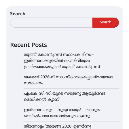
Search
Search
Recent Posts
യൂത്ത് കോൺഗ്രസ്‌ സ്ഥാപക ദിനം –
ഇരിങ്ങാലക്കുടയിൽ ലഹരിവിരുദ്ധ
പ്രതിജ്ഞയെടുത്ത് യൂത്ത് കോൺഗ്രസ്
അരങ്ങ് 2026-ന് സാംസ്കാരികപ്പൊലിമയോടെ
സമാപനം
എ.കെ.സി.സി.യുടെ സൗജന്യ ആയുർവേദ
മെഡിക്കൽ ക്യാമ്പ്
ഇരിങ്ങാലക്കുട – ഗുരുവായൂർ – താനൂർ
റെയിൽപാത യാഥാർത്ഥ്യമാകുന്നു
തിരനോട്ടം ‘അരങ്ങ് 2026’ ഉണർന്നു