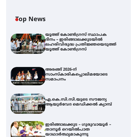
Top News
യൂത്ത് കോൺഗ്രസ്‌ സ്ഥാപക
ദിനം – ഇരിങ്ങാലക്കുടയിൽ
ലഹരിവിരുദ്ധ പ്രതിജ്ഞയെടുത്ത്
യൂത്ത് കോൺഗ്രസ്
അരങ്ങ് 2026-ന്
സാംസ്കാരികപ്പൊലിമയോടെ
സമാപനം
എ.കെ.സി.സി.യുടെ സൗജന്യ
ആയുർവേദ മെഡിക്കൽ ക്യാമ്പ്
ഇരിങ്ങാലക്കുട – ഗുരുവായൂർ –
താനൂർ റെയിൽപാത
യാഥാർത്ഥ്യമാകുന്നു