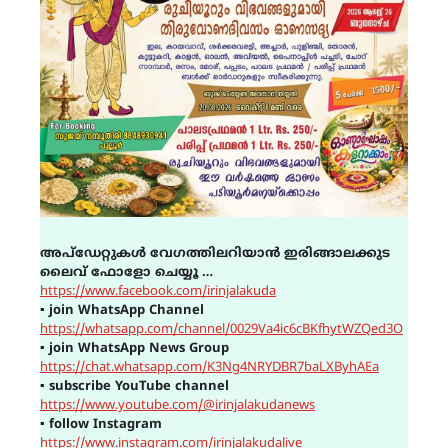
അപ്ഡേറ്റുകൾ വേഗത്തിലറിയാൻ ഇരിങ്ങാലക്കുട
ലൈവ് ഫോളോ ചെയ്യൂ …
https://www.facebook.com/irinjalakuda
▪
join WhatsApp Channel
https://whatsapp.com/channel/0029Va4ic6cBKfhytWZQed3O
▪
join WhatsApp News Group
https://chat.whatsapp.com/K3Ng4NRYDBR7baLXByhAEa
▪
subscribe YouTube channel
https://www.youtube.com/@irinjalakudanews
▪
follow Instagram
https://www.instagram.com/irinjalakudalive