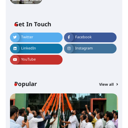
അരങ്ങ് 2026-ന്
സാംസ്കാരികപ്പൊലിമയോടെ
സമാപനം
Get In Touch
Twitter
Facebook
എ.കെ.സി.സി.യുടെ സൗജന്യ
ആയുർവേദ മെഡിക്കൽ ക്യാമ്പ്
LinkedIn
Instagram
YouTube
ഇരിങ്ങാലക്കുട – ഗുരുവായൂർ –
താനൂർ റെയിൽപാത
യാഥാർത്ഥ്യമാകുന്നു
Popular
View all
തിരനോട്ടം ‘അരങ്ങ് 2026’ ഉണർന്നു