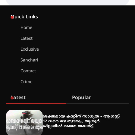
അരങ്ങ് 2026-ന്
സാംസ്കാരികപ്പൊലിമയോടെ
Quick Links
സമാപനം
Home
Latest
എ.കെ.സി.സി.യുടെ സൗജന്യ
Exclusive
ആയുർവേദ മെഡിക്കൽ ക്യാമ്പ്
Sanchari
Contact
ഇരിങ്ങാലക്കുട – ഗുരുവായൂർ –
Crime
താനൂർ റെയിൽപാത
യാഥാർത്ഥ്യമാകുന്നു
Latest
Popular
തിരനോട്ടം ‘അരങ്ങ് 2026’ ഉണർന്നു
ശക്തമായ കാറ്റിന് സാധ്യത – ആഗസ്റ്റ്
12 വരെ മഴ തുടരും, തൃശൂർ
ജില്ലയിൽ മഞ്ഞ അലർട്ട്