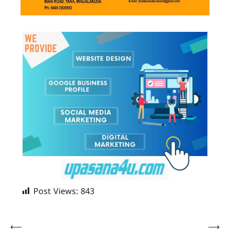
Post Views:
843
Post
⟵
⟶