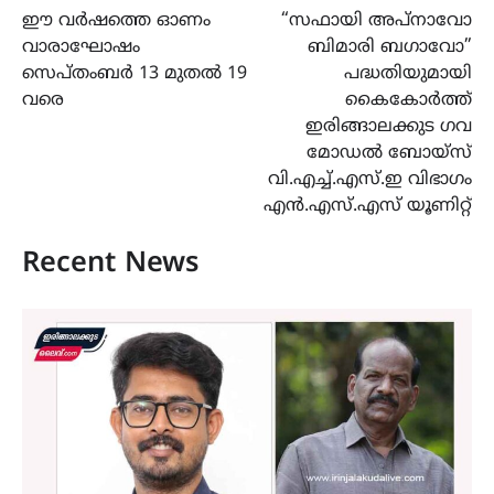
ഈ വർഷത്തെ ഓണം
“സഫായി അപ്നാവോ
navigation
വാരാഘോഷം
ബിമാരി ബഗാവോ”
സെപ്തംബർ 13 മുതൽ 19
പദ്ധതിയുമായി
വരെ
കൈകോർത്ത്
ഇരിങ്ങാലക്കുട ഗവ
മോഡൽ ബോയ്സ്
വി.എച്ച്.എസ്.ഇ വിഭാഗം
എൻ.എസ്.എസ് യൂണിറ്റ്
Recent News