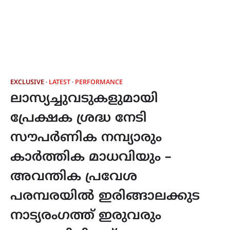
EXCLUSIVE
LATEST
PERFORMANCE
ലാസ്യച്ചുവടുകളുമായി
പ്രേക്ഷക ശ്രദ്ധ നേടി
സൗപർണിക നമ്പ്യാരും
കാർത്തിക മാധവിയും –
അവന്തിക പ്രവേശ
പരമ്പരയിൽ ഇരിങ്ങാലക്കുട
നാട്യരംഗത്ത് ഇരുവരും