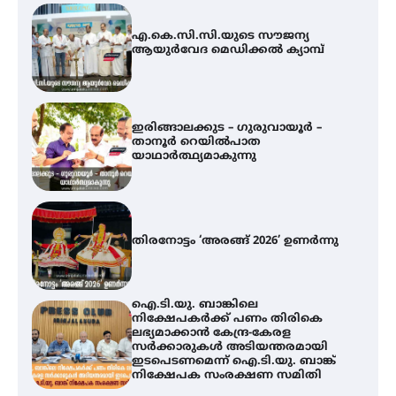
ഇരിങ്ങാലക്കുട – ഗുരുവായൂർ –
താനൂർ റെയിൽപാത
യാഥാർത്ഥ്യമാകുന്നു
തിരനോട്ടം ‘അരങ്ങ് 2026’ ഉണർന്നു
ഐ.ടി.യു. ബാങ്കിലെ
നിക്ഷേപകർക്ക് പണം തിരികെ
ലഭ്യമാക്കാൻ കേന്ദ്ര-കേരള
സർക്കാരുകൾ അടിയന്തരമായി
ഇടപെടണമെന്ന് ഐ.ടി.യു. ബാങ്ക്
നിക്ഷേപക സംരക്ഷണ സമിതി
യൂത്ത് കോൺഗ്രസ്‌ സ്ഥാപക ദിനം
– ഇരിങ്ങാലക്കുടയിൽ
ലഹരിവിരുദ്ധ പ്രതിജ്ഞയെടുത്ത്
യൂത്ത് കോൺഗ്രസ്