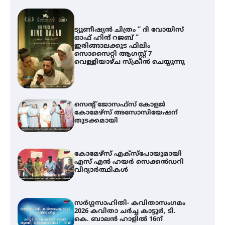
ട്യുണീഷ്യൻ ചിത്രം ” ദി വോയിസ്
ഓഫ് ഹിന്ദ് റജബ് ”
ഇരിങ്ങാലക്കുട ഫിലിം
സൊസൈറ്റി ആഗസ്റ്റ് 7
വെള്ളിയാഴ്ച സ്‌ക്രീൻ ചെയ്യുന്നു
സെന്റ് ജോസഫ്സ് കോളജ്
കോമേഴ്‌സ് അസോസിയേഷന്
തുടക്കമായി
കോമേഴ്സ് എക്സ്പോയുമായി
എസ് എൻ ഹയർ സെക്കൻഡറി
വിദ്യാർത്ഥികൾ
സർഗ്ഗസാഹിതി- കവിതാസംഗമം
2026 കവിതാ ചർച്ച കാട്ടൂർ, ടി.
കെ. ബാലൻ ഹാളിൽ 16ന്