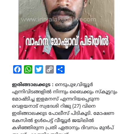
Facebook
WhatsApp
Twitter
Copy
Share
Link
ഇരിങ്ങാലക്കുട :
നെടുപുഴ,വിയ്യൂർ
എന്നിവിടങ്ങളിൽ നിന്നും ബൈക്കും സ്കൂട്ടറും
മോഷ്ടിച്ച ഇളമനസ് എന്നറിയപ്പെടുന്ന
വെളയനാട് സ്വദേശി റിജു (27) വിനെ
ഇരിങ്ങാലക്കുട പോലീസ് പിടികൂടി. മോഷണ
കേസിൽ ഉൾപെട്ട് വീയ്യൂർ ജയിലിൽ
കഴിഞ്ഞിരുന്ന പ്രതി ഏതാനും ദിവസം മുൻപ്