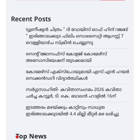
Recent Posts
ട്യുണീഷ്യൻ ചിത്രം ” ദി വോയിസ് ഓഫ് ഹിന്ദ് റജബ്
” ഇരിങ്ങാലക്കുട ഫിലിം സൊസൈറ്റി ആഗസ്റ്റ് 7
വെള്ളിയാഴ്ച സ്‌ക്രീൻ ചെയ്യുന്നു
സെന്റ് ജോസഫ്സ് കോളജ് കോമേഴ്‌സ്
അസോസിയേഷന് തുടക്കമായി
കോമേഴ്സ് എക്സ്പോയുമായി എസ് എൻ ഹയർ
സെക്കൻഡറി വിദ്യാർത്ഥികൾ
സർഗ്ഗസാഹിതി- കവിതാസംഗമം 2026 കവിതാ
ചർച്ച കാട്ടൂർ, ടി. കെ. ബാലൻ ഹാളിൽ 16ന്
ഇടത്തരം മഴയ്ക്കും കാറ്റിനും സാധ്യത
ഇരിങ്ങാലക്കുടയിൽ 4.4 മില്ലി മീറ്റർ മഴ ലഭിച്ചു
Top News