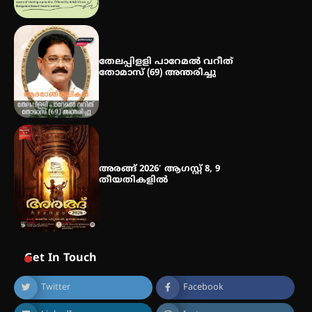
തേലപ്പിളളി പാറേമൽ വറീത്
തോമാസ് (69) അന്തരിച്ചു
അരങ്ങ് 2026′ ആഗസ്റ്റ് 8, 9
തീയതികളിൽ
Get In Touch
Twitter
Facebook