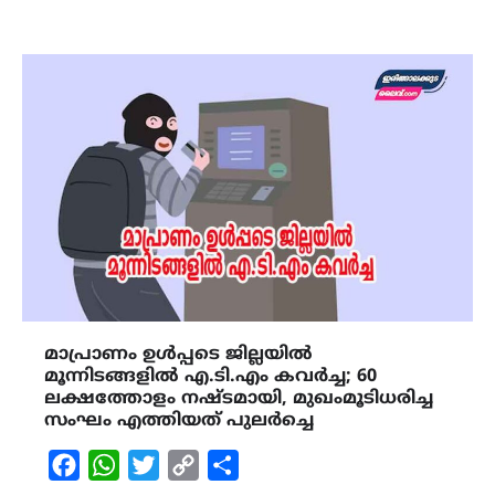
മാപ്രാണം ഉൾപ്പടെ ജില്ലയിൽ
മൂന്നിടങ്ങളിൽ എ.ടി.എം കവര്‍ച്ച; 60
ലക്ഷത്തോളം നഷ്ടമായി, മുഖംമൂടിധരിച്ച
സംഘം എത്തിയത് പുലർച്ചെ
Facebook
WhatsApp
Twitter
Copy
Share