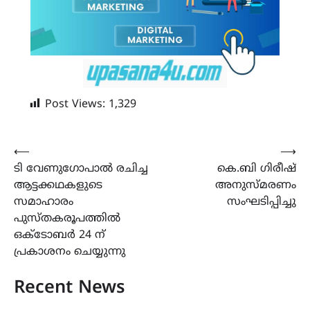
Post Views:
1,329
Post
⟵
⟶
ടി വേണുഗോപാൽ രചിച്ച
കെ.ബി ഗിരീഷ്
navigation
ആട്ടക്കഥകളുടെ
അനുസ്മരണം
സമാഹാരം
സംഘടിപ്പിച്ചു
പുസ്തകരൂപത്തിൽ
ഒക്ടോബർ 24 ന്
പ്രകാശനം ചെയ്യുന്നു
Recent News