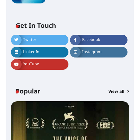
Get In Touch
Twitter
Facebook
LinkedIn
Instagram
YouTube
Popular
View all
സെന്റ് ജോസഫ്സ് കോളജ്
കോമേഴ്‌സ് അസോസിയേഷന്
തുടക്കമായി