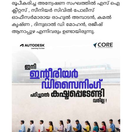
രൂപീകരിച്ച അന്വേഷണ സംഘത്തിൽ എസ് ഐ
ക്ലീറ്റസ് , സീനിയർ സിവിൽ പോലീസ്
ഓഫീസർമാരായ രാഹുൽ അമ്പാടൻ, കമൽ
കൃഷ്ണ , ദിനുലാൽ ഡി മോഹൻ, രജീഷ്
ആനാപ്പുഴ എന്നിവരും ഉണ്ടായിരുന്നു.