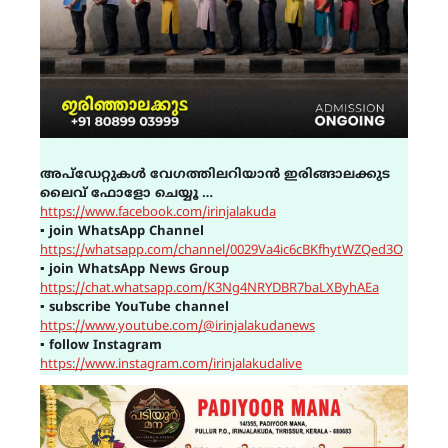
അപ്ഡേറ്റുകൾ വേഗത്തിലറിയാൻ ഇരിങ്ങാലക്കുട
ലൈവ് ഫോളോ ചെയ്യൂ …
https://www.facebook.com/irinjalakuda
▪
join WhatsApp Channel
https://whatsapp.com/channel/0029Va4ic6cBKfhytWZQed3O
▪
join WhatsApp News Group
https://chat.whatsapp.com/K3Ng4NRYDBR7baLXByhAEa
▪
subscribe YouTube channel
https://www.youtube.com/@irinjalakudanews
▪
follow Instagram
https://www.instagram.com/irinjalakudalive