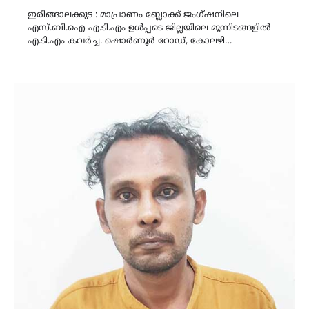
Link
ഇരിങ്ങാലക്കുട : മാപ്രാണം ബ്ലോക്ക് ജംഗ്ഷനിലെ
എസ്.ബി.ഐ എ.ടി.എം ഉൾപ്പടെ ജില്ലയിലെ മൂന്നിടങ്ങളിൽ
എ.ടി.എം കവര്‍ച്ച. ഷൊര്‍ണൂര്‍ റോഡ്, കോലഴി…