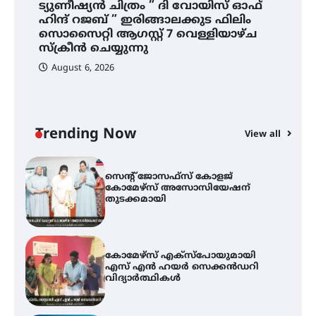
ട്യുണീഷ്യൻ ചിത്രം ” ദി വോയിസ് ഓഫ്
ട്യുണീഷ്യൻ ചിത്രം ” ദി വോയിസ്
ഹിന്ദ് റജബ് ” ഇരിങ്ങാലക്കുട ഫിലിം
ഓഫ് ഹിന്ദ് റജബ് ” ഇരിങ്ങാലക്കുട
സൊസൈറ്റി ആഗസ്റ്റ് 7 വെള്ളിയാഴ്ച
ഫിലിം സൊസൈറ്റി ആഗസ്റ്റ് 7
സ്‌ക്രീൻ ചെയ്യുന്നു
വെള്ളിയാഴ്ച സ്‌ക്രീൻ ചെയ്യുന്നു
August 6, 2026
സെന്റ് ജോസഫ്സ് കോളജ്
കോമേഴ്‌സ് അസോസിയേഷന്
തുടക്കമായി
Trending Now
View all
കോമേഴ്സ് എക്സ്പോയുമായി
എസ് എൻ ഹയർ സെക്കൻഡറി
വിദ്യാർത്ഥികൾ
സർഗ്ഗസാഹിതി- കവിതാസംഗമം
2026 കവിതാ ചർച്ച കാട്ടൂർ, ടി. കെ.
ബാലൻ ഹാളിൽ 16ന്