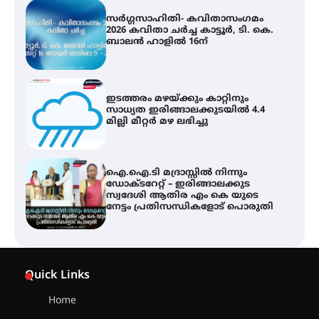
ഇടത്തരം മഴയ്ക്കും കാറ്റിനും
സാധ്യത ഇരിങ്ങാലക്കുടയിൽ 4.4
മില്ലി മീറ്റർ മഴ ലഭിച്ചു
ഐ.ഐ.ടി മദ്രാസ്സിൽ നിന്നും
ഡോക്ടറേറ്റ് – ഇരിങ്ങാലക്കുട
സ്വദേശി ആതിര എം കെ യുടെ
നേട്ടം പ്രതിസന്ധികളോട് പൊരുതി
ട്യുണീഷ്യൻ ചിത്രം ” ദി വോയിസ്
ഓഫ് ഹിന്ദ് റജബ് ” ഇരിങ്ങാലക്കുട
ഫിലിം സൊസൈറ്റി ആഗസ്റ്റ് 7
വെള്ളിയാഴ്ച സ്‌ക്രീൻ ചെയ്യുന്നു
സെന്റ് ജോസഫ്സ് കോളജ്
കോമേഴ്‌സ് അസോസിയേഷന്
Quick Links
തുടക്കമായി
Home