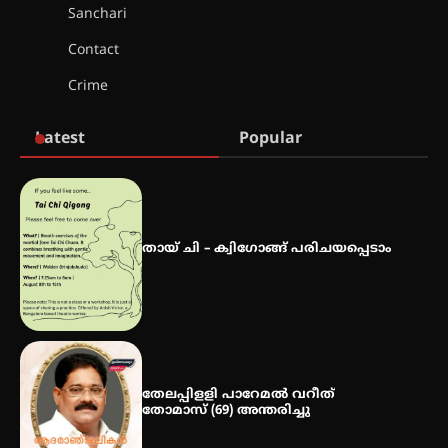
Sanchari
Contact
ഇടത്തരം മഴയ്ക്കും കാറ്റിനും
Crime
സാധ്യത ഇരിങ്ങാലക്കുടയിൽ 4.4
മില്ലി മീറ്റർ മഴ ലഭിച്ചു
Latest
Popular
ഐ.ഐ.ടി മദ്രാസ്സിൽ നിന്നും
ഡോക്ടറേറ്റ് – ഇരിങ്ങാലക്കുട
സ്വദേശി ആതിര എം കെ യുടെ
നേട്ടം പ്രതിസന്ധികളോട് പൊരുതി
തായ് ചി – ക്വിഗോങ്ങ് പരിചയപ്പെടാം
മെഡിക്കൽ ക്യാമ്പ്
തേലപ്പിളളി പാറേമൽ വറീത്
തോമാസ് (69) അന്തരിച്ചു