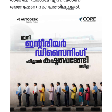
രാഗേഷ്, വിശാഖ് എന്നിവരാണ്
അന്വേഷണ സംഘത്തിലുള്ളത്.