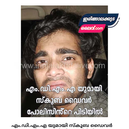
എം.ഡി.എം.എ യുമായി സ്‌കൂബ ഡൈവർ