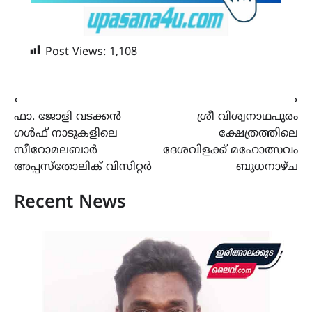
Post Views:
1,108
Post
⟵
⟶
ഫാ. ജോളി വടക്കൻ
ശ്രീ വിശ്വനാഥപുരം
navigation
ഗൾഫ് നാടുകളിലെ
ക്ഷേത്രത്തിലെ
സീറോമലബാർ
ദേശവിളക്ക് മഹോത്സവം
അപ്പസ്തോലിക് വിസിറ്റർ
ബുധനാഴ്ച
Recent News