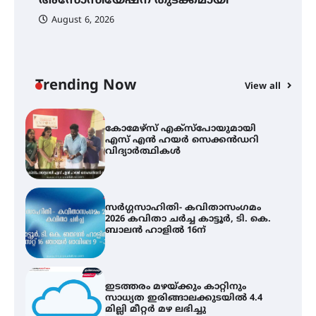
അസോസിയേഷന് തുടക്കമായി
എ
വ
August 6, 2026
കോമേഴ്സ് എക്സ്പോയുമായി
എസ് എൻ ഹയർ സെക്കൻഡറി
വിദ്യാർത്ഥികൾ
Trending Now
View all
സർഗ്ഗസാഹിതി- കവിതാസംഗമം
2026 കവിതാ ചർച്ച കാട്ടൂർ, ടി. കെ.
ബാലൻ ഹാളിൽ 16ന്
ഇടത്തരം മഴയ്ക്കും കാറ്റിനും
സാധ്യത ഇരിങ്ങാലക്കുടയിൽ 4.4
മില്ലി മീറ്റർ മഴ ലഭിച്ചു
ഐ.ഐ.ടി മദ്രാസ്സിൽ നിന്നും
ഡോക്ടറേറ്റ് – ഇരിങ്ങാലക്കുട
സ്വദേശി ആതിര എം കെ യുടെ
നേട്ടം പ്രതിസന്ധികളോട് പൊരുതി