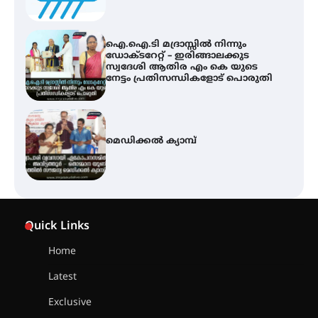
മെഡിക്കൽ ക്യാമ്പ്
സെന്റ് ജോസഫ്സ് കോളജ്
കോമേഴ്‌സ് അസോസിയേഷന്
തുടക്കമായി
കോമേഴ്സ് എക്സ്പോയുമായി
എസ് എൻ ഹയർ സെക്കൻഡറി
Quick Links
വിദ്യാർത്ഥികൾ
Home
Latest
സർഗ്ഗസാഹിതി- കവിതാസംഗമം
2026 കവിതാ ചർച്ച കാട്ടൂർ, ടി. കെ.
Exclusive
ബാലൻ ഹാളിൽ 16ന്