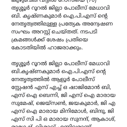
കുഴുവേലി വീട്ടിൽ റോസിയെ (70)
തൃശ്ശൂർ റൂറൽ ജില്ലാ പോലീസ് മേധാവി
ബി. കൃഷ്ണകുമാർ ഐ.പി.എസ് ന്റെ
നേതൃത്വത്തിലുള്ള പ്രത്യേക അന്വേഷണ
സംഘം അറസ്റ്റ് ചെയ്തത്. നടപടി
ക്രമങ്ങൾക്ക് ശേഷം പ്രതിയെ
കോടതിയിൽ ഹാജരാക്കും.
തൃശ്ശൂർ റൂറൽ ജില്ലാ പോലീസ് മേധാവി
ബി.കൃഷ്ണകുമാർ ഐ.പി.എസ് ന്റെ
നേതൃത്വത്തിൽ ആളൂർ പോലീസ്
സ്റ്റേഷൻ എസ് എച്ച് ഒ ഷാജിമോൻ ബി,
എസ് ഐ ബെന്നി, ജി എസ് ഐ മാരായ
സുമേഷ്, ജെയ്സൺ, ജയകുമാർ, ജി എ
എസ് ഐ മാരായ മിനിമോൾ, ബിന്ദു, ജി
എസ് സി പി ഒ മാരായ സുനന്ദ്, ആകാശ്,