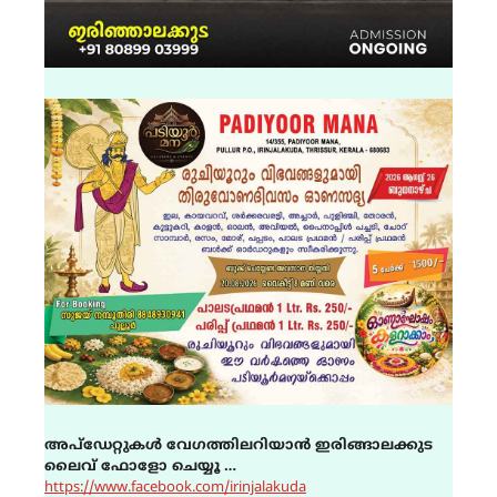
അപ്ഡേറ്റുകൾ വേഗത്തിലറിയാൻ ഇരിങ്ങാലക്കുട
ലൈവ് ഫോളോ ചെയ്യൂ …
https://www.facebook.com/irinjalakuda