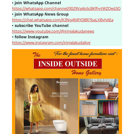
▪
join WhatsApp Channel
https://whatsapp.com/channel/0029Va4ic6cBKfhytWZQed3O
▪
join WhatsApp News Group
https://chat.whatsapp.com/K3Ng4NRYDBR7baLXByhAEa
▪
subscribe YouTube channel
https://www.youtube.com/@irinjalakudanews
▪
follow Instagram
https://www.instagram.com/irinjalakudalive