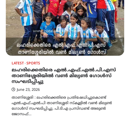
LATEST
SPORTS
ലഹരിക്കെതിരെ എൽ.എഫ്.എൽ.പി.എസ്
താണിശ്ശേരിയിൽ വൺ മില്യൺ ഗോൾസ്
സംഘടിപ്പിച്ചു
June 23, 2026
താണിശ്ശേരി : ലഹരിക്കെതിരെ പ്രതിഷേധിച്ചുകൊണ്ട്
എൽ.എഫ്.എൽ.പി താണിശ്ശേരി സ്കൂളിൽ വൺ മില്യൺ
ഗോൾസ് സംഘടിപ്പിച്ചു. പി.ടി.എ പ്രസിഡണ്ട് അരുൺ
ജോസഫ്…