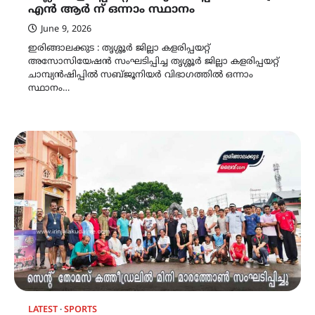
എൻ ആർ ന് ഒന്നാം സ്ഥാനം
June 9, 2026
ഇരിങ്ങാലക്കുട : തൃശ്ശൂർ ജില്ലാ കളരിപ്പയറ്റ്
അസോസിയേഷൻ സംഘടിപ്പിച്ച തൃശ്ശൂർ ജില്ലാ കളരിപ്പയറ്റ്
ചാമ്പ്യൻഷിപ്പിൽ സബ്ജൂനിയർ വിഭാഗത്തിൽ ഒന്നാം
സ്ഥാനം…
LATEST
SPORTS