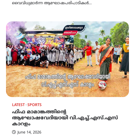
വൈവിധ്യമാർന്ന ആഘോഷപരിപാടികൾ…
LATEST
SPORTS
ഫിഫ മാമാങ്കത്തിന്റെ
ആഘോഷവേദിയായി വി.എച്ച്.എസ്.എസ്
കാറളം
June 14, 2026