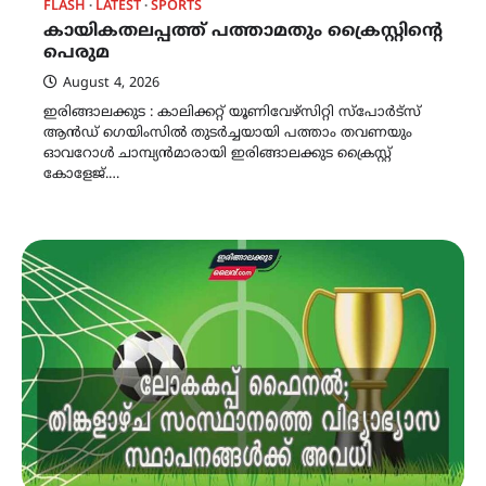
FLASH
LATEST
SPORTS
കായികതലപ്പത്ത് പത്താമതും ക്രൈസ്റ്റിന്റെ
പെരുമ
August 4, 2026
ഇരിങ്ങാലക്കുട : കാലിക്കറ്റ്‌ യൂണിവേഴ്സിറ്റി സ്പോർട്സ്
ആൻഡ് ഗെയിംസിൽ തുടർച്ചയായി പത്താം തവണയും
ഓവറോൾ ചാമ്പ്യൻമാരായി ഇരിങ്ങാലക്കുട ക്രൈസ്റ്റ്
കോളേജ്.…