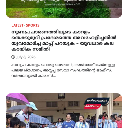
LATEST
SPORTS
നുണപ്രചാരണത്തിലൂടെ കാറളം
തെക്കുമുറി പ്രദേശത്തെ അവഹേളിച്ചതിൽ
യുവമോർച്ച മാപ്പ് പറയുക – യുവധാര കല
കായിക സമിതി
July 8, 2026
കാറളം : കാറളം പൊതു മൈതാനി, അതിനോട് ചേർന്നുള്ള
പുലയ ശ്‌മശാനം, അയ്യപ്പ സേവാ സംഘത്തിൻ്റെ ഓഫീസ്,
വർഷങ്ങളായി കാരംസ്…