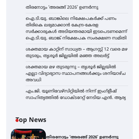
തിരനോട്ടം ‘അരങ്ങ് 2026’ ഉണർന്നു
ഐ.ടി.യു. ബാങ്കിലെ നിക്ഷേപകർക്ക് പണം
തിരികെ ലഭ്യമാക്കാൻ കേന്ദ്ര-കേരള
സർക്കാരുകൾ അടിയന്തരമായി ഇടപെടണമെന്ന്
ഐ.ടി.യു. ബാങ്ക് നിക്ഷേപക സംരക്ഷണ സമിതി
ശക്തമായ കാറ്റിന് സാധ്യത – ആഗസ്റ്റ് 12 വരെ മഴ
തുടരും, തൃശൂർ ജില്ലയിൽ മഞ്ഞ അലർട്ട്
ശക്തമായ മഴ തുടരുന്നു – തൃശൂർ ജില്ലയിൽ
എല്ലാ വിദ്യാഭ്യാസ സ്ഥാപനങ്ങൾക്കും ശനിയാഴ്ച
അവധി
എം.ജി. യൂണിവേഴ്‌സിറ്റിയിൽ നിന്ന് ഇംഗ്ളീഷ്
സാഹിത്യത്തിൽ ഡോക്ടറേറ്റ് നേടിയ എൻ. ആര്യ
Top News
തിരനോട്ടം ‘അരങ്ങ് 2026’ ഉണർന്നു