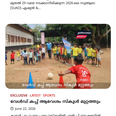
മുതൽ 29 വരെ നടക്കാനിരിക്കുന്ന 2026-ലെ സുആഓ
(SUAO) ഏഷ്യൻ &…
EXCLUSIVE
LATEST
SPORTS
വേൾഡ് കപ്പ് ആവേശം സ്‌കൂൾ മുറ്റത്തും
June 22, 2026