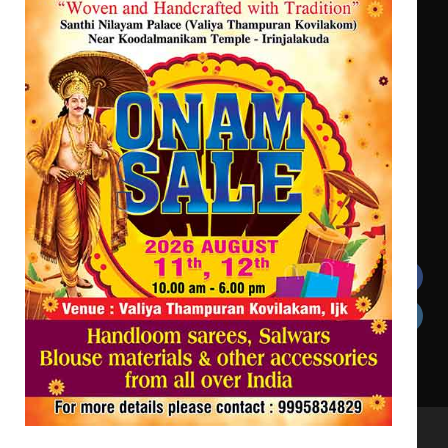
സർഗ്ഗസാഹിതി- കവിതാസംഗമം 2026
കവിതാ ചർച്ച കാട്ടൂർ, ടി. കെ.
ബാലൻ ഹാളിൽ 16ന്
ഇടത്തരം മഴയ്ക്കും കാറ്റിനും
സാധ്യത ഇരിങ്ങാലക്കുടയിൽ 4.4
മില്ലി മീറ്റർ മഴ ലഭിച്ചു
Get In Touch
Twitter
Facebook
LinkedIn
Instagram
YouTube
All Rights Reserved to irinjalakudalive.com Powered