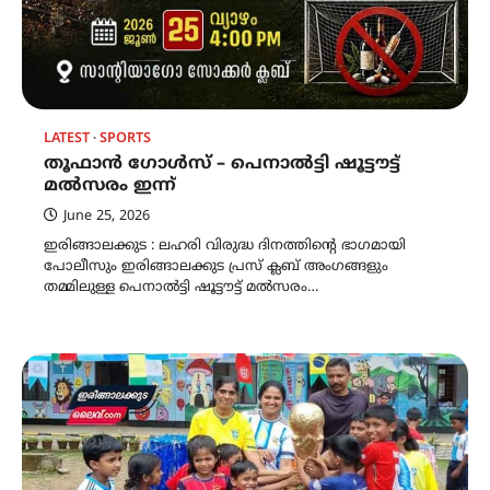
LATEST
SPORTS
തൂഫാൻ ഗോൾസ് – പെനാല്‍ട്ടി ഷൂട്ടൗട്ട്
മല്‍സരം ഇന്ന്
June 25, 2026
ഇരിങ്ങാലക്കുട : ലഹരി വിരുദ്ധ ദിനത്തിന്റെ ഭാഗമായി
പോലീസും ഇരിങ്ങാലക്കുട പ്രസ് ക്ലബ് അംഗങ്ങളും
തമ്മിലുള്ള പെനാല്‍ട്ടി ഷൂട്ടൗട്ട് മല്‍സരം…