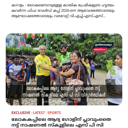
കാറളം : ലോകമെമ്പാടുമുള്ള കായിക പ്രേമികളുടെ ഹൃദയം
കവർന്ന ഫിഫ വേൾഡ് കപ്പ് 2026-നെ ആവേശത്തോടെയും
ആഘോഷത്തോടെയും വരവേറ്റ് വി.എച്ച്.എസ്.എസ്…
EXCLUSIVE
LATEST
SPORTS
ലോകകപ്പിലെ ആദ്യ ഗോളിന് പ്ലാവുംതൈ
നട്ട് നാഷണൽ സ്കൂളിലെ എസ് പി സി