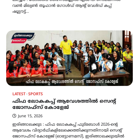
കാട്ടൂർ : പോംപൈ ഹൈസ്കൂളിൽ എൽ പി സെക്ഷനിൽ
വൺ മില്യൺ തൂഫാൻ ഗോൾഡ് ആൻ്റ് വേൾഡ് കപ്പ്
ഷൂട്ടൗട്ട്…
LATEST
SPORTS
ഫിഫ ലോകകപ്പ് ആവേശത്തിൽ സെന്റ്
ജോസഫ്സ് കോളേജ്
June 15, 2026
ഇരിങ്ങാലക്കുട : ഫിഫ ലോകകപ്പ് ഫുട്ബോൾ 2026-ന്റെ
ആവേശം വിദ്യാർഥികളിലേക്കെത്തിക്കുന്നതിനായി സെന്റ്
ജോസഫ്സ് കോളേജ് (ഓട്ടോണമസ്), ഇരിങ്ങാലക്കുടയിൽ