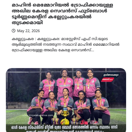
മാഹിൻ മെമ്മോറിയൽ ട്രോഫിക്കായുള്ള
അഖില കേരള സെവൻസ് ഫുട്ബോൾ
ടൂർണ്ണമെൻ്റിന് കല്ലേറ്റുംകരയിൽ
തുടക്കമായി
May 22, 2026
കല്ലേറ്റുംകര : കല്ലേറ്റുംകര: മാസ്റ്റേഴ്സ് എഫ് സി.യുടെ
ആഭിമുഖ്യത്തിൽ നടത്തുന്ന സഖാവ് മാഹിൻ മെമ്മോറിയൽ
ട്രോഫിക്കായുള്ള അഖില കേരള സെവൻസ്…