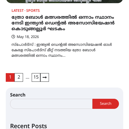
LATEST
SPORTS
ത്രോ ബോൾ മത്സരത്തിൽ ഒന്നാം സ്ഥാനം
നേടി ഇന്ത്യൻ ഡെന്റൽ അസോസിയേഷൻ
കൊടുങ്ങല്ലൂർ ഘടകം
May 18, 2026
സ്പോർട്സ് : ഇന്ത്യൻ ഡെന്റൽ അസോസിയേഷൻ ഓൾ
കേരള സ്പോർട്‌സ് മീറ്റ് നടത്തിയ ത്രോ ബോൾ
മത്സരത്തിൽ ഒന്നാം സ്ഥാനം…
Posts
1
2
…
15
pagination
Search
Search
Recent Posts