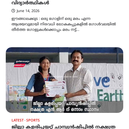
വിദ്യാർത്ഥികൾ
June 14, 2026
ഈങ്ങാലക്കുട : ഒരു ഗോളിന് ഒരു മരം എന്ന
ആശയവുമായി നിരവധി ലോകകപ്പുകളിൽ ഗോൾവലയിൽ
തീർത്ത ഗോളുകൾക്കൊപ്പം മരം നട്ട്…
LATEST
SPORTS
ജില്ലാ കളരിപ്പയറ്റ് ചാമ്പ്യൻഷിപ്പിൽ നക്ഷത്ര