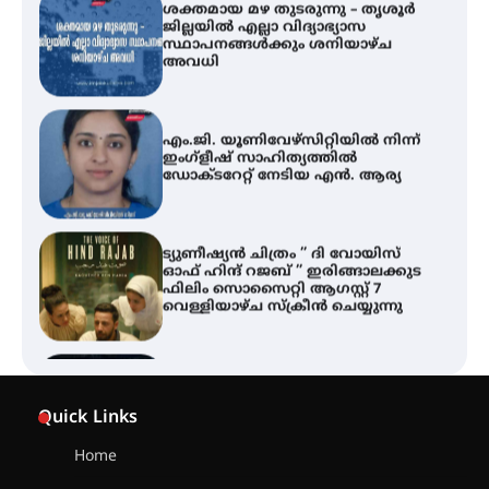
എം.ജി. യൂണിവേഴ്‌സിറ്റിയിൽ നിന്ന്
ഇംഗ്ളീഷ് സാഹിത്യത്തിൽ
ഡോക്ടറേറ്റ് നേടിയ എൻ. ആര്യ
ട്യുണീഷ്യൻ ചിത്രം ” ദി വോയിസ്
ഓഫ് ഹിന്ദ് റജബ് ” ഇരിങ്ങാലക്കുട
ഫിലിം സൊസൈറ്റി ആഗസ്റ്റ് 7
വെള്ളിയാഴ്ച സ്‌ക്രീൻ ചെയ്യുന്നു
തിരനോട്ടം ‘അരങ്ങ് 2026’ ഉണർന്നു
ഐ.ടി.യു. ബാങ്കിലെ
നിക്ഷേപകർക്ക് പണം തിരികെ
ലഭ്യമാക്കാൻ കേന്ദ്ര-കേരള
Quick Links
സർക്കാരുകൾ അടിയന്തരമായി
ഇടപെടണമെന്ന് ഐ.ടി.യു. ബാങ്ക്
നിക്ഷേപക സംരക്ഷണ സമിതി
Home