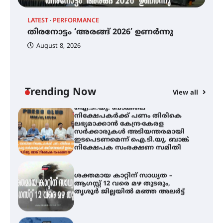
തിരനോട്ടം ‘അരങ്ങ് 2026’ ഉണർന്നു
LATEST
PERFORMANCE
EX
തിരനോട്ടം ‘അരങ്ങ് 2026’ ഉണർന്നു
ഐ
പ
August 8, 2026
ി
ക
ഐ.ടി.യു. ബാങ്കിലെ
ഇ
നിക്ഷേപകർക്ക് പണം തിരികെ
ലഭ്യമാക്കാൻ കേന്ദ്ര-കേരള
ന
സർക്കാരുകൾ അടിയന്തരമായി
ഇടപെടണമെന്ന് ഐ.ടി.യു. ബാങ്ക്
Trending Now
View all
നിക്ഷേപക സംരക്ഷണ സമിതി
ശക്തമായ കാറ്റിന് സാധ്യത –
ആഗസ്റ്റ് 12 വരെ മഴ തുടരും,
തൃശൂർ ജില്ലയിൽ മഞ്ഞ അലർട്ട്
ശക്തമായ മഴ തുടരുന്നു – തൃശൂർ
ജില്ലയിൽ എല്ലാ വിദ്യാഭ്യാസ
സ്ഥാപനങ്ങൾക്കും ശനിയാഴ്ച
അവധി