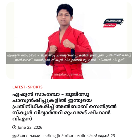
LATEST
SPORTS
ഏഷ്യൻ സാംബോ – ജുജിത്സു
ചാമ്പ്യൻഷിപ്പുകളിൽ ഇന്ത്യയെ
പ്രതിനിധീകരിച്ച് അൽബാബ് സെൻട്രൽ
സ്‌കൂൾ വിദ്യാർത്ഥി മുഹമ്മദ് ഷിഫാൻ
വിഎസ്
June 23, 2026
ഇരിങ്ങാലക്കുട : ഫിലിപ്പീൻസിലെ മനിലയിൽ ജൂൺ 23