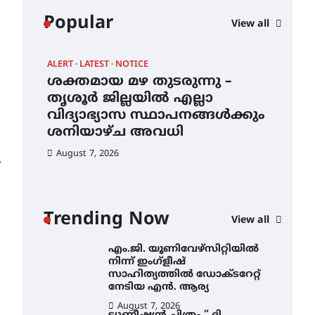
കോമേഴ്സ്
Popular
View all
എക്സ്പോയുമായി എസ്
എൻ ഹയർ സെക്കൻഡറി
വിദ്യാർത്ഥികൾ
ALERT
LATEST
NOTICE
AWA
August 6, 2026
ശക്തമായ മഴ തുടരുന്നു –
എം
സർഗ്ഗസാഹിതി-
ന്
തൃശൂർ ജില്ലയിൽ എല്ലാ
നി
കവിതാസംഗമം 2026 കവിതാ
വിദ്യാഭ്യാസ സ്ഥാപനങ്ങൾക്കും
സാ
ചർച്ച കാട്ടൂർ, ടി. കെ. ബാലൻ
ഹാളിൽ 16ന്
ശനിയാഴ്ച അവധി
ന
August 6, 2026
August 7, 2026
Au
⟶
ശക്തമായ മഴ തുടരുന്നു –
തൃശൂർ ജില്ലയിൽ എല്ലാ
വിദ്യാഭ്യാസ
സ്ഥാപനങ്ങൾക്കും
Trending Now
ശനിയാഴ്ച അവധി
View all
August 7, 2026
എം.ജി. യൂണിവേഴ്‌സിറ്റിയിൽ
നിന്ന് ഇംഗ്ളീഷ്
സാഹിത്യത്തിൽ ഡോക്ടറേറ്റ്
നേടിയ എൻ. ആര്യ
August 7, 2026