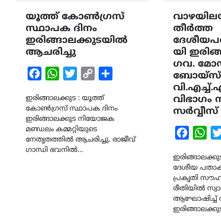
യൂത്ത് കോൺഗ്രസ്
വാഴയില
സ്ഥാപക ദിനം
തീർത്ത
ഇരിങ്ങാലക്കുടയിൽ
ദേശീയപ
ആചരിച്ചു
യി ഇരിങ്
ഗവ. മ
Facebook
WhatsApp
Twitter
Copy
Share
ബോയ്സ്
Link
വി.എച്ച്
ഇരിങ്ങാലക്കുട : യൂത്ത്
വിഭാഗം
കോൺഗ്രസ് സ്ഥാപക ദിനം
സർവ്വീസ് 
ഇരിങ്ങാലക്കുട നിയോജക
മണ്ഡലം കമ്മറ്റിയുടെ
Faceboo
Wha
നേതൃതത്തിൽ ആചരിച്ചു. രാജീവ്
ഗാന്ധി ഭവനിൽ…
ഇരിങ്ങാലക്ക
ദേശീയ പതാക ത
പ്രകൃതി സൗ
രീതിയിൽ സ്വാതന
ആഘോഷിച്ച് വ
ഇരിങ്ങാലക്കു