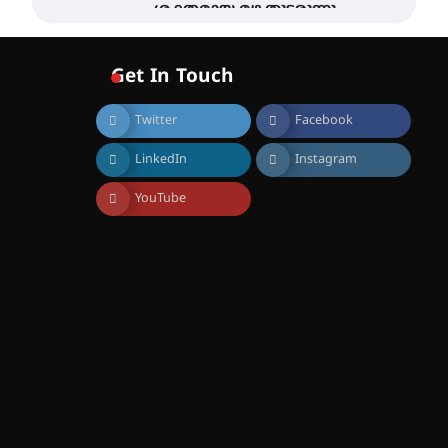
ശക്തമായ മഴ തുടരുന്നു –
തൃശൂർ ജില്ലയിൽ എല്ലാ
വിദ്യാഭ്യാസ
സ്ഥാപനങ്ങൾക്കും
Get In Touch
ശനിയാഴ്ച അവധി
August 7, 2026
Twitter
Facebook
എം.ജി. യൂണിവേഴ്‌സിറ്റിയിൽ
നിന്ന് ഇംഗ്ളീഷ്
LinkedIn
Instagram
സാഹിത്യത്തിൽ ഡോക്ടറേറ്റ്
നേടിയ എൻ. ആര്യ
YouTube
August 7, 2026
ട്യുണീഷ്യൻ ചിത്രം ” ദി
വോയിസ് ഓഫ് ഹിന്ദ് റജബ് ”
ഇരിങ്ങാലക്കുട ഫിലിം
സൊസൈറ്റി ആഗസ്റ്റ് 7
വെള്ളിയാഴ്ച സ്‌ക്രീൻ
ചെയ്യുന്നു
August 6, 2026
സെന്റ് ജോസഫ്സ് കോളജ്
കോമേഴ്‌സ്
അസോസിയേഷന്
തുടക്കമായി
August 6, 2026