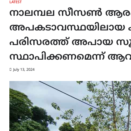
LATEST
നാലമ്പല സീസൺ ആരംഭി
അപകടാവസ്ഥയിലായ കു
പരിസരത്ത് അപായ 
സ്ഥാപിക്കണമെന്ന് ആവ
July 13, 2024