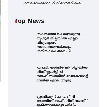
ഹയർ സെക്കൻഡറി വിദ്യാർത്ഥികൾ
Top News
ശക്തമായ മഴ തുടരുന്നു –
തൃശൂർ ജില്ലയിൽ എല്ലാ
വിദ്യാഭ്യാസ
സ്ഥാപനങ്ങൾക്കും
ശനിയാഴ്ച അവധി
എം.ജി. യൂണിവേഴ്‌സിറ്റിയിൽ
നിന്ന് ഇംഗ്ളീഷ്
സാഹിത്യത്തിൽ ഡോക്ടറേറ്റ്
നേടിയ എൻ. ആര്യ
ട്യുണീഷ്യൻ ചിത്രം ” ദി
വോയിസ് ഓഫ് ഹിന്ദ് റജബ് ”
ഇരിങ്ങാലക്കുട ഫിലിം