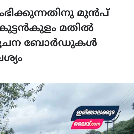
ക്കുന്നതിനു മുൻപ്
ട്ടൻകുളം മതിൽ
സൂചന ബോർഡുകൾ
ശ്യം