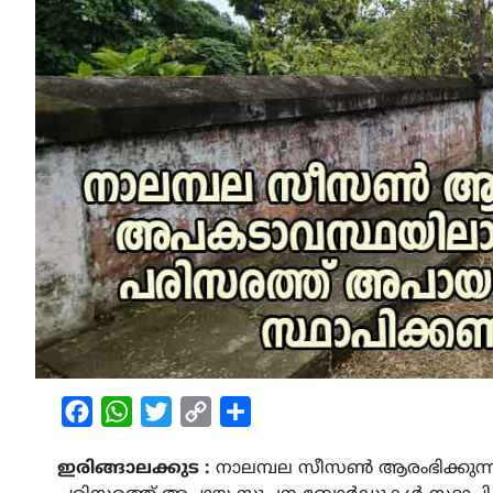
Facebook
WhatsApp
Twitter
Copy
Share
Link
ഇരിങ്ങാലക്കുട :
നാലമ്പല സീസൺ ആരംഭിക്കുന്