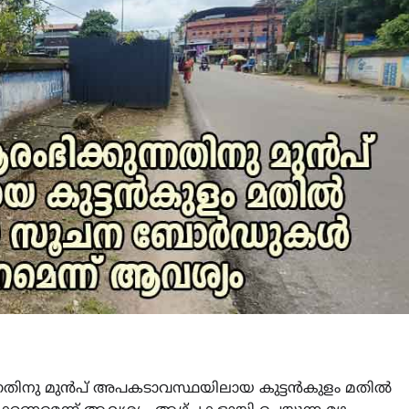
നതിനു മുൻപ് അപകടാവസ്ഥയിലായ കുട്ടൻകുളം മതിൽ