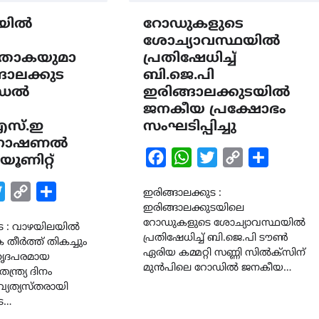
യിൽ
റോഡുകളുടെ
ശോച്യാവസ്ഥയിൽ
താകയുമാ
പ്രതിഷേധിച്ച്
ങാലക്കുട
ബി.ജെ.പി
ോഡൽ
ഇരിങ്ങാലക്കുടയിൽ
ജനകീയ പ്രക്ഷോഭം
.എസ്.ഇ
സംഘടിപ്പിച്ചു
 നാഷണൽ
Facebook
WhatsApp
Twitter
Copy
Share
യൂണിറ്റ്
Link
k
tsApp
Twitter
Copy
Share
ഇരിങ്ങാലക്കുട :
ഇരിങ്ങാലക്കുടയിലെ
Link
റോഡുകളുടെ ശോച്യാവസ്ഥയിൽ
ുട : വാഴയിലയിൽ
പ്രതിഷേധിച്ച് ബി.ജെ.പി ടൗൺ
ീർത്ത് തികച്ചും
ഏരിയ കമ്മറ്റി സണ്ണി സിൽക്സിന്
ഹൃദപരമായ
മുൻപിലെ റോഡിൽ ജനകീയ…
്ത്ര്യ ദിനം
്യത്യസ്തരായി
ട…