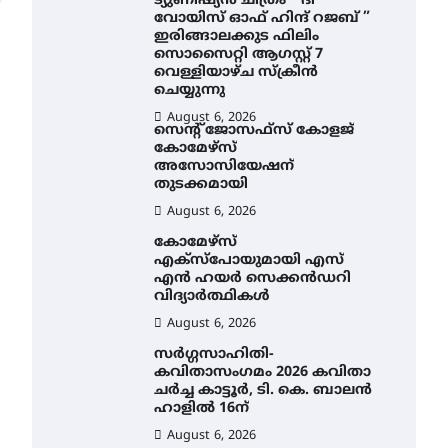
ട്യുണീഷ്യൻ ചിത്രം ” ദി
വോയിസ് ഓഫ് ഹിന്ദ് റജബ് ”
ഇരിങ്ങാലക്കുട ഫിലിം
സൊസൈറ്റി ആഗസ്റ്റ് 7
വെള്ളിയാഴ്ച സ്‌ക്രീൻ
ചെയ്യുന്നു
August 6, 2026
സെന്റ് ജോസഫ്സ് കോളജ്
കോമേഴ്‌സ്
അസോസിയേഷന്
തുടക്കമായി
August 6, 2026
കോമേഴ്സ്
എക്സ്പോയുമായി എസ്
എൻ ഹയർ സെക്കൻഡറി
വിദ്യാർത്ഥികൾ
August 6, 2026
സർഗ്ഗസാഹിതി-
കവിതാസംഗമം 2026 കവിതാ
ചർച്ച കാട്ടൂർ, ടി. കെ. ബാലൻ
ഹാളിൽ 16ന്
August 6, 2026