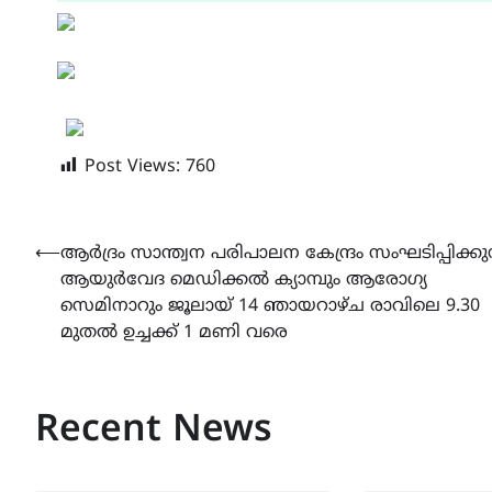
Post Views:
760
Post
⟵
ആർദ്രം സാന്ത്വന പരിപാലന കേന്ദ്രം സംഘടിപ്പിക്കുന
ആയുർവേദ മെഡിക്കൽ ക്യാമ്പും ആരോഗ്യ
navigation
സെമിനാറും ജൂലായ് 14 ഞായറാഴ്‌ച രാവിലെ 9.30
മുതൽ ഉച്ചക്ക് 1 മണി വരെ
Recent News