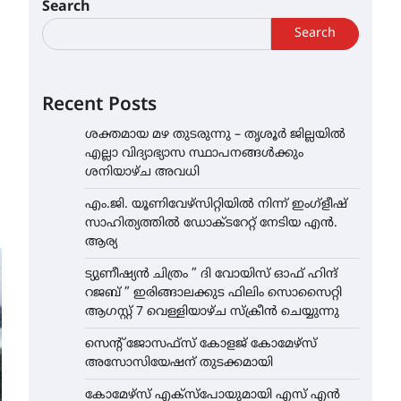
Search
Search
Recent Posts
ശക്തമായ മഴ തുടരുന്നു – തൃശൂർ ജില്ലയിൽ
എല്ലാ വിദ്യാഭ്യാസ സ്ഥാപനങ്ങൾക്കും
ശനിയാഴ്ച അവധി
എം.ജി. യൂണിവേഴ്‌സിറ്റിയിൽ നിന്ന് ഇംഗ്ളീഷ്
സാഹിത്യത്തിൽ ഡോക്ടറേറ്റ് നേടിയ എൻ.
ആര്യ
ട്യുണീഷ്യൻ ചിത്രം ” ദി വോയിസ് ഓഫ് ഹിന്ദ്
റജബ് ” ഇരിങ്ങാലക്കുട ഫിലിം സൊസൈറ്റി
ആഗസ്റ്റ് 7 വെള്ളിയാഴ്ച സ്‌ക്രീൻ ചെയ്യുന്നു
സെന്റ് ജോസഫ്സ് കോളജ് കോമേഴ്‌സ്
അസോസിയേഷന് തുടക്കമായി
കോമേഴ്സ് എക്സ്പോയുമായി എസ് എൻ