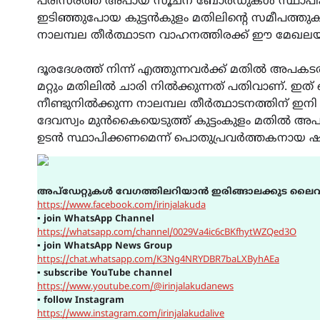
പരിസരത്ത് അപായ സൂചന ബോർഡുകൾ സ്ഥാപിക്കണ
ഇടിഞ്ഞുപോയ കുട്ടൻകുളം മതിലിന്റെ സമീപത്തുകൂ
നാലമ്പല തീർത്ഥാടന വാഹനത്തിരക്ക് ഈ മേഖല
ദൂരദേശത്ത് നിന്ന് എത്തുന്നവർക്ക് മതിൽ അപ
മറ്റും മതിലിൽ ചാരി നിൽക്കുന്നത് പതിവാണ്. ഇത് ഒ
നീണ്ടുനിൽക്കുന്ന നാലമ്പല തീർത്ഥാടനത്തിന് ഇന
ദേവസ്വം മുൻകൈയെടുത്ത് കുട്ടംകുളം മതിൽ
ഉടൻ സ്ഥാപിക്കണമെന്ന് പൊതുപ്രവർത്തകനായ ഷാജു
അപ്ഡേറ്റുകൾ വേഗത്തിലറിയാൻ ഇരിങ്ങാലക്കുട ലൈവ
https://www.facebook.com/irinjalakuda
▪
join WhatsApp Channel
https://whatsapp.com/channel/0029Va4ic6cBKfhytWZQed3O
▪
join WhatsApp News Group
https://chat.whatsapp.com/K3Ng4NRYDBR7baLXByhAEa
▪
subscribe YouTube channel
https://www.youtube.com/@irinjalakudanews
▪
follow Instagram
https://www.instagram.com/irinjalakudalive