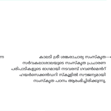
CAMPUS
LATEST
സെന്റ് ജോസഫ്സ് കോളജ്
കോമേഴ്‌സ് അസോസിയേഷ
തുടക്കമായി
August 6, 2026
്ന
കാലടി ശ്രീ ശങ്കരാചാര്യ സംസ്കൃത
സർവകലാശാലയുടെ സംസ്കൃത പ്രചാരണ
പരിപാടികളുടെ ഭാഗമായി നടവരമ്പ് ഗവൺമെൻറ്
ഹയർസെക്കൻഡറി സ്കൂളിൽ സൗജന്യമായി
സംസ്കൃത പഠനം ആരംഭിച്ചിരിക്കുന്നു,