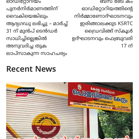
ഓഡിറ്റോറിയം
ബസ് ബേ കം
പുനർനിർമാണത്തിന്
ഓഡിറ്റോറിയത്തിന്റെ
വൈകിയെങ്കിലും
നിർമ്മാണോദ്ഘാടനവും
ആദ്യഗഡു ലഭിച്ചു – മാർച്ച്
ഇരിങ്ങാലക്കുട KSRTC
31 ന് മുൻപ് ടെൻഡർ
ഡ്രൈവിങ്ങ് സ്കൂൾ
സാധിച്ചില്ലെങ്കിൽ
ഉദ്ഘാടനവും ഫെബ്രുവരി
അനുവദിച്ച തുക
17 ന്
ലാപ്സാകുന്ന സാഹചര്യം
Recent News