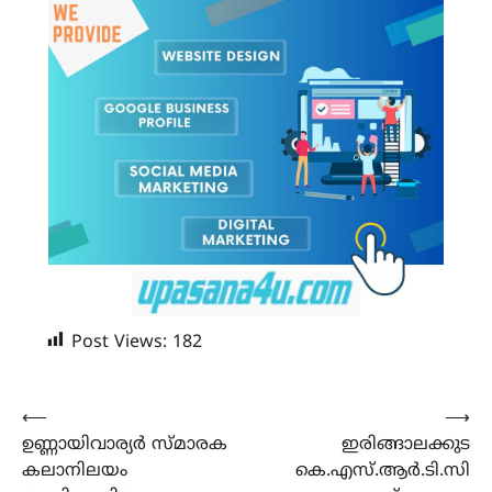
Post Views:
182
Post
⟵
⟶
ഉണ്ണായിവാര്യർ സ്മാരക
ഇരിങ്ങാലക്കുട
navigation
കലാനിലയം
കെ.എസ്.ആർ.ടി.സി