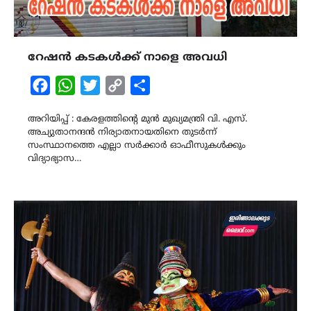
റേഷൻ കടകൾക്ക് നാളെ അവധി
Facebook
WhatsApp
Twitter
Copy
Share
Link
അറിയിപ്പ് : കേരളത്തിന്റെ മുൻ മുഖ്യമന്ത്രി വി. എസ്.
അച്യുതാനന്ദൻ നിര്യാതനായതിനെ തുടർന്ന്
സംസ്ഥാനത്തെ എല്ലാ സർക്കാർ ഓഫീസുകൾക്കും
വിദ്യാഭ്യാസ…