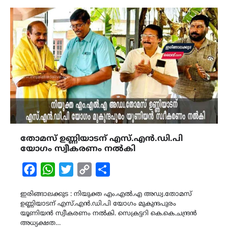
തോമസ് ഉണ്ണിയാടന് എസ്.എൻ.ഡി.പി
യോഗം സ്വീകരണം നൽകി
Facebook
WhatsApp
Twitter
Copy
Share
Link
ഇരിങ്ങാലക്കുട : നിയുക്ത എം.എൽ.എ അഡ്വ.തോമസ്
ഉണ്ണിയാടന് എസ്.എൻ.ഡി.പി യോഗം മുകുന്ദപുരം
യൂണിയൻ സ്വീകരണം നൽകി. സെക്രട്ടറി കെ.കെ.ചന്ദ്രൻ
അധ്യക്ഷത…