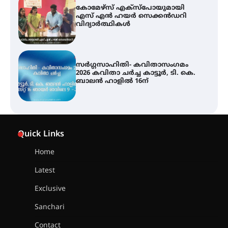
സർഗ്ഗസാഹിതി- കവിതാസംഗമം
2026 കവിതാ ചർച്ച കാട്ടൂർ, ടി. കെ.
ബാലൻ ഹാളിൽ 16ന്
ശക്തമായ മഴ തുടരുന്നു – തൃശൂർ
ജില്ലയിൽ എല്ലാ വിദ്യാഭ്യാസ
സ്ഥാപനങ്ങൾക്കും ശനിയാഴ്ച
അവധി
എം.ജി. യൂണിവേഴ്‌സിറ്റിയിൽ നിന്ന്
ഇംഗ്ളീഷ് സാഹിത്യത്തിൽ
Quick Links
ഡോക്ടറേറ്റ് നേടിയ എൻ. ആര്യ
Home
Latest
ട്യുണീഷ്യൻ ചിത്രം ” ദി വോയിസ്
ഓഫ് ഹിന്ദ് റജബ് ” ഇരിങ്ങാലക്കുട
Exclusive
ഫിലിം സൊസൈറ്റി ആഗസ്റ്റ് 7
വെള്ളിയാഴ്ച സ്‌ക്രീൻ ചെയ്യുന്നു
Sanchari
Contact