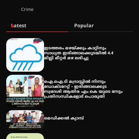
സെന്റ് ജോസഫ്സ് കോളജ്
Crime
കോമേഴ്‌സ് അസോസിയേഷന്
തുടക്കമായി
Latest
Popular
കോമേഴ്സ് എക്സ്പോയുമായി
എസ് എൻ ഹയർ സെക്കൻഡറി
ഇടത്തരം മഴയ്ക്കും കാറ്റിനും
വിദ്യാർത്ഥികൾ
സാധ്യത ഇരിങ്ങാലക്കുടയിൽ 4.4
മില്ലി മീറ്റർ മഴ ലഭിച്ചു
സർഗ്ഗസാഹിതി- കവിതാസംഗമം
2026 കവിതാ ചർച്ച കാട്ടൂർ, ടി. കെ.
ഐ.ഐ.ടി മദ്രാസ്സിൽ നിന്നും
ബാലൻ ഹാളിൽ 16ന്
ഡോക്ടറേറ്റ് – ഇരിങ്ങാലക്കുട
സ്വദേശി ആതിര എം കെ യുടെ നേട്ടം
പ്രതിസന്ധികളോട് പൊരുതി
മെഡിക്കൽ ക്യാമ്പ്