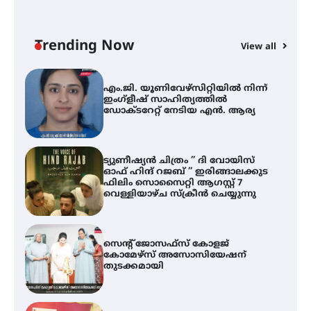
എം.ജി. യൂണിവേഴ്‌സിറ്റിയിൽ നിന്ന്
ഇംഗ്ളീഷ് സാഹിത്യത്തിൽ
ഡോക്ടറേറ്റ് നേടിയ എൻ. ആര്യ
Trending Now
View all
ട്യുണീഷ്യൻ ചിത്രം ” ദി വോയിസ്
A
ഓഫ് ഹിന്ദ് റജബ് ” ഇരിങ്ങാലക്കുട
എ
ഫിലിം സൊസൈറ്റി ആഗസ്റ്റ് 7
ഇ
വെള്ളിയാഴ്ച സ്‌ക്രീൻ ചെയ്യുന്നു
ന
സെന്റ് ജോസഫ്സ് കോളജ്
കോമേഴ്‌സ് അസോസിയേഷന്
തുടക്കമായി
കോമേഴ്സ് എക്സ്പോയുമായി
എസ് എൻ ഹയർ സെക്കൻഡറി
വിദ്യാർത്ഥികൾ