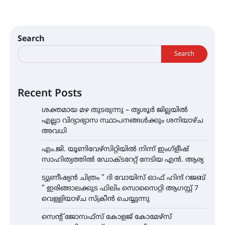
Search
Search
Recent Posts
ശക്തമായ മഴ തുടരുന്നു – തൃശൂർ ജില്ലയിൽ
എല്ലാ വിദ്യാഭ്യാസ സ്ഥാപനങ്ങൾക്കും ശനിയാഴ്ച
അവധി
എം.ജി. യൂണിവേഴ്‌സിറ്റിയിൽ നിന്ന് ഇംഗ്ളീഷ്
സാഹിത്യത്തിൽ ഡോക്ടറേറ്റ് നേടിയ എൻ. ആര്യ
ട്യുണീഷ്യൻ ചിത്രം ” ദി വോയിസ് ഓഫ് ഹിന്ദ് റജബ്
” ഇരിങ്ങാലക്കുട ഫിലിം സൊസൈറ്റി ആഗസ്റ്റ് 7
വെള്ളിയാഴ്ച സ്‌ക്രീൻ ചെയ്യുന്നു
സെന്റ് ജോസഫ്സ് കോളജ് കോമേഴ്‌സ്