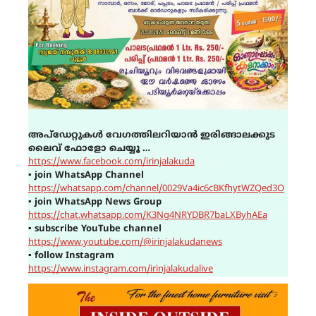
അപ്ഡേറ്റുകൾ വേഗത്തിലറിയാൻ ഇരിങ്ങാലക്കുട
ലൈവ് ഫോളോ ചെയ്യൂ …
https://www.facebook.com/irinjalakuda
▪
join WhatsApp Channel
https://whatsapp.com/channel/0029Va4ic6cBKfhytWZQed3O
▪
join WhatsApp News Group
https://chat.whatsapp.com/K3Ng4NRYDBR7baLXByhAEa
▪
subscribe YouTube channel
https://www.youtube.com/@irinjalakudanews
▪
follow Instagram
https://www.instagram.com/irinjalakudalive