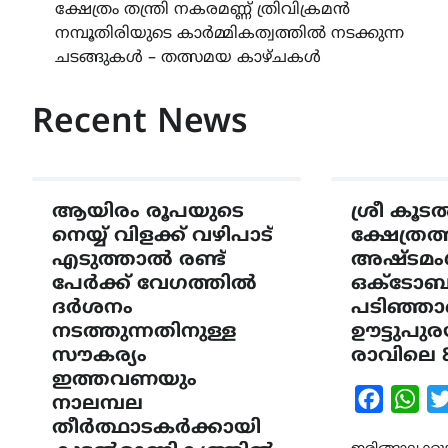
ക്ഷേത്രം തന്ത്രി നകരമണ്ണ് ത്രിവിക്രമൻ
navigation
നമ്പൂതിരിയുടെ കാർമ്മികത്വത്തിൽ നടക്കുന്ന
ചടങ്ങുകൾ – തത്സമയ കാഴ്ചകൾ
Recent News
ആയിരം രൂപയുടെ
ശ്രീ കൂട
നെയ്യ് വിളക്ക് വഴിപാട്
ക്ഷേത്രത
എടുത്താൽ രണ്ട്
അഷ്ടമംഗ
പേർക്ക് വേഗത്തിൽ
ഒക്ടോബ
ദർശനം
പടിഞ്ഞാ
നടത്തുന്നതിനുള്ള
ഊട്ടുപു
സൗകര്യം
രാവിലെ 
ഇത്തവണയും
Faceboo
Wha
നാലമ്പല
തീർത്ഥാടകർക്കായി