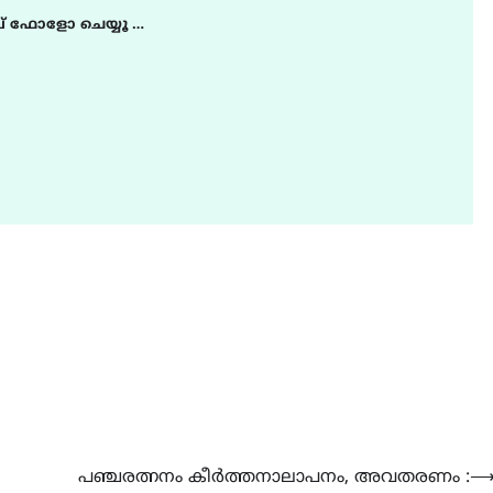
് ഫോളോ ചെയ്യൂ …
LATEST
LITERATURE
സർഗ്ഗസാഹിതി-
കവിതാസംഗമം 2026 കവിത
ചർച്ച കാട്ടൂർ, ടി. കെ. ബാല
ഹാളിൽ 16ന്
August 6, 2026
പഞ്ചരത്നനം കീർത്തനാലാപനം, അവതരണം :