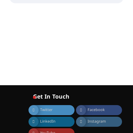
വോയിസ് ഓഫ് ഹിന്ദ് റജബ് ”
ഇരിങ്ങാലക്കുട ഫിലിം
സൊസൈറ്റി ആഗസ്റ്റ് 7
വെള്ളിയാഴ്ച സ്‌ക്രീൻ
ചെയ്യുന്നു
August 6, 2026
സെന്റ് ജോസഫ്സ് കോളജ്
കോമേഴ്‌സ്
അസോസിയേഷന്
തുടക്കമായി
August 6, 2026
കോമേഴ്സ്
എക്സ്പോയുമായി എസ്
എൻ ഹയർ സെക്കൻഡറി
വിദ്യാർത്ഥികൾ
August 6, 2026
Get In Touch
സർഗ്ഗസാഹിതി-
കവിതാസംഗമം 2026 കവിതാ
Twitter
Facebook
ചർച്ച കാട്ടൂർ, ടി. കെ. ബാലൻ
ഹാളിൽ 16ന്
LinkedIn
Instagram
August 6, 2026