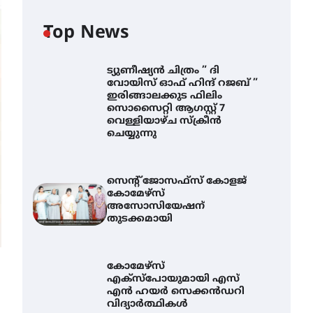
Top News
ട്യുണീഷ്യൻ ചിത്രം ” ദി
വോയിസ് ഓഫ് ഹിന്ദ് റജബ് ”
ഇരിങ്ങാലക്കുട ഫിലിം
സൊസൈറ്റി ആഗസ്റ്റ് 7
വെള്ളിയാഴ്ച സ്‌ക്രീൻ
ചെയ്യുന്നു
സെന്റ് ജോസഫ്സ് കോളജ്
കോമേഴ്‌സ്
അസോസിയേഷന്
തുടക്കമായി
കോമേഴ്സ്
എക്സ്പോയുമായി എസ്
എൻ ഹയർ സെക്കൻഡറി
വിദ്യാർത്ഥികൾ