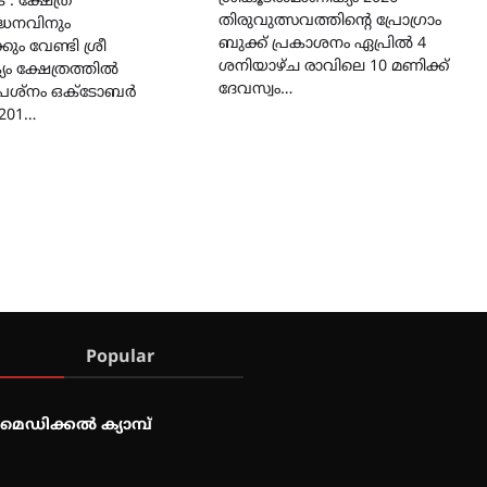
 : ക്ഷേത്ര
തിരുവുത്സവത്തിൻ്റെ പ്രോഗ്രാം
്ധനവിനും
ബുക്ക് പ്രകാശനം ഏപ്രിൽ 4
കും വേണ്ടി ശ്രീ
ശനിയാഴ്ച രാവിലെ 10 മണിക്ക്
ം ക്ഷേത്രത്തിൽ
ദേവസ്വം…
്രശ്‌നം ഒക്ടോബർ
1201…
Popular
മെഡിക്കൽ ക്യാമ്പ്