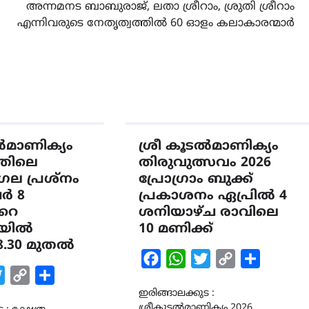
അന്നമനട ബാബുരാജ്, ലതാ ശ്രീറാം, ശ്രുതി ശ്രീറാം
എന്നിവരുടെ നേതൃത്വത്തിൽ 60 ഓളം കലാകാരന്മാർ
ൽമാണിക്യം
ശ്രീ കൂടൽമാണിക്യം
്തിലെ
തിരുവുത്സവം 2026
ല പ്രശ്‌നം
പ്രോഗ്രാം ബുക്ക്
ർ 8
പ്രകാശനം ഏപ്രിൽ 4
റെ
ശനിയാഴ്ച രാവിലെ
രയിൽ
10 മണിക്ക്
8.30 മുതൽ
Facebook
WhatsApp
Twitter
Copy
Share
k
tsApp
Twitter
Copy
Share
Link
Link
ഇരിങ്ങാലക്കുട :
ശ്രീകൂടൽമാണിക്യം 2026