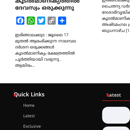
കൂടൽമാണിക്യത്തിൽ
ഇരിങ്ങാലക്കുട
ചൈതന്യ വർദ
ദേവസ്വം ഒരുക്കുന്നു
ദേശാഭിവൃദ്ധിക്
കൂടൽമാണിക്യ
Facebook
WhatsApp
Twitter
Copy
Share
അഷ്ടമംഗല പ
Link
ബുധനാഴ്ച‌ (
ഇരിങ്ങാലക്കുട : ജൂലൈ 17
മുതൽ ആരംഭിക്കുന്ന നാലമ്പല
ദർശന ഒരുക്കങ്ങൾ
കൂടൽമാണിക്യം ക്ഷേത്രത്തിൽ
പൂർത്തിയായി വരുന്നു .
ആയിരം…
Quick Links
Latest
Home
Latest
Exclusive