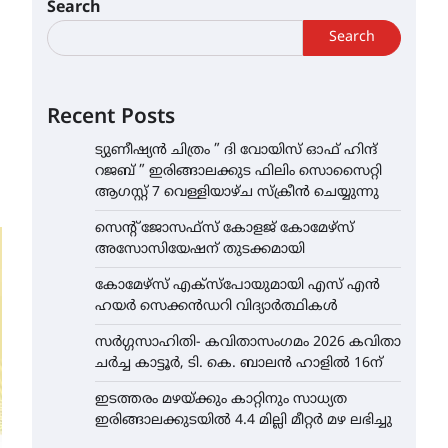
Search
Search
Recent Posts
ട്യുണീഷ്യൻ ചിത്രം ” ദി വോയിസ് ഓഫ് ഹിന്ദ്
റജബ് ” ഇരിങ്ങാലക്കുട ഫിലിം സൊസൈറ്റി
ആഗസ്റ്റ് 7 വെള്ളിയാഴ്ച സ്‌ക്രീൻ ചെയ്യുന്നു
സെന്റ് ജോസഫ്സ് കോളജ് കോമേഴ്‌സ്
അസോസിയേഷന് തുടക്കമായി
കോമേഴ്സ് എക്സ്പോയുമായി എസ് എൻ
ഹയർ സെക്കൻഡറി വിദ്യാർത്ഥികൾ
സർഗ്ഗസാഹിതി- കവിതാസംഗമം 2026 കവിതാ
ചർച്ച കാട്ടൂർ, ടി. കെ. ബാലൻ ഹാളിൽ 16ന്
ഇടത്തരം മഴയ്ക്കും കാറ്റിനും സാധ്യത
ഇരിങ്ങാലക്കുടയിൽ 4.4 മില്ലി മീറ്റർ മഴ ലഭിച്ചു