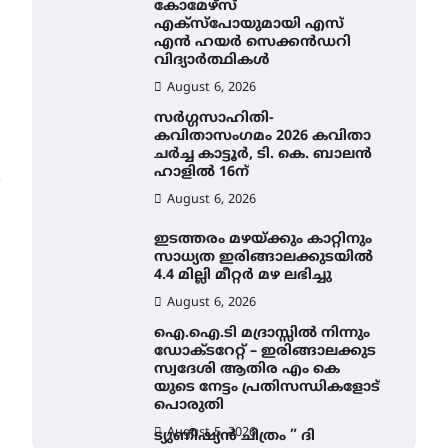
കോമേഴ്സ്
എക്സ്പോയുമായി എസ്
എൻ ഹയർ സെക്കൻഡറി
വിദ്യാർത്ഥികൾ
August 6, 2026
സർഗ്ഗസാഹിതി-
കവിതാസംഗമം 2026 കവിതാ
ചർച്ച കാട്ടൂർ, ടി. കെ. ബാലൻ
ഹാളിൽ 16ന്
August 6, 2026
ഇടത്തരം മഴയ്ക്കും കാറ്റിനും
സാധ്യത ഇരിങ്ങാലക്കുടയിൽ
4.4 മില്ലി മീറ്റർ മഴ ലഭിച്ചു
August 6, 2026
ഐ.ഐ.ടി മദ്രാസ്സിൽ നിന്നും
ഡോക്ടറേറ്റ് – ഇരിങ്ങാലക്കുട
സ്വദേശി ആതിര എം കെ
യുടെ നേട്ടം പ്രതിസന്ധികളോട്
പൊരുതി
August 5, 2026
ട്യുണീഷ്യൻ ചിത്രം ” ദി