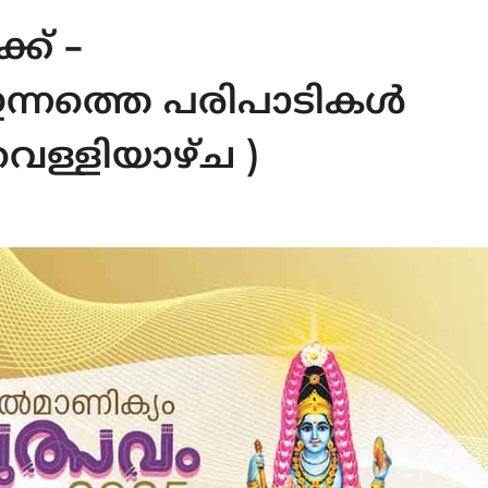
്ക് –
ന്നത്തെ പരിപാടികൾ
വെള്ളിയാഴ്ച )