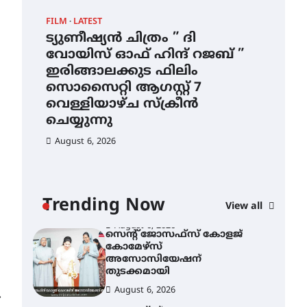
ഇടത്തരം മഴയ്ക്കും കാറ്റിനും
FILM
LATEST
സാധ്യത ഇരിങ്ങാലക്കുടയിൽ
4.4 മില്ലി മീറ്റർ മഴ ലഭിച്ചു
ട്യുണീഷ്യൻ ചിത്രം ” ദി
വോയിസ് ഓഫ് ഹിന്ദ് റജബ് ”
August 6, 2026
ഇരിങ്ങാലക്കുട ഫിലിം
ഐ.ഐ.ടി മദ്രാസ്സിൽ നിന്നും
സൊസൈറ്റി ആഗസ്റ്റ് 7
ഡോക്ടറേറ്റ് – ഇരിങ്ങാലക്കുട
സ്വദേശി ആതിര എം കെ
വെള്ളിയാഴ്ച സ്‌ക്രീൻ
യുടെ നേട്ടം പ്രതിസന്ധികളോട്
ചെയ്യുന്നു
പൊരുതി
August 6, 2026
August 5, 2026
ട്യുണീഷ്യൻ ചിത്രം ” ദി
വോയിസ് ഓഫ് ഹിന്ദ് റജബ് ”
CAM
ഇരിങ്ങാലക്കുട ഫിലിം
സെ
സൊസൈറ്റി ആഗസ്റ്റ് 7
ാ
ക
വെള്ളിയാഴ്ച സ്‌ക്രീൻ
Trending Now
View all
ചെയ്യുന്നു
ൻ
തു
August 6, 2026
Au
സെന്റ് ജോസഫ്സ് കോളജ്
കോമേഴ്‌സ്
അസോസിയേഷന്
തുടക്കമായി
August 6, 2026
⟶