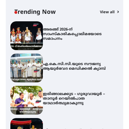
സാംസ്കാരികപ്പൊലിമയോടെ
സമാപനം
Trending Now
View all
എ.കെ.സി.സി.യുടെ സൗജന്യ
ആയുർവേദ മെഡിക്കൽ ക്യാമ്പ്
ഇരിങ്ങാലക്കുട – ഗുരുവായൂർ –
താനൂർ റെയിൽപാത
യാഥാർത്ഥ്യമാകുന്നു
തിരനോട്ടം ‘അരങ്ങ് 2026’ ഉണർന്നു
ഐ.ടി.യു. ബാങ്കിലെ
നിക്ഷേപകർക്ക് പണം തിരികെ
ലഭ്യമാക്കാൻ കേന്ദ്ര-കേരള