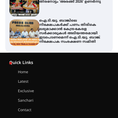
സർക്കാരുകൾ അടിയന്തരമായി
ഇടപെടണമെന്ന് ഐ.ടി.യു. ബാങ്ക്
നിക്ഷേപക സംരക്ഷണ സമിതി
യൂത്ത് കോൺഗ്രസ്‌ സ്ഥാപക ദിനം
– ഇരിങ്ങാലക്കുടയിൽ
ലഹരിവിരുദ്ധ പ്രതിജ്ഞയെടുത്ത്
യൂത്ത് കോൺഗ്രസ്
അരങ്ങ് 2026-ന്
സാംസ്കാരികപ്പൊലിമയോടെ
Quick Links
സമാപനം
Home
Latest
എ.കെ.സി.സി.യുടെ സൗജന്യ
Exclusive
ആയുർവേദ മെഡിക്കൽ ക്യാമ്പ്
Sanchari
Contact
ഇരിങ്ങാലക്കുട – ഗുരുവായൂർ –