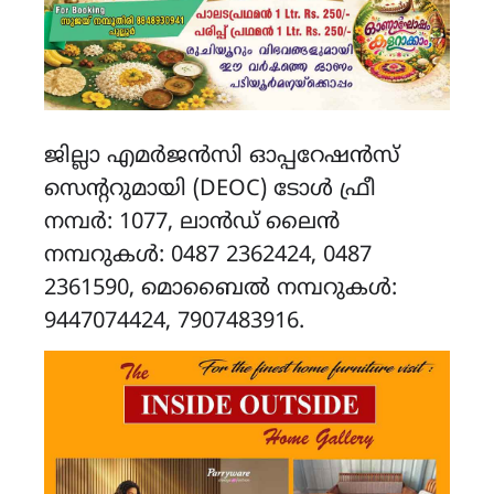
ജില്ലാ എമർജൻസി ഓപ്പറേഷൻസ്
സെന്ററുമായി (DEOC) ടോൾ ഫ്രീ
നമ്പർ: 1077, ലാൻഡ് ലൈൻ
നമ്പറുകൾ: 0487 2362424, 0487
2361590, മൊബൈൽ നമ്പറുകൾ:
9447074424, 7907483916.