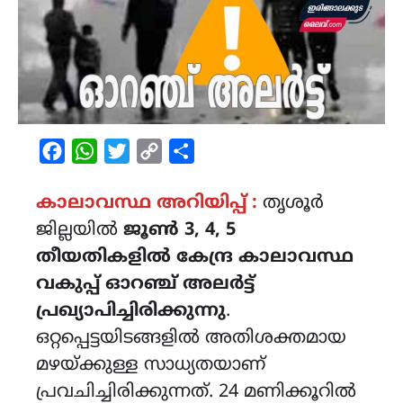
Facebook
WhatsApp
Twitter
Copy
Share
Link
കാലാവസ്ഥ അറിയിപ്പ് :
തൃശൂർ
ജില്ലയിൽ
ജൂൺ 3, 4, 5
തീയതികളിൽ കേന്ദ്ര കാലാവസ്ഥ
വകുപ്പ് ഓറഞ്ച് അലർട്ട്
പ്രഖ്യാപിച്ചിരിക്കുന്നു
.
ഒറ്റപ്പെട്ടയിടങ്ങളിൽ അതിശക്തമായ
മഴയ്ക്കുള്ള സാധ്യതയാണ്
പ്രവചിച്ചിരിക്കുന്നത്. 24 മണിക്കൂറിൽ