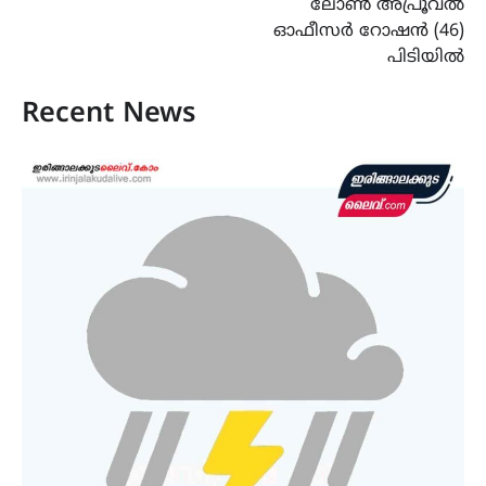
ലോൺ അപ്രൂവൽ
ഓഫീസർ റോഷൻ (46)
പിടിയിൽ
Recent News