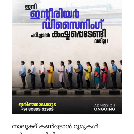
താലൂക്ക് കൺട്രോൾ റൂമുകൾ