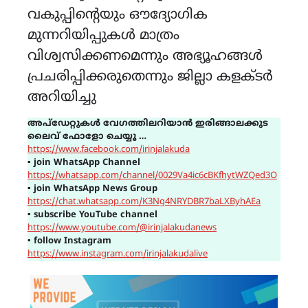
വകുപ്പിന്റെയും ഔദ്യോഗിക
മുന്നറിയിപ്പുകൾ മാത്രം
വിശ്വസിക്കണമെന്നും അഭ്യൂഹങ്ങൾ
പ്രചരിപ്പിക്കരുതെന്നും ജില്ലാ കളക്ടർ
അറിയിച്ചു
അപ്ഡേറ്റുകൾ വേഗത്തിലറിയാൻ ഇരിങ്ങാലക്കുട
ലൈവ് ഫോളോ ചെയ്യൂ …
https://www.facebook.com/irinjalakuda
▪
join WhatsApp Channel
https://whatsapp.com/channel/0029Va4ic6cBKfhytWZQed3O
▪
join WhatsApp News Group
https://chat.whatsapp.com/K3Ng4NRYDBR7baLXByhAEa
▪
subscribe YouTube channel
https://www.youtube.com/@irinjalakudanews
▪
follow Instagram
https://www.instagram.com/irinjalakudalive