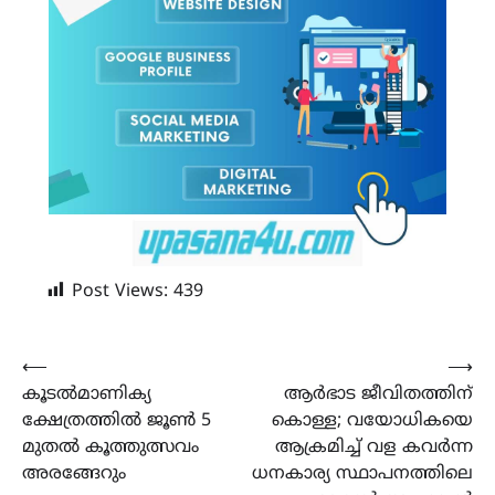
Post Views:
439
Post
⟵
⟶
കൂടൽമാണിക്യ
ആർഭാട ജീവിതത്തിന്
navigation
ക്ഷേത്രത്തിൽ ജൂൺ 5
കൊള്ള; വയോധികയെ
മുതൽ കൂത്തുത്സവം
ആക്രമിച്ച് വള കവർന്ന
അരങ്ങേറും
ധനകാര്യ സ്ഥാപനത്തിലെ