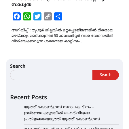
സാധ്യത
Facebook
WhatsApp
Twitter
Copy
Share
Link
അറിയിപ്പ് : തൃശൂർ ജില്ലയിൽ ഒറ്റപ്പെട്ടയിടങ്ങളിൽ മിതമായ
മഴയ്ക്കും മണിക്കൂറിൽ 50 കിലോമീറ്റർ വരെ വേഗതയിൽ
വീശിയേക്കാവുന്ന ശക്തമായ കാറ്റിനും…
Search
Search
Recent Posts
യൂത്ത് കോൺഗ്രസ്‌ സ്ഥാപക ദിനം –
ഇരിങ്ങാലക്കുടയിൽ ലഹരിവിരുദ്ധ
പ്രതിജ്ഞയെടുത്ത് യൂത്ത് കോൺഗ്രസ്