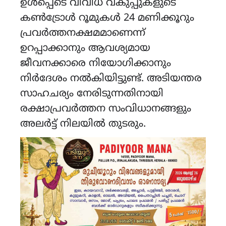
ഉൾപ്പെടെ വിവിധ വകുപ്പുകളുടെ
കൺട്രോൾ റൂമുകൾ 24 മണിക്കൂറും
പ്രവർത്തനക്ഷമമാണെന്ന്
ഉറപ്പാക്കാനും ആവശ്യമായ
ജീവനക്കാരെ നിയോഗിക്കാനും
നിർദേശം നൽകിയിട്ടുണ്ട്. അടിയന്തര
സാഹചര്യം നേരിടുന്നതിനായി
രക്ഷാപ്രവർത്തന സംവിധാനങ്ങളും
അലർട്ട് നിലയിൽ തുടരും.