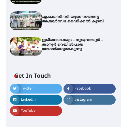
എ.കെ.സി.സി.യുടെ സൗജന്യ
ആയുർവേദ മെഡിക്കൽ ക്യാമ്പ്
ഇരിങ്ങാലക്കുട – ഗുരുവായൂർ –
താനൂർ റെയിൽപാത
യാഥാർത്ഥ്യമാകുന്നു
അരങ്ങ് 2026-ന്
സാംസ്കാരികപ്പൊലിമയോടെ
സമാപനം
Get In Touch
Twitter
Facebook
എ.കെ.സി.സി.യുടെ സൗജന്യ
ആയുർവേദ മെഡിക്കൽ ക്യാമ്പ്
LinkedIn
Instagram
YouTube
ഇരിങ്ങാലക്കുട – ഗുരുവായൂർ –