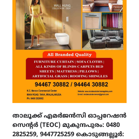
താലൂക്ക് എമർജൻസി ഓപ്പറേഷൻ
സെന്റർ (TEOC) മുകുന്ദപുരം: 0480
2825259, 9447725259 കൊടുങ്ങല്ലൂർ: