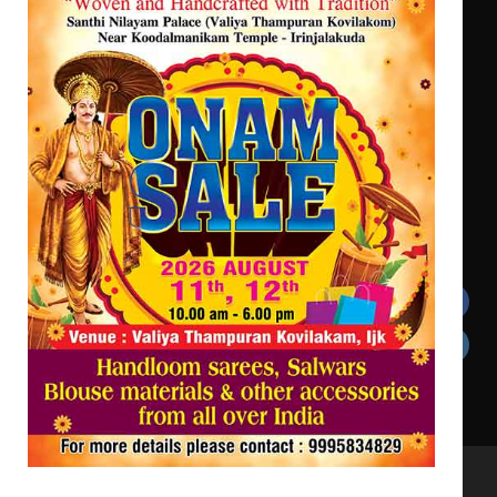
ട്യുണീഷ്യൻ ചിത്രം ” ദി വോയിസ്
ഓഫ് ഹിന്ദ് റജബ് ” ഇരിങ്ങാലക്കുട
ഫിലിം സൊസൈറ്റി ആഗസ്റ്റ് 7
വെള്ളിയാഴ്ച സ്‌ക്രീൻ ചെയ്യുന്നു
Get In Touch
Twitter
Facebook
LinkedIn
Instagram
YouTube
All Rights Reserved to irinjalakudalive.com Powered