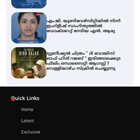
എം.ജി. യൂണിവേഴ്‌സിറ്റിയിൽ നിന്ന്
ഇംഗ്ളീഷ് സാഹിത്യത്തിൽ
ഡോക്ടറേറ്റ് നേടിയ എൻ. ആര്യ
ട്യുണീഷ്യൻ ചിത്രം ” ദി വോയിസ്
ഓഫ് ഹിന്ദ് റജബ് ” ഇരിങ്ങാലക്കുട
ഫിലിം സൊസൈറ്റി ആഗസ്റ്റ് 7
വെള്ളിയാഴ്ച സ്‌ക്രീൻ ചെയ്യുന്നു
തിരനോട്ടം ‘അരങ്ങ് 2026’ ഉണർന്നു
Quick Links
Home
ഐ.ടി.യു. ബാങ്കിലെ
Latest
നിക്ഷേപകർക്ക് പണം തിരികെ
ലഭ്യമാക്കാൻ കേന്ദ്ര-കേരള
Exclusive
സർക്കാരുകൾ അടിയന്തരമായി
ഇടപെടണമെന്ന് ഐ.ടി.യു. ബാങ്ക്