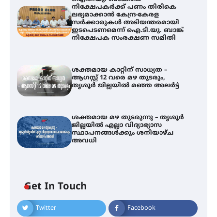
നിക്ഷേപകർക്ക് പണം തിരികെ
ലഭ്യമാക്കാൻ കേന്ദ്ര-കേരള
സർക്കാരുകൾ അടിയന്തരമായി
ഇടപെടണമെന്ന് ഐ.ടി.യു. ബാങ്ക്
നിക്ഷേപക സംരക്ഷണ സമിതി
ശക്തമായ കാറ്റിന് സാധ്യത –
ആഗസ്റ്റ് 12 വരെ മഴ തുടരും,
തൃശൂർ ജില്ലയിൽ മഞ്ഞ അലർട്ട്
ശക്തമായ മഴ തുടരുന്നു – തൃശൂർ
ജില്ലയിൽ എല്ലാ വിദ്യാഭ്യാസ
സ്ഥാപനങ്ങൾക്കും ശനിയാഴ്ച
അവധി
ഐ.ടി.യു. ബാങ്കിലെ
Get In Touch
നിക്ഷേപകർക്ക് പണം തിരികെ
ലഭ്യമാക്കാൻ കേന്ദ്ര-കേരള
സർക്കാരുകൾ അടിയന്തരമായി
Twitter
Facebook
ഇടപെടണമെന്ന് ഐ.ടി.യു. ബാങ്ക്