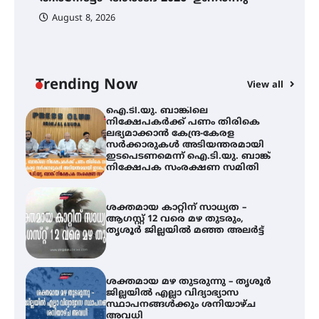
പ
August 8, 2026
ി
ക
ഇ
ന
തിരനോട്ടം ‘അരങ്ങ് 2026’ ഉണർന്നു
Trending Now
View all
ഐ.ടി.യു. ബാങ്കിലെ
നിക്ഷേപകർക്ക് പണം തിരികെ
ലഭ്യമാക്കാൻ കേന്ദ്ര-കേരള
സർക്കാരുകൾ അടിയന്തരമായി
ഇടപെടണമെന്ന് ഐ.ടി.യു. ബാങ്ക്
നിക്ഷേപക സംരക്ഷണ സമിതി
ശക്തമായ കാറ്റിന് സാധ്യത –
ആഗസ്റ്റ് 12 വരെ മഴ തുടരും,
തൃശൂർ ജില്ലയിൽ മഞ്ഞ അലർട്ട്
ശക്തമായ മഴ തുടരുന്നു – തൃശൂർ
ജില്ലയിൽ എല്ലാ വിദ്യാഭ്യാസ
സ്ഥാപനങ്ങൾക്കും ശനിയാഴ്ച
അവധി