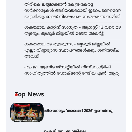
തിരികെ ലഭ്യമാക്കാൻ കേന്ദ്ര-കേരള
സർക്കാരുകൾ അടിയന്തരമായി ഇടപെടണമെന്ന്
ഐ.ടി.യു. ബാങ്ക് നിക്ഷേപക സംരക്ഷണ സമിതി
ശക്തമായ കാറ്റിന് സാധ്യത – ആഗസ്റ്റ് 12 വരെ മഴ
തുടരും, തൃശൂർ ജില്ലയിൽ മഞ്ഞ അലർട്ട്
ശക്തമായ മഴ തുടരുന്നു – തൃശൂർ ജില്ലയിൽ
എല്ലാ വിദ്യാഭ്യാസ സ്ഥാപനങ്ങൾക്കും ശനിയാഴ്ച
അവധി
എം.ജി. യൂണിവേഴ്‌സിറ്റിയിൽ നിന്ന് ഇംഗ്ളീഷ്
സാഹിത്യത്തിൽ ഡോക്ടറേറ്റ് നേടിയ എൻ. ആര്യ
Top News
തിരനോട്ടം ‘അരങ്ങ് 2026’ ഉണർന്നു
ഐ.ടി.യു. ബാങ്കിലെ