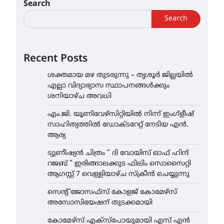
Search
Search
Recent Posts
ശക്തമായ മഴ തുടരുന്നു – തൃശൂർ ജില്ലയിൽ
എല്ലാ വിദ്യാഭ്യാസ സ്ഥാപനങ്ങൾക്കും
ശനിയാഴ്ച അവധി
എം.ജി. യൂണിവേഴ്‌സിറ്റിയിൽ നിന്ന് ഇംഗ്ളീഷ്
സാഹിത്യത്തിൽ ഡോക്ടറേറ്റ് നേടിയ എൻ.
ആര്യ
ട്യുണീഷ്യൻ ചിത്രം ” ദി വോയിസ് ഓഫ് ഹിന്ദ്
റജബ് ” ഇരിങ്ങാലക്കുട ഫിലിം സൊസൈറ്റി
ആഗസ്റ്റ് 7 വെള്ളിയാഴ്ച സ്‌ക്രീൻ ചെയ്യുന്നു
സെന്റ് ജോസഫ്സ് കോളജ് കോമേഴ്‌സ്
അസോസിയേഷന് തുടക്കമായി
കോമേഴ്സ് എക്സ്പോയുമായി എസ് എൻ