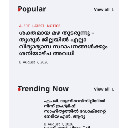
കോമേഴ്സ്
Popular
View all
എക്സ്പോയുമായി എസ്
എൻ ഹയർ സെക്കൻഡറി
വിദ്യാർത്ഥികൾ
ALERT
LATEST
NOTICE
AWA
August 6, 2026
ശക്തമായ മഴ തുടരുന്നു –
എം
സർഗ്ഗസാഹിതി-
ന്
തൃശൂർ ജില്ലയിൽ എല്ലാ
നി
കവിതാസംഗമം 2026 കവിതാ
വിദ്യാഭ്യാസ സ്ഥാപനങ്ങൾക്കും
സാ
ചർച്ച കാട്ടൂർ, ടി. കെ. ബാലൻ
ഹാളിൽ 16ന്
ശനിയാഴ്ച അവധി
ന
August 6, 2026
August 7, 2026
Au
ശക്തമായ മഴ തുടരുന്നു –
തൃശൂർ ജില്ലയിൽ എല്ലാ
വിദ്യാഭ്യാസ
സ്ഥാപനങ്ങൾക്കും
Trending Now
ശനിയാഴ്ച അവധി
View all
August 7, 2026
എം.ജി. യൂണിവേഴ്‌സിറ്റിയിൽ
നിന്ന് ഇംഗ്ളീഷ്
സാഹിത്യത്തിൽ ഡോക്ടറേറ്റ്
നേടിയ എൻ. ആര്യ
August 7, 2026