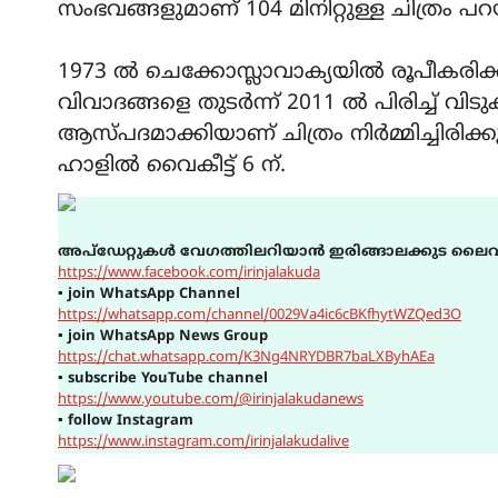
സംഭവങ്ങളുമാണ് 104 മിനിറ്റുള്ള ചിത്രം പറയ
1973 ൽ ചെക്കോസ്ലാവാക്യയിൽ രൂപീകരിക
വിവാദങ്ങളെ തുടർന്ന് 2011 ൽ പിരിച്ച്
ആസ്പദമാക്കിയാണ് ചിത്രം നിർമ്മിച്ചിരിക്കുന
ഹാളിൽ വൈകീട്ട് 6 ന്.
അപ്ഡേറ്റുകൾ വേഗത്തിലറിയാൻ ഇരിങ്ങാലക്കുട ലൈവ
https://www.facebook.com/irinjalakuda
▪
join WhatsApp Channel
https://whatsapp.com/channel/0029Va4ic6cBKfhytWZQed3O
▪
join WhatsApp News Group
https://chat.whatsapp.com/K3Ng4NRYDBR7baLXByhAEa
▪
subscribe YouTube channel
https://www.youtube.com/@irinjalakudanews
▪
follow Instagram
https://www.instagram.com/irinjalakudalive