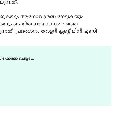
ുന്നത്.
്കുകയും ആഗോള ശ്രദ്ധ നേടുകയും
 വിടുകയും ചെയ്ത ഗായകസംഘത്തെ
്നത്. പ്രദർശനം റോട്ടറി ക്ലബ്ബ് മിനി എസി
് ഫോളോ ചെയ്യൂ …