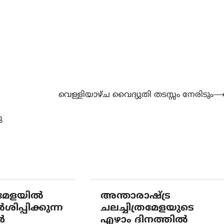
വെള്ളിയാഴ്ച വൈദ്യുതി തടസ്സം നേരിടും
ു
്രമേളയിൽ
അന്താരാഷ്ട്ര
ർശിപ്പിക്കുന്ന
ചലച്ചിത്രമേളയുടെ
ൾ
എഴാം ദിനത്തിൽ