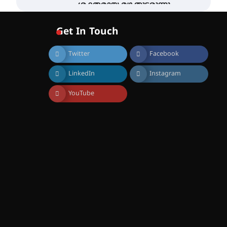
ശക്തമായ മഴ തുടരുന്നു –
തൃശൂർ ജില്ലയിൽ എല്ലാ
വിദ്യാഭ്യാസ
Get In Touch
സ്ഥാപനങ്ങൾക്കും
ശനിയാഴ്ച അവധി
Twitter
Facebook
August 7, 2026
എം.ജി. യൂണിവേഴ്‌സിറ്റിയിൽ
LinkedIn
Instagram
നിന്ന് ഇംഗ്ളീഷ്
സാഹിത്യത്തിൽ ഡോക്ടറേറ്റ്
നേടിയ എൻ. ആര്യ
YouTube
August 7, 2026
ട്യുണീഷ്യൻ ചിത്രം ” ദി
വോയിസ് ഓഫ് ഹിന്ദ് റജബ് ”
ഇരിങ്ങാലക്കുട ഫിലിം
സൊസൈറ്റി ആഗസ്റ്റ് 7
വെള്ളിയാഴ്ച സ്‌ക്രീൻ
ചെയ്യുന്നു
August 6, 2026
സെന്റ് ജോസഫ്സ് കോളജ്
കോമേഴ്‌സ്
അസോസിയേഷന്
തുടക്കമായി
August 6, 2026