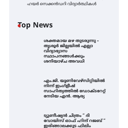
ഹയർ സെക്കൻഡറി വിദ്യാർത്ഥികൾ
Top News
ശക്തമായ മഴ തുടരുന്നു –
തൃശൂർ ജില്ലയിൽ എല്ലാ
വിദ്യാഭ്യാസ
സ്ഥാപനങ്ങൾക്കും
ശനിയാഴ്ച അവധി
എം.ജി. യൂണിവേഴ്‌സിറ്റിയിൽ
നിന്ന് ഇംഗ്ളീഷ്
സാഹിത്യത്തിൽ ഡോക്ടറേറ്റ്
നേടിയ എൻ. ആര്യ
ട്യുണീഷ്യൻ ചിത്രം ” ദി
വോയിസ് ഓഫ് ഹിന്ദ് റജബ് ”
ഇരിങ്ങാലക്കുട ഫിലിം