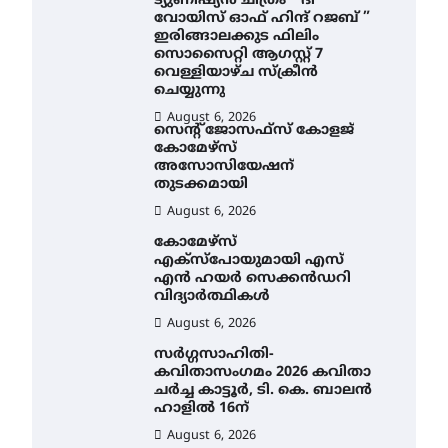
ട്യുണീഷ്യൻ ചിത്രം ” ദി
വോയിസ് ഓഫ് ഹിന്ദ് റജബ് ”
ഇരിങ്ങാലക്കുട ഫിലിം
സൊസൈറ്റി ആഗസ്റ്റ് 7
വെള്ളിയാഴ്ച സ്‌ക്രീൻ
ചെയ്യുന്നു
August 6, 2026
സെന്റ് ജോസഫ്സ് കോളജ്
കോമേഴ്‌സ്
അസോസിയേഷന്
തുടക്കമായി
August 6, 2026
കോമേഴ്സ്
എക്സ്പോയുമായി എസ്
എൻ ഹയർ സെക്കൻഡറി
വിദ്യാർത്ഥികൾ
August 6, 2026
സർഗ്ഗസാഹിതി-
കവിതാസംഗമം 2026 കവിതാ
ചർച്ച കാട്ടൂർ, ടി. കെ. ബാലൻ
ഹാളിൽ 16ന്
August 6, 2026