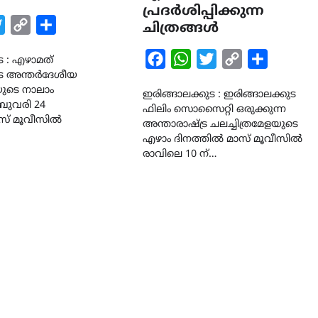
പ്രദർശിപ്പിക്കുന്ന
k
tsApp
Twitter
Copy
Share
ചിത്രങ്ങൾ
Link
Facebook
WhatsApp
Twitter
Copy
Share
ട : എഴാമത്
CAMPUS
LATEST
ുട അന്തർദേശീയ
Link
സെന്റ് ജോസഫ്സ് കോളജ്
യുടെ നാലാം
ഇരിങ്ങാലക്കുട : ഇരിങ്ങാലക്കുട
കോമേഴ്‌സ് അസോസിയേഷ
രുവരി 24
ഫിലിം സൊസൈറ്റി ഒരുക്കുന്ന
തുടക്കമായി
ാസ് മൂവീസിൽ
അന്താരാഷ്ട്ര ചലച്ചിത്രമേളയുടെ
August 6, 2026
എഴാം ദിനത്തിൽ മാസ് മൂവീസിൽ
രാവിലെ 10 ന്…