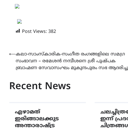
Post Views:
382
Post
⟵
കലാ-സാംസ്കാരിക-സംഗീത രംഗങ്ങളിലെ സമഗ്ര
സംഭാവന – രമേശൻ നമ്പീശനെ ശ്രീ പുഷ്പക
navigation
ബ്രാഹ്മണ സേവാസംഘം മുകുന്ദപുരം സഭ ആദരിച്ച
Recent News
എഴാമത്
ചലച്ചിത
ഇരിങ്ങാലക്കുട
ഇന്ന് പ്രദ
അന്താരാഷ്ട്ര
ചിത്രങ്ങ