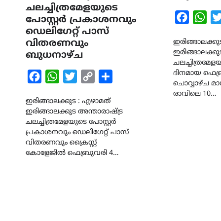
ചലച്ചിത്രമേളയുടെ
Faceboo
Wha
പോസ്റ്റർ പ്രകാശനവും
ഡെലിഗേറ്റ് പാസ്
വിതരണവും
ഇരിങ്ങാലക്കു
ഇരിങ്ങാലക്ക
ബുധനാഴ്ച
ചലച്ചിത്രമേള
ദിനമായ ഫെബ്
Facebook
WhatsApp
Twitter
Copy
Share
ചൊവ്വാഴ്ച മ
Link
രാവിലെ 10…
ഇരിങ്ങാലക്കുട : എഴാമത്
ഇരിങ്ങാലക്കുട അന്താരാഷ്ട്ര
ചലച്ചിത്രമേളയുടെ പോസ്റ്റർ
പ്രകാശനവും ഡെലിഗേറ്റ് പാസ്
വിതരണവും ക്രൈസ്റ്റ്
കോളേജിൽ ഫെബ്രുവരി 4…