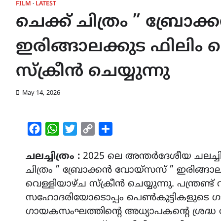
FILM
LATEST
ചെക്ക് ചിത്രം ” ബ്രോ
ഇരിങ്ങാലക്കുട ഫിലിം
സ്‌ക്രീൻ ചെയ്യുന്നു
May 14, 2026
Facebook
WhatsApp
Twitter
Copy
Share
Link
ചലച്ചിത്രം :
2025 ലെ അന്തർദേശീയ ചലച്ച
ചിത്രം ” ബ്രോക്കൻ വോയ്സസ് ” ഇരിങ്ങാ
വെള്ളിയാഴ്ച സ്‌ക്രീൻ ചെയ്യുന്നു. പന്ത്ര
സഹോദരിയോടൊപ്പം പെൺകുട്ടികളുടെ ഗ
ഗായകസംഘത്തിൻ്റെ അധ്യാപകൻ്റെ ശ്രദ്ധ നേ