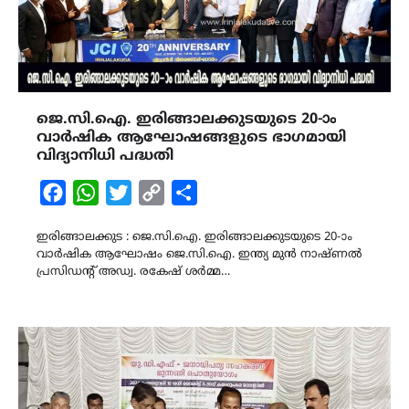
ജെ.സി.ഐ. ഇരിങ്ങാലക്കുടയുടെ 20-ാം
വാർഷിക ആഘോഷങ്ങളുടെ ഭാഗമായി
വിദ്യാനിധി പദ്ധതി
Facebook
WhatsApp
Twitter
Copy
Share
Link
ഇരിങ്ങാലക്കുട : ജെ.സി.ഐ. ഇരിങ്ങാലക്കുടയുടെ 20-ാം
വാർഷിക ആഘോഷം ജെ.സി.ഐ. ഇന്ത്യ മുൻ നാഷ്ണൽ
പ്രസിഡന്റ് അഡ്വ. രകേഷ് ശർമ്മ…