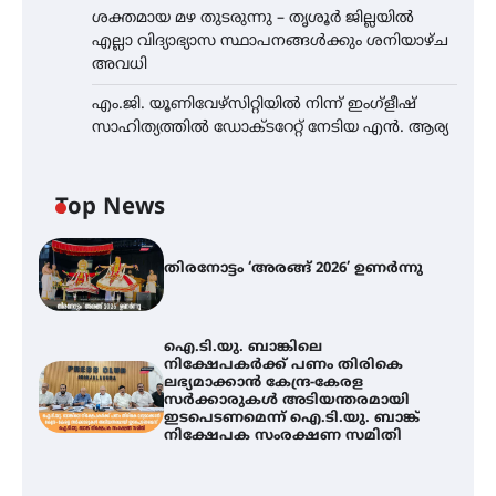
ശക്തമായ മഴ തുടരുന്നു – തൃശൂർ ജില്ലയിൽ
എല്ലാ വിദ്യാഭ്യാസ സ്ഥാപനങ്ങൾക്കും ശനിയാഴ്ച
അവധി
എം.ജി. യൂണിവേഴ്‌സിറ്റിയിൽ നിന്ന് ഇംഗ്ളീഷ്
സാഹിത്യത്തിൽ ഡോക്ടറേറ്റ് നേടിയ എൻ. ആര്യ
Top News
തിരനോട്ടം ‘അരങ്ങ് 2026’ ഉണർന്നു
ഐ.ടി.യു. ബാങ്കിലെ
നിക്ഷേപകർക്ക് പണം തിരികെ
ലഭ്യമാക്കാൻ കേന്ദ്ര-കേരള
സർക്കാരുകൾ അടിയന്തരമായി
ഇടപെടണമെന്ന് ഐ.ടി.യു. ബാങ്ക്
നിക്ഷേപക സംരക്ഷണ സമിതി