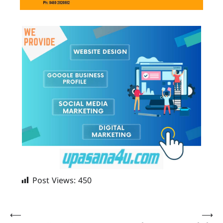
Post Views:
450
Post
⟵
⟶