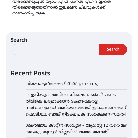
തിരഞ്ഞെടുപ്പിൽ യു.ഡി.എഫ് പാനൽ എതിരില്ലാതെ
തിരഞ്ഞെടുത്തതിനാൽ ഇലക്ഷൻ ചിലവുകൾക്ക്
സമാഹരിച്ച തുക…
Search
Search
Recent Posts
തിരനോട്ടം ‘അരങ്ങ് 2026’ ഉണർന്നു
ഐ.ടി.യു. ബാങ്കിലെ നിക്ഷേപകർക്ക് പണം
തിരികെ ലഭ്യമാക്കാൻ കേന്ദ്ര-കേരള
സർക്കാരുകൾ അടിയന്തരമായി ഇടപെടണമെന്ന്
ഐ.ടി.യു. ബാങ്ക് നിക്ഷേപക സംരക്ഷണ സമിതി
ശക്തമായ കാറ്റിന് സാധ്യത – ആഗസ്റ്റ് 12 വരെ മഴ
തുടരും, തൃശൂർ ജില്ലയിൽ മഞ്ഞ അലർട്ട്