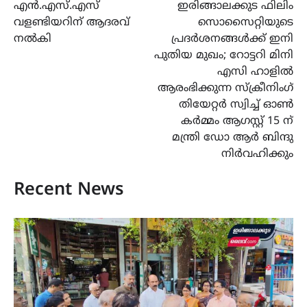
എൻ.എസ്.എസ്
ഇരിങ്ങാലക്കുട ഫിലിം
navigation
വളണ്ടിയറിന് ആദരവ്
സൊസൈറ്റിയുടെ
നൽകി
പ്രദർശനങ്ങൾക്ക് ഇനി
പുതിയ മുഖം; റോട്ടറി മിനി
എസി ഹാളിൽ
ആരംഭിക്കുന്ന സ്ക്രീനിംഗ്
തിയേറ്റർ സ്വിച്ച് ഓൺ
കർമ്മം ആഗസ്റ്റ് 15 ന്
മന്ത്രി ഡോ ആർ ബിന്ദു
നിർവഹിക്കും
Recent News