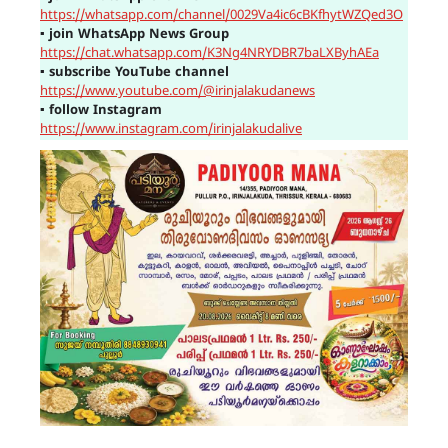
https://whatsapp.com/channel/0029Va4ic6cBKfhytWZQed3O
▪
join WhatsApp News Group
https://chat.whatsapp.com/K3Ng4NRYDBR7baLXByhAEa
▪
subscribe YouTube channel
https://www.youtube.com/@irinjalakudanews
▪
follow Instagram
https://www.instagram.com/irinjalakudalive