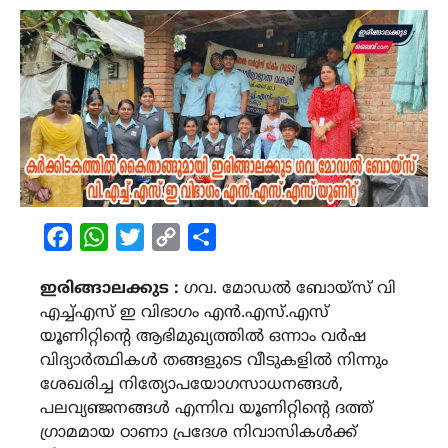
Facebook
WhatsApp
Twitter
Copy
Share
Link
ഇരിങ്ങാലക്കുട :
ഗവ. മോഡൽ ബോയ്സ് വി
എച്ച്എസ് ഇ വിഭാഗം എൻ.എസ്.എസ്
യൂണിറ്റിന്റെ ആഭിമുഖ്യത്തിൽ ഒന്നാം വർഷ
വിദ്യാർത്ഥികൾ തങ്ങളുടെ വീടുകളിൽ നിന്നും
ശേഖരിച്ച നിത്യോപയോഗസാധനങ്ങൾ,
പലവ്യഞ്ജനങ്ങൾ എന്നിവ യൂണിറ്റിൻ്റെ ദത്ത്
ഗ്രാമമായ ഠാണാ പ്രദേശ നിവാസികൾക്ക്