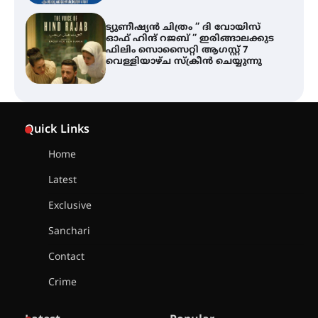
തിരനോട്ടം ‘അരങ്ങ് 2026’ ഉണർന്നു
ഐ.ടി.യു. ബാങ്കിലെ
നിക്ഷേപകർക്ക് പണം തിരികെ
ലഭ്യമാക്കാൻ കേന്ദ്ര-കേരള
Quick Links
സർക്കാരുകൾ അടിയന്തരമായി
ഇടപെടണമെന്ന് ഐ.ടി.യു. ബാങ്ക്
നിക്ഷേപക സംരക്ഷണ സമിതി
Home
Latest
ശക്തമായ കാറ്റിന് സാധ്യത –
ആഗസ്റ്റ് 12 വരെ മഴ തുടരും,
Exclusive
തൃശൂർ ജില്ലയിൽ മഞ്ഞ അലർട്ട്
Sanchari
Contact
ശക്തമായ മഴ തുടരുന്നു – തൃശൂർ
ജില്ലയിൽ എല്ലാ വിദ്യാഭ്യാസ
Crime
സ്ഥാപനങ്ങൾക്കും ശനിയാഴ്ച
അവധി