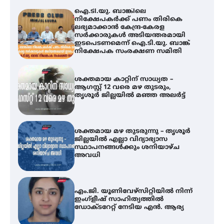
ശക്തമായ കാറ്റിന് സാധ്യത –
ആഗസ്റ്റ് 12 വരെ മഴ തുടരും,
തൃശൂർ ജില്ലയിൽ മഞ്ഞ അലർട്ട്
ശക്തമായ മഴ തുടരുന്നു – തൃശൂർ
ജില്ലയിൽ എല്ലാ വിദ്യാഭ്യാസ
സ്ഥാപനങ്ങൾക്കും ശനിയാഴ്ച
അവധി
എം.ജി. യൂണിവേഴ്‌സിറ്റിയിൽ നിന്ന്
ഇംഗ്ളീഷ് സാഹിത്യത്തിൽ
ഡോക്ടറേറ്റ് നേടിയ എൻ. ആര്യ
ട്യുണീഷ്യൻ ചിത്രം ” ദി വോയിസ്
ഓഫ് ഹിന്ദ് റജബ് ” ഇരിങ്ങാലക്കുട
ഫിലിം സൊസൈറ്റി ആഗസ്റ്റ് 7
വെള്ളിയാഴ്ച സ്‌ക്രീൻ ചെയ്യുന്നു