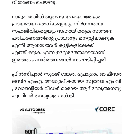
വിതരണം ചെയ്തു.
സമൂഹത്തിൽ ഒറ്റപെട്ടു പോയവരേയും
പ്രായമായ രോഗികളെയും നിർധനരായ
സഹജീവികളെയും സഹായിക്കുക,സാന്ത്വന
പരിചരണത്തിൻ്റെ പ്രാധാന്യം മനസ്സിലാക്കുക
എന്നീ ആശയങ്ങൾ കുട്ടികളിലേക്ക്
എത്തിക്കുക എന്ന ഉദ്ദേശത്തോടെയാണ്
ഇത്തരം പ്രവർത്തനങ്ങൾ സംഘടിപ്പിച്ചത്.
പ്രിൻസിപ്പാൾ സൂരജ് ശങ്കർ, പ്രോഗ്രാം ഓഫീസർ
ലസീദ എംഎ, അദ്ധ്യാപികയായ സുരേഖ എം വി
, വോളൻ്റിയർ ലീഡർ മാരായ ആദിദേവ്,അനന്യ
എന്നിവർ നേതൃത്വം നൽകി.