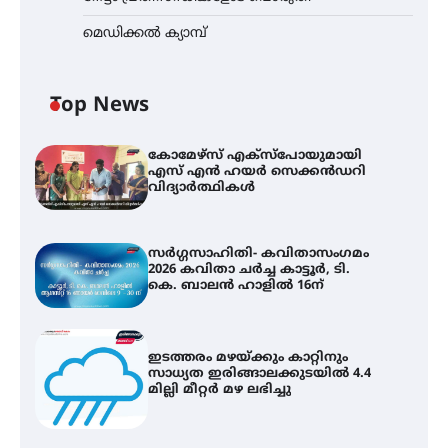
മെഡിക്കൽ ക്യാമ്പ്
Top News
കോമേഴ്സ് എക്സ്പോയുമായി
എസ് എൻ ഹയർ സെക്കൻഡറി
വിദ്യാർത്ഥികൾ
സർഗ്ഗസാഹിതി- കവിതാസംഗമം
2026 കവിതാ ചർച്ച കാട്ടൂർ, ടി.
കെ. ബാലൻ ഹാളിൽ 16ന്
ഇടത്തരം മഴയ്ക്കും കാറ്റിനും
സാധ്യത ഇരിങ്ങാലക്കുടയിൽ 4.4
മില്ലി മീറ്റർ മഴ ലഭിച്ചു