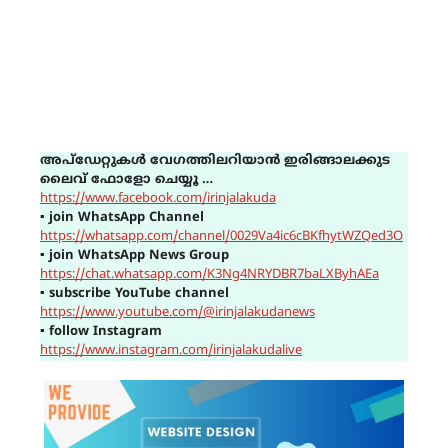
അപ്ഡേറ്റുകൾ വേഗത്തിലറിയാൻ ഇരിങ്ങാലക്കുട
ലൈവ് ഫോളോ ചെയ്യൂ …
https://www.facebook.com/irinjalakuda
▪
join WhatsApp Channel
https://whatsapp.com/channel/0029Va4ic6cBKfhytWZQed3O
▪
join WhatsApp News Group
https://chat.whatsapp.com/K3Ng4NRYDBR7baLXByhAEa
▪
subscribe YouTube channel
https://www.youtube.com/@irinjalakudanews
▪
follow Instagram
https://www.instagram.com/irinjalakudalive