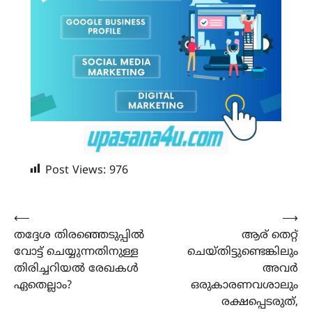
Post Views:
976
Post
⟵
⟶
തദ്ദേശ തിരഞ്ഞെടുപ്പിൽ
ആര് തെറ്റ്
navigation
വോട്ട് ചെയ്യുന്നതിനുള്ള
ചെയ്തിട്ടുണ്ടെങ്കിലും
തിരിച്ചറിയൽ രേഖകൾ
അവര്‍
ഏതെല്ലാം?
ഒരുകാരണവശാലും
രക്ഷപ്പെടരുത്,