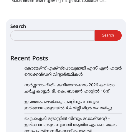
ഭീകര അവസ്ഥത സൃഷ്ടിച്ച് വിധ്വംസക ശക്തിയായി…
Search
Search
Recent Posts
കോമേഴ്സ് എക്സ്പോയുമായി എസ് എൻ ഹയർ
സെക്കൻഡറി വിദ്യാർത്ഥികൾ
സർഗ്ഗസാഹിതി- കവിതാസംഗമം 2026 കവിതാ
ചർച്ച കാട്ടൂർ, ടി. കെ. ബാലൻ ഹാളിൽ 16ന്
ഇടത്തരം മഴയ്ക്കും കാറ്റിനും സാധ്യത
ഇരിങ്ങാലക്കുടയിൽ 4.4 മില്ലി മീറ്റർ മഴ ലഭിച്ചു
ഐ.ഐ.ടി മദ്രാസ്സിൽ നിന്നും ഡോക്ടറേറ്റ് –
ഇരിങ്ങാലക്കുട സ്വദേശി ആതിര എം കെ യുടെ
നേട്ടം പ്രതിസന്ധികളോട് പൊരുതി