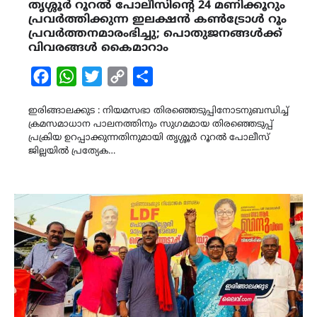
തൃശ്ശൂർ റൂറൽ പോലീസിന്റെ 24 മണിക്കൂറും
പ്രവർത്തിക്കുന്ന ഇലക്ഷൻ കൺട്രോൾ റൂം
പ്രവർത്തനമാരംഭിച്ചു; പൊതുജനങ്ങൾക്ക്
വിവരങ്ങൾ കൈമാറാം
Facebook
WhatsApp
Twitter
Copy
Share
Link
ഇരിങ്ങാലക്കുട : നിയമസഭാ തിരഞ്ഞെടുപ്പിനോടനുബന്ധിച്ച്
ക്രമസമാധാന പാലനത്തിനും സുഗമമായ തിരഞ്ഞെടുപ്പ്
പ്രക്രിയ ഉറപ്പാക്കുന്നതിനുമായി തൃശ്ശൂർ റൂറൽ പോലീസ്
ജില്ലയിൽ പ്രത്യേക…