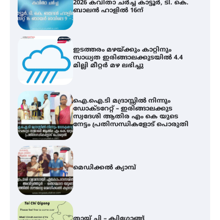
ഇടത്തരം മഴയ്ക്കും കാറ്റിനും
സാധ്യത ഇരിങ്ങാലക്കുടയിൽ 4.4
മില്ലി മീറ്റർ മഴ ലഭിച്ചു
ഐ.ഐ.ടി മദ്രാസ്സിൽ നിന്നും
ഡോക്ടറേറ്റ് – ഇരിങ്ങാലക്കുട
സ്വദേശി ആതിര എം കെ യുടെ
നേട്ടം പ്രതിസന്ധികളോട് പൊരുതി
മെഡിക്കൽ ക്യാമ്പ്
തായ് ചി – ക്വിഗോങ്ങ്
പരിചയപ്പെടാം