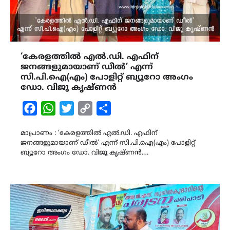
‘കേരളത്തിൽ എൽ.ഡി. എഫിന്
ജനങ്ങളുമായാണ് ഡീൽ’ എന്ന്
സി.പി.ഐ(എം) പോളിറ്റ് ബ്യൂറോ അംഗം
ഡോ. വിജൂ കൃഷ്ണൻ
Facebook
WhatsApp
Twitter
Copy
Share
Link
മാപ്രാണം : ‘കേരളത്തിൽ എൽ.ഡി. എഫിന്
ജനങ്ങളുമായാണ് ഡീൽ’ എന്ന് സി.പി.ഐ(എം) പോളിറ്റ്
ബ്യൂറോ അംഗം ഡോ. വിജൂ കൃഷ്ണൻ.…