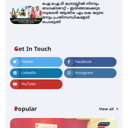
ഐ.ഐ.ടി മദ്രാസ്സിൽ നിന്നും
ഡോക്ടറേറ്റ് – ഇരിങ്ങാലക്കുട
സ്വദേശി ആതിര എം കെ യുടെ
നേട്ടം പ്രതിസന്ധികളോട്
പൊരുതി
സർഗ്ഗസാഹിതി- കവിതാസംഗമം
2026 കവിതാ ചർച്ച കാട്ടൂർ, ടി. കെ.
ബാലൻ ഹാളിൽ 16ന്
Get In Touch
Twitter
Facebook
ഇടത്തരം മഴയ്ക്കും കാറ്റിനും
സാധ്യത ഇരിങ്ങാലക്കുടയിൽ 4.4
LinkedIn
Instagram
മില്ലി മീറ്റർ മഴ ലഭിച്ചു
YouTube
ഐ.ഐ.ടി മദ്രാസ്സിൽ നിന്നും
ഡോക്ടറേറ്റ് – ഇരിങ്ങാലക്കുട
സ്വദേശി ആതിര എം കെ യുടെ
Popular
View all
നേട്ടം പ്രതിസന്ധികളോട് പൊരുതി