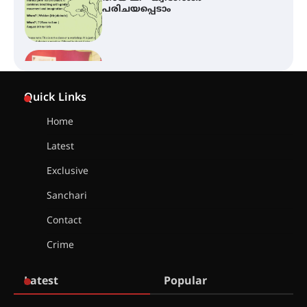
കോമേഴ്സ് എക്സ്പോയുമായി
എസ് എൻ ഹയർ സെക്കൻഡറി
വിദ്യാർത്ഥികൾ
സർഗ്ഗസാഹിതി- കവിതാസംഗമം
2026 കവിതാ ചർച്ച കാട്ടൂർ, ടി. കെ.
Quick Links
ബാലൻ ഹാളിൽ 16ന്
Home
Latest
ഇടത്തരം മഴയ്ക്കും കാറ്റിനും
സാധ്യത ഇരിങ്ങാലക്കുടയിൽ 4.4
Exclusive
മില്ലി മീറ്റർ മഴ ലഭിച്ചു
Sanchari
Contact
ഐ.ഐ.ടി മദ്രാസ്സിൽ നിന്നും
ഡോക്ടറേറ്റ് – ഇരിങ്ങാലക്കുട
Crime
സ്വദേശി ആതിര എം കെ യുടെ
നേട്ടം പ്രതിസന്ധികളോട് പൊരുതി
Latest
Popular