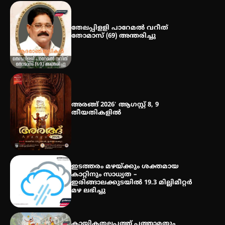
മെഡിക്കൽ ക്യാമ്പ്
തേലപ്പിളളി പാറേമൽ വറീത്
തോമാസ് (69) അന്തരിച്ചു
തായ് ചി – ക്വിഗോങ്ങ്
പരിചയപ്പെടാം
അരങ്ങ് 2026′ ആഗസ്റ്റ് 8, 9
തീയതികളിൽ
ഇടത്തരം മഴയ്ക്കും ശക്തമായ
കാറ്റിനും സാധ്യത –
ഇരിങ്ങാലക്കുടയിൽ 19.3 മില്ലിമീറ്റർ
മഴ ലഭിച്ചു
കായികതലപ്പത്ത് പത്താമതും