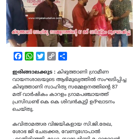
Facebook
WhatsApp
Twitter
Copy
Share
Link
ഇരിങ്ങാലക്കുട :
കിഴുത്താണി ഗ്രാമീണ
വായനശാലയുടെ ആഭിമുഖ്യത്തിൽ സംഘടിപ്പിച്ച
കിഴുത്താണി സാഹിത്യ സമ്മേളനത്തിന്റെ 87
മത് വാർഷികം കാറളം ഗ്രാമപഞ്ചായത്ത്
പ്രസിഡണ്ട് കെ കെ ശിവൻകുട്ടി ഉദ്ഘാടനം
ചെയ്തു.
കവിതാമത്സര വിജയികളായ സി.ജി.രേഖ,
ശോഭ ജി ചേലക്കര, വേണുഗോപാൽ