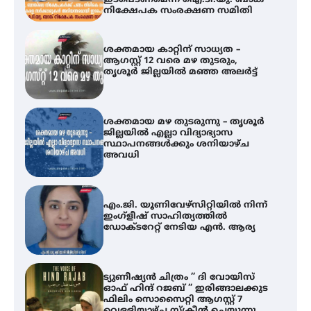
ശക്തമായ മഴ തുടരുന്നു – തൃശൂർ
ജില്ലയിൽ എല്ലാ വിദ്യാഭ്യാസ
സ്ഥാപനങ്ങൾക്കും ശനിയാഴ്ച
അവധി
എം.ജി. യൂണിവേഴ്‌സിറ്റിയിൽ നിന്ന്
ഇംഗ്ളീഷ് സാഹിത്യത്തിൽ
ഡോക്ടറേറ്റ് നേടിയ എൻ. ആര്യ
ട്യുണീഷ്യൻ ചിത്രം ” ദി വോയിസ്
ഓഫ് ഹിന്ദ് റജബ് ” ഇരിങ്ങാലക്കുട
ഫിലിം സൊസൈറ്റി ആഗസ്റ്റ് 7
വെള്ളിയാഴ്ച സ്‌ക്രീൻ ചെയ്യുന്നു
തിരനോട്ടം ‘അരങ്ങ് 2026’ ഉണർന്നു