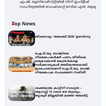
എം.ജി. യൂണിവേഴ്‌സിറ്റിയിൽ നിന്ന് ഇംഗ്ളീഷ്
സാഹിത്യത്തിൽ ഡോക്ടറേറ്റ് നേടിയ എൻ. ആര്യ
Top News
തിരനോട്ടം ‘അരങ്ങ് 2026’ ഉണർന്നു
ഐ.ടി.യു. ബാങ്കിലെ
നിക്ഷേപകർക്ക് പണം തിരികെ
ലഭ്യമാക്കാൻ കേന്ദ്ര-കേരള
സർക്കാരുകൾ അടിയന്തരമായി
ഇടപെടണമെന്ന് ഐ.ടി.യു. ബാങ്ക്
നിക്ഷേപക സംരക്ഷണ സമിതി
ശക്തമായ കാറ്റിന് സാധ്യത –
ആഗസ്റ്റ് 12 വരെ മഴ തുടരും,
തൃശൂർ ജില്ലയിൽ മഞ്ഞ അലർട്ട്