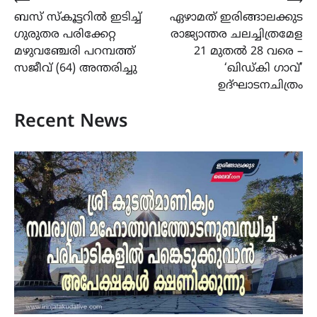
Post
⟵
⟶
ബസ് സ്കൂട്ടറിൽ ഇടിച്ച്
ഏഴാമത് ഇരിങ്ങാലക്കുട
navigation
ഗുരുതര പരിക്കേറ്റ
രാജ്യാന്തര ചലച്ചിത്രമേള
മഴുവഞ്ചേരി പറമ്പത്ത്
21 മുതൽ 28 വരെ –
സജീവ് (64) അന്തരിച്ചു
‘ഖിഡ്കി ഗാവ്’
ഉദ്ഘാടനചിത്രം
Recent News