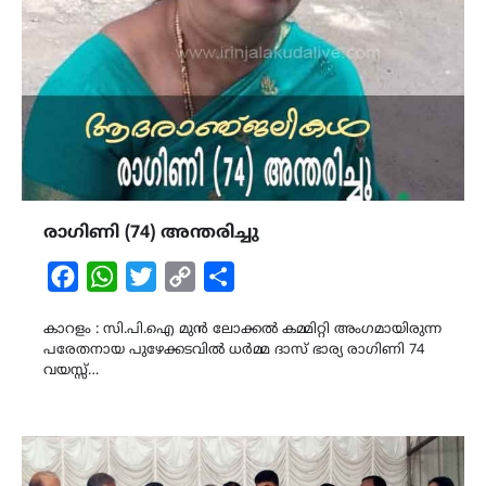
രാഗിണി (74) അന്തരിച്ചു
Facebook
WhatsApp
Twitter
Copy
Share
Link
കാറളം : സി.പി.ഐ മുൻ ലോക്കൽ കമ്മിറ്റി അംഗമായിരുന്ന
പരേതനായ പുഴേക്കടവിൽ ധർമ്മ ദാസ് ഭാര്യ രാഗിണി 74
വയസ്സ്…