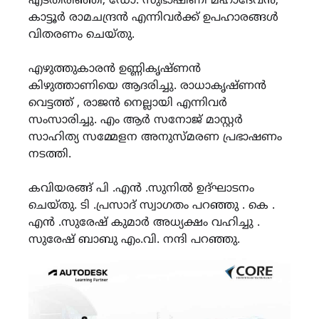
എടതിരിഞ്ഞി, ഡോ. സുഭാഷിണി മഹാദേവൻ,
കാട്ടൂർ രാമചന്ദ്രൻ എന്നിവർക്ക് ഉപഹാരങ്ങൾ
വിതരണം ചെയ്തു.
എഴുത്തുകാരൻ ഉണ്ണികൃഷ്ണൻ
കിഴുത്താണിയെ ആദരിച്ചു. രാധാകൃഷ്ണൻ
വെട്ടത്ത് , രാജൻ നെല്ലായി എന്നിവർ
സംസാരിച്ചു. എം ആർ സനോജ് മാസ്റ്റർ
സാഹിത്യ സമ്മേളന അനുസ്മരണ പ്രഭാഷണം
നടത്തി.
കവിയരങ്ങ് പി .എൻ .സുനിൽ ഉദ്ഘാടനം
ചെയ്തു. ടി .പ്രസാദ് സ്വാഗതം പറഞ്ഞു . കെ .
എൻ .സുരേഷ് കുമാർ അധ്യക്ഷം വഹിച്ചു .
സുരേഷ് ബാബു എം.വി. നന്ദി പറഞ്ഞു.