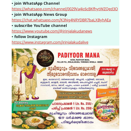
▪
join WhatsApp Channel
https://whatsapp.com/channel/0029Va4ic6cBKfhytWZQed3O
▪
join WhatsApp News Group
https://chat.whatsapp.com/K3Ng4NRYDBR7baLXByhAEa
▪
subscribe YouTube channel
https://www.youtube.com/@irinjalakudanews
▪
follow Instagram
https://www.instagram.com/irinjalakudalive