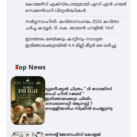
കോമേഴ്സ് എക്സ്പോയുമായി എസ് എൻ ഹയർ
സെക്കൻഡറി വിദ്യാർത്ഥികൾ
സർഗ്ഗസാഹിതി- കവിതാസംഗമം 2026 കവിതാ
ചർച്ച കാട്ടൂർ, ടി. കെ. ബാലൻ ഹാളിൽ 16ന്
ഇടത്തരം മഴയ്ക്കും കാറ്റിനും സാധ്യത
ഇരിങ്ങാലക്കുടയിൽ 4.4 മില്ലി മീറ്റർ മഴ ലഭിച്ചു
Top News
ട്യുണീഷ്യൻ ചിത്രം ” ദി വോയിസ്
ഓഫ് ഹിന്ദ് റജബ് ”
ഇരിങ്ങാലക്കുട ഫിലിം
സൊസൈറ്റി ആഗസ്റ്റ് 7
വെള്ളിയാഴ്ച സ്‌ക്രീൻ ചെയ്യുന്നു
സെന്റ് ജോസഫ്സ് കോളജ്