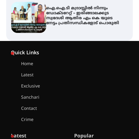
ട്യുണീഷ്യൻ ചിത്രം ” ദി വോയിസ്
ഓഫ് ഹിന്ദ് റജബ് ” ഇരിങ്ങാലക്കുട
ഫിലിം സൊസൈറ്റി ആഗസ്റ്റ് 7
വെള്ളിയാഴ്ച സ്‌ക്രീൻ ചെയ്യുന്നു
സെന്റ് ജോസഫ്സ് കോളജ്
കോമേഴ്‌സ് അസോസിയേഷന്
Quick Links
തുടക്കമായി
Home
Latest
കോമേഴ്സ് എക്സ്പോയുമായി
എസ് എൻ ഹയർ സെക്കൻഡറി
Exclusive
വിദ്യാർത്ഥികൾ
Sanchari
Contact
സർഗ്ഗസാഹിതി- കവിതാസംഗമം
Crime
2026 കവിതാ ചർച്ച കാട്ടൂർ, ടി. കെ.
ബാലൻ ഹാളിൽ 16ന്
Latest
Popular