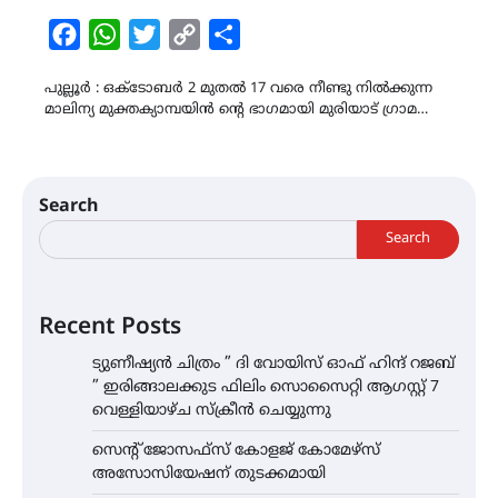
Facebook
WhatsApp
Twitter
Copy
Share
Link
പുല്ലൂർ : ഒക്ടോബർ 2 മുതൽ 17 വരെ നീണ്ടു നിൽക്കുന്ന
മാലിന്യ മുക്തക്യാമ്പയിൻ ന്റെ ഭാഗമായി മുരിയാട് ഗ്രാമ…
Search
Search
Recent Posts
ട്യുണീഷ്യൻ ചിത്രം ” ദി വോയിസ് ഓഫ് ഹിന്ദ് റജബ്
” ഇരിങ്ങാലക്കുട ഫിലിം സൊസൈറ്റി ആഗസ്റ്റ് 7
വെള്ളിയാഴ്ച സ്‌ക്രീൻ ചെയ്യുന്നു
സെന്റ് ജോസഫ്സ് കോളജ് കോമേഴ്‌സ്
അസോസിയേഷന് തുടക്കമായി