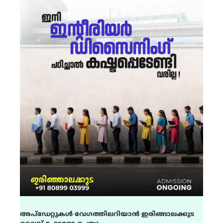
അപ്ഡേറ്റുകൾ വേഗത്തിലറിയാൻ ഇരിങ്ങാലക്കുട