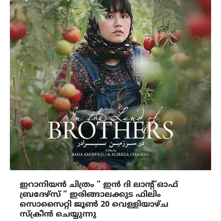
ഇറാനിയൻ ചിത്രം ” ഇൻ ദി ലാൻ്റ് ഓഫ്
ബ്രദേഴ്സ് ” ഇരിങ്ങാലക്കുട ഫിലിം
സൊസൈറ്റി ജൂൺ 20 വെള്ളിയാഴ്ച
സ്ക്രീൻ ചെയ്യുന്നു