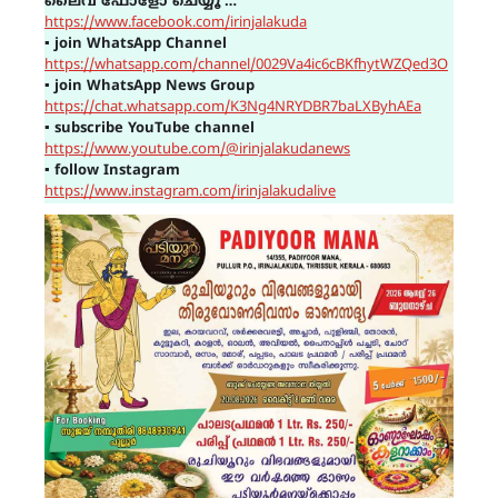
ലൈവ് ഫോളോ ചെയ്യൂ …
https://www.facebook.com/irinjalakuda
▪
join WhatsApp Channel
https://whatsapp.com/channel/0029Va4ic6cBKfhytWZQed3O
▪
join WhatsApp News Group
https://chat.whatsapp.com/K3Ng4NRYDBR7baLXByhAEa
▪
subscribe YouTube channel
https://www.youtube.com/@irinjalakudanews
▪
follow Instagram
https://www.instagram.com/irinjalakudalive