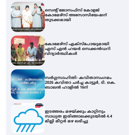
കോമേഴ്സ് എക്സ്പോയുമായി
എസ് എൻ ഹയർ സെക്കൻഡറി
വിദ്യാർത്ഥികൾ
സർഗ്ഗസാഹിതി- കവിതാസംഗമം
2026 കവിതാ ചർച്ച കാട്ടൂർ, ടി. കെ.
ബാലൻ ഹാളിൽ 16ന്
ഇടത്തരം മഴയ്ക്കും കാറ്റിനും
സാധ്യത ഇരിങ്ങാലക്കുടയിൽ 4.4
മില്ലി മീറ്റർ മഴ ലഭിച്ചു
ഐ.ഐ.ടി മദ്രാസ്സിൽ നിന്നും
ഡോക്ടറേറ്റ് – ഇരിങ്ങാലക്കുട
സ്വദേശി ആതിര എം കെ യുടെ
നേട്ടം പ്രതിസന്ധികളോട് പൊരുതി