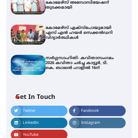
കോമേഴ്‌സ് അസോസിയേഷന്
തുടക്കമായി
കോമേഴ്സ് എക്സ്പോയുമായി
എസ് എൻ ഹയർ സെക്കൻഡറി
വിദ്യാർത്ഥികൾ
സർഗ്ഗസാഹിതി- കവിതാസംഗമം
2026 കവിതാ ചർച്ച കാട്ടൂർ, ടി.
കെ. ബാലൻ ഹാളിൽ 16ന്
Get In Touch
Twitter
Facebook
LinkedIn
Instagram
YouTube