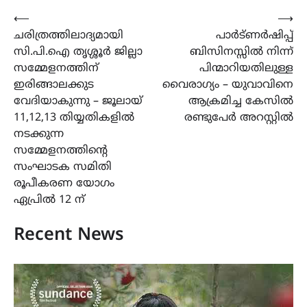
Post
⟵
⟶
ചരിത്രത്തിലാദ്യമായി
പാർട്ണർഷിപ്പ്
navigation
സി.പി.ഐ തൃശ്ശൂർ ജില്ലാ
ബിസിനസ്സിൽ നിന്ന്
സമ്മേളനത്തിന്
പിന്മാറിയതിലുള്ള
ഇരിങ്ങാലക്കുട
വൈരാഗ്യം – യുവാവിനെ
വേദിയാകുന്നു – ജൂലായ്
ആക്രമിച്ച കേസിൽ
11,12,13 തിയ്യതികളിൽ
രണ്ടുപേർ അറസ്റ്റിൽ
നടക്കുന്ന
സമ്മേളനത്തിൻ്റെ
സംഘാടക സമിതി
രൂപീകരണ യോഗം
ഏപ്രിൽ 12 ന്
Recent News