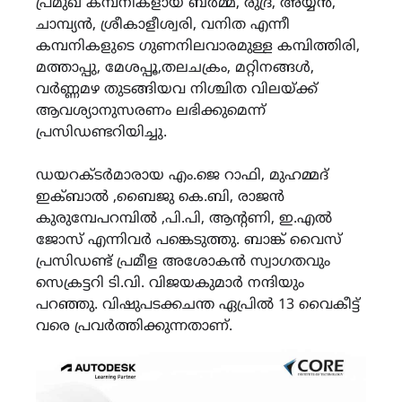
പ്രമുഖ കമ്പനികളായ ബര്‍മ്മ, രുദ്ര, അയ്യന്‍,
ചാമ്പ്യന്‍, ശ്രീകാളീശ്വരി, വനിത എന്നീ
കമ്പനികളുടെ ഗുണനിലവാരമുള്ള കമ്പിത്തിരി,
മത്താപ്പു, മേശപ്പൂ,തലചക്രം, മറ്റിനങ്ങള്‍,
വര്‍ണ്ണമഴ തുടങ്ങിയവ നിശ്ചിത വിലയ്ക്ക്
ആവശ്യാനുസരണം ലഭിക്കുമെന്ന്
പ്രസിഡണ്ടറിയിച്ചു.
ഡയറക്ടര്‍മാരായ എം.ജെ റാഫി, മുഹമ്മദ്
ഇക്ബാൽ ,ബൈജു കെ.ബി, രാജന്‍
കുരുമ്പേപറമ്പിൽ ,പി.പി, ആന്‍റണി, ഇ.എൽ
ജോസ് എന്നിവര്‍ പങ്കെടുത്തു. ബാങ്ക് വൈസ്
പ്രസിഡണ്ട് പ്രമീള അശോകന്‍ സ്വാഗതവും
സെക്രട്ടറി ടി.വി. വിജയകുമാര്‍ നന്ദിയും
പറഞ്ഞു. വിഷുപടക്കചന്ത ഏപ്രിൽ 13 വൈകീട്ട്
വരെ പ്രവര്‍ത്തിക്കുന്നതാണ്.