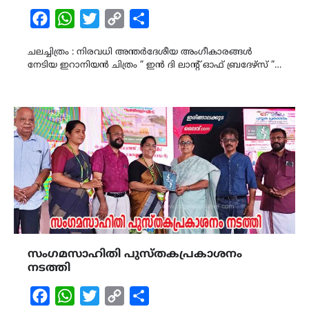
Facebook
WhatsApp
Twitter
Copy
Share
Link
ചലച്ചിത്രം : നിരവധി അന്തർദേശീയ അംഗീകാരങ്ങൾ
നേടിയ ഇറാനിയൻ ചിത്രം ” ഇൻ ദി ലാൻ്റ് ഓഫ് ബ്രദേഴ്സ് ”…
സംഗമസാഹിതി പുസ്തകപ്രകാശനം
നടത്തി
Facebook
WhatsApp
Twitter
Copy
Share