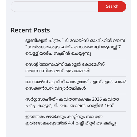
Search
Recent Posts
ട്യുണീഷ്യൻ ചിത്രം ” ദി വോയിസ് ഓഫ് ഹിന്ദ് റജബ്
” ഇരിങ്ങാലക്കുട ഫിലിം സൊസൈറ്റി ആഗസ്റ്റ് 7
വെള്ളിയാഴ്ച സ്‌ക്രീൻ ചെയ്യുന്നു
സെന്റ് ജോസഫ്സ് കോളജ് കോമേഴ്‌സ്
അസോസിയേഷന് തുടക്കമായി
കോമേഴ്സ് എക്സ്പോയുമായി എസ് എൻ ഹയർ
സെക്കൻഡറി വിദ്യാർത്ഥികൾ
സർഗ്ഗസാഹിതി- കവിതാസംഗമം 2026 കവിതാ
ചർച്ച കാട്ടൂർ, ടി. കെ. ബാലൻ ഹാളിൽ 16ന്
ഇടത്തരം മഴയ്ക്കും കാറ്റിനും സാധ്യത
ഇരിങ്ങാലക്കുടയിൽ 4.4 മില്ലി മീറ്റർ മഴ ലഭിച്ചു