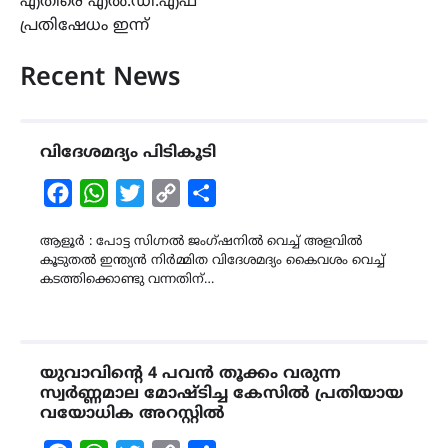
എതിരെ എൽ.ഡി.എഫ്
പ്രതിഷേധം ഇന്ന്
Recent News
വിദേശമദ്യം പിടികൂടി
Facebook
WhatsApp
Twitter
Copy
Share
Link
ആളൂർ : പോട്ട സിഗ്നൽ ജംഗ്ഷനിൽ വെച്ച് അളവിൽ
കൂടുതൽ ഇന്ത്യൻ നിർമ്മിത വിദേശമദ്യം കൈവശം വെച്ച്
കടത്തിക്കൊണ്ടു വന്നതിന്…
യുവാവിന്റെ 4 പവൻ തൂക്കം വരുന്ന
സ്വർണ്ണമാല മോഷ്ടിച്ച കേസിൽ പ്രതിയായ
വയോധിക അറസ്റ്റിൽ