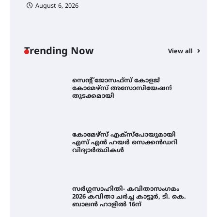
August 6, 2026
സെന്റ് ജോസഫ്സ് കോളജ്
കോമേഴ്‌സ് അസോസിയേഷന്
തുടക്കമായി
Trending Now
View all
കോമേഴ്സ് എക്സ്പോയുമായി
എസ് എൻ ഹയർ സെക്കൻഡറി
വിദ്യാർത്ഥികൾ
സർഗ്ഗസാഹിതി- കവിതാസംഗമം
2026 കവിതാ ചർച്ച കാട്ടൂർ, ടി. കെ.
ബാലൻ ഹാളിൽ 16ന്
ഇടത്തരം മഴയ്ക്കും കാറ്റിനും
സാധ്യത ഇരിങ്ങാലക്കുടയിൽ 4.4
മില്ലി മീറ്റർ മഴ ലഭിച്ചു