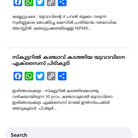
Facebook
WhatsApp
Twitter
Copy
Share
Link
കല്ലേറ്റുംകര : യുവാവിന്റെ 4 പവൻ തൂക്കം വരുന്ന
സ്വർണ്ണമാല മോഷ്ടിച്ച കേസിൽ പ്രതിയായ വയോധിക
അറസ്റ്റിൽ. കലേറ്റുംക്കരയിലുള്ള NIPMR…
സ്കൂട്ടറിൽ കഞ്ചാവ് കടത്തിയ യുവാവിനെ
എക്സൈസ് പിടികൂടി
Facebook
WhatsApp
Twitter
Copy
Share
Link
ഇരിങ്ങാലക്കുട : സ്കൂട്ടറിൽ കടത്തിക്കൊണ്ടു
വരികയായിരുന്ന 50 ഗ്രാം. കഞ്ചാവുമായി യുവാവിനെ
ഇരിങ്ങാലക്കുട എക്സൈസ് റേഞ്ച് ഇൻസ്പെക്ടർ
അനുകുമാർ. പി.ആർ…
Search