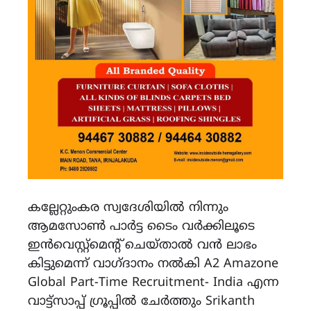
കല്ലേറ്റുംകര സ്വദേശിയിൽ നിന്നും
ആമസോൺ പാർട്ട ടൈം വർക്കിലൂടെ
ഇൻവെസ്റ്റ്മെന്റ് ചെയ്താൽ വൻ ലാഭം
കിട്ടുമെന്ന് വാഗ്ദാനം നൽകി A2 Amazone
Global Part-Time Recruitment- India എന്ന
വാട്ട്സാപ്പ് ഗ്രൂപ്പിൽ ചേർത്തും Srikanth