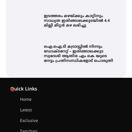
ഐ.ഐ.ടി മദ്രാസ്സിൽ നിന്നും
ഡോക്ടറേറ്റ് – ഇരിങ്ങാലക്കുട
സ്വദേശി ആതിര എം കെ യുടെ
നേട്ടം പ്രതിസന്ധികളോട് പൊരുതി
ട്യുണീഷ്യൻ ചിത്രം ” ദി വോയിസ്
ഓഫ് ഹിന്ദ് റജബ് ” ഇരിങ്ങാലക്കുട
ഫിലിം സൊസൈറ്റി ആഗസ്റ്റ് 7
വെള്ളിയാഴ്ച സ്‌ക്രീൻ ചെയ്യുന്നു
സെന്റ് ജോസഫ്സ് കോളജ്
Quick Links
കോമേഴ്‌സ് അസോസിയേഷന്
തുടക്കമായി
Home
Latest
കോമേഴ്സ് എക്സ്പോയുമായി
Exclusive
എസ് എൻ ഹയർ സെക്കൻഡറി
വിദ്യാർത്ഥികൾ
Sanchari