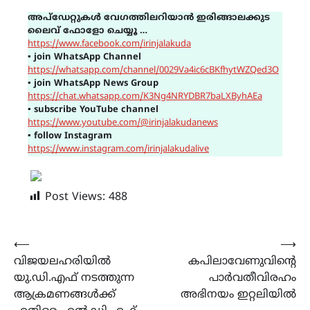
അപ്ഡേറ്റുകൾ വേഗത്തിലറിയാൻ ഇരിങ്ങാലക്കുട
ലൈവ് ഫോളോ ചെയ്യൂ …
https://www.facebook.com/irinjalakuda
▪
join WhatsApp Channel
https://whatsapp.com/channel/0029Va4ic6cBKfhytWZQed3O
▪
join WhatsApp News Group
https://chat.whatsapp.com/K3Ng4NRYDBR7baLXByhAEa
▪
subscribe YouTube channel
https://www.youtube.com/@irinjalakudanews
▪
follow Instagram
https://www.instagram.com/irinjalakudalive
Post Views:
488
Post
⟵
⟶
വിജയലഹരിയിൽ
കപിലാവേണുവിൻ്റെ
navigation
യു.ഡി.എഫ് നടത്തുന്ന
പാർവതീവിരഹം
ആക്രമണങ്ങൾക്ക്
അഭിനയം ഇറ്റലിയിൽ