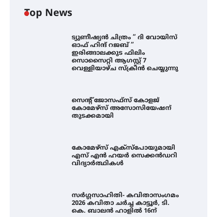
Top News
ട്യുണീഷ്യൻ ചിത്രം ” ദി വോയിസ്
ഓഫ് ഹിന്ദ് റജബ് ”
ഇരിങ്ങാലക്കുട ഫിലിം
സൊസൈറ്റി ആഗസ്റ്റ് 7
വെള്ളിയാഴ്ച സ്‌ക്രീൻ ചെയ്യുന്നു
സെന്റ് ജോസഫ്സ് കോളജ്
കോമേഴ്‌സ് അസോസിയേഷന്
തുടക്കമായി
സെന്റ് ജോസഫ്സ് കോളജ്
കോമേഴ്‌സ് അസോസിയേഷന്
കോമേഴ്സ് എക്സ്പോയുമായി
തുടക്കമായി
എസ് എൻ ഹയർ സെക്കൻഡറി
വിദ്യാർത്ഥികൾ
കോമേഴ്സ് എക്സ്പോയുമായി
സർഗ്ഗസാഹിതി- കവിതാസംഗമം
എസ് എൻ ഹയർ സെക്കൻഡറി
2026 കവിതാ ചർച്ച കാട്ടൂർ, ടി.
വിദ്യാർത്ഥികൾ
കെ. ബാലൻ ഹാളിൽ 16ന്