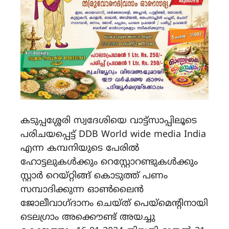
കടുപ്പശ്ശേരി സ്വദേശിയെ വാട്ട്സാപ്പിലൂടെ
പരിചയപ്പെട്ട് DDB World wide media India
എന്ന കമ്പനിയുടെ പേരിൽ
ഹോട്ടലുകൾക്കും റെസ്റ്റോറണ്ടുകൾക്കും
സ്റ്റാർ റെയ്റ്റിങ്ങ് കൊടുത്ത് പണം
സമ്പാദിക്കുന്ന ഓൺലൈൻ
ജോലീവാഗ്ദാനം ചെയ്ത് പെയ്‌മെന്റിനായി
ടെലഗ്രാം അക്കൌണ്ട് അയച്ചു