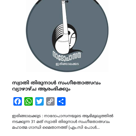
സ്വാതി തിരുനാൾ സംഗീതോത്സവം
വ്യാഴാഴ്ച ആരംഭിക്കും
Facebook
WhatsApp
Twitter
Copy
Share
Link
ഇരിങ്ങാലക്കുട : നാദോപാസനയുടെ ആഭിമുഖ്യത്തിൽ
നടക്കുന്ന 31 മത് സ്വാതി തിരുനാൾ സംഗീതോത്സവം
മഹാത്മ ഗാന്ധി മൈതാനത്ത് (എം.സി പോൾ…