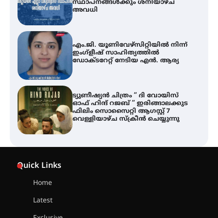
ഡോക്ടറേറ്റ് നേടിയ എൻ. ആര്യ
ട്യുണീഷ്യൻ ചിത്രം ” ദി വോയിസ്
ഓഫ് ഹിന്ദ് റജബ് ” ഇരിങ്ങാലക്കുട
ഫിലിം സൊസൈറ്റി ആഗസ്റ്റ് 7
വെള്ളിയാഴ്ച സ്‌ക്രീൻ ചെയ്യുന്നു
തിരനോട്ടം ‘അരങ്ങ് 2026’ ഉണർന്നു
ഐ.ടി.യു. ബാങ്കിലെ
നിക്ഷേപകർക്ക് പണം തിരികെ
ലഭ്യമാക്കാൻ കേന്ദ്ര-കേരള
Quick Links
സർക്കാരുകൾ അടിയന്തരമായി
ഇടപെടണമെന്ന് ഐ.ടി.യു. ബാങ്ക്
നിക്ഷേപക സംരക്ഷണ സമിതി
Home
Latest
ശക്തമായ കാറ്റിന് സാധ്യത –
ആഗസ്റ്റ് 12 വരെ മഴ തുടരും,