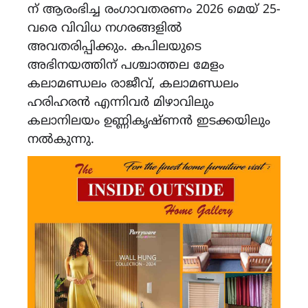
ന് ആരംഭിച്ച രംഗാവതരണം 2026 മെയ് 25-
വരെ വിവിധ നഗരങ്ങളിൽ
അവതരിപ്പിക്കും. കപിലയുടെ
അഭിനയത്തിന് പശ്ചാത്തല മേളം
കലാമണ്ഡലം രാജീവ്, കലാമണ്ഡലം
ഹരിഹരൻ എന്നിവർ മിഴാവിലും
കലാനിലയം ഉണ്ണികൃഷ്ണൻ ഇടക്കയിലും
നൽകുന്നു.