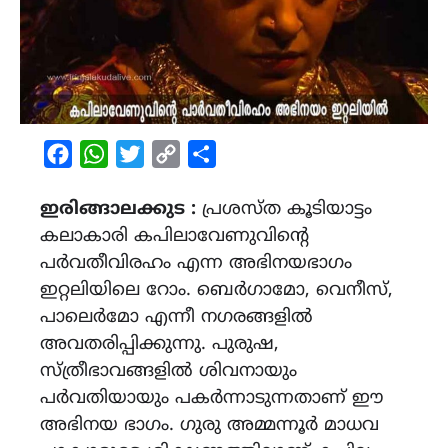
Facebook
WhatsApp
Twitter
Copy
Share
Link
ഇരിങ്ങാലക്കുട :
പ്രശസ്ത കൂടിയാട്ടം
കലാകാരി കപിലാവേണുവിൻ്റെ
പർവതീവിരഹം എന്ന അഭിനയഭാഗം
ഇറ്റലിയിലെ റോം. ബെർഗാമോ, വെനീസ്,
പാലെർമോ എന്നീ നഗരങ്ങളിൽ
അവതരിപ്പിക്കുന്നു. പുരുഷ,
സ്ത്രീഭാവങ്ങളിൽ ശിവനായും
പർവതിയായും പകർന്നാടുന്നതാണ് ഈ
അഭിനയ ഭാഗം. ഗുരു അമ്മന്നൂർ മാധവ