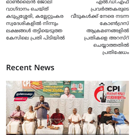
ഓൺലൈൻ ജോലി
എൽ.ഡി.എഫ്
navigation
വാഗ്ദാനം ചെയ്ത്
പ്രവർത്തകരുടെ
കടുപ്പശ്ശേരി, കല്ലേറ്റുംകര
വീടുകൾക്ക് നേരെ നടന്ന
സ്വദേശികളിൽ നിന്നും
കോൺഗ്രസ്
ലക്ഷങ്ങൾ തട്ടിയെടുത്ത
ആക്രമണങ്ങളിൽ
കേസിലെ പ്രതി പിടിയിൽ
പ്രതികളെ അറസ്റ്
ചെയ്യാത്തതിൽ
പ്രതിഷേധം
Recent News