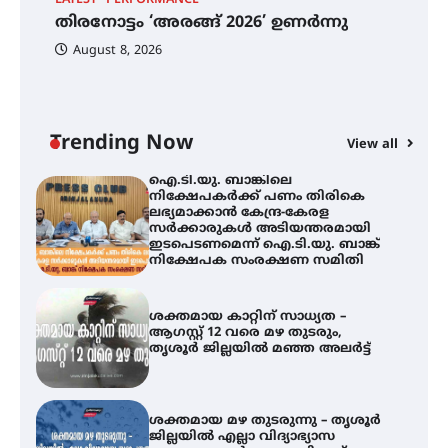
തിരനോട്ടം ‘അരങ്ങ് 2026’ ഉണർന്നു
ഐ
പ
August 8, 2026
ി
ക
ഐ.ടി.യു. ബാങ്കിലെ
ഇ
നിക്ഷേപകർക്ക് പണം തിരികെ
ലഭ്യമാക്കാൻ കേന്ദ്ര-കേരള
ന
സർക്കാരുകൾ അടിയന്തരമായി
ഇടപെടണമെന്ന് ഐ.ടി.യു. ബാങ്ക്
Trending Now
View all
നിക്ഷേപക സംരക്ഷണ സമിതി
ശക്തമായ കാറ്റിന് സാധ്യത –
ആഗസ്റ്റ് 12 വരെ മഴ തുടരും,
തൃശൂർ ജില്ലയിൽ മഞ്ഞ അലർട്ട്
ശക്തമായ മഴ തുടരുന്നു – തൃശൂർ
ജില്ലയിൽ എല്ലാ വിദ്യാഭ്യാസ
സ്ഥാപനങ്ങൾക്കും ശനിയാഴ്ച
അവധി
എം.ജി. യൂണിവേഴ്‌സിറ്റിയിൽ നിന്ന്
ഇംഗ്ളീഷ് സാഹിത്യത്തിൽ