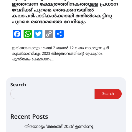
ഇത്തവണ ക്ഷേത്രത്തിനകത്തുള്ള പ്രധാന
വേദിക്ക് പുറമെ തെക്കേനടയിൽ
കലാപരിപാടികൾക്കായി മതിൽകെട്ടിനു
പുറമെ രണ്ടാമത്തെ വേദിയും
Facebook
WhatsApp
Twitter
Copy
Share
Link
ഇരിങ്ങാലക്കുട : മെയ് 2 മുതൽ 12 വരെ നടക്കുന്ന ശ്രീ
കൂടൽമാണിക്യം 2023 തിരുത്സവത്തിന്‍റെ പ്രോഗ്രാം
പുസ്തകം പ്രകാശനം…
Search
Search
Recent Posts
തിരനോട്ടം ‘അരങ്ങ് 2026’ ഉണർന്നു