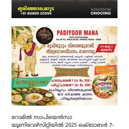
റോമിൽ സാപിയെൻസാ
യൂണിവേഴ്‌സിറ്റിയിൽ 2025 ഒക്ടോബർ 7-