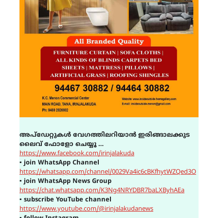
അപ്ഡേറ്റുകൾ വേഗത്തിലറിയാൻ ഇരിങ്ങാലക്കുട
ലൈവ് ഫോളോ ചെയ്യൂ …
https://www.facebook.com/irinjalakuda
▪
join WhatsApp Channel
https://whatsapp.com/channel/0029Va4ic6cBKfhytWZQed3O
▪
join WhatsApp News Group
https://chat.whatsapp.com/K3Ng4NRYDBR7baLXByhAEa
▪
subscribe YouTube channel
https://www.youtube.com/@irinjalakudanews