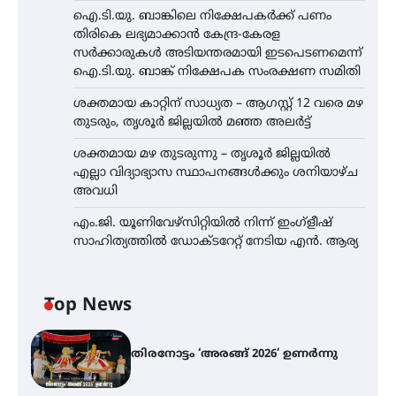
ഐ.ടി.യു. ബാങ്കിലെ നിക്ഷേപകർക്ക് പണം
തിരികെ ലഭ്യമാക്കാൻ കേന്ദ്ര-കേരള
സർക്കാരുകൾ അടിയന്തരമായി ഇടപെടണമെന്ന്
ഐ.ടി.യു. ബാങ്ക് നിക്ഷേപക സംരക്ഷണ സമിതി
ശക്തമായ കാറ്റിന് സാധ്യത – ആഗസ്റ്റ് 12 വരെ മഴ
തുടരും, തൃശൂർ ജില്ലയിൽ മഞ്ഞ അലർട്ട്
ശക്തമായ മഴ തുടരുന്നു – തൃശൂർ ജില്ലയിൽ
എല്ലാ വിദ്യാഭ്യാസ സ്ഥാപനങ്ങൾക്കും ശനിയാഴ്ച
അവധി
എം.ജി. യൂണിവേഴ്‌സിറ്റിയിൽ നിന്ന് ഇംഗ്ളീഷ്
സാഹിത്യത്തിൽ ഡോക്ടറേറ്റ് നേടിയ എൻ. ആര്യ
Top News
തിരനോട്ടം ‘അരങ്ങ് 2026’ ഉണർന്നു