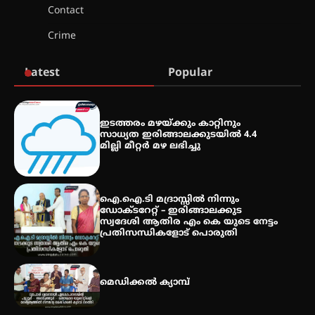
Contact
സെന്റ് ജോസഫ്സ് കോളജ്
Crime
കോമേഴ്‌സ് അസോസിയേഷന്
തുടക്കമായി
Latest
Popular
കോമേഴ്സ് എക്സ്പോയുമായി
എസ് എൻ ഹയർ സെക്കൻഡറി
ഇടത്തരം മഴയ്ക്കും കാറ്റിനും
വിദ്യാർത്ഥികൾ
സാധ്യത ഇരിങ്ങാലക്കുടയിൽ 4.4
മില്ലി മീറ്റർ മഴ ലഭിച്ചു
സർഗ്ഗസാഹിതി- കവിതാസംഗമം
2026 കവിതാ ചർച്ച കാട്ടൂർ, ടി. കെ.
ഐ.ഐ.ടി മദ്രാസ്സിൽ നിന്നും
ബാലൻ ഹാളിൽ 16ന്
ഡോക്ടറേറ്റ് – ഇരിങ്ങാലക്കുട
സ്വദേശി ആതിര എം കെ യുടെ നേട്ടം
പ്രതിസന്ധികളോട് പൊരുതി
മെഡിക്കൽ ക്യാമ്പ്