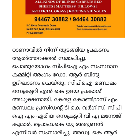
ഠാണാവിൽ നിന്ന് തുടങ്ങിയ പ്രകടനം
ആൽത്തറക്കൽ സമാപിച്ചു.
പൊതുയോഗം സിപിഐ എം സംസ്ഥാന
കമ്മിറ്റി അംഗം ഡോ. ആർ ബിന്ദു
ഉദ്ഘാടനം ചെയ്തു. സിപിഐ മണ്ഡലം
സെക്രട്ടറി എൻ കെ ഉദയ പ്രകാശ്
അധ്യക്ഷനായി. കേരള കോൺഗ്രസ് എം
മണ്ഡലം പ്രസിഡൻ്റ് ടി കെ വർഗീസ്, സിപി
ഐ എം ഏരിയ സെക്രട്ടറി വി എ മനോജ്
കുമാർ, പ്രൊഫ.കെ യു അരുണൻ
എന്നിവർ സംസാരിച്ചു. അഡ്വ. കെ ആർ