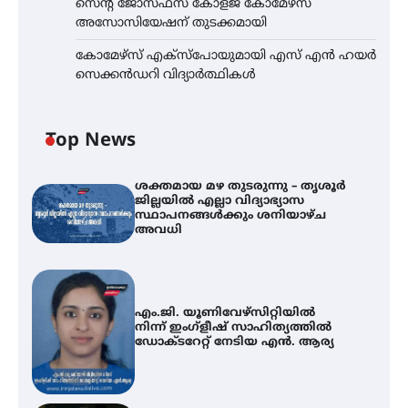
സെന്റ് ജോസഫ്സ് കോളജ് കോമേഴ്‌സ്
അസോസിയേഷന് തുടക്കമായി
കോമേഴ്സ് എക്സ്പോയുമായി എസ് എൻ ഹയർ
സെക്കൻഡറി വിദ്യാർത്ഥികൾ
Top News
ശക്തമായ മഴ തുടരുന്നു – തൃശൂർ
ജില്ലയിൽ എല്ലാ വിദ്യാഭ്യാസ
സ്ഥാപനങ്ങൾക്കും ശനിയാഴ്ച
അവധി
എം.ജി. യൂണിവേഴ്‌സിറ്റിയിൽ
നിന്ന് ഇംഗ്ളീഷ് സാഹിത്യത്തിൽ
ഡോക്ടറേറ്റ് നേടിയ എൻ. ആര്യ