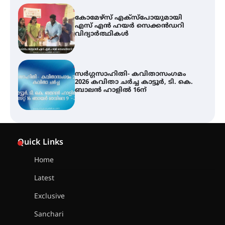
സർഗ്ഗസാഹിതി- കവിതാസംഗമം
2026 കവിതാ ചർച്ച കാട്ടൂർ, ടി. കെ.
ബാലൻ ഹാളിൽ 16ന്
ശക്തമായ മഴ തുടരുന്നു – തൃശൂർ
ജില്ലയിൽ എല്ലാ വിദ്യാഭ്യാസ
സ്ഥാപനങ്ങൾക്കും ശനിയാഴ്ച
അവധി
എം.ജി. യൂണിവേഴ്‌സിറ്റിയിൽ നിന്ന്
ഇംഗ്ളീഷ് സാഹിത്യത്തിൽ
Quick Links
ഡോക്ടറേറ്റ് നേടിയ എൻ. ആര്യ
Home
Latest
ട്യുണീഷ്യൻ ചിത്രം ” ദി വോയിസ്
ഓഫ് ഹിന്ദ് റജബ് ” ഇരിങ്ങാലക്കുട
Exclusive
ഫിലിം സൊസൈറ്റി ആഗസ്റ്റ് 7
വെള്ളിയാഴ്ച സ്‌ക്രീൻ ചെയ്യുന്നു
Sanchari