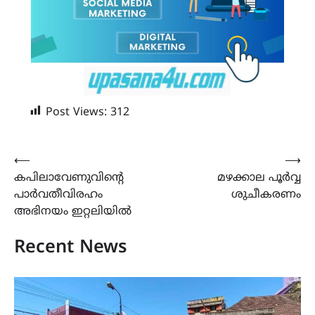
Post Views:
312
Post
⟵
⟶
കപിലാവേണുവിൻ്റെ
മഴക്കാല പൂർവ്വ
navigation
പാർവതീവിരഹം
ശുചീകരണം
അഭിനയം ഇറ്റലിയിൽ
Recent News