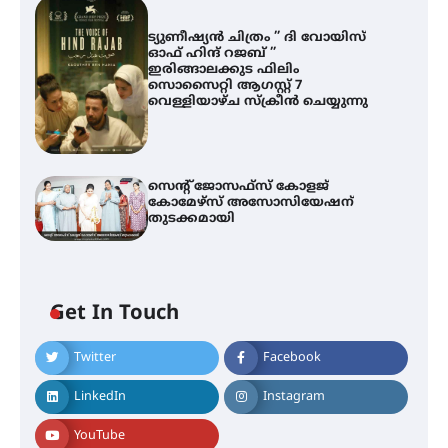
ട്യുണീഷ്യൻ ചിത്രം ” ദി വോയിസ്
ഓഫ് ഹിന്ദ് റജബ് ”
ഇരിങ്ങാലക്കുട ഫിലിം
സൊസൈറ്റി ആഗസ്റ്റ് 7
വെള്ളിയാഴ്ച സ്‌ക്രീൻ ചെയ്യുന്നു
സെന്റ് ജോസഫ്സ് കോളജ്
കോമേഴ്‌സ് അസോസിയേഷന്
തുടക്കമായി
എം.ജി. യൂണിവേഴ്‌സിറ്റിയിൽ നിന്ന്
ഇംഗ്ളീഷ് സാഹിത്യത്തിൽ
ഡോക്ടറേറ്റ് നേടിയ എൻ. ആര്യ
Get In Touch
Twitter
Facebook
ട്യുണീഷ്യൻ ചിത്രം ” ദി വോയിസ്
ഓഫ് ഹിന്ദ് റജബ് ” ഇരിങ്ങാലക്കുട
ഫിലിം സൊസൈറ്റി ആഗസ്റ്റ് 7
LinkedIn
Instagram
വെള്ളിയാഴ്ച സ്‌ക്രീൻ ചെയ്യുന്നു
YouTube