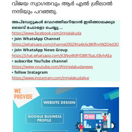
വിജയ സ്വാഗതവും ആർ എൽ ശ്രീലാൽ
നന്ദിയും പറഞ്ഞു.
അപ്ഡേറ്റുകൾ വേഗത്തിലറിയാൻ ഇരിങ്ങാലക്കുട
ലൈവ് ഫോളോ ചെയ്യൂ …
https://www.facebook.com/irinjalakuda
▪
join WhatsApp Channel
https://whatsapp.com/channel/0029Va4ic6cBKfhytWZQed3O
▪
join WhatsApp News Group
https://chat.whatsapp.com/K3Ng4NRYDBR7baLXByhAEa
▪
subscribe YouTube channel
https://www.youtube.com/@irinjalakudanews
▪
follow Instagram
https://www.instagram.com/irinjalakudalive