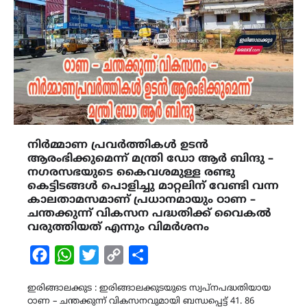
നിർമ്മാണ പ്രവർത്തികൾ ഉടൻ
ആരംഭിക്കുമെന്ന് മന്ത്രി ഡോ ആർ ബിന്ദു –
നഗരസഭയുടെ കൈവശമുള്ള രണ്ടു
കെട്ടിടങ്ങൾ പൊളിച്ചു മാറ്റലിന് വേണ്ടി വന്ന
കാലതാമസമാണ് പ്രധാനമായും ഠാണ –
ചന്തക്കുന്ന് വികസന പദ്ധതിക്ക് വൈകൽ
വരുത്തിയത് എന്നും വിമർശനം
Facebook
WhatsApp
Twitter
Copy
Share
Link
ഇരിങ്ങാലക്കുട : ഇരിങ്ങാലക്കുടയുടെ സ്വപ്നപദ്ധതിയായ
ഠാണ – ചന്തക്കുന്ന് വികസനവുമായി ബന്ധപ്പെട്ട് 41. 86