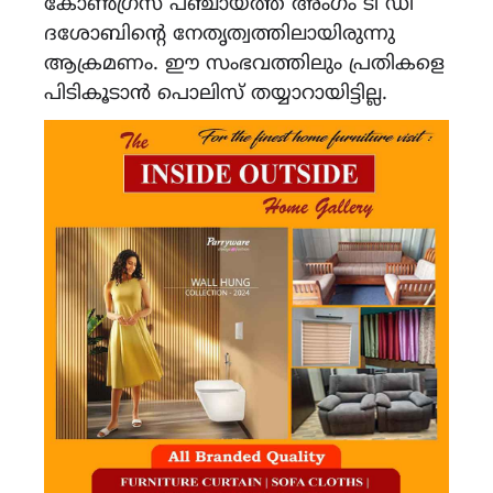
കോൺഗ്രസ് പഞ്ചായത്ത് അംഗം ടി ഡി
ദശോബിൻ്റെ നേതൃത്വത്തിലായിരുന്നു
ആക്രമണം. ഈ സംഭവത്തിലും പ്രതികളെ
പിടികൂടാൻ പൊലിസ് തയ്യാറായിട്ടില്ല.