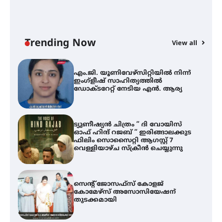
എം.ജി. യൂണിവേഴ്‌സിറ്റിയിൽ നിന്ന്
ഇംഗ്ളീഷ് സാഹിത്യത്തിൽ
ഡോക്ടറേറ്റ് നേടിയ എൻ. ആര്യ
Trending Now
View all
ട്യുണീഷ്യൻ ചിത്രം ” ദി വോയിസ്
A
ഓഫ് ഹിന്ദ് റജബ് ” ഇരിങ്ങാലക്കുട
എ
ഫിലിം സൊസൈറ്റി ആഗസ്റ്റ് 7
ഇ
വെള്ളിയാഴ്ച സ്‌ക്രീൻ ചെയ്യുന്നു
ന
സെന്റ് ജോസഫ്സ് കോളജ്
കോമേഴ്‌സ് അസോസിയേഷന്
തുടക്കമായി
കോമേഴ്സ് എക്സ്പോയുമായി
എസ് എൻ ഹയർ സെക്കൻഡറി
വിദ്യാർത്ഥികൾ