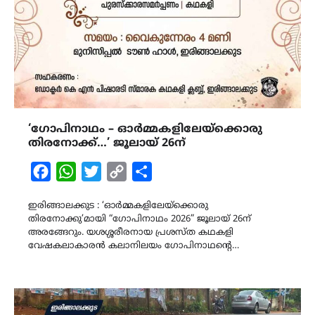
‘ഗോപിനാഥം – ഓർമ്മകളിലേയ്ക്കൊരു
തിരനോക്ക്…’ ജൂലായ് 26ന്
Facebook
WhatsApp
Twitter
Copy
Share
Link
ഇരിങ്ങാലക്കുട : ‘ഓർമ്മകളിലേയ്ക്കൊരു
തിരനോക്കു’മായി “ഗോപിനാഥം 2026” ജൂലായ് 26ന്
അരങ്ങേറും. യശശ്ശരീരനായ പ്രശസ്ത കഥകളി
വേഷകലാകാരൻ കലാനിലയം ഗോപിനാഥന്റെ…