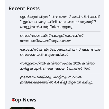
Recent Posts
ട്യുണീഷ്യൻ ചിത്രം ” ദി വോയിസ് ഓഫ് ഹിന്ദ് റജബ്
” ഇരിങ്ങാലക്കുട ഫിലിം സൊസൈറ്റി ആഗസ്റ്റ് 7
വെള്ളിയാഴ്ച സ്‌ക്രീൻ ചെയ്യുന്നു
സെന്റ് ജോസഫ്സ് കോളജ് കോമേഴ്‌സ്
അസോസിയേഷന് തുടക്കമായി
കോമേഴ്സ് എക്സ്പോയുമായി എസ് എൻ ഹയർ
സെക്കൻഡറി വിദ്യാർത്ഥികൾ
സർഗ്ഗസാഹിതി- കവിതാസംഗമം 2026 കവിതാ
ചർച്ച കാട്ടൂർ, ടി. കെ. ബാലൻ ഹാളിൽ 16ന്
ഇടത്തരം മഴയ്ക്കും കാറ്റിനും സാധ്യത
ഇരിങ്ങാലക്കുടയിൽ 4.4 മില്ലി മീറ്റർ മഴ ലഭിച്ചു
Top News