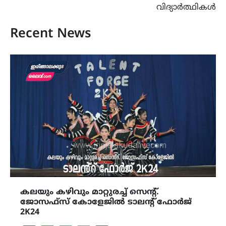
വിദ്യാർത്ഥികൾ
Recent News
കലയും കഴിവും മാറ്റുരച്ച് സെൻ്റ്.
ജോസഫ്സ് കോളേജിൽ ടാലൻ്റ് ഫോർജ്
2K24