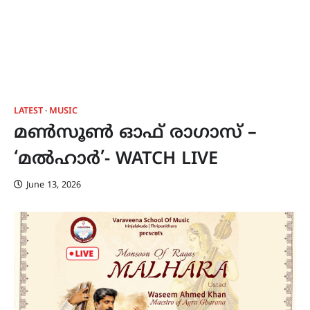
LATEST
MUSIC
മൺസൂൺ ഓഫ് രാഗാസ് –
‘മൽഹാർ’- WATCH LIVE
June 13, 2026