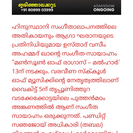
ഹിന്ദുസ്ഥാനി സംഗീതാലാപനത്തിലെ
അതികായനും ആഗ്രാ ഘരാനയുടെ
പ്രതിനിധിയുമായ ഉസ്താദ് വസീം
അഹമ്മദ് ഖാൻ്റെ സംഗീത-സായാഹ്നം
“മൺസൂൺ ഓഫ് രാഗാസ് – മൽഹാർ’
13ന് നടക്കും. വരവീണ സ്ക്‌കൂൾ
ഓഫ് മ്യൂസിക്കിന്റെ നേതൃത്വത്തിലാണ്
വൈകിട്ട് 5ന് തൃപ്പൂണിത്തുറ
വടക്കേക്കോട്ടയിലെ പുത്തൻമഠം
അങ്കണത്തിൽ ആണ് സംഗീത
സായാഹ്നം ഒരുക്കുന്നത്. പണ്ഡിറ്റ്
സഞജോയ് അധികാരി (തബല)