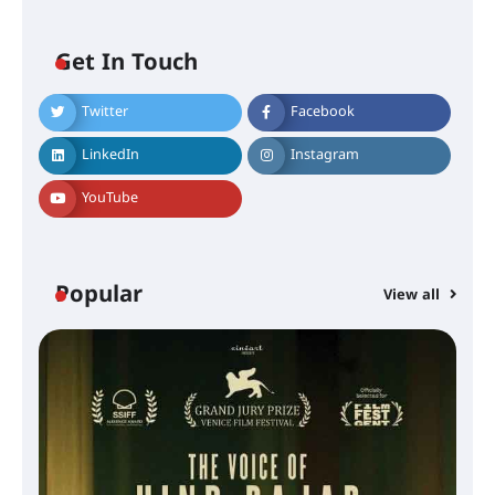
Get In Touch
Twitter
Facebook
LinkedIn
Instagram
YouTube
സെന്റ് ജോസഫ്സ് കോളജ്
കോമേഴ്‌സ് അസോസിയേഷന്
തുടക്കമായി
Popular
View all
കോമേഴ്സ് എക്സ്പോയുമായി
എസ് എൻ ഹയർ സെക്കൻഡറി
വിദ്യാർത്ഥികൾ