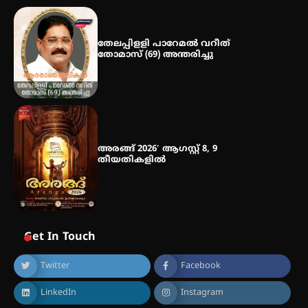
തേലപ്പിളളി പാറേമൽ വറീത്
തോമാസ് (69) അന്തരിച്ചു
അരങ്ങ് 2026′ ആഗസ്റ്റ് 8, 9
തീയതികളിൽ
Get In Touch
Twitter
Facebook
LinkedIn
Instagram