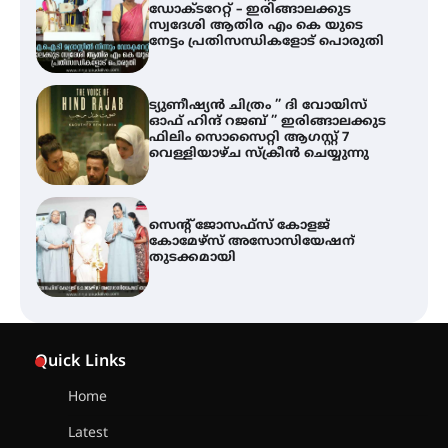
ഡോക്ടറേറ്റ് – ഇരിങ്ങാലക്കുട
സ്വദേശി ആതിര എം കെ യുടെ
നേട്ടം പ്രതിസന്ധികളോട് പൊരുതി
ട്യുണീഷ്യൻ ചിത്രം ” ദി വോയിസ്
ഓഫ് ഹിന്ദ് റജബ് ” ഇരിങ്ങാലക്കുട
ഫിലിം സൊസൈറ്റി ആഗസ്റ്റ് 7
വെള്ളിയാഴ്ച സ്‌ക്രീൻ ചെയ്യുന്നു
സെന്റ് ജോസഫ്സ് കോളജ്
കോമേഴ്‌സ് അസോസിയേഷന്
തുടക്കമായി
കോമേഴ്സ് എക്സ്പോയുമായി
എസ് എൻ ഹയർ സെക്കൻഡറി
Quick Links
വിദ്യാർത്ഥികൾ
Home
Latest