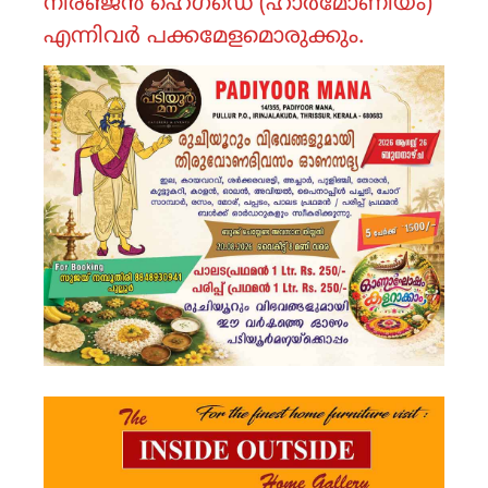
നിരഞ്ജൻ ഹെഗ്ഡെ (ഹാർമോണിയം)
എന്നിവർ പക്കമേളമൊരുക്കും.