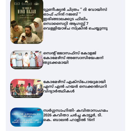
ട്യുണീഷ്യൻ ചിത്രം ” ദി വോയിസ്
ഓഫ് ഹിന്ദ് റജബ് ”
ഇരിങ്ങാലക്കുട ഫിലിം
സൊസൈറ്റി ആഗസ്റ്റ് 7
വെള്ളിയാഴ്ച സ്‌ക്രീൻ ചെയ്യുന്നു
സെന്റ് ജോസഫ്സ് കോളജ്
കോമേഴ്‌സ് അസോസിയേഷന്
തുടക്കമായി
കോമേഴ്സ് എക്സ്പോയുമായി
എസ് എൻ ഹയർ സെക്കൻഡറി
വിദ്യാർത്ഥികൾ
സർഗ്ഗസാഹിതി- കവിതാസംഗമം
2026 കവിതാ ചർച്ച കാട്ടൂർ, ടി.
കെ. ബാലൻ ഹാളിൽ 16ന്