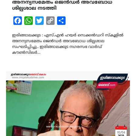
അനന്യസമേതം ജെൻഡർ അവബോധ
ശില്പശാല നടത്തി
Facebook
WhatsApp
Twitter
Copy
Share
Link
ഇരിങ്ങാലക്കുട : എസ്.എൻ ഹയർ സെക്കൻഡറി സ്കൂളിൽ
അനന്യസമേതം ജെൻഡർ അവബോധ ശില്പശാല
സംഘടിപ്പിച്ചു.. ഇരിങ്ങാലക്കുട നഗരസഭ വാർഡ്
കൗൺസിലർ…