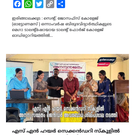
Facebook
WhatsApp
Twitter
Copy
Share
Link
ഇരിങ്ങാലക്കുട : സെൻ്റ്. ജോസഫ്സ് കോളേജ്
(ഓട്ടോണമസ് ) ഒന്നാംവർഷ ബിരുദവിദ്യാർത്ഥികളുടെ
മെഗാ ടാലൻ്റ്ഷോയായ ടാലൻ്റ് ഫോർജ് കോളേജ്
ഓഡിറ്റോറിയത്തിൽ…
എസ് എൻ ഹയർ സെക്കൻഡറി സ്കൂളിൽ