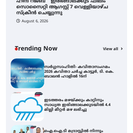
സെന്റ് ജോസഫ്സ് കോളജ്
ഹിന്ദ് റജബ് ” ഇരിങ്ങാലക്കുട ഫിലിം
കോമേഴ്‌സ് അസോസിയേഷന്
സൊസൈറ്റി ആഗസ്റ്റ് 7 വെള്ളിയാഴ്ച
തുടക്കമായി
സ്‌ക്രീൻ ചെയ്യുന്നു
August 6, 2026
കോമേഴ്സ് എക്സ്പോയുമായി
എസ് എൻ ഹയർ സെക്കൻഡറി
വിദ്യാർത്ഥികൾ
Trending Now
View all
സർഗ്ഗസാഹിതി- കവിതാസംഗമം
2026 കവിതാ ചർച്ച കാട്ടൂർ, ടി. കെ.
ബാലൻ ഹാളിൽ 16ന്
ഇടത്തരം മഴയ്ക്കും കാറ്റിനും
സാധ്യത ഇരിങ്ങാലക്കുടയിൽ 4.4
മില്ലി മീറ്റർ മഴ ലഭിച്ചു
ഐ.ഐ.ടി മദ്രാസ്സിൽ നിന്നും