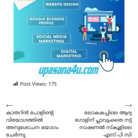
Post Views:
175
Post
⟵
⟶
കാതറിൻ പോളിന്റെ
ലോകകപ്പിലെ ആദ്യ
navigation
വിയോഗത്തിൽ
ഗോളിന് പ്ലാവുംതൈ നട്ട്
അനുശോചന യോഗം
നാഷണൽ സ്കൂളിലെ
ചേർന്നു
എസ് പി സി