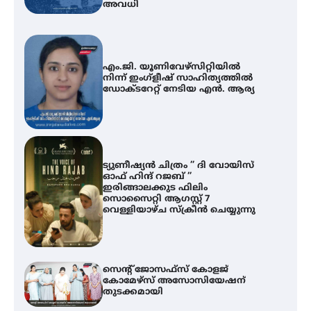
അവധി
എം.ജി. യൂണിവേഴ്‌സിറ്റിയിൽ
നിന്ന് ഇംഗ്ളീഷ് സാഹിത്യത്തിൽ
ഡോക്ടറേറ്റ് നേടിയ എൻ. ആര്യ
ട്യുണീഷ്യൻ ചിത്രം ” ദി വോയിസ്
ഓഫ് ഹിന്ദ് റജബ് ”
ഇരിങ്ങാലക്കുട ഫിലിം
സൊസൈറ്റി ആഗസ്റ്റ് 7
വെള്ളിയാഴ്ച സ്‌ക്രീൻ ചെയ്യുന്നു
സെന്റ് ജോസഫ്സ് കോളജ്
കോമേഴ്‌സ് അസോസിയേഷന്
തുടക്കമായി