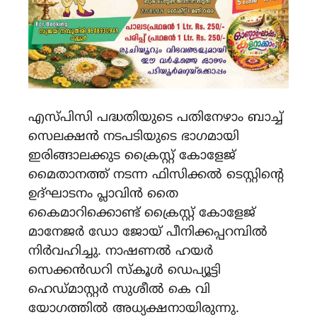
എസ്പിസി പദ്ധതിയുടെ പതിനേഴാം ബാച്ച്
സെലക്ഷൻ നടപടിയുടെ ഭാഗമായി
ഇരിങ്ങാലക്കുട ക്രൈസ്റ്റ് കോളേജ്
മൈതാനത്ത് നടന്ന ഫിസിക്കൽ ടെസ്റ്റിൻ്റെ
ഉദ്ഘാടനം പ്ലാവിൻ തൈ
കൈമാറിക്കൊണ്ട് ക്രൈസ്റ്റ് കോളേജ്
മാനേജർ ഡോ ജോയ് പീനിക്കപ്പറമ്പിൽ
നിർവഹിച്ചു. നാഷണൽ ഹയർ
സെക്കൻഡറി സ്കൂൾ ഡെപ്യൂട്ടി
ഹെഡ്മാസ്റ്റർ സുശീൽ കെ വി
യോഗത്തിൽ അധ്യക്ഷനായിരുന്നു.