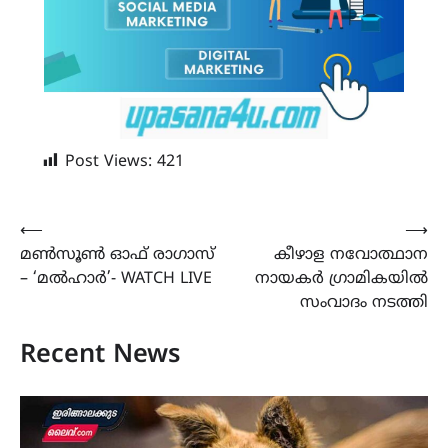
Post Views:
421
Post
⟵
⟶
മൺസൂൺ ഓഫ് രാഗാസ്
കീഴാള നവോത്ഥാന
navigation
– ‘മൽഹാർ’- WATCH LIVE
നായകർ ഗ്രാമികയിൽ
സംവാദം നടത്തി
Recent News