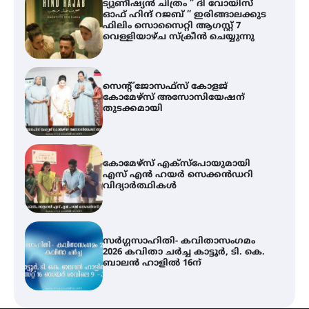
സെന്റ് ജോസഫ്സ് കോളജ്
കോമേഴ്‌സ് അസോസിയേഷന്
തുടക്കമായി
കോമേഴ്സ് എക്സ്പോയുമായി
എസ് എൻ ഹയർ സെക്കൻഡറി
വിദ്യാർത്ഥികൾ
സർഗ്ഗസാഹിതി- കവിതാസംഗമം
2026 കവിതാ ചർച്ച കാട്ടൂർ, ടി. കെ.
ബാലൻ ഹാളിൽ 16ന്
ശക്തമായ മഴ തുടരുന്നു – തൃശൂർ
ജില്ലയിൽ എല്ലാ വിദ്യാഭ്യാസ
സ്ഥാപനങ്ങൾക്കും ശനിയാഴ്ച
അവധി