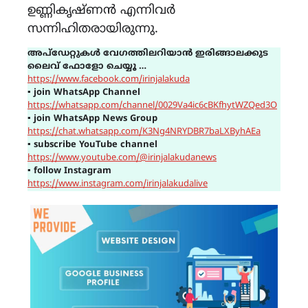
ഉണ്ണികൃഷ്ണൻ എന്നിവർ
സന്നിഹിതരായിരുന്നു.
അപ്ഡേറ്റുകൾ വേഗത്തിലറിയാൻ ഇരിങ്ങാലക്കുട
ലൈവ് ഫോളോ ചെയ്യൂ …
https://www.facebook.com/irinjalakuda
▪
join WhatsApp Channel
https://whatsapp.com/channel/0029Va4ic6cBKfhytWZQed3O
▪
join WhatsApp News Group
https://chat.whatsapp.com/K3Ng4NRYDBR7baLXByhAEa
▪
subscribe YouTube channel
https://www.youtube.com/@irinjalakudanews
▪
follow Instagram
https://www.instagram.com/irinjalakudalive