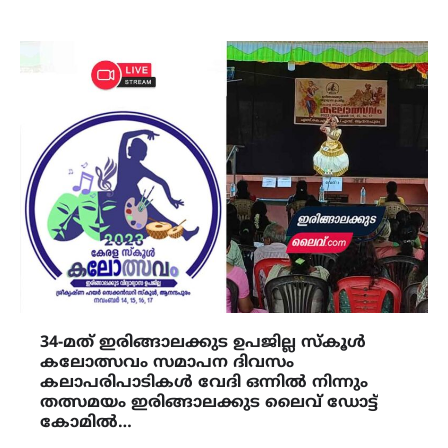
34-മത് ഇരിങ്ങാലക്കുട ഉപജില്ല സ്കൂൾ
കലോത്സവം സമാപന ദിവസം
കലാപരിപാടികൾ വേദി ഒന്നിൽ നിന്നും
തത്സമയം ഇരിങ്ങാലക്കുട ലൈവ് ഡോട്ട്
കോമിൽ…