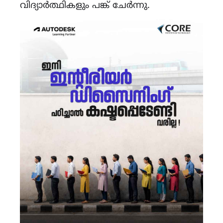
വിദ്യാർത്ഥികളും പങ്ക് ചേർന്നു.