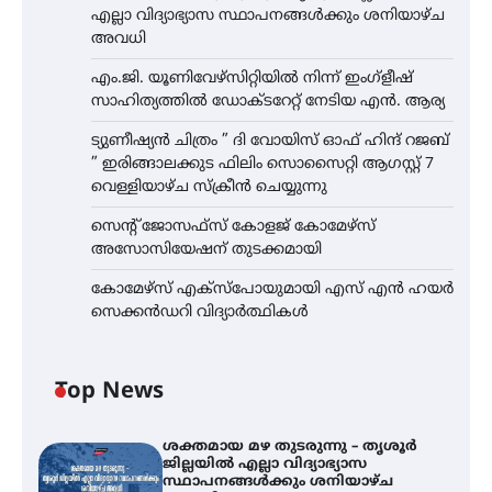
എല്ലാ വിദ്യാഭ്യാസ സ്ഥാപനങ്ങൾക്കും ശനിയാഴ്ച
അവധി
എം.ജി. യൂണിവേഴ്‌സിറ്റിയിൽ നിന്ന് ഇംഗ്ളീഷ്
സാഹിത്യത്തിൽ ഡോക്ടറേറ്റ് നേടിയ എൻ. ആര്യ
ട്യുണീഷ്യൻ ചിത്രം ” ദി വോയിസ് ഓഫ് ഹിന്ദ് റജബ്
” ഇരിങ്ങാലക്കുട ഫിലിം സൊസൈറ്റി ആഗസ്റ്റ് 7
വെള്ളിയാഴ്ച സ്‌ക്രീൻ ചെയ്യുന്നു
സെന്റ് ജോസഫ്സ് കോളജ് കോമേഴ്‌സ്
അസോസിയേഷന് തുടക്കമായി
കോമേഴ്സ് എക്സ്പോയുമായി എസ് എൻ ഹയർ
സെക്കൻഡറി വിദ്യാർത്ഥികൾ
Top News
ശക്തമായ മഴ തുടരുന്നു – തൃശൂർ
ജില്ലയിൽ എല്ലാ വിദ്യാഭ്യാസ
സ്ഥാപനങ്ങൾക്കും ശനിയാഴ്ച