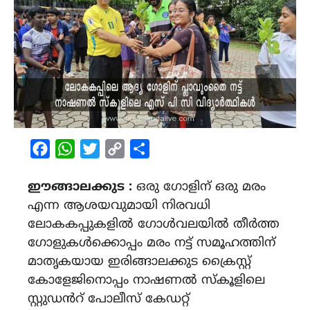
Facebook
WhatsApp
Twitter
Copy
Share
Link
ഈങ്ങാലക്കുട :
ഒരു ഗോളിന് ഒരു മരം
എന്ന ആശയവുമായി നിരവധി
ലോകകപ്പുകളിൽ ഗോൾവലയിൽ തീർത്ത
ഗോളുകൾക്കൊപ്പം മരം നട്ട് സമൂഹത്തിന്
മാതൃകയായ ഇരിങ്ങാലക്കുട ക്രൈസ്റ്റ്
കോളേജിനൊപ്പം നാഷണൽ സ്കൂളിലെ
സ്റ്റുഡൻറ് പോലീസ് കേഡറ്റ്