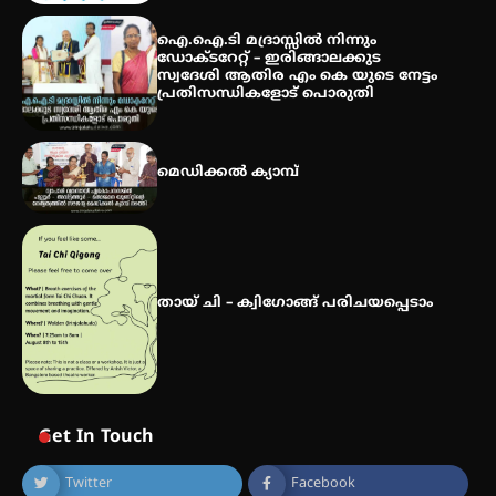
സർഗ്ഗസാഹിതി- കവിതാസംഗമം
2026 കവിതാ ചർച്ച കാട്ടൂർ, ടി. കെ.
ഐ.ഐ.ടി മദ്രാസ്സിൽ നിന്നും
ബാലൻ ഹാളിൽ 16ന്
ഡോക്ടറേറ്റ് – ഇരിങ്ങാലക്കുട
സ്വദേശി ആതിര എം കെ യുടെ നേട്ടം
പ്രതിസന്ധികളോട് പൊരുതി
മെഡിക്കൽ ക്യാമ്പ്
തായ് ചി – ക്വിഗോങ്ങ് പരിചയപ്പെടാം
Get In Touch
Twitter
Facebook