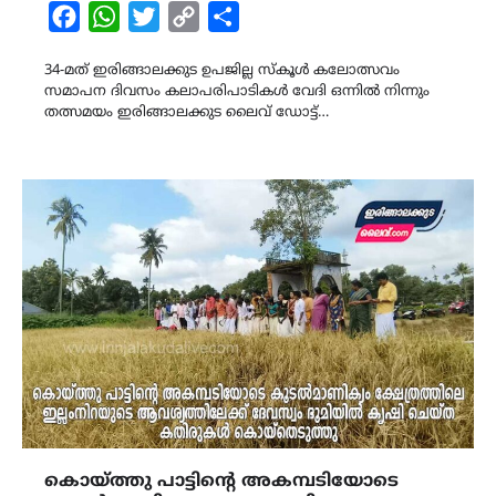
Facebook
WhatsApp
Twitter
Copy
Share
Link
34-മത് ഇരിങ്ങാലക്കുട ഉപജില്ല സ്കൂൾ കലോത്സവം
സമാപന ദിവസം കലാപരിപാടികൾ വേദി ഒന്നിൽ നിന്നും
തത്സമയം ഇരിങ്ങാലക്കുട ലൈവ് ഡോട്ട്…
കൊയ്ത്തു പാട്ടിന്റെ അകമ്പടിയോടെ