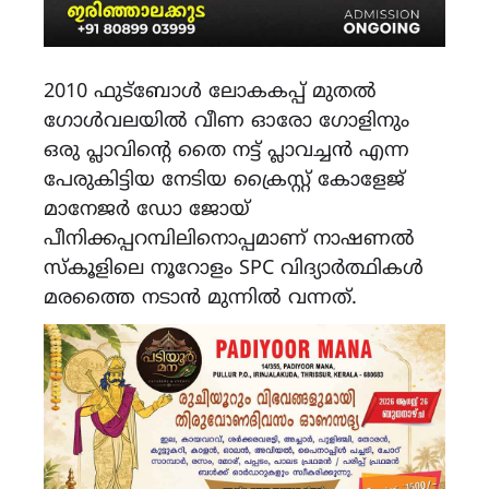
2010 ഫുട്ബോൾ ലോകകപ്പ് മുതൽ
ഗോൾവലയിൽ വീണ ഓരോ ഗോളിനും
ഒരു പ്ലാവിൻ്റെ തൈ നട്ട് പ്ലാവച്ചൻ എന്ന
പേരുകിട്ടിയ നേടിയ ക്രൈസ്റ്റ് കോളേജ്
മാനേജർ ഡോ ജോയ്
പീനിക്കപ്പറമ്പിലിനൊപ്പമാണ് നാഷണൽ
സ്കൂളിലെ നൂറോളം SPC വിദ്യാർത്ഥികൾ
മരത്തൈ നടാൻ മുന്നിൽ വന്നത്.