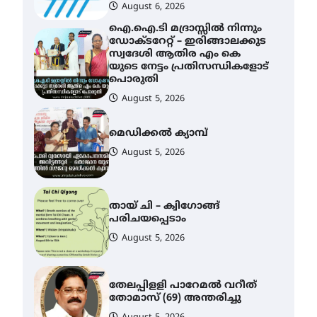
August 6, 2026
ഐ.ഐ.ടി മദ്രാസ്സിൽ നിന്നും
ഡോക്ടറേറ്റ് – ഇരിങ്ങാലക്കുട
സ്വദേശി ആതിര എം കെ
യുടെ നേട്ടം പ്രതിസന്ധികളോട്
പൊരുതി
August 5, 2026
മെഡിക്കൽ ക്യാമ്പ്
August 5, 2026
തായ് ചി – ക്വിഗോങ്ങ്
പരിചയപ്പെടാം
August 5, 2026
തേലപ്പിളളി പാറേമൽ വറീത്
തോമാസ് (69) അന്തരിച്ചു