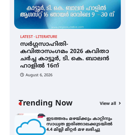
തായ് ചി – ക്വിഗോങ്ങ്
പരിചയപ്പെടാം
August 5, 2026
LATEST
LITERATURE
സർഗ്ഗസാഹിതി-
കവിതാസംഗമം 2026 കവിതാ
തേലപ്പിളളി പാറേമൽ വറീത്
ചർച്ച കാട്ടൂർ, ടി. കെ. ബാലൻ
തോമാസ് (69) അന്തരിച്ചു
ഹാളിൽ 16ന്
August 5, 2026
CLI
August 6, 2026
ഇട
സർഗ്ഗസാഹിതി-
സാ
കവിതാസംഗമം 2026 കവിതാ
4.4
ചർച്ച കാട്ടൂർ, ടി. കെ. ബാലൻ
ഹാളിൽ 16ന്
A
Trending Now
View all
August 6, 2026
ഇടത്തരം മഴയ്ക്കും കാറ്റിനും
സാധ്യത ഇരിങ്ങാലക്കുടയിൽ
4.4 മില്ലി മീറ്റർ മഴ ലഭിച്ചു