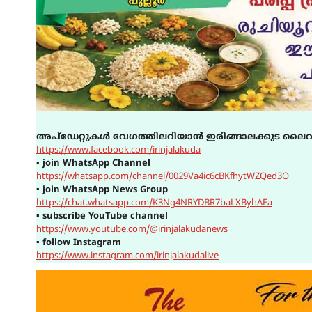
അപ്ഡേറ്റുകൾ വേഗത്തിലറിയാൻ ഇരിങ്ങാലക്കുട ലൈവ
https://www.facebook.com/irinjalakuda
▪
join WhatsApp Channel
https://whatsapp.com/channel/0029Va4ic6cBKfhytWZQed3O
▪
join WhatsApp News Group
https://chat.whatsapp.com/K3Ng4NRYDBR7baLXByhAEa
▪
subscribe YouTube channel
https://www.youtube.com/@irinjalakudanews
▪
follow Instagram
https://www.instagram.com/irinjalakudalive