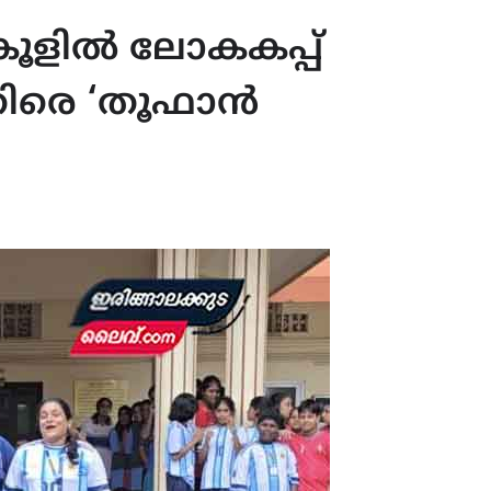
്കൂളിൽ ലോകകപ്പ്
ിരെ ‘തൂഫാൻ