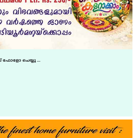
് ഫോളോ ചെയ്യൂ …