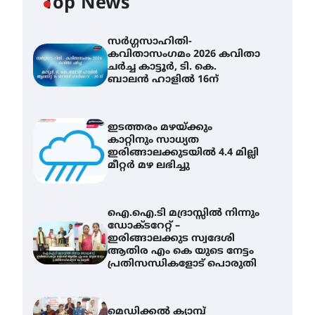
Top News
സർഗ്ഗസാഹിതി-
കവിതാസംഗമം 2026 കവിതാ
ചർച്ച കാട്ടൂർ, ടി. കെ.
ബാലൻ ഹാളിൽ 16ന്
ഇടത്തരം മഴയ്ക്കും
കാറ്റിനും സാധ്യത
ഇരിങ്ങാലക്കുടയിൽ 4.4 മില്ലി
മീറ്റർ മഴ ലഭിച്ചു
ഐ.ഐ.ടി മദ്രാസ്സിൽ നിന്നും
ഡോക്ടറേറ്റ് –
ഇരിങ്ങാലക്കുട സ്വദേശി
ആതിര എം കെ യുടെ നേട്ടം
പ്രതിസന്ധികളോട് പൊരുതി
മെഡിക്കൽ ക്യാമ്പ്