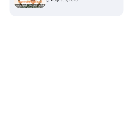
August 5, 2026
സർഗ്ഗസാഹിതി-
കവിതാസംഗമം 2026 കവിതാ
ചർച്ച കാട്ടൂർ, ടി. കെ. ബാലൻ
ഹാളിൽ 16ന്
August 6, 2026
ഇടത്തരം മഴയ്ക്കും കാറ്റിനും
സാധ്യത ഇരിങ്ങാലക്കുടയിൽ
4.4 മില്ലി മീറ്റർ മഴ ലഭിച്ചു
August 6, 2026
ഐ.ഐ.ടി മദ്രാസ്സിൽ നിന്നും
ഡോക്ടറേറ്റ് – ഇരിങ്ങാലക്കുട
സ്വദേശി ആതിര എം കെ
യുടെ നേട്ടം പ്രതിസന്ധികളോട്
പൊരുതി
August 5, 2026
മെഡിക്കൽ ക്യാമ്പ്
August 5, 2026