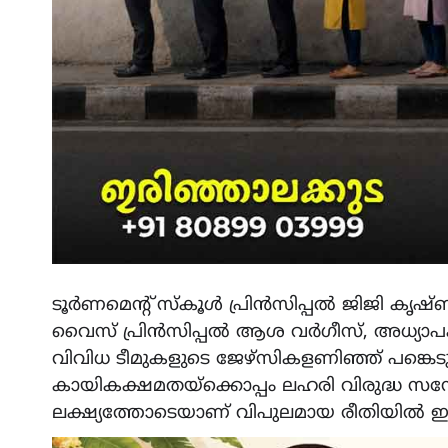
ടൂർണമെന്റ് സ്കൂൾ പ്രിൻസിപ്പൽ ജിജി കൃഷ്ണ
വൈസ് പ്രിൻസിപ്പൽ ആശ വർഗീസ്, അധ്യാപക
വിവിധ ടീമുകളുടെ ജേഴ്സികളണിഞ്ഞ് പങ്കെടുത്ത
കായികക്ഷമതയ്ക്കൊപ്പം ലഹരി വിരുദ്ധ സന്
ലക്ഷ്യത്തോടെയാണ് വിപുലമായ രീതിയിൽ ഈ 