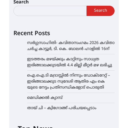
Search
Search
Recent Posts
സർഗ്ഗസാഹിതി- കവിതാസംഗമം 2026 കവിതാ
ചർച്ച കാട്ടൂർ, ടി. കെ. ബാലൻ ഹാളിൽ 16ന്
ഇടത്തരം മഴയ്ക്കും കാറ്റിനും സാധ്യത
ഇരിങ്ങാലക്കുടയിൽ 4.4 മില്ലി മീറ്റർ മഴ ലഭിച്ചു
ഐ.ഐ.ടി മദ്രാസ്സിൽ നിന്നും ഡോക്ടറേറ്റ് –
ഇരിങ്ങാലക്കുട സ്വദേശി ആതിര എം കെ
യുടെ നേട്ടം പ്രതിസന്ധികളോട് പൊരുതി
മെഡിക്കൽ ക്യാമ്പ്
തായ് ചി – ക്വിഗോങ്ങ് പരിചയപ്പെടാം