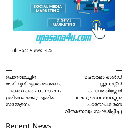
Post Views:
425
Post
⟵
⟶
പൊറത്തൂച്ചിറ
മഹാത്മാ ഓൾഡ്
navigation
മാലിന്യവിമുക്തമാക്കണം
സ്റ്റുഡന്റ്സ്
– കേരള കർഷക സംഘം
പൊറത്തിശ്ശേരി
ഇരിങ്ങാലക്കുട ഏരിയ
അനുമോദനസദസ്സും
സമ്മേളനം
പഠനോപകരണ
വിതരണവും സംഘടിപ്പിച്ചു
Recent News