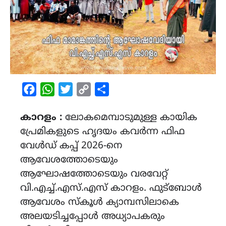
Facebook
WhatsApp
Twitter
Copy
Share
Link
കാറളം :
ലോകമെമ്പാടുമുള്ള കായിക
പ്രേമികളുടെ ഹൃദയം കവർന്ന ഫിഫ
വേൾഡ് കപ്പ് 2026-നെ
ആവേശത്തോടെയും
ആഘോഷത്തോടെയും വരവേറ്റ്
വി.എച്ച്.എസ്.എസ് കാറളം. ഫുട്ബോൾ
ആവേശം സ്കൂൾ ക്യാമ്പസിലാകെ
അലയടിച്ചപ്പോൾ അധ്യാപകരും