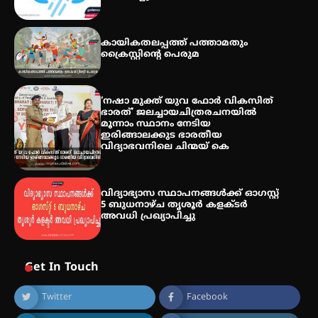
അരങ്ങ് 2026′ ആഗസ്റ്റ് 8, 9
കായികതലപ്പത്ത് പത്താമതും
തീയതികളിൽ
ക്രൈസ്റ്റിന്റെ പെരുമ
‘നഷാ മുക്ത് യുവ ഫോർ വികസിത്
ഭാരത്’ ജലച്ചായചിത്രരചനയിൽ
മൂന്നാം സ്ഥാനം നേടിയ
ഇരിങ്ങാലക്കുട ഭാരതീയ
വിദ്യാഭവനിലെ ചിന്മയ് കെ
വിദ്യാഭ്യാസ സ്ഥാപനങ്ങള്‍ക്ക് ഓഗസ്റ്റ്
5 ബുധനാഴ്ച തൃശൂർ കളക്ടർ
അവധി പ്രഖ്യാപിച്ചു
Get In Touch
Twitter
Facebook