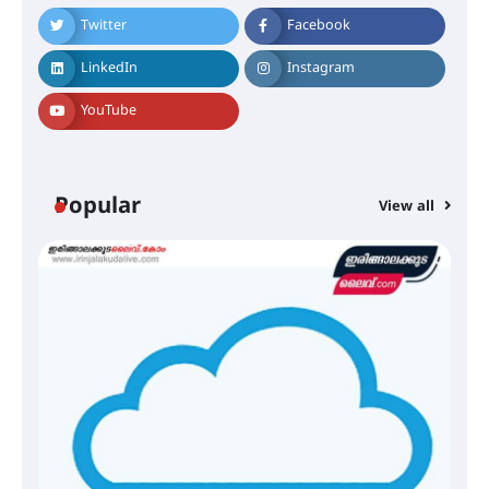
Twitter
Facebook
ഐ.ഐ.ടി മദ്രാസ്സിൽ നിന്നും
ഡോക്ടറേറ്റ് – ഇരിങ്ങാലക്കുട
LinkedIn
Instagram
സ്വദേശി ആതിര എം കെ യുടെ
നേട്ടം പ്രതിസന്ധികളോട് പൊരുതി
YouTube
മെഡിക്കൽ ക്യാമ്പ്
Popular
View all
തായ് ചി – ക്വിഗോങ്ങ്
പരിചയപ്പെടാം
തേലപ്പിളളി പാറേമൽ വറീത്
തോമാസ് (69) അന്തരിച്ചു