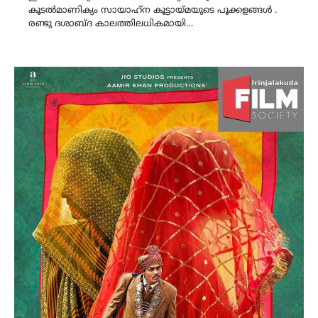
കൂടൽമാണിക്യം സായാഹ്‌ന കൂട്ടായ്‌മയുടെ പൂക്കളങ്ങൾ .
രണ്ടു ദശാബ്ദ കാലത്തിലധികമായി…