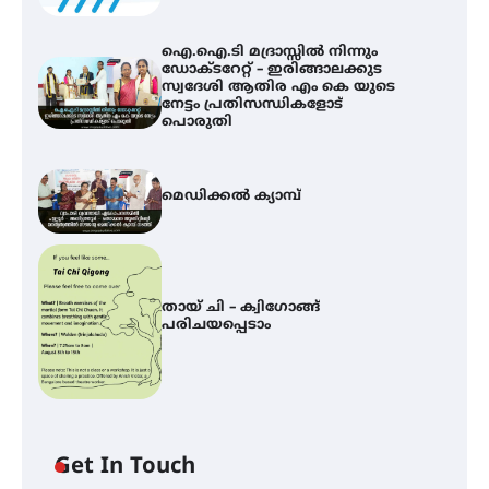
ഐ.ഐ.ടി മദ്രാസ്സിൽ നിന്നും
ഡോക്ടറേറ്റ് – ഇരിങ്ങാലക്കുട
സ്വദേശി ആതിര എം കെ യുടെ
നേട്ടം പ്രതിസന്ധികളോട്
പൊരുതി
മെഡിക്കൽ ക്യാമ്പ്
തായ് ചി – ക്വിഗോങ്ങ്
പരിചയപ്പെടാം
Get In Touch