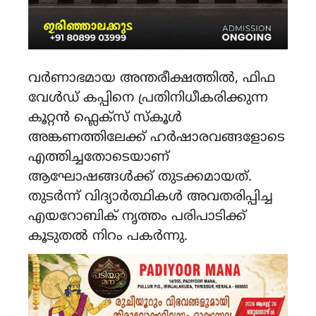
വർണാഭമായ അന്തരീക്ഷത്തിൽ, ഫിഫ
വേൾഡ് കപ്പിനെ പ്രതിനിധീകരിക്കുന്ന
കൂറ്റൻ ഫ്ലെക്സ് സ്കൂൾ
അങ്കണത്തിലേക്ക് ഹർഷാരവങ്ങളോടെ
എത്തിച്ചതോടെയാണ്
ആഘോഷങ്ങൾക്ക് തുടക്കമായത്.
തുടർന്ന് വിദ്യാർത്ഥികൾ അവതരിപ്പിച്ച
എയറോബിക് നൃത്തം പരിപാടിക്ക്
കൂടുതൽ നിറം പകർന്നു.