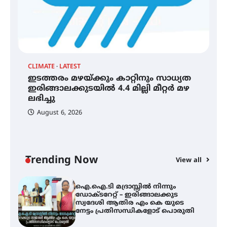
A
ഐ
അരങ്ങ് 2026′ ആഗസ്റ്റ് 8, 9
ഡ
തീയതികളിൽ
ആ
പ
CLIMATE
LATEST
ഇടത്തരം മഴയ്ക്കും കാറ്റിനും സാധ്യത
ഇടത്തരം മഴയ്ക്കും കാറ്റിനും
സാധ്യത ഇരിങ്ങാലക്കുടയിൽ 4.4
ഇരിങ്ങാലക്കുടയിൽ 4.4 മില്ലി മീറ്റർ മഴ
മില്ലി മീറ്റർ മഴ ലഭിച്ചു
ലഭിച്ചു
August 6, 2026
ഐ.ഐ.ടി മദ്രാസ്സിൽ നിന്നും
ഡോക്ടറേറ്റ് – ഇരിങ്ങാലക്കുട
സ്വദേശി ആതിര എം കെ യുടെ
നേട്ടം പ്രതിസന്ധികളോട് പൊരുതി
Trending Now
View all
മെഡിക്കൽ ക്യാമ്പ്