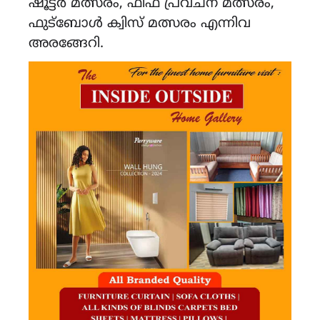
ഷൂട്ടർ മത്സരം, ഫിഫ പ്രവചന മത്സരം,
ഫുട്ബോൾ ക്വിസ് മത്സരം എന്നിവ
അരങ്ങേറി.