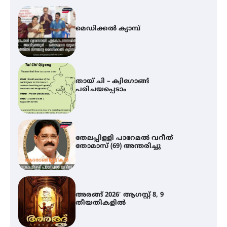
തായ് ചി – ക്വിഗോങ്ങ്
പരിചയപ്പെടാം
തേലപ്പിളളി പാറേമൽ വറീത്
തോമാസ് (69) അന്തരിച്ചു
അരങ്ങ് 2026′ ആഗസ്റ്റ് 8, 9
തീയതികളിൽ
ഇടത്തരം മഴയ്ക്കും കാറ്റിനും
സാധ്യത ഇരിങ്ങാലക്കുടയിൽ 4.4
മില്ലി മീറ്റർ മഴ ലഭിച്ചു