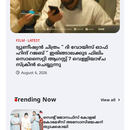
ഐ.ഐ.ടി മദ്രാസ്സിൽ നിന്നും
ഡോക്ടറേറ്റ് – ഇരിങ്ങാലക്കുട
സ്വദേശി ആതിര എം കെ യുടെ
നേട്ടം പ്രതിസന്ധികളോട് പൊരുതി
FILM
LATEST
ട്യുണീഷ്യൻ ചിത്രം ” ദി വോയിസ് ഓഫ്
ട്യുണീഷ്യൻ ചിത്രം ” ദി വോയിസ്
ഹിന്ദ് റജബ് ” ഇരിങ്ങാലക്കുട ഫിലിം
ഓഫ് ഹിന്ദ് റജബ് ” ഇരിങ്ങാലക്കുട
സൊസൈറ്റി ആഗസ്റ്റ് 7 വെള്ളിയാഴ്ച
ഫിലിം സൊസൈറ്റി ആഗസ്റ്റ് 7
വെള്ളിയാഴ്ച സ്‌ക്രീൻ ചെയ്യുന്നു
സ്‌ക്രീൻ ചെയ്യുന്നു
August 6, 2026
സെന്റ് ജോസഫ്സ് കോളജ്
കോമേഴ്‌സ് അസോസിയേഷന്
തുടക്കമായി
Trending Now
View all
കോമേഴ്സ് എക്സ്പോയുമായി
എസ് എൻ ഹയർ സെക്കൻഡറി
വിദ്യാർത്ഥികൾ