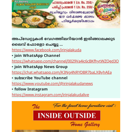
അപ്ഡേറ്റുകൾ വേഗത്തിലറിയാൻ ഇരിങ്ങാലക്കുട
ലൈവ് ഫോളോ ചെയ്യൂ …
https://www.facebook.com/irinjalakuda
▪
join WhatsApp Channel
https://whatsapp.com/channel/0029Va4ic6cBKfhytWZQed3O
▪
join WhatsApp News Group
https://chat.whatsapp.com/K3Ng4NRYDBR7baLXByhAEa
▪
subscribe YouTube channel
https://www.youtube.com/@irinjalakudanews
▪
follow Instagram
https://www.instagram.com/irinjalakudalive