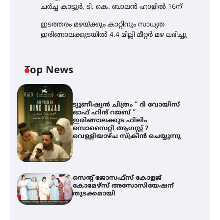
ചർച്ച കാട്ടൂർ, ടി. കെ. ബാലൻ ഹാളിൽ 16ന്
ഇടത്തരം മഴയ്ക്കും കാറ്റിനും സാധ്യത
ഇരിങ്ങാലക്കുടയിൽ 4.4 മില്ലി മീറ്റർ മഴ ലഭിച്ചു
Top News
ട്യുണീഷ്യൻ ചിത്രം ” ദി വോയിസ്
ഓഫ് ഹിന്ദ് റജബ് ”
ഇരിങ്ങാലക്കുട ഫിലിം
സൊസൈറ്റി ആഗസ്റ്റ് 7
വെള്ളിയാഴ്ച സ്‌ക്രീൻ ചെയ്യുന്നു
സെന്റ് ജോസഫ്സ് കോളജ്
കോമേഴ്‌സ് അസോസിയേഷന്
തുടക്കമായി