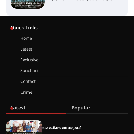
സെന്റ് ജോസഫ്സ് കോളജ്
കോമേഴ്‌സ് അസോസിയേഷന്
Quick Links
തുടക്കമായി
Home
Latest
കോമേഴ്സ് എക്സ്പോയുമായി
എസ് എൻ ഹയർ സെക്കൻഡറി
Exclusive
വിദ്യാർത്ഥികൾ
Sanchari
Contact
സർഗ്ഗസാഹിതി- കവിതാസംഗമം
Crime
2026 കവിതാ ചർച്ച കാട്ടൂർ, ടി. കെ.
ബാലൻ ഹാളിൽ 16ന്
Latest
Popular
ഇടത്തരം മഴയ്ക്കും കാറ്റിനും
സാധ്യത ഇരിങ്ങാലക്കുടയിൽ 4.4
മെഡിക്കൽ ക്യാമ്പ്
മില്ലി മീറ്റർ മഴ ലഭിച്ചു