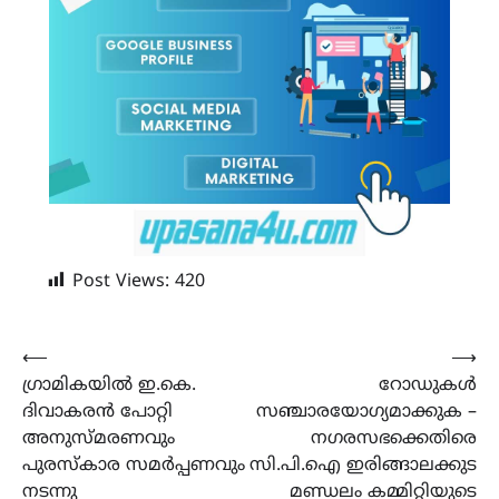
Post Views:
420
Post
⟵
⟶
ഗ്രാമികയിൽ ഇ.കെ.
റോഡുകൾ
navigation
ദിവാകരൻ പോറ്റി
സഞ്ചാരയോഗ്യമാക്കുക –
അനുസ്മരണവും
നഗരസഭക്കെതിരെ
പുരസ്കാര സമർപ്പണവും
സി.പി.ഐ ഇരിങ്ങാലക്കുട
നടന്നു
മണ്ഡലം കമ്മിറ്റിയുടെ