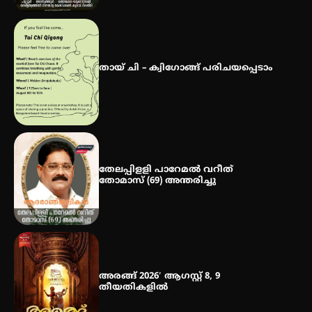
ഐ.ഐ.ടി മദ്രാസ്സിൽ നിന്നും
ഡോക്ടറേറ്റ് – ഇരിങ്ങാലക്കുട
സ്വദേശി ആതിര എം കെ യുടെ
തായ് ചി – ക്വിഗോങ്ങ് പരിചയപ്പെടാം
നേട്ടം പ്രതിസന്ധികളോട് പൊരുതി
തേലപ്പിളളി പാറേമൽ വറീത്
തോമാസ് (69) അന്തരിച്ചു
അരങ്ങ് 2026′ ആഗസ്റ്റ് 8, 9
തീയതികളിൽ