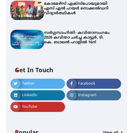
കോമേഴ്സ് എക്സ്പോയുമായി
എസ് എൻ ഹയർ സെക്കൻഡറി
വിദ്യാർത്ഥികൾ
സർഗ്ഗസാഹിതി- കവിതാസംഗമം
2026 കവിതാ ചർച്ച കാട്ടൂർ, ടി.
കെ. ബാലൻ ഹാളിൽ 16ന്
Get In Touch
Twitter
Facebook
LinkedIn
Instagram
YouTube
Popular