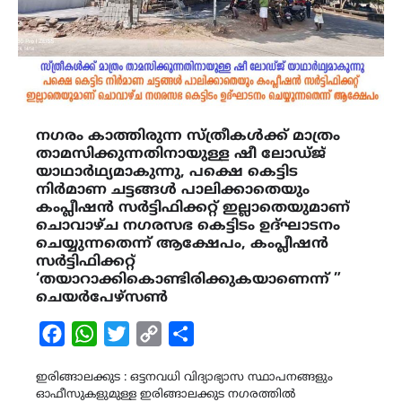
നഗരം കാത്തിരുന്ന സ്ത്രീകൾക്ക് മാത്രം
താമസിക്കുന്നതിനായുള്ള ഷീ ലോഡ്‌ജ്
യാഥാർഥ്യമാകുന്നു, പക്ഷെ കെട്ടിട
നിർമാണ ചട്ടങ്ങൾ പാലിക്കാതെയും
കംപ്ലീഷൻ സർട്ടിഫിക്കറ്റ് ഇല്ലാതെയുമാണ്
ചൊവാഴ്ച നഗരസഭ കെട്ടിടം ഉദ്‌ഘാടനം
ചെയ്യുന്നതെന്ന് ആക്ഷേപം, കംപ്ലീഷൻ
സർട്ടിഫിക്കറ്റ്
‘തയാറാക്കികൊണ്ടിരിക്കുകയാണെന്ന് ”
ചെയർപേഴ്സൺ
Facebook
WhatsApp
Twitter
Copy
Share
Link
ഇരിങ്ങാലക്കുട : ഒട്ടനവധി വിദ്യാഭ്യാസ സ്ഥാപനങ്ങളും
ഓഫീസുകളുമുള്ള ഇരിങ്ങാലക്കുട നഗരത്തിൽ