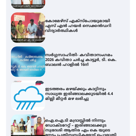
സർഗ്ഗസാഹിതി- കവിതാസംഗമം
2026 കവിതാ ചർച്ച കാട്ടൂർ, ടി. കെ.
ബാലൻ ഹാളിൽ 16ന്
ഇടത്തരം മഴയ്ക്കും കാറ്റിനും
സാധ്യത ഇരിങ്ങാലക്കുടയിൽ 4.4
മില്ലി മീറ്റർ മഴ ലഭിച്ചു
ഐ.ഐ.ടി മദ്രാസ്സിൽ നിന്നും
ഡോക്ടറേറ്റ് – ഇരിങ്ങാലക്കുട
സ്വദേശി ആതിര എം കെ യുടെ
നേട്ടം പ്രതിസന്ധികളോട് പൊരുതി
ട്യുണീഷ്യൻ ചിത്രം ” ദി വോയിസ്
ഓഫ് ഹിന്ദ് റജബ് ” ഇരിങ്ങാലക്കുട
ഫിലിം സൊസൈറ്റി ആഗസ്റ്റ് 7
വെള്ളിയാഴ്ച സ്‌ക്രീൻ ചെയ്യുന്നു