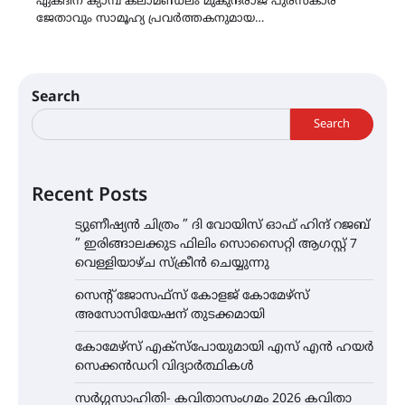
ഏകദിന ക്യാമ്പ് കലാമണ്ഡലം മുകുന്ദരാജ പുരസ്കാര
ജേതാവും സാമൂഹ്യ പ്രവർത്തകനുമായ…
Search
Search
Recent Posts
ട്യുണീഷ്യൻ ചിത്രം ” ദി വോയിസ് ഓഫ് ഹിന്ദ് റജബ്
” ഇരിങ്ങാലക്കുട ഫിലിം സൊസൈറ്റി ആഗസ്റ്റ് 7
വെള്ളിയാഴ്ച സ്‌ക്രീൻ ചെയ്യുന്നു
സെന്റ് ജോസഫ്സ് കോളജ് കോമേഴ്‌സ്
അസോസിയേഷന് തുടക്കമായി
കോമേഴ്സ് എക്സ്പോയുമായി എസ് എൻ ഹയർ
സെക്കൻഡറി വിദ്യാർത്ഥികൾ
സർഗ്ഗസാഹിതി- കവിതാസംഗമം 2026 കവിതാ