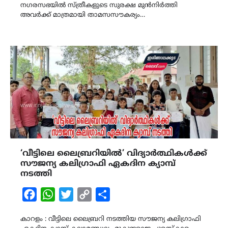
നഗരസഭയിൽ സ്ത്രീകളുടെ സുരക്ഷ മുൻനിർത്തി
അവർക്ക് മാത്രമായി താമസസൗകര്യം…
‘വീട്ടിലെ ലൈബ്രറിയിൽ’ വിദ്യാർത്ഥികൾക്ക്
സൗജന്യ കലിഗ്രാഫി ഏകദിന ക്യാമ്പ്
നടത്തി
Facebook
WhatsApp
Twitter
Copy
Share
Link
കാറളം : വീട്ടിലെ ലൈബ്രറി നടത്തിയ സൗജന്യ കലിഗ്രാഫി