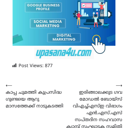
Post Views:
877
Post
⟵
⟶
കാപ്പ ചുമത്തി കുപ്രസിദ്ധ
ഇരിങ്ങാലക്കുട ഗവ
navigation
ഗുണ്ടയെ ആറു
മോഡൽ ബോയ്സ്
മാസത്തേക്ക് നാടുകടത്തി
വിഎച്ച്എസ്ഇ വിഭാഗം
എൻ.എസ്.എസ്
സപ്തദിന സഹവാസ
ക്യാമ്പ് സംഘാടക സമിതി