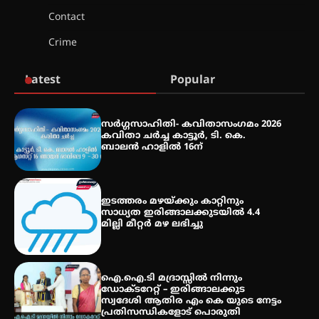
Contact
എം.ജി. യൂണിവേഴ്‌സിറ്റിയിൽ നിന്ന്
Crime
ഇംഗ്ളീഷ് സാഹിത്യത്തിൽ
ഡോക്ടറേറ്റ് നേടിയ എൻ. ആര്യ
Latest
Popular
ട്യുണീഷ്യൻ ചിത്രം ” ദി വോയിസ്
ഓഫ് ഹിന്ദ് റജബ് ” ഇരിങ്ങാലക്കുട
സർഗ്ഗസാഹിതി- കവിതാസംഗമം 2026
ഫിലിം സൊസൈറ്റി ആഗസ്റ്റ് 7
കവിതാ ചർച്ച കാട്ടൂർ, ടി. കെ.
വെള്ളിയാഴ്ച സ്‌ക്രീൻ ചെയ്യുന്നു
ബാലൻ ഹാളിൽ 16ന്
സെന്റ് ജോസഫ്സ് കോളജ്
ഇടത്തരം മഴയ്ക്കും കാറ്റിനും
കോമേഴ്‌സ് അസോസിയേഷന്
സാധ്യത ഇരിങ്ങാലക്കുടയിൽ 4.4
തുടക്കമായി
മില്ലി മീറ്റർ മഴ ലഭിച്ചു
കോമേഴ്സ് എക്സ്പോയുമായി
ഐ.ഐ.ടി മദ്രാസ്സിൽ നിന്നും
എസ് എൻ ഹയർ സെക്കൻഡറി
ഡോക്ടറേറ്റ് – ഇരിങ്ങാലക്കുട
വിദ്യാർത്ഥികൾ
സ്വദേശി ആതിര എം കെ യുടെ നേട്ടം
പ്രതിസന്ധികളോട് പൊരുതി