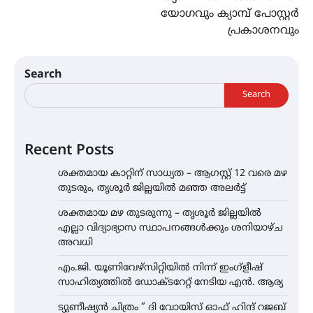
യോഗവും ക്യാമ്പ് പോസ്റ്റർ
പ്രകാശനവും
Search
Search
Recent Posts
ശക്തമായ കാറ്റിന് സാധ്യത – ആഗസ്റ്റ് 12 വരെ മഴ
തുടരും, തൃശൂർ ജില്ലയിൽ മഞ്ഞ അലർട്ട്
ശക്തമായ മഴ തുടരുന്നു – തൃശൂർ ജില്ലയിൽ
എല്ലാ വിദ്യാഭ്യാസ സ്ഥാപനങ്ങൾക്കും ശനിയാഴ്ച
അവധി
എം.ജി. യൂണിവേഴ്‌സിറ്റിയിൽ നിന്ന് ഇംഗ്ളീഷ്
സാഹിത്യത്തിൽ ഡോക്ടറേറ്റ് നേടിയ എൻ. ആര്യ
ട്യുണീഷ്യൻ ചിത്രം ” ദി വോയിസ് ഓഫ് ഹിന്ദ് റജബ്