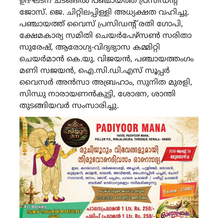
ഉദ്ഘടന ചടങ്ങില്‍ പഞ്ചായത്ത് പ്രസിഡന്റ്
ജോസ്. ജെ. ചിറ്റിലപ്പിള്ളി അധ്യക്ഷത വഹിച്ചു.
പഞ്ചായത്ത് വൈസ് പ്രസിഡന്റ് രതി ഗോപി,
ക്ഷേമകാര്യ സമിതി ചെയര്‍പേഴ്‌സണ്‍ സരിതാ
സുരേഷ്, ആരോഗ്യ-വിദ്യഭ്യാസ കമ്മിറ്റി
ചെയര്‍മാന്‍ കെ.യു. വിജയന്‍, പഞ്ചായത്തംഗം
മണി സജയന്‍, ഐ.സി.ഡി.എസ് സൂപ്പര്‍
വൈസര്‍ അന്‍സാ അബ്രഹാം, സുനിത മുരളി,
സിന്ധു നാരായണന്‍കുട്ടി, ശോഭന, ശാന്തി
തുടങ്ങിയവര്‍ സംസാരിച്ചു.