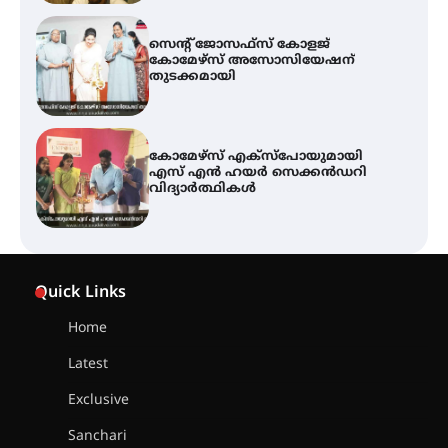
സെന്റ് ജോസഫ്സ് കോളജ്
കോമേഴ്‌സ് അസോസിയേഷന്
തുടക്കമായി
കോമേഴ്സ് എക്സ്പോയുമായി
എസ് എൻ ഹയർ സെക്കൻഡറി
വിദ്യാർത്ഥികൾ
ശക്തമായ കാറ്റിന് സാധ്യത –
ആഗസ്റ്റ് 12 വരെ മഴ തുടരും,
Quick Links
തൃശൂർ ജില്ലയിൽ മഞ്ഞ അലർട്ട്
Home
Latest
ശക്തമായ മഴ തുടരുന്നു – തൃശൂർ
ജില്ലയിൽ എല്ലാ വിദ്യാഭ്യാസ
Exclusive
സ്ഥാപനങ്ങൾക്കും ശനിയാഴ്ച
അവധി
Sanchari