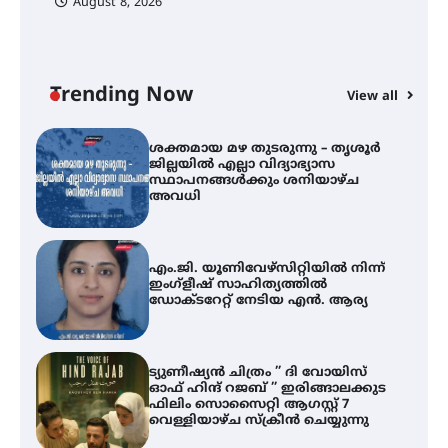
August 8, 2026
ശക്തമായ കാറ്റിന് സാധ്യത –
ആഗസ്റ്റ് 12 വരെ മഴ തുടരും,
തൃശൂർ ജില്ലയിൽ മഞ്ഞ അലർട്ട്
Trending Now
View all
ശക്തമായ മഴ തുടരുന്നു – തൃശൂർ
ജില്ലയിൽ എല്ലാ വിദ്യാഭ്യാസ
സ്ഥാപനങ്ങൾക്കും ശനിയാഴ്ച
അവധി
എം.ജി. യൂണിവേഴ്‌സിറ്റിയിൽ നിന്ന്
ഇംഗ്ളീഷ് സാഹിത്യത്തിൽ
ഡോക്ടറേറ്റ് നേടിയ എൻ. ആര്യ
ട്യുണീഷ്യൻ ചിത്രം ” ദി വോയിസ്
ഓഫ് ഹിന്ദ് റജബ് ” ഇരിങ്ങാലക്കുട
ഫിലിം സൊസൈറ്റി ആഗസ്റ്റ് 7
വെള്ളിയാഴ്ച സ്‌ക്രീൻ ചെയ്യുന്നു