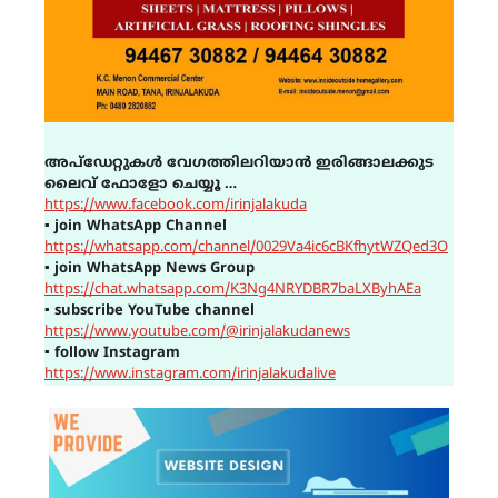
അപ്ഡേറ്റുകൾ വേഗത്തിലറിയാൻ ഇരിങ്ങാലക്കുട
ലൈവ് ഫോളോ ചെയ്യൂ …
https://www.facebook.com/irinjalakuda
▪
join WhatsApp Channel
https://whatsapp.com/channel/0029Va4ic6cBKfhytWZQed3O
▪
join WhatsApp News Group
https://chat.whatsapp.com/K3Ng4NRYDBR7baLXByhAEa
▪
subscribe YouTube channel
https://www.youtube.com/@irinjalakudanews
▪
follow Instagram
https://www.instagram.com/irinjalakudalive