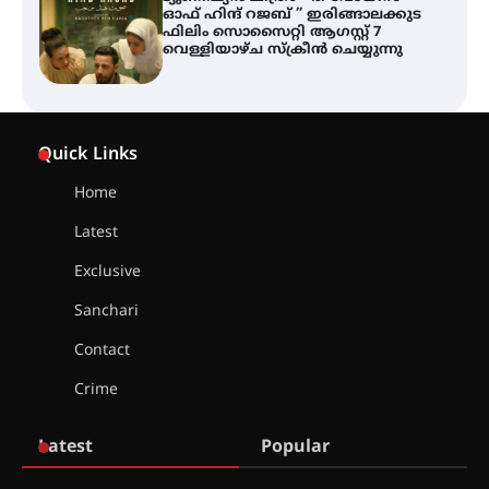
തിരനോട്ടം ‘അരങ്ങ് 2026’ ഉണർന്നു
ഐ.ടി.യു. ബാങ്കിലെ
നിക്ഷേപകർക്ക് പണം തിരികെ
ലഭ്യമാക്കാൻ കേന്ദ്ര-കേരള
Quick Links
സർക്കാരുകൾ അടിയന്തരമായി
ഇടപെടണമെന്ന് ഐ.ടി.യു. ബാങ്ക്
നിക്ഷേപക സംരക്ഷണ സമിതി
Home
Latest
ശക്തമായ കാറ്റിന് സാധ്യത –
ആഗസ്റ്റ് 12 വരെ മഴ തുടരും,
Exclusive
തൃശൂർ ജില്ലയിൽ മഞ്ഞ അലർട്ട്
Sanchari
Contact
ശക്തമായ മഴ തുടരുന്നു – തൃശൂർ
ജില്ലയിൽ എല്ലാ വിദ്യാഭ്യാസ
Crime
സ്ഥാപനങ്ങൾക്കും ശനിയാഴ്ച
അവധി
Latest
Popular