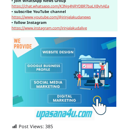
▪
join WhatsApp News Group
https://chat.whatsapp.com/K3Ng4NRYDBR7baLXByhAEa
▪
subscribe YouTube channel
https://www.youtube.com/@irinjalakudanews
▪
follow Instagram
https://www.instagram.com/irinjalakudalive
Post Views:
385