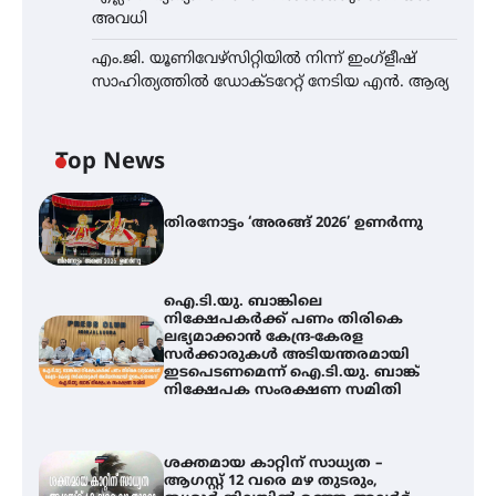
അവധി
എം.ജി. യൂണിവേഴ്‌സിറ്റിയിൽ നിന്ന് ഇംഗ്ളീഷ്
സാഹിത്യത്തിൽ ഡോക്ടറേറ്റ് നേടിയ എൻ. ആര്യ
Top News
തിരനോട്ടം ‘അരങ്ങ് 2026’ ഉണർന്നു
ഐ.ടി.യു. ബാങ്കിലെ
നിക്ഷേപകർക്ക് പണം തിരികെ
ലഭ്യമാക്കാൻ കേന്ദ്ര-കേരള
സർക്കാരുകൾ അടിയന്തരമായി
ഇടപെടണമെന്ന് ഐ.ടി.യു. ബാങ്ക്
നിക്ഷേപക സംരക്ഷണ സമിതി
ശക്തമായ കാറ്റിന് സാധ്യത –
ആഗസ്റ്റ് 12 വരെ മഴ തുടരും,