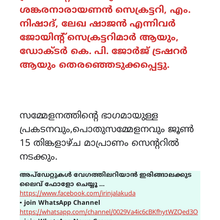
ശങ്കരനാരായണൻ സെക്രട്ടറി, എം.
നിഷാദ്, ലേഖ ഷാജൻ എന്നിവർ
ജോയിന്റ് സെക്രട്ടറിമാർ ആയും,
ഡോക്ടർ കെ. പി. ജോർജ് ട്രഷറർ
ആയും തെരഞ്ഞെടുക്കപ്പെട്ടു.
സമ്മേളനത്തിൻ്റെ ഭാഗമായുള്ള
പ്രകടനവും,പൊതുസമ്മേളനവും ജൂൺ
15 തിങ്കളാഴ്ച മാപ്രാണം സെൻ്ററിൽ
നടക്കും.
അപ്ഡേറ്റുകൾ വേഗത്തിലറിയാൻ ഇരിങ്ങാലക്കുട
ലൈവ് ഫോളോ ചെയ്യൂ …
https://www.facebook.com/irinjalakuda
▪
join WhatsApp Channel
https://whatsapp.com/channel/0029Va4ic6cBKfhytWZQed3O