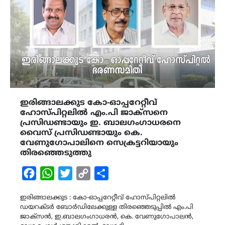
ഇരിങ്ങാലക്കുട കോ-ഓപ്പറേറ്റീവ്
ഹോസ്പിറ്റലിൽ എം.പി ജാക്സനെ
പ്രസിഡണ്ടായും ഇ. ബാലഗംഗാധരനെ
വൈസ് പ്രസിഡണ്ടായും കെ.
വേണുഗോപാലിനെ സെക്രട്ടറിയായും
തിരഞ്ഞെടുത്തു
Facebook
WhatsApp
Twitter
Copy
Share
Link
ഇരിങ്ങാലക്കുട : കോ-ഓപ്പറേറ്റീവ് ഹോസ്‌പിറ്റലിൽ
ഡയറക്‌ടർ ബോർഡിലേക്കുള്ള തിരഞ്ഞെടുപ്പിൽ എം.പി
ജാക്‌സൻ, ഇ.ബാലഗംഗാധരൻ, കെ. വേണുഗോപാലൻ,