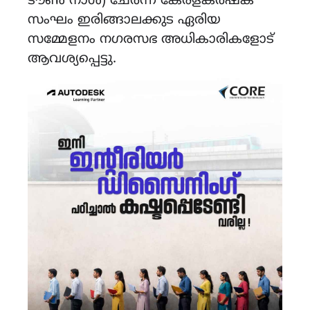
ടൗൺ നാൾ) ചേർന്ന കേരളകർഷക
സംഘം ഇരിങ്ങാലക്കുട ഏരിയ
സമ്മേളനം നഗരസഭ അധികാരികളോട്
ആവശ്യപ്പെട്ടു.