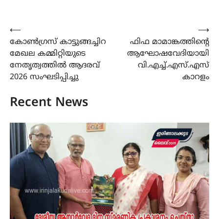
Post
⟵
⟶
കോൺഗ്രസ് കാട്ടുങ്ങച്ചിറ
ഫിഫ മാമാങ്കത്തിന്റെ
navigation
മേഖല കമ്മിറ്റിയുടെ
ആഘോഷവേദിയായി
നേതൃത്വത്തിൽ ആദരവ്
വി.എച്ച്.എസ്.എസ്
2026 സംഘടിപ്പിച്ചു
കാറളം
Recent News