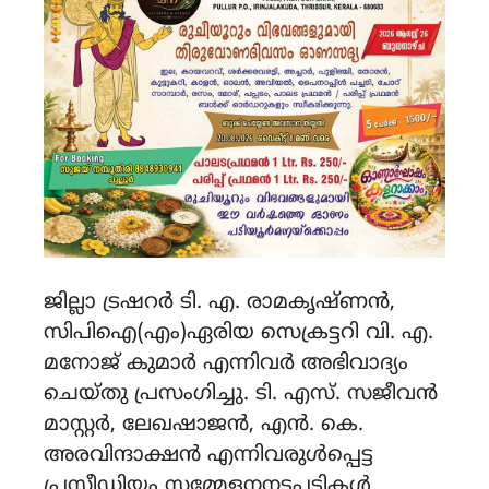
ജില്ലാ ട്രഷറർ ടി. എ. രാമകൃഷ്ണൻ,
സിപിഐ(എം)ഏരിയ സെക്രട്ടറി വി. എ.
മനോജ്‌ കുമാർ എന്നിവർ അഭിവാദ്യം
ചെയ്തു പ്രസംഗിച്ചു. ടി. എസ്‌. സജീവൻ
മാസ്റ്റർ, ലേഖഷാജൻ, എൻ. കെ.
അരവിന്ദാക്ഷൻ എന്നിവരുൾപ്പെട്ട
പ്രസീഡിയം സമ്മേളനനടപടികൾ