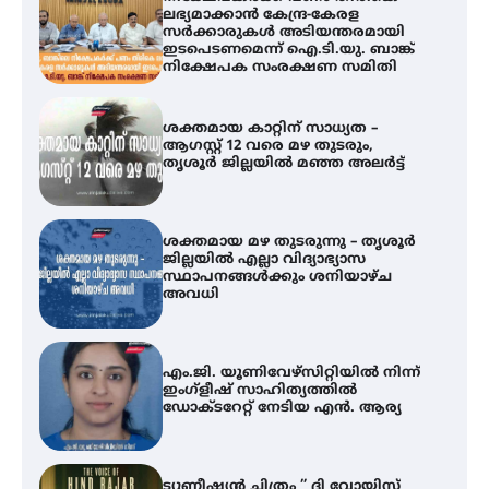
ശക്തമായ കാറ്റിന് സാധ്യത –
ആഗസ്റ്റ് 12 വരെ മഴ തുടരും,
തൃശൂർ ജില്ലയിൽ മഞ്ഞ അലർട്ട്
ശക്തമായ മഴ തുടരുന്നു – തൃശൂർ
ജില്ലയിൽ എല്ലാ വിദ്യാഭ്യാസ
സ്ഥാപനങ്ങൾക്കും ശനിയാഴ്ച
അവധി
എം.ജി. യൂണിവേഴ്‌സിറ്റിയിൽ നിന്ന്
ഇംഗ്ളീഷ് സാഹിത്യത്തിൽ
ഡോക്ടറേറ്റ് നേടിയ എൻ. ആര്യ
ട്യുണീഷ്യൻ ചിത്രം ” ദി വോയിസ്
ഓഫ് ഹിന്ദ് റജബ് ” ഇരിങ്ങാലക്കുട
ഫിലിം സൊസൈറ്റി ആഗസ്റ്റ് 7
വെള്ളിയാഴ്ച സ്‌ക്രീൻ ചെയ്യുന്നു