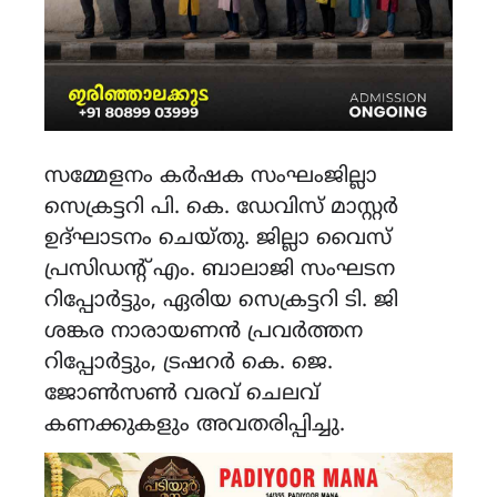
സമ്മേളനം കർഷക സംഘംജില്ലാ
സെക്രട്ടറി പി. കെ. ഡേവിസ് മാസ്റ്റർ
ഉദ്ഘാടനം ചെയ്തു. ജില്ലാ വൈസ്
പ്രസിഡന്റ്‌ എം. ബാലാജി സംഘടന
റിപ്പോർട്ടും, ഏരിയ സെക്രട്ടറി ടി. ജി
ശങ്കര നാരായണൻ പ്രവർത്തന
റിപ്പോർട്ടും, ട്രഷറർ കെ. ജെ.
ജോൺസൺ വരവ് ചെലവ്
കണക്കുകളും അവതരിപ്പിച്ചു.