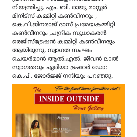
നിയന്ത്രിച്ചു. എം. ബി. രാജു മാസ്റ്റർ
മിനിട്സ് കമ്മിറ്റി കൺവീനറും ,
കെ.വി.ജിനരാജ് ദാസ് പ്രമേയകമ്മിറ്റി
കൺവീനറും ,ചന്ദ്രിക സുധാകരൻ
രെജിസ്ട്രേഷൻ കമ്മിറ്റി കൺവീനരും
ആയിരുന്നു. സ്വാഗത സംഘം
ചെയർമാൻ ആൽ.എൽ. ജീവൻ ലാൽ
സ്വാഗതവും ഏരിയാ ട്രഷറർ ഡോ:
കെ.പി. ജോർജ്ജ് നന്ദിയും പറഞ്ഞു.