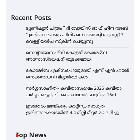
Recent Posts
ട്യുണീഷ്യൻ ചിത്രം ” ദി വോയിസ് ഓഫ് ഹിന്ദ് റജബ്
” ഇരിങ്ങാലക്കുട ഫിലിം സൊസൈറ്റി ആഗസ്റ്റ് 7
വെള്ളിയാഴ്ച സ്‌ക്രീൻ ചെയ്യുന്നു
സെന്റ് ജോസഫ്സ് കോളജ് കോമേഴ്‌സ്
അസോസിയേഷന് തുടക്കമായി
കോമേഴ്സ് എക്സ്പോയുമായി എസ് എൻ ഹയർ
സെക്കൻഡറി വിദ്യാർത്ഥികൾ
സർഗ്ഗസാഹിതി- കവിതാസംഗമം 2026 കവിതാ
ചർച്ച കാട്ടൂർ, ടി. കെ. ബാലൻ ഹാളിൽ 16ന്
ഇടത്തരം മഴയ്ക്കും കാറ്റിനും സാധ്യത
ഇരിങ്ങാലക്കുടയിൽ 4.4 മില്ലി മീറ്റർ മഴ ലഭിച്ചു
Top News