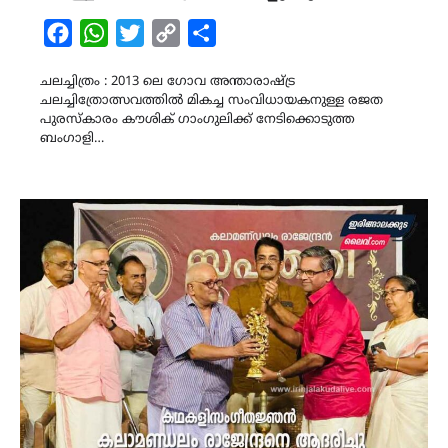
Facebook
WhatsApp
Twitter
Copy
Share
Link
ചലച്ചിത്രം : 2013 ലെ ഗോവ അന്താരാഷ്ട്ര
ചലച്ചിത്രോത്സവത്തിൽ മികച്ച സംവിധായകനുള്ള രജത
പുരസ്കാരം കൗശിക് ഗാംഗുലിക്ക് നേടിക്കൊടുത്ത
ബംഗാളി…