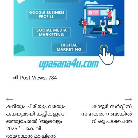
Post Views:
784
Post
⟵
⟶
കളിയും ചിരിയും വരയും
കാട്ടൂര്‍ സര്‍വ്വീസ്
navigation
കഥയുമായി കുട്ടികളുടെ
സഹകരണ ബാങ്കിൽ
ഒത്തുചേരൽ ‘ആലവട്ടം
വിഷു പടക്കചന്ത
2025 ‘ – കെ.വി
രാമനാഥൻ മാഷിൻ്റെ