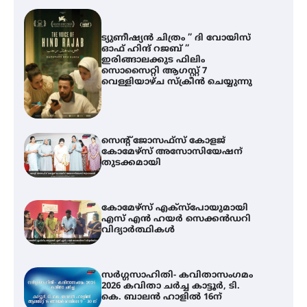
ട്യുണീഷ്യൻ ചിത്രം ” ദി വോയിസ്
ഓഫ് ഹിന്ദ് റജബ് ”
ഇരിങ്ങാലക്കുട ഫിലിം
സൊസൈറ്റി ആഗസ്റ്റ് 7
വെള്ളിയാഴ്ച സ്‌ക്രീൻ ചെയ്യുന്നു
സെന്റ് ജോസഫ്സ് കോളജ്
കോമേഴ്‌സ് അസോസിയേഷന്
തുടക്കമായി
കോമേഴ്സ് എക്സ്പോയുമായി
എസ് എൻ ഹയർ സെക്കൻഡറി
വിദ്യാർത്ഥികൾ
സർഗ്ഗസാഹിതി- കവിതാസംഗമം
2026 കവിതാ ചർച്ച കാട്ടൂർ, ടി.
കെ. ബാലൻ ഹാളിൽ 16ന്