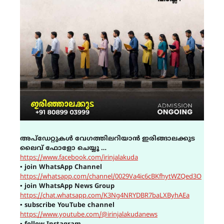
അപ്ഡേറ്റുകൾ വേഗത്തിലറിയാൻ ഇരിങ്ങാലക്കുട
ലൈവ് ഫോളോ ചെയ്യൂ …
https://www.facebook.com/irinjalakuda
▪
join WhatsApp Channel
https://whatsapp.com/channel/0029Va4ic6cBKfhytWZQed3O
▪
join WhatsApp News Group
https://chat.whatsapp.com/K3Ng4NRYDBR7baLXByhAEa
▪
subscribe YouTube channel
https://www.youtube.com/@irinjalakudanews