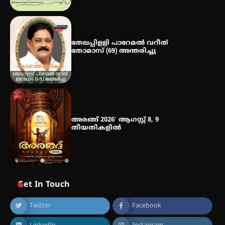
തേലപ്പിളളി പാറേമൽ വറീത്
തോമാസ് (69) അന്തരിച്ചു
അരങ്ങ് 2026′ ആഗസ്റ്റ് 8, 9
തീയതികളിൽ
Get In Touch
Twitter
Facebook