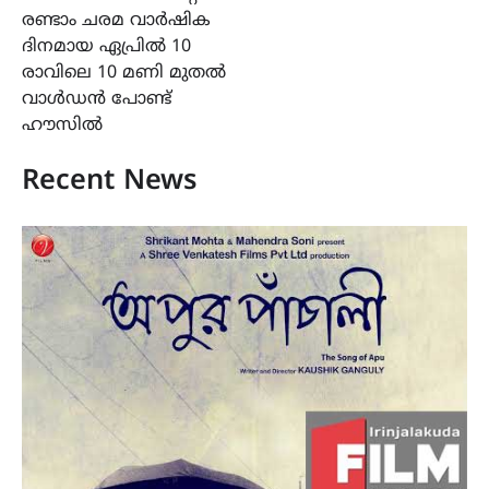
രണ്ടാം ചരമ വാർഷിക
ദിനമായ ഏപ്രിൽ 10
രാവിലെ 10 മണി മുതൽ
വാൾഡൻ പോണ്ട്
ഹൗസിൽ
Recent News