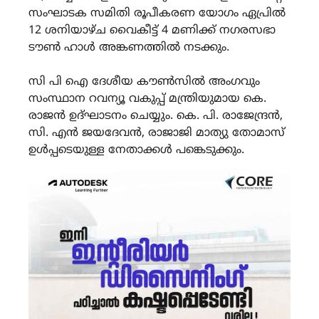
സംഘാടക സമിതി രൂപീകരണ യോഗം ഏപ്രിൽ
12 ശനിയാഴ്ച വൈകീട്ട് 4 മണിക്ക് നഗരസഭാ
ടൗൺ ഹാൾ അങ്കണത്തിൽ നടക്കും.
സി പി ഐ ദേശീയ കൗൺസിൽ അംഗവും
സംസ്ഥാന റവന്യൂ വകുപ്പ് മന്ത്രിയുമായ കെ.
രാജൻ ഉദ്ഘാടനം ചെയ്യും. കെ. പി. രാജേന്ദ്രൻ,
സി. എൻ ജയദേവൻ, രാജാജി മാത്യു തോമാസ്
ഉൾപ്പടെയുള്ള നേതാക്കൾ പങ്കെടുക്കും.