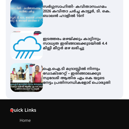
ഇടത്തരം മഴയ്ക്കും കാറ്റിനും
സാധ്യത ഇരിങ്ങാലക്കുടയിൽ 4.4
മില്ലി മീറ്റർ മഴ ലഭിച്ചു
ഐ.ഐ.ടി മദ്രാസ്സിൽ നിന്നും
ഡോക്ടറേറ്റ് – ഇരിങ്ങാലക്കുട
സ്വദേശി ആതിര എം കെ യുടെ
നേട്ടം പ്രതിസന്ധികളോട് പൊരുതി
ട്യുണീഷ്യൻ ചിത്രം ” ദി വോയിസ്
ഓഫ് ഹിന്ദ് റജബ് ” ഇരിങ്ങാലക്കുട
ഫിലിം സൊസൈറ്റി ആഗസ്റ്റ് 7
വെള്ളിയാഴ്ച സ്‌ക്രീൻ ചെയ്യുന്നു
സെന്റ് ജോസഫ്സ് കോളജ്
കോമേഴ്‌സ് അസോസിയേഷന്
Quick Links
തുടക്കമായി
Home