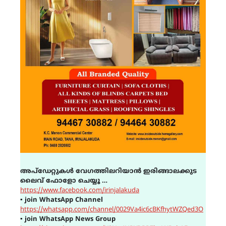
അപ്ഡേറ്റുകൾ വേഗത്തിലറിയാൻ ഇരിങ്ങാലക്കുട
ലൈവ് ഫോളോ ചെയ്യൂ …
https://www.facebook.com/irinjalakuda
▪
join WhatsApp Channel
https://whatsapp.com/channel/0029Va4ic6cBKfhytWZQed3O
▪
join WhatsApp News Group