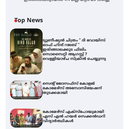
Top News
ട്യുണീഷ്യൻ ചിത്രം ” ദി വോയിസ്
ഓഫ് ഹിന്ദ് റജബ് ”
ഇരിങ്ങാലക്കുട ഫിലിം
സൊസൈറ്റി ആഗസ്റ്റ് 7
വെള്ളിയാഴ്ച സ്‌ക്രീൻ ചെയ്യുന്നു
സെന്റ് ജോസഫ്സ് കോളജ്
കോമേഴ്‌സ് അസോസിയേഷന്
തുടക്കമായി
കോമേഴ്സ് എക്സ്പോയുമായി
എസ് എൻ ഹയർ സെക്കൻഡറി
വിദ്യാർത്ഥികൾ