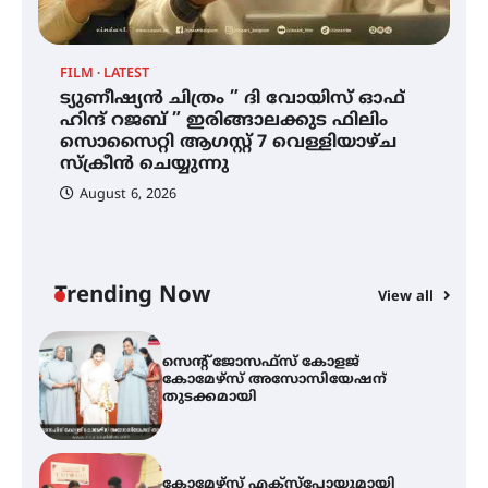
ഡോക്ടറേറ്റ് – ഇരിങ്ങാലക്കുട
സ്വദേശി ആതിര എം കെ യുടെ
നേട്ടം പ്രതിസന്ധികളോട് പൊരുതി
FILM
LATEST
ട്യുണീഷ്യൻ ചിത്രം ” ദി വോയിസ് ഓഫ്
ട്യുണീഷ്യൻ ചിത്രം ” ദി വോയിസ്
ഹിന്ദ് റജബ് ” ഇരിങ്ങാലക്കുട ഫിലിം
ഓഫ് ഹിന്ദ് റജബ് ” ഇരിങ്ങാലക്കുട
സൊസൈറ്റി ആഗസ്റ്റ് 7 വെള്ളിയാഴ്ച
ഫിലിം സൊസൈറ്റി ആഗസ്റ്റ് 7
വെള്ളിയാഴ്ച സ്‌ക്രീൻ ചെയ്യുന്നു
സ്‌ക്രീൻ ചെയ്യുന്നു
August 6, 2026
സെന്റ് ജോസഫ്സ് കോളജ്
കോമേഴ്‌സ് അസോസിയേഷന്
തുടക്കമായി
Trending Now
View all
കോമേഴ്സ് എക്സ്പോയുമായി
എസ് എൻ ഹയർ സെക്കൻഡറി
വിദ്യാർത്ഥികൾ
സർഗ്ഗസാഹിതി- കവിതാസംഗമം