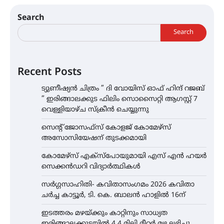
Search
Search
Recent Posts
ട്യുണീഷ്യൻ ചിത്രം ” ദി വോയിസ് ഓഫ് ഹിന്ദ് റജബ്
” ഇരിങ്ങാലക്കുട ഫിലിം സൊസൈറ്റി ആഗസ്റ്റ് 7
വെള്ളിയാഴ്ച സ്‌ക്രീൻ ചെയ്യുന്നു
സെന്റ് ജോസഫ്സ് കോളജ് കോമേഴ്‌സ്
അസോസിയേഷന് തുടക്കമായി
കോമേഴ്സ് എക്സ്പോയുമായി എസ് എൻ ഹയർ
സെക്കൻഡറി വിദ്യാർത്ഥികൾ
സർഗ്ഗസാഹിതി- കവിതാസംഗമം 2026 കവിതാ
ചർച്ച കാട്ടൂർ, ടി. കെ. ബാലൻ ഹാളിൽ 16ന്
ഇടത്തരം മഴയ്ക്കും കാറ്റിനും സാധ്യത
ഇരിങ്ങാലക്കുടയിൽ 4.4 മില്ലി മീറ്റർ മഴ ലഭിച്ചു