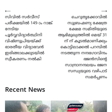
Post
⟵
⟶
സിവിൽ സർവീസ്
ചെറുതൃക്കോവിൽ
navigation
പരീക്ഷയിൽ 149-ാം റാങ്ക്
സുബ്രഹ്മണ്യ ക്ഷേത്ര
നേടിയ
ക്ഷേമ സമിതിയുടെ
പൂർവ്വവിദ്യാർത്ഥിനി
ആഭിമുഖ്യത്തിൽ മെയ് 31
വിഷ്ണുപ്രിയയ്ക്ക്
ന് ന് കൂടൽമാണിക്ക്യം
ഭാരതീയ വിദ്യാഭവൻ
കൊട്ടിലാക്കൽ പറമ്പിൽ
ഇരിങ്ങാലക്കുടയിൽ
നടത്തുന്ന നന്ദഗോവിന്ദം
സ്വീകരണം നൽകി
ഭജൻസിന്റെ
സാന്ദ്രാനന്ദലയം ഭജന
സന്ധ്യയുടെ വഴിപാട്
സമർപ്പണം
Recent News