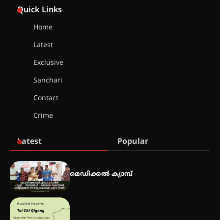
കോമേഴ്‌സ് അസോസിയേഷന്
Quick Links
തുടക്കമായി
Home
Latest
കോമേഴ്സ് എക്സ്പോയുമായി
എസ് എൻ ഹയർ സെക്കൻഡറി
Exclusive
വിദ്യാർത്ഥികൾ
Sanchari
Contact
സർഗ്ഗസാഹിതി- കവിതാസംഗമം
Crime
2026 കവിതാ ചർച്ച കാട്ടൂർ, ടി. കെ.
ബാലൻ ഹാളിൽ 16ന്
Latest
Popular
ഇടത്തരം മഴയ്ക്കും കാറ്റിനും
സാധ്യത ഇരിങ്ങാലക്കുടയിൽ 4.4
മെഡിക്കൽ ക്യാമ്പ്
മില്ലി മീറ്റർ മഴ ലഭിച്ചു
ഐ.ഐ.ടി മദ്രാസ്സിൽ നിന്നും