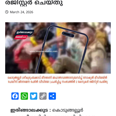
രജിസ്റ്റർ ചെയ്തു
March 24, 2026
Facebook
WhatsApp
Twitter
Copy
Share
Link
ഇരിങ്ങാലക്കുട :
കൊടുങ്ങല്ലൂർ