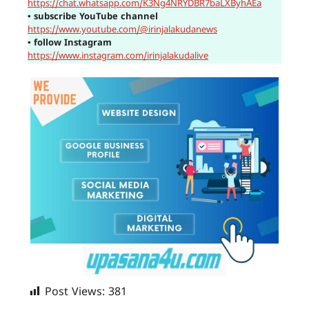
https://chat.whatsapp.com/K3Ng4NRYDBR7baLXByhAEa
▪
subscribe YouTube channel
https://www.youtube.com/@irinjalakudanews
▪
follow Instagram
https://www.instagram.com/irinjalakudalive
Post Views:
381