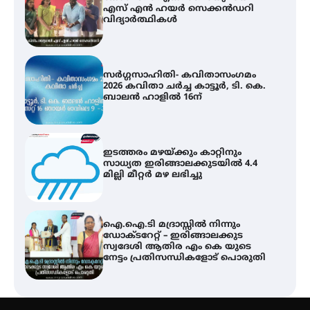
2026 കവിതാ ചർച്ച കാട്ടൂർ, ടി. കെ.
ബാലൻ ഹാളിൽ 16ന്
ഇടത്തരം മഴയ്ക്കും കാറ്റിനും
സാധ്യത ഇരിങ്ങാലക്കുടയിൽ 4.4
മില്ലി മീറ്റർ മഴ ലഭിച്ചു
ഐ.ഐ.ടി മദ്രാസ്സിൽ നിന്നും
ഡോക്ടറേറ്റ് – ഇരിങ്ങാലക്കുട
സ്വദേശി ആതിര എം കെ യുടെ
നേട്ടം പ്രതിസന്ധികളോട് പൊരുതി
ട്യുണീഷ്യൻ ചിത്രം ” ദി വോയിസ്
ഓഫ് ഹിന്ദ് റജബ് ” ഇരിങ്ങാലക്കുട
ഫിലിം സൊസൈറ്റി ആഗസ്റ്റ് 7
വെള്ളിയാഴ്ച സ്‌ക്രീൻ ചെയ്യുന്നു
സെന്റ് ജോസഫ്സ് കോളജ്