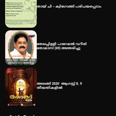
ഡോക്ടറേറ്റ് – ഇരിങ്ങാലക്കുട
സ്വദേശി ആതിര എം കെ യുടെ
തായ് ചി – ക്വിഗോങ്ങ് പരിചയപ്പെടാം
നേട്ടം പ്രതിസന്ധികളോട് പൊരുതി
തേലപ്പിളളി പാറേമൽ വറീത്
തോമാസ് (69) അന്തരിച്ചു
അരങ്ങ് 2026′ ആഗസ്റ്റ് 8, 9
തീയതികളിൽ