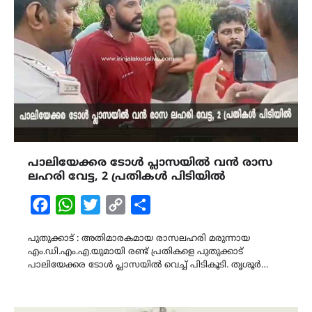
പാലിയേക്കര ടോൾ പ്ലാസയിൽ വൻ രാസ
ലഹരി വേട്ട, 2 പ്രതികൾ പിടിയിൽ
Facebook
WhatsApp
Twitter
Copy
Share
Link
പുതുക്കാട് : അതിമാരകമായ രാസലഹരി മരുന്നായ
എം.ഡി.എം.എ.യുമായി രണ്ട് പ്രതികളെ പുതുക്കാട്
പാലിയേക്കര ടോൾ പ്ലാസയിൽ വെച്ച് പിടികൂടി. തൃശൂർ…