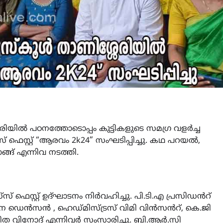
ിൽ പഠനത്തോടൊപ്പം കുട്ടികളുടെ സമഗ്ര വളർച്ച
് ഫെസ്റ്റ് “ആരവം 2k24” സംഘടിപ്പിച്ചു. കഥ പറയൽ,
ങ് എന്നിവ നടത്തി.
 ഫെസ്റ്റ് ഉദ്ഘാടനം നിർവഹിച്ചു. പി.ടി.എ പ്രസിഡൻറ്
 ഡെൻസൻ , ഹെഡ്മിസ്ട്രസ് വിമി വിൻസൻറ്, കെ.ജി
ത വിനോദ് എന്നിവർ സംസാരിച്ചു. ബി.ആർ.സി