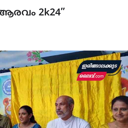
 “ആരവം 2k24”