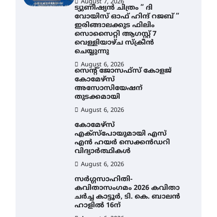
August 7, 2026
ട്യുണീഷ്യൻ ചിത്രം ” ദി
വോയിസ് ഓഫ് ഹിന്ദ് റജബ് ”
ഇരിങ്ങാലക്കുട ഫിലിം
സൊസൈറ്റി ആഗസ്റ്റ് 7
AWA
വെള്ളിയാഴ്ച സ്‌ക്രീൻ
ചെയ്യുന്നു
എം
നി
August 6, 2026
സെന്റ് ജോസഫ്സ് കോളജ്
സാ
കോമേഴ്‌സ്
ന
അസോസിയേഷന്
തുടക്കമായി
Au
August 6, 2026
കോമേഴ്സ്
എക്സ്പോയുമായി എസ്
എൻ ഹയർ സെക്കൻഡറി
വിദ്യാർത്ഥികൾ
August 6, 2026
സർഗ്ഗസാഹിതി-
കവിതാസംഗമം 2026 കവിതാ
ചർച്ച കാട്ടൂർ, ടി. കെ. ബാലൻ
ഹാളിൽ 16ന്