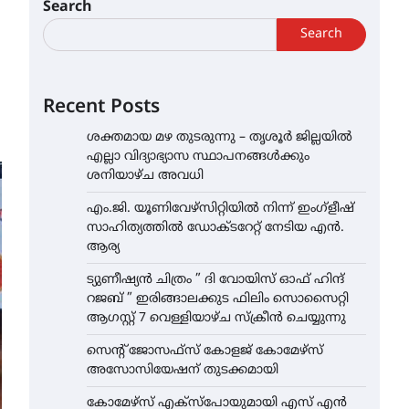
Search
Search
Recent Posts
ശക്തമായ മഴ തുടരുന്നു – തൃശൂർ ജില്ലയിൽ
എല്ലാ വിദ്യാഭ്യാസ സ്ഥാപനങ്ങൾക്കും
ശനിയാഴ്ച അവധി
എം.ജി. യൂണിവേഴ്‌സിറ്റിയിൽ നിന്ന് ഇംഗ്ളീഷ്
സാഹിത്യത്തിൽ ഡോക്ടറേറ്റ് നേടിയ എൻ.
ആര്യ
ട്യുണീഷ്യൻ ചിത്രം ” ദി വോയിസ് ഓഫ് ഹിന്ദ്
റജബ് ” ഇരിങ്ങാലക്കുട ഫിലിം സൊസൈറ്റി
ആഗസ്റ്റ് 7 വെള്ളിയാഴ്ച സ്‌ക്രീൻ ചെയ്യുന്നു
സെന്റ് ജോസഫ്സ് കോളജ് കോമേഴ്‌സ്
അസോസിയേഷന് തുടക്കമായി
കോമേഴ്സ് എക്സ്പോയുമായി എസ് എൻ