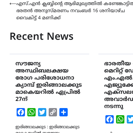
Post
⟵
എസ്.എൻ ക്ലബ്ബിന്റെ ആഭിമുഖ്യത്തിൽ കണ്ടേങ്കാട്ടി
ഭരതൻ അനുസ്മരണം നവംബർ 16 ശനിയാഴ്ച
navigation
വൈകിട്ട് 4 മണിക്ക്
Recent News
സൗജന്യ
ഭാരതീയ 
അസ്ഥിബലക്ഷയ
മെറിറ്റ് 
രോഗ പരിശോധനാ
എം.എൽ
ക്യാമ്പ് ഇരിങ്ങാലക്കുട
എജ്യുക്
മാകെയറിൽ ഏപ്രിൽ
എക്സല
27ന്
അവാർഡ് 
നടന്നു
Facebook
WhatsApp
Twitter
Copy
Share
Faceboo
Wha
Link
ഇരിങ്ങാലക്കുട : ഇരിങ്ങാലക്കുട