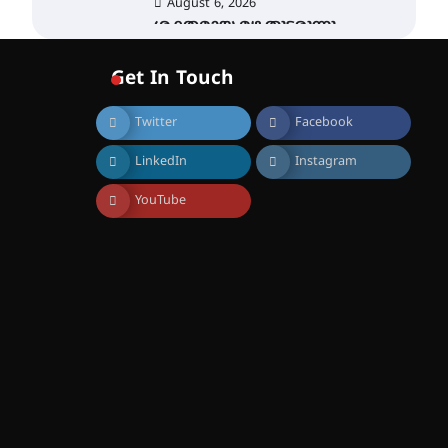
August 6, 2026
ശക്തമായ മഴ തുടരുന്നു –
തൃശൂർ ജില്ലയിൽ എല്ലാ
വിദ്യാഭ്യാസ
Get In Touch
സ്ഥാപനങ്ങൾക്കും
ശനിയാഴ്ച അവധി
Twitter
Facebook
August 7, 2026
എം.ജി. യൂണിവേഴ്‌സിറ്റിയിൽ
LinkedIn
Instagram
നിന്ന് ഇംഗ്ളീഷ്
സാഹിത്യത്തിൽ ഡോക്ടറേറ്റ്
നേടിയ എൻ. ആര്യ
YouTube
August 7, 2026
ട്യുണീഷ്യൻ ചിത്രം ” ദി
വോയിസ് ഓഫ് ഹിന്ദ് റജബ് ”
ഇരിങ്ങാലക്കുട ഫിലിം
സൊസൈറ്റി ആഗസ്റ്റ് 7
വെള്ളിയാഴ്ച സ്‌ക്രീൻ
ചെയ്യുന്നു
August 6, 2026
സെന്റ് ജോസഫ്സ് കോളജ്
കോമേഴ്‌സ്
അസോസിയേഷന്
തുടക്കമായി