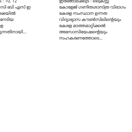
 : 10, 12
ഇരിങ്ങാലക്കുട : ക്രൈസ്റ്റ്
െ സി ബി എസ് ഇ
കോളേജ് ഗണിതശാസ്ത്ര വിഭാഗം
ക്ഷയിൽ
കേരള സംസ്ഥാന ഉന്നത
 നേടിയ
വിദ്യാഭ്യാസ കൗൺസിലിൻ്റെയും
ളെ
കേരള മാത്തമാറ്റിക്കൽ
ുന്നതിനായി…
അസോസിയേഷൻ്റെയും
സഹകരണത്തോടെ…