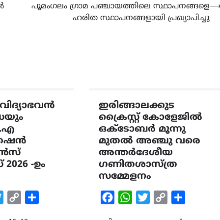
ൽ
പൂമംഗലം ഗ്രാമ പഞ്ചായത്തിലെ സ്ഥാപനങ്ങളെ
ഹരിത സ്ഥാപനങ്ങളായി പ്രഖ്യാപിച്ചു
CAMPUS
LATEST
സെന്റ് ജോസഫ്സ് കോളജ്
കോമേഴ്‌സ് അസോസിയേഷ
തുടക്കമായി
August 6, 2026
വിദ്യാഭവൻ
ഇരിങ്ങാലക്കുട
ഡേയും
ക്രൈസ്റ്റ് കോളേജിൽ
.എ
ഒക്ടോബർ മൂന്നു
കേഷൻ
മുതൽ അഞ്ചു വരെ
ൻസ്
അന്തർദേശീയ
2026 -ഉം
ഗണിതശാസ്ത്ര
സമ്മേളനം
k
tsApp
Twitter
Copy
Share
Facebook
WhatsApp
Twitter
Copy
Share
Link
Link