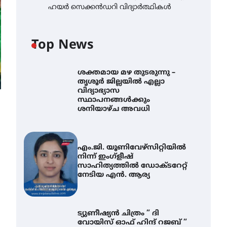
ഹയർ സെക്കൻഡറി വിദ്യാർത്ഥികൾ
Top News
ശക്തമായ മഴ തുടരുന്നു –
തൃശൂർ ജില്ലയിൽ എല്ലാ
വിദ്യാഭ്യാസ
സ്ഥാപനങ്ങൾക്കും
ശനിയാഴ്ച അവധി
എം.ജി. യൂണിവേഴ്‌സിറ്റിയിൽ
നിന്ന് ഇംഗ്ളീഷ്
സാഹിത്യത്തിൽ ഡോക്ടറേറ്റ്
നേടിയ എൻ. ആര്യ
ട്യുണീഷ്യൻ ചിത്രം ” ദി
വോയിസ് ഓഫ് ഹിന്ദ് റജബ് ”