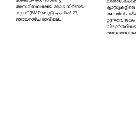
മാകെയറിൽ സൗജന്യ
ഇരിങ്ങാലക്കുട
അസ്ഥിബലക്ഷയ രോഗ നിർണയ
ക്ലാസ്സുകളില
ക്യാമ്പ് (BMD ടെസ്റ്റ്) ഏപ്രിൽ 27,
ബോർഡ് പരീ
ഞായറാഴ്ച രാവിലെ…
ഉന്നതവിജയം
വിദ്യാർത്ഥിക
അനുമോദിക്ക