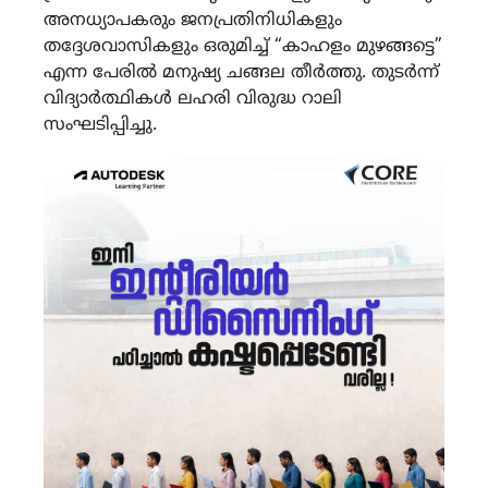
അനധ്യാപകരും ജനപ്രതിനിധികളും
തദ്ദേശവാസികളും ഒരുമിച്ച് “കാഹളം മുഴങ്ങട്ടെ”
എന്ന പേരിൽ മനുഷ്യ ചങ്ങല തീർത്തു. തുടർന്ന്
വിദ്യാർത്ഥികൾ ലഹരി വിരുദ്ധ റാലി
സംഘടിപ്പിച്ചു.