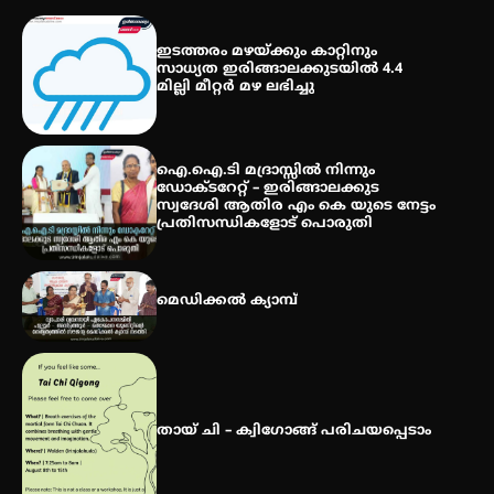
കോമേഴ്സ് എക്സ്പോയുമായി
എസ് എൻ ഹയർ സെക്കൻഡറി
ഇടത്തരം മഴയ്ക്കും കാറ്റിനും
വിദ്യാർത്ഥികൾ
സാധ്യത ഇരിങ്ങാലക്കുടയിൽ 4.4
മില്ലി മീറ്റർ മഴ ലഭിച്ചു
സർഗ്ഗസാഹിതി- കവിതാസംഗമം
2026 കവിതാ ചർച്ച കാട്ടൂർ, ടി. കെ.
ഐ.ഐ.ടി മദ്രാസ്സിൽ നിന്നും
ബാലൻ ഹാളിൽ 16ന്
ഡോക്ടറേറ്റ് – ഇരിങ്ങാലക്കുട
സ്വദേശി ആതിര എം കെ യുടെ നേട്ടം
പ്രതിസന്ധികളോട് പൊരുതി
മെഡിക്കൽ ക്യാമ്പ്
തായ് ചി – ക്വിഗോങ്ങ് പരിചയപ്പെടാം