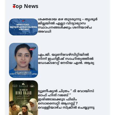
Top News
ശക്തമായ മഴ തുടരുന്നു – തൃശൂർ
ജില്ലയിൽ എല്ലാ വിദ്യാഭ്യാസ
സ്ഥാപനങ്ങൾക്കും ശനിയാഴ്ച
അവധി
എം.ജി. യൂണിവേഴ്‌സിറ്റിയിൽ
നിന്ന് ഇംഗ്ളീഷ് സാഹിത്യത്തിൽ
ഡോക്ടറേറ്റ് നേടിയ എൻ. ആര്യ
ട്യുണീഷ്യൻ ചിത്രം ” ദി വോയിസ്
ഓഫ് ഹിന്ദ് റജബ് ”
ഇരിങ്ങാലക്കുട ഫിലിം
സൊസൈറ്റി ആഗസ്റ്റ് 7
വെള്ളിയാഴ്ച സ്‌ക്രീൻ ചെയ്യുന്നു