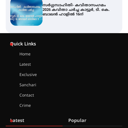
ശക്തമായ മഴ തുടരുന്നു – തൃശൂർ
ജില്ലയിൽ എല്ലാ വിദ്യാഭ്യാസ
സ്ഥാപനങ്ങൾക്കും ശനിയാഴ്ച
അവധി
എം.ജി. യൂണിവേഴ്‌സിറ്റിയിൽ നിന്ന്
ഇംഗ്ളീഷ് സാഹിത്യത്തിൽ
Quick Links
ഡോക്ടറേറ്റ് നേടിയ എൻ. ആര്യ
Home
Latest
ട്യുണീഷ്യൻ ചിത്രം ” ദി വോയിസ്
ഓഫ് ഹിന്ദ് റജബ് ” ഇരിങ്ങാലക്കുട
Exclusive
ഫിലിം സൊസൈറ്റി ആഗസ്റ്റ് 7
വെള്ളിയാഴ്ച സ്‌ക്രീൻ ചെയ്യുന്നു
Sanchari
Contact
സെന്റ് ജോസഫ്സ് കോളജ്
Crime
കോമേഴ്‌സ് അസോസിയേഷന്
തുടക്കമായി
Latest
Popular