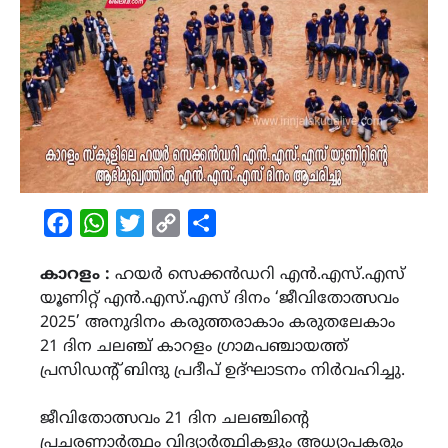
Facebook
WhatsApp
Twitter
Copy
Share
Link
കാറളം :
ഹയർ സെക്കൻഡറി എൻ.എസ്.എസ്
യൂണിറ്റ് എൻ.എസ്.എസ് ദിനം ‘ജീവിതോത്സവം
2025’ അനുദിനം കരുത്തരാകാം കരുതലേകാം
21 ദിന ചലഞ്ച് കാറളം ഗ്രാമപഞ്ചായത്ത്
പ്രസിഡന്റ് ബിന്ദു പ്രദീപ് ഉദ്ഘാടനം നിർവഹിച്ചു.
ജീവിതോത്സവം 21 ദിന ചലഞ്ചിന്റെ
പ്രചരണാർത്ഥം വിദ്യാർത്ഥികളും അധ്യാപകരും