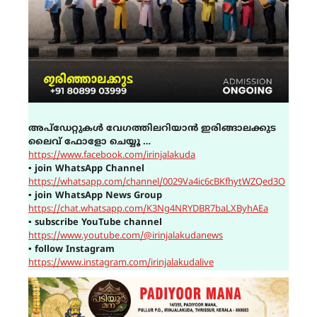
അപ്ഡേറ്റുകൾ വേഗത്തിലറിയാൻ ഇരിങ്ങാലക്കുട
ലൈവ് ഫോളോ ചെയ്യൂ …
https://www.facebook.com/irinjalakuda
▪
join WhatsApp Channel
https://whatsapp.com/channel/0029Va4ic6cBKfhytWZQed3O
▪
join WhatsApp News Group
https://chat.whatsapp.com/K3Ng4NRYDBR7baLXByhAEa
▪
subscribe YouTube channel
https://www.youtube.com/@irinjalakudanews
▪
follow Instagram
https://www.instagram.com/irinjalakudalive