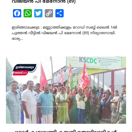
വിജയൻ പി മേനോൻ (89)
Facebook
WhatsApp
Twitter
Copy
Share
Link
ഇരിങ്ങാലക്കുട : മണ്ണാത്തിക്കുളം റോഡ് സബ്ബ് ലൈൻ 1ൽ
പുത്തൻ വീട്ടിൽ വിജയൻ പി മേനോൻ (89) നിര്യാതനായി.
ഭാര്യ…