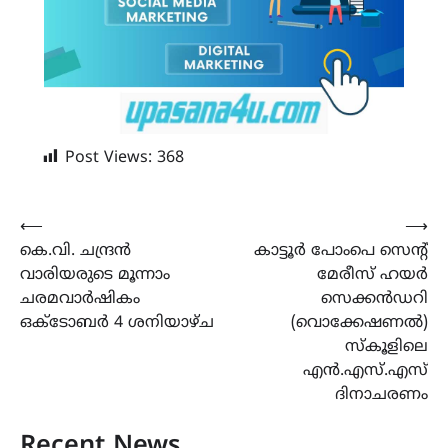
Post Views:
368
Post
⟵
⟶
കെ.വി. ചന്ദ്രൻ
കാട്ടൂർ പോംപെ സെന്റ്
navigation
വാരിയരുടെ മൂന്നാം
മേരീസ് ഹയർ
ചരമവാർഷികം
സെക്കൻഡറി
ഒക്ടോബർ 4 ശനിയാഴ്‌ച
(വൊക്കേഷണൽ)
സ്കൂളിലെ
എൻ.എസ്.എസ്
ദിനാചരണം
Recent News