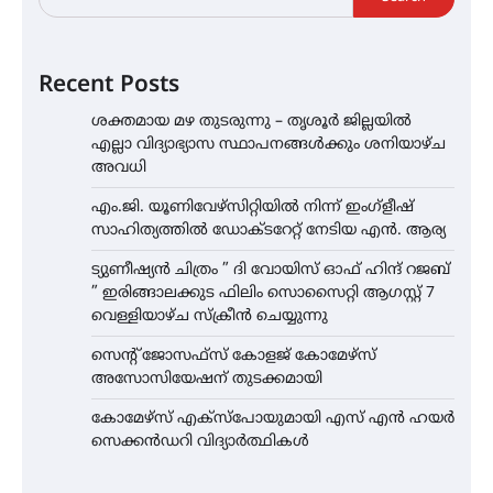
Recent Posts
ശക്തമായ മഴ തുടരുന്നു – തൃശൂർ ജില്ലയിൽ
എല്ലാ വിദ്യാഭ്യാസ സ്ഥാപനങ്ങൾക്കും ശനിയാഴ്ച
അവധി
എം.ജി. യൂണിവേഴ്‌സിറ്റിയിൽ നിന്ന് ഇംഗ്ളീഷ്
സാഹിത്യത്തിൽ ഡോക്ടറേറ്റ് നേടിയ എൻ. ആര്യ
ട്യുണീഷ്യൻ ചിത്രം ” ദി വോയിസ് ഓഫ് ഹിന്ദ് റജബ്
” ഇരിങ്ങാലക്കുട ഫിലിം സൊസൈറ്റി ആഗസ്റ്റ് 7
വെള്ളിയാഴ്ച സ്‌ക്രീൻ ചെയ്യുന്നു
സെന്റ് ജോസഫ്സ് കോളജ് കോമേഴ്‌സ്
അസോസിയേഷന് തുടക്കമായി
കോമേഴ്സ് എക്സ്പോയുമായി എസ് എൻ ഹയർ
സെക്കൻഡറി വിദ്യാർത്ഥികൾ