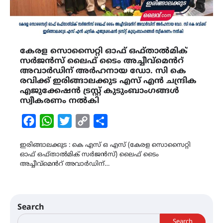
കേരള സൊസൈറ്റി ഓഫ് ഒഫ്താൽമിക്
സർജൻസ് ലൈഫ് ടൈം അച്ചീവ്മെൻറ്
അവാർഡിന് അർഹനായ ഡോ. സി കെ
രവിക്ക് ഇരിങ്ങാലക്കുട എസ് എൻ ചന്ദ്രിക
എജുക്കേഷൻ ട്രസ്റ്റ് കുടുംബാംഗങ്ങൾ
സ്വീകരണം നൽകി
Facebook
WhatsApp
Twitter
Copy
Share
Link
ഇരിങ്ങാലക്കുട : കെ എസ് ഒ എസ് (കേരള സൊസൈറ്റി
ഓഫ് ഒഫ്താൽമിക് സർജൻസ്) ലൈഫ് ടൈം
അച്ചീവ്മെൻറ് അവാർഡിന്…
Search
Search