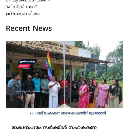
21 മുതൽ 28 വരെ –
‘ഖിഡ്കി ഗാവ്’
ഉദ്ഘാടനചിത്രം
Recent News
മുകുന്ദപുരം സർക്കിൾ സഹകരണ