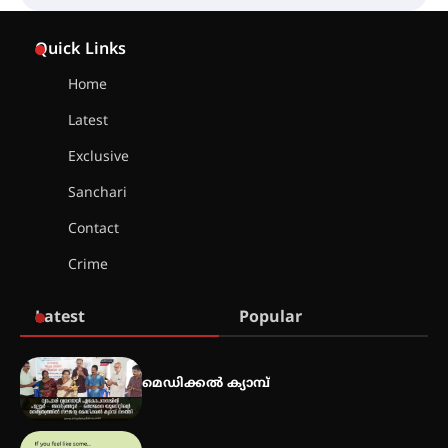
സെന്റ് ജോസഫ്സ് കോളജ്
കോമേഴ്‌സ് അസോസിയേഷന്
Quick Links
തുടക്കമായി
Home
Latest
കോമേഴ്സ് എക്സ്പോയുമായി
എസ് എൻ ഹയർ സെക്കൻഡറി
Exclusive
വിദ്യാർത്ഥികൾ
Sanchari
Contact
സർഗ്ഗസാഹിതി- കവിതാസംഗമം
Crime
2026 കവിതാ ചർച്ച കാട്ടൂർ, ടി. കെ.
ബാലൻ ഹാളിൽ 16ന്
Latest
Popular
ഇടത്തരം മഴയ്ക്കും കാറ്റിനും
സാധ്യത ഇരിങ്ങാലക്കുടയിൽ 4.4
മെഡിക്കൽ ക്യാമ്പ്
മില്ലി മീറ്റർ മഴ ലഭിച്ചു