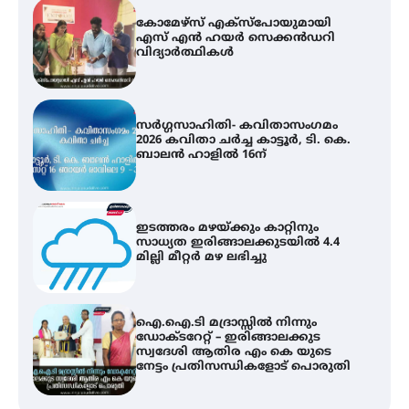
സർഗ്ഗസാഹിതി- കവിതാസംഗമം
2026 കവിതാ ചർച്ച കാട്ടൂർ, ടി. കെ.
ബാലൻ ഹാളിൽ 16ന്
ഇടത്തരം മഴയ്ക്കും കാറ്റിനും
സാധ്യത ഇരിങ്ങാലക്കുടയിൽ 4.4
മില്ലി മീറ്റർ മഴ ലഭിച്ചു
ഐ.ഐ.ടി മദ്രാസ്സിൽ നിന്നും
ഡോക്ടറേറ്റ് – ഇരിങ്ങാലക്കുട
സ്വദേശി ആതിര എം കെ യുടെ
നേട്ടം പ്രതിസന്ധികളോട് പൊരുതി
ട്യുണീഷ്യൻ ചിത്രം ” ദി വോയിസ്
ഓഫ് ഹിന്ദ് റജബ് ” ഇരിങ്ങാലക്കുട
ഫിലിം സൊസൈറ്റി ആഗസ്റ്റ് 7
വെള്ളിയാഴ്ച സ്‌ക്രീൻ ചെയ്യുന്നു