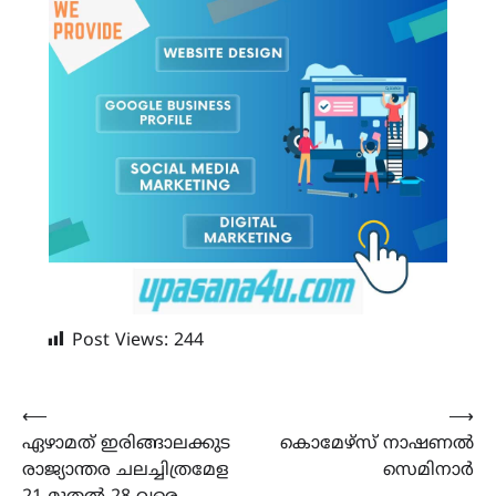
Post Views:
244
Post
⟵
⟶
ഏഴാമത് ഇരിങ്ങാലക്കുട
കൊമേഴ്സ് നാഷണൽ
navigation
രാജ്യാന്തര ചലച്ചിത്രമേള
സെമിനാർ