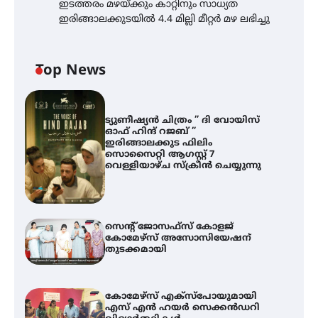
ഇടത്തരം മഴയ്ക്കും കാറ്റിനും സാധ്യത
ഇരിങ്ങാലക്കുടയിൽ 4.4 മില്ലി മീറ്റർ മഴ ലഭിച്ചു
Top News
ട്യുണീഷ്യൻ ചിത്രം ” ദി വോയിസ്
ഓഫ് ഹിന്ദ് റജബ് ”
ഇരിങ്ങാലക്കുട ഫിലിം
സൊസൈറ്റി ആഗസ്റ്റ് 7
വെള്ളിയാഴ്ച സ്‌ക്രീൻ ചെയ്യുന്നു
സെന്റ് ജോസഫ്സ് കോളജ്
കോമേഴ്‌സ് അസോസിയേഷന്
തുടക്കമായി
കോമേഴ്സ് എക്സ്പോയുമായി
എസ് എൻ ഹയർ സെക്കൻഡറി