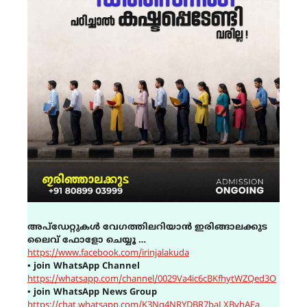
അപ്ഡേറ്റുകൾ വേഗത്തിലറിയാൻ ഇരിങ്ങാലക്കുട
ലൈവ് ഫോളോ ചെയ്യൂ …
https://www.facebook.com/irinjalakuda
▪
join WhatsApp Channel
https://whatsapp.com/channel/0029Va4ic6cBKfhytWZQed3O
▪
join WhatsApp News Group
https://chat.whatsapp.com/K3Ng4NRYDBR7baLXByhAEa