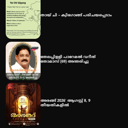
ഐ.ഐ.ടി മദ്രാസ്സിൽ നിന്നും
ഡോക്ടറേറ്റ് – ഇരിങ്ങാലക്കുട
സ്വദേശി ആതിര എം കെ യുടെ
തായ് ചി – ക്വിഗോങ്ങ് പരിചയപ്പെടാം
നേട്ടം പ്രതിസന്ധികളോട് പൊരുതി
തേലപ്പിളളി പാറേമൽ വറീത്
തോമാസ് (69) അന്തരിച്ചു
അരങ്ങ് 2026′ ആഗസ്റ്റ് 8, 9
തീയതികളിൽ