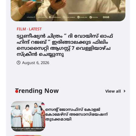
ഐ.ഐ.ടി മദ്രാസ്സിൽ നിന്നും
ഡോക്ടറേറ്റ് – ഇരിങ്ങാലക്കുട
സ്വദേശി ആതിര എം കെ യുടെ
നേട്ടം പ്രതിസന്ധികളോട് പൊരുതി
FILM
LATEST
ട്യുണീഷ്യൻ ചിത്രം ” ദി വോയിസ് ഓഫ്
ട്യുണീഷ്യൻ ചിത്രം ” ദി വോയിസ്
ഹിന്ദ് റജബ് ” ഇരിങ്ങാലക്കുട ഫിലിം
ഓഫ് ഹിന്ദ് റജബ് ” ഇരിങ്ങാലക്കുട
സൊസൈറ്റി ആഗസ്റ്റ് 7 വെള്ളിയാഴ്ച
ഫിലിം സൊസൈറ്റി ആഗസ്റ്റ് 7
വെള്ളിയാഴ്ച സ്‌ക്രീൻ ചെയ്യുന്നു
സ്‌ക്രീൻ ചെയ്യുന്നു
August 6, 2026
സെന്റ് ജോസഫ്സ് കോളജ്
കോമേഴ്‌സ് അസോസിയേഷന്
തുടക്കമായി
Trending Now
View all
കോമേഴ്സ് എക്സ്പോയുമായി
എസ് എൻ ഹയർ സെക്കൻഡറി
വിദ്യാർത്ഥികൾ