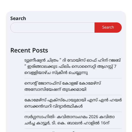
Search
Search
Recent Posts
ട്യുണീഷ്യൻ ചിത്രം ” ദി വോയിസ് ഓഫ് ഹിന്ദ് റജബ്
” ഇരിങ്ങാലക്കുട ഫിലിം സൊസൈറ്റി ആഗസ്റ്റ് 7
വെള്ളിയാഴ്ച സ്‌ക്രീൻ ചെയ്യുന്നു
സെന്റ് ജോസഫ്സ് കോളജ് കോമേഴ്‌സ്
അസോസിയേഷന് തുടക്കമായി
കോമേഴ്സ് എക്സ്പോയുമായി എസ് എൻ ഹയർ
സെക്കൻഡറി വിദ്യാർത്ഥികൾ
സർഗ്ഗസാഹിതി- കവിതാസംഗമം 2026 കവിതാ
ചർച്ച കാട്ടൂർ, ടി. കെ. ബാലൻ ഹാളിൽ 16ന്