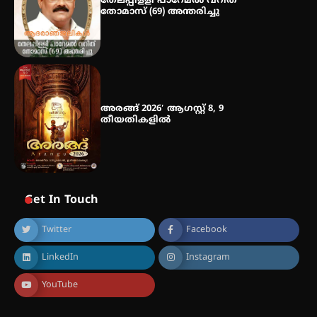
തേലപ്പിളളി പാറേമൽ വറീത്
തോമാസ് (69) അന്തരിച്ചു
അരങ്ങ് 2026′ ആഗസ്റ്റ് 8, 9
തീയതികളിൽ
Get In Touch
Twitter
Facebook
LinkedIn
Instagram
YouTube