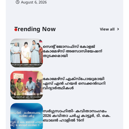
August 6, 2026
സെന്റ് ജോസഫ്സ് കോളജ്
കോമേഴ്‌സ് അസോസിയേഷന്
തുടക്കമായി
Trending Now
View all
കോമേഴ്സ് എക്സ്പോയുമായി
എസ് എൻ ഹയർ സെക്കൻഡറി
വിദ്യാർത്ഥികൾ
സർഗ്ഗസാഹിതി- കവിതാസംഗമം
2026 കവിതാ ചർച്ച കാട്ടൂർ, ടി. കെ.
ബാലൻ ഹാളിൽ 16ന്
ഇടത്തരം മഴയ്ക്കും കാറ്റിനും
സാധ്യത ഇരിങ്ങാലക്കുടയിൽ 4.4
മില്ലി മീറ്റർ മഴ ലഭിച്ചു