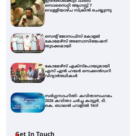
ഇരിങ്ങാലക്കുട ഫിലിം
സൊസൈറ്റി ആഗസ്റ്റ് 7
വെള്ളിയാഴ്ച സ്‌ക്രീൻ ചെയ്യുന്നു
സെന്റ് ജോസഫ്സ് കോളജ്
കോമേഴ്‌സ് അസോസിയേഷന്
തുടക്കമായി
കോമേഴ്സ് എക്സ്പോയുമായി
എസ് എൻ ഹയർ സെക്കൻഡറി
വിദ്യാർത്ഥികൾ
സർഗ്ഗസാഹിതി- കവിതാസംഗമം
2026 കവിതാ ചർച്ച കാട്ടൂർ, ടി.
കെ. ബാലൻ ഹാളിൽ 16ന്
Get In Touch