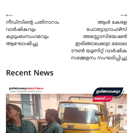
Post
⟵
⟶
നീഡ്സിന്‍റെ പതിനാറാം
ആൾ കേരള
navigation
വാർഷികവും
ഫോട്ടോഗ്രാഫഴ്സ്
കുടുംബസംഗമവും
അസ്സോസിയേഷൻ
ആഘോഷിച്ചു
ഇരിങ്ങാലക്കുട മേഖല
ടൗൺ യൂണിറ്റ് വാർഷിക
സമ്മേളനം സംഘടിപ്പിച്ചു
Recent News