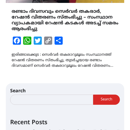
രണ്ടാം ദിവസവും സെർവർ തകരാർ,
റേഷൻ വിതരണം സ്തംഭിച്ചു – സംസ്ഥാന
വ്യാപകമായി റേഷൻ കടകൾ അടച്ച് സമരം
ആരംഭിച്ചു
Facebook
WhatsApp
Twitter
Copy
Share
Link
ഇരിങ്ങാലക്കുട : സെർവർ തകരാറുമൂലം സംസ്ഥാനത്ത്
റേഷൻ വിതരണം സ്തംഭിച്ചു, തുടർച്ചയായ രണ്ടാം
ദിവസമാണ് സെർവർ തകരാറുമൂലം റേഷൻ വിതരണം…
Search
Search
Recent Posts