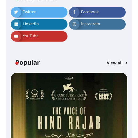
Twitter
Facebook
LinkedIn
Instagram
YouTube
Popular
View all
സെന്റ് ജോസഫ്സ് കോളജ്
കോമേഴ്‌സ് അസോസിയേഷന്
തുടക്കമായി
കോമേഴ്സ് എക്സ്പോയുമായി
എസ് എൻ ഹയർ സെക്കൻഡറി
വിദ്യാർത്ഥികൾ