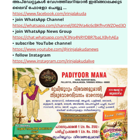
അപ്ഡേറ്റുകൾ വേഗത്തിലറിയാൻ ഇരിങ്ങാലക്കുട
ലൈവ് ഫോളോ ചെയ്യൂ …
https://www.facebook.com/irinjalakuda
▪
join WhatsApp Channel
https://whatsapp.com/channel/0029Va4ic6cBKfhytWZQed3O
▪
join WhatsApp News Group
https://chat.whatsapp.com/K3Ng4NRYDBR7baLXByhAEa
▪
subscribe YouTube channel
https://www.youtube.com/@irinjalakudanews
▪
follow Instagram
https://www.instagram.com/irinjalakudalive