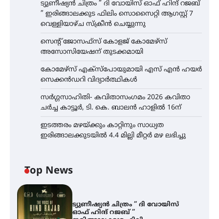
ട്യുണീഷ്യൻ ചിത്രം ” ദി വോയിസ് ഓഫ് ഹിന്ദ് റജബ്
” ഇരിങ്ങാലക്കുട ഫിലിം സൊസൈറ്റി ആഗസ്റ്റ് 7
വെള്ളിയാഴ്ച സ്‌ക്രീൻ ചെയ്യുന്നു
സെന്റ് ജോസഫ്സ് കോളജ് കോമേഴ്‌സ്
അസോസിയേഷന് തുടക്കമായി
കോമേഴ്സ് എക്സ്പോയുമായി എസ് എൻ ഹയർ
സെക്കൻഡറി വിദ്യാർത്ഥികൾ
സർഗ്ഗസാഹിതി- കവിതാസംഗമം 2026 കവിതാ
ചർച്ച കാട്ടൂർ, ടി. കെ. ബാലൻ ഹാളിൽ 16ന്
ഇടത്തരം മഴയ്ക്കും കാറ്റിനും സാധ്യത
ഇരിങ്ങാലക്കുടയിൽ 4.4 മില്ലി മീറ്റർ മഴ ലഭിച്ചു
Top News
ട്യുണീഷ്യൻ ചിത്രം ” ദി വോയിസ്
ഓഫ് ഹിന്ദ് റജബ് ”