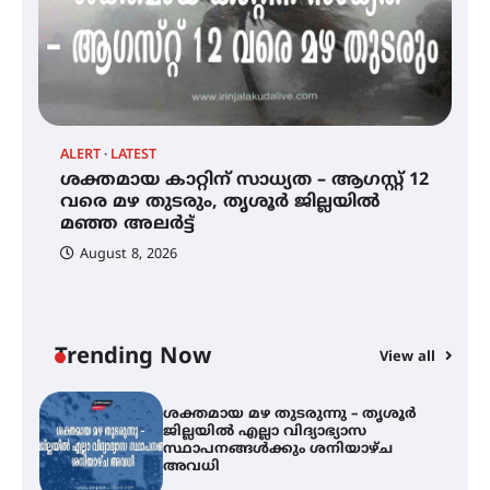
സെന്റ് ജോസഫ്സ് കോളജ്
കോമേഴ്‌സ് അസോസിയേഷന്
തുടക്കമായി
ALERT
LATEST
AL
ശക്തമായ കാറ്റിന് സാധ്യത – ആഗസ്റ്റ് 12
കോമേഴ്സ് എക്സ്പോയുമായി
ശ
എസ് എൻ ഹയർ സെക്കൻഡറി
വരെ മഴ തുടരും, തൃശൂർ ജില്ലയിൽ
ജ
വിദ്യാർത്ഥികൾ
മഞ്ഞ അലർട്ട്
സ
August 8, 2026
ശക്തമായ കാറ്റിന് സാധ്യത –
ആഗസ്റ്റ് 12 വരെ മഴ തുടരും,
തൃശൂർ ജില്ലയിൽ മഞ്ഞ അലർട്ട്
Trending Now
View all
ശക്തമായ മഴ തുടരുന്നു – തൃശൂർ
ജില്ലയിൽ എല്ലാ വിദ്യാഭ്യാസ
സ്ഥാപനങ്ങൾക്കും ശനിയാഴ്ച
അവധി