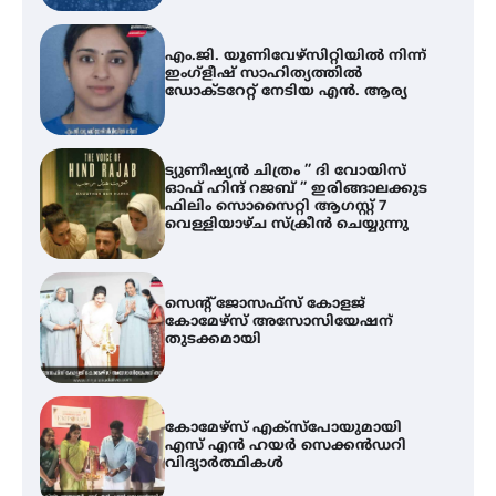
എം.ജി. യൂണിവേഴ്‌സിറ്റിയിൽ നിന്ന്
ഇംഗ്ളീഷ് സാഹിത്യത്തിൽ
ഡോക്ടറേറ്റ് നേടിയ എൻ. ആര്യ
ട്യുണീഷ്യൻ ചിത്രം ” ദി വോയിസ്
ഓഫ് ഹിന്ദ് റജബ് ” ഇരിങ്ങാലക്കുട
ഫിലിം സൊസൈറ്റി ആഗസ്റ്റ് 7
വെള്ളിയാഴ്ച സ്‌ക്രീൻ ചെയ്യുന്നു
സെന്റ് ജോസഫ്സ് കോളജ്
കോമേഴ്‌സ് അസോസിയേഷന്
തുടക്കമായി
കോമേഴ്സ് എക്സ്പോയുമായി
എസ് എൻ ഹയർ സെക്കൻഡറി
വിദ്യാർത്ഥികൾ