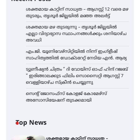
ശക്തമായ കാറ്റിന് സാധ്യത – ആഗസ്റ്റ് 12 വരെ മഴ
തുടരും, തൃശൂർ ജില്ലയിൽ മഞ്ഞ അലർട്ട്
ശക്തമായ മഴ തുടരുന്നു – തൃശൂർ ജില്ലയിൽ
എല്ലാ വിദ്യാഭ്യാസ സ്ഥാപനങ്ങൾക്കും ശനിയാഴ്ച
അവധി
എം.ജി. യൂണിവേഴ്‌സിറ്റിയിൽ നിന്ന് ഇംഗ്ളീഷ്
സാഹിത്യത്തിൽ ഡോക്ടറേറ്റ് നേടിയ എൻ. ആര്യ
ട്യുണീഷ്യൻ ചിത്രം ” ദി വോയിസ് ഓഫ് ഹിന്ദ് റജബ്
” ഇരിങ്ങാലക്കുട ഫിലിം സൊസൈറ്റി ആഗസ്റ്റ് 7
വെള്ളിയാഴ്ച സ്‌ക്രീൻ ചെയ്യുന്നു
സെന്റ് ജോസഫ്സ് കോളജ് കോമേഴ്‌സ്
അസോസിയേഷന് തുടക്കമായി
Top News
ശക്തമായ കാറ്റിന് സാധ്യത –