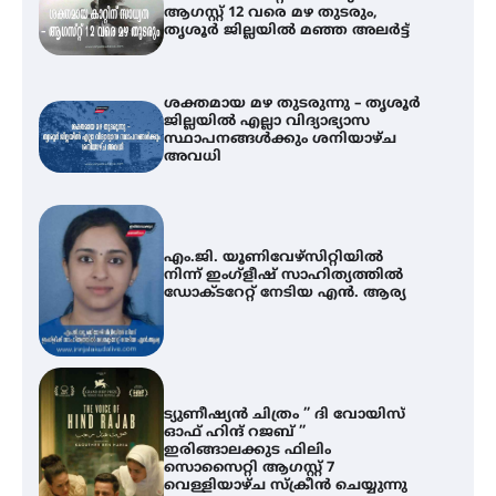
ആഗസ്റ്റ് 12 വരെ മഴ തുടരും,
തൃശൂർ ജില്ലയിൽ മഞ്ഞ അലർട്ട്
ശക്തമായ മഴ തുടരുന്നു – തൃശൂർ
ജില്ലയിൽ എല്ലാ വിദ്യാഭ്യാസ
സ്ഥാപനങ്ങൾക്കും ശനിയാഴ്ച
അവധി
എം.ജി. യൂണിവേഴ്‌സിറ്റിയിൽ
നിന്ന് ഇംഗ്ളീഷ് സാഹിത്യത്തിൽ
ഡോക്ടറേറ്റ് നേടിയ എൻ. ആര്യ
ട്യുണീഷ്യൻ ചിത്രം ” ദി വോയിസ്
ഓഫ് ഹിന്ദ് റജബ് ”
ഇരിങ്ങാലക്കുട ഫിലിം
സൊസൈറ്റി ആഗസ്റ്റ് 7
വെള്ളിയാഴ്ച സ്‌ക്രീൻ ചെയ്യുന്നു