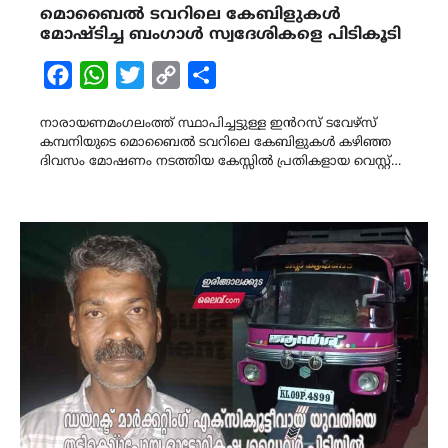
മൊബൈൽ ടവറിലെ കേബിളുകൾ
മോഷ്ടിച്ച ബംഗാൾ സ്വദേശികളെ പിടികൂടി
Facebook
WhatsApp
Twitter
Copy
Share
Link
നാരായണമംഗലംത്ത് സ്ഥാപിച്ചട്ടുള്ള ഇൻറസ് ടവേഴ്സ്
കമ്പനിയുടെ മൊബൈൽ ടവറിലെ കേബിളുകൾ കഴിഞ്ഞ
ദിവസം മോഷണം നടത്തിയ കേസ്സിൽ പ്രതികളായ വെസ്റ്റ്…