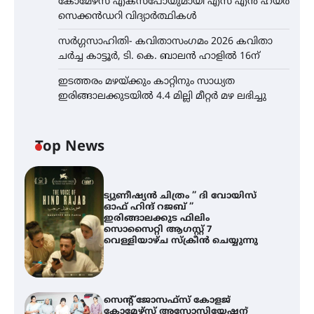
കോമേഴ്സ് എക്സ്പോയുമായി എസ് എൻ ഹയർ
സെക്കൻഡറി വിദ്യാർത്ഥികൾ
സർഗ്ഗസാഹിതി- കവിതാസംഗമം 2026 കവിതാ
ചർച്ച കാട്ടൂർ, ടി. കെ. ബാലൻ ഹാളിൽ 16ന്
ഇടത്തരം മഴയ്ക്കും കാറ്റിനും സാധ്യത
ഇരിങ്ങാലക്കുടയിൽ 4.4 മില്ലി മീറ്റർ മഴ ലഭിച്ചു
Top News
ട്യുണീഷ്യൻ ചിത്രം ” ദി വോയിസ്
ഓഫ് ഹിന്ദ് റജബ് ”
ഇരിങ്ങാലക്കുട ഫിലിം
സൊസൈറ്റി ആഗസ്റ്റ് 7
വെള്ളിയാഴ്ച സ്‌ക്രീൻ ചെയ്യുന്നു
സെന്റ് ജോസഫ്സ് കോളജ്
കോമേഴ്‌സ് അസോസിയേഷന്