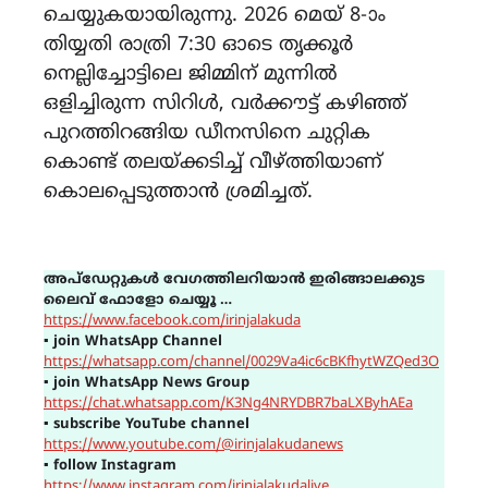
ചെയ്യുകയായിരുന്നു. 2026 മെയ് 8-ാം
തിയ്യതി രാത്രി 7:30 ഓടെ തൃക്കൂർ
നെല്ലിച്ചോട്ടിലെ ജിമ്മിന് മുന്നിൽ
ഒളിച്ചിരുന്ന സിറിൾ, വർക്കൗട്ട് കഴിഞ്ഞ്
പുറത്തിറങ്ങിയ ഡീനസിനെ ചുറ്റിക
കൊണ്ട് തലയ്ക്കടിച്ച് വീഴ്ത്തിയാണ്
കൊലപ്പെടുത്താൻ ശ്രമിച്ചത്.
അപ്ഡേറ്റുകൾ വേഗത്തിലറിയാൻ ഇരിങ്ങാലക്കുട
ലൈവ് ഫോളോ ചെയ്യൂ …
https://www.facebook.com/irinjalakuda
▪
join WhatsApp Channel
https://whatsapp.com/channel/0029Va4ic6cBKfhytWZQed3O
▪
join WhatsApp News Group
https://chat.whatsapp.com/K3Ng4NRYDBR7baLXByhAEa
▪
subscribe YouTube channel
https://www.youtube.com/@irinjalakudanews
▪
follow Instagram
https://www.instagram.com/irinjalakudalive