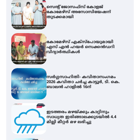
കോമേഴ്സ് എക്സ്പോയുമായി
എസ് എൻ ഹയർ സെക്കൻഡറി
വിദ്യാർത്ഥികൾ
സർഗ്ഗസാഹിതി- കവിതാസംഗമം
2026 കവിതാ ചർച്ച കാട്ടൂർ, ടി. കെ.
ബാലൻ ഹാളിൽ 16ന്
ഇടത്തരം മഴയ്ക്കും കാറ്റിനും
സാധ്യത ഇരിങ്ങാലക്കുടയിൽ 4.4
മില്ലി മീറ്റർ മഴ ലഭിച്ചു
ഐ.ഐ.ടി മദ്രാസ്സിൽ നിന്നും
ഡോക്ടറേറ്റ് – ഇരിങ്ങാലക്കുട
സ്വദേശി ആതിര എം കെ യുടെ
നേട്ടം പ്രതിസന്ധികളോട് പൊരുതി