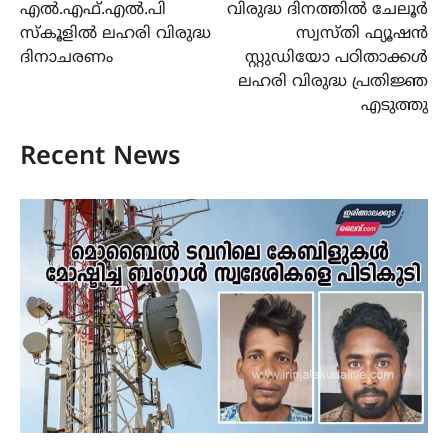
എൽ.എഫ്.എൽ.പി
വിരുദ്ധ ദിനത്തിൽ ചേലൂർ
സ്കൂളിൽ ലഹരി വിരുദ്ധ
സ്വസ്തി ഫ്യൂഷൻ
ദിനാചരണം
സ്റ്റുഡിയോ പഠിതാക്കൾ
ലഹരി വിരുദ്ധ പ്രതിജ്ഞ
എടുത്തു
Recent News