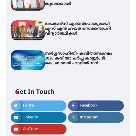
തുടക്കമായി
കോമേഴ്സ് എക്സ്പോയുമായി
എസ് എൻ ഹയർ സെക്കൻഡറി
വിദ്യാർത്ഥികൾ
സർഗ്ഗസാഹിതി- കവിതാസംഗമം
2026 കവിതാ ചർച്ച കാട്ടൂർ, ടി.
കെ. ബാലൻ ഹാളിൽ 16ന്
Get In Touch
Twitter
Facebook
LinkedIn
Instagram
YouTube