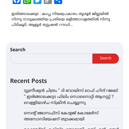
Link
ഇരിങ്ങാലക്കുട : കാപ്പ നിയമപ്രകാരം തൃശൂർ ജില്ലയിൽ
നിന്നു നാടുകടത്തിയ പ്രതിയെ ഒളിത്താവളത്തിൽ നിന്നു
പിടികൂടി. ആളൂർ സ്റ്റേഷൻ റൗഡി…
Search
Search
Recent Posts
ട്യുണീഷ്യൻ ചിത്രം ” ദി വോയിസ് ഓഫ് ഹിന്ദ് റജബ്
” ഇരിങ്ങാലക്കുട ഫിലിം സൊസൈറ്റി ആഗസ്റ്റ് 7
വെള്ളിയാഴ്ച സ്‌ക്രീൻ ചെയ്യുന്നു
സെന്റ് ജോസഫ്സ് കോളജ് കോമേഴ്‌സ്
അസോസിയേഷന് തുടക്കമായി