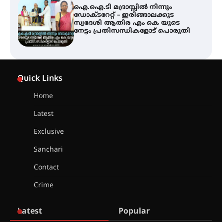
ട്യുണീഷ്യൻ ചിത്രം ” ദി വോയിസ്
ഓഫ് ഹിന്ദ് റജബ് ” ഇരിങ്ങാലക്കുട
ഫിലിം സൊസൈറ്റി ആഗസ്റ്റ് 7
വെള്ളിയാഴ്ച സ്‌ക്രീൻ ചെയ്യുന്നു
സെന്റ് ജോസഫ്സ് കോളജ്
കോമേഴ്‌സ് അസോസിയേഷന്
Quick Links
തുടക്കമായി
Home
Latest
കോമേഴ്സ് എക്സ്പോയുമായി
എസ് എൻ ഹയർ സെക്കൻഡറി
Exclusive
വിദ്യാർത്ഥികൾ
Sanchari
Contact
സർഗ്ഗസാഹിതി- കവിതാസംഗമം
Crime
2026 കവിതാ ചർച്ച കാട്ടൂർ, ടി. കെ.
ബാലൻ ഹാളിൽ 16ന്
Latest
Popular