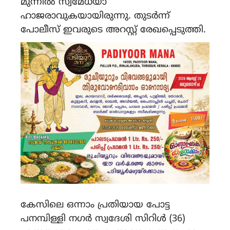
മുന്നിൽ സ്വമേധയാ
ഹാജരാവുകയായിരുന്നു. തുടർന്ന്
പോലീസ് ഇവരുടെ അറസ്റ്റ് രേഖപ്പെടുത്തി.
കേസിലെ ഒന്നാം പ്രതിയായ പോട്ട
പനമ്പിള്ളി നഗർ സ്വദേശി സിറിൾ (36)