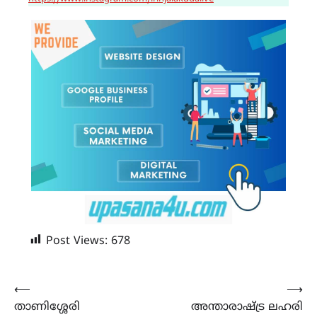
Post Views:
678
Post
⟵
⟶
താണിശ്ശേരി
അന്താരാഷ്ട്ര ലഹരി
navigation