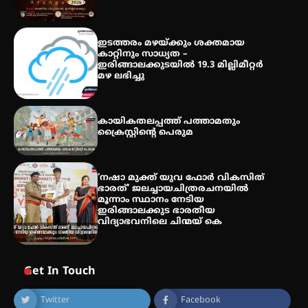
തായ് ചി – ക്വിഗോങ്ങ്
പരിചയപ്പെടാം
ഇടത്തരം മഴയ്ക്കും ശക്തമായ
കാറ്റിനും സാധ്യത –
ഇരിങ്ങാലക്കുടയിൽ 19.3 മില്ലിമീറ്റർ
മഴ ലഭിച്ചു
തേലപ്പിളളി പാറേമൽ വറീത്
തോമാസ് (69) അന്തരിച്ചു
കായികതലപ്പത്ത് പത്താമതും
ക്രൈസ്റ്റിന്റെ പെരുമ
‘നഷാ മുക്ത് യുവ ഫോർ വികസിത്
ഭാരത്’ ജലച്ചായചിത്രരചനയിൽ
മൂന്നാം സ്ഥാനം നേടിയ
ഇരിങ്ങാലക്കുട ഭാരതീയ
വിദ്യാഭവനിലെ ചിന്മയ് കെ
Get In Touch
Twitter
Facebook