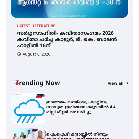
തായ് ചി – ക്വിഗോങ്ങ്
പരിചയപ്പെടാം
LATEST
LITERATURE
സർഗ്ഗസാഹിതി- കവിതാസംഗമം 2026
തേലപ്പിളളി പാറേമൽ വറീത്
കവിതാ ചർച്ച കാട്ടൂർ, ടി. കെ. ബാലൻ
തോമാസ് (69) അന്തരിച്ചു
ഹാളിൽ 16ന്
August 6, 2026
C
സർഗ്ഗസാഹിതി- കവിതാസംഗമം
ഇ
2026 കവിതാ ചർച്ച കാട്ടൂർ, ടി. കെ.
ഇ
ബാലൻ ഹാളിൽ 16ന്
ല
Trending Now
View all
ഇടത്തരം മഴയ്ക്കും കാറ്റിനും
സാധ്യത ഇരിങ്ങാലക്കുടയിൽ 4.4
മില്ലി മീറ്റർ മഴ ലഭിച്ചു
ഐ.ഐ.ടി മദ്രാസ്സിൽ നിന്നും