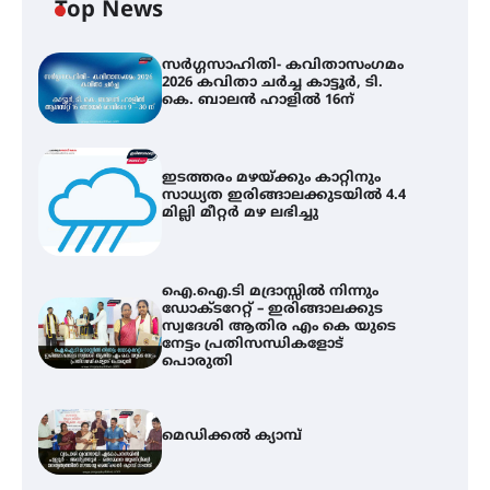
Top News
സർഗ്ഗസാഹിതി- കവിതാസംഗമം
2026 കവിതാ ചർച്ച കാട്ടൂർ, ടി.
കെ. ബാലൻ ഹാളിൽ 16ന്
ഇടത്തരം മഴയ്ക്കും കാറ്റിനും
സാധ്യത ഇരിങ്ങാലക്കുടയിൽ 4.4
മില്ലി മീറ്റർ മഴ ലഭിച്ചു
ഐ.ഐ.ടി മദ്രാസ്സിൽ നിന്നും
ഡോക്ടറേറ്റ് – ഇരിങ്ങാലക്കുട
സ്വദേശി ആതിര എം കെ യുടെ
നേട്ടം പ്രതിസന്ധികളോട്
പൊരുതി
മെഡിക്കൽ ക്യാമ്പ്