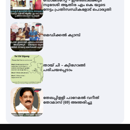
ഡോക്ടറേറ്റ് – ഇരിങ്ങാലക്കുട
സ്വദേശി ആതിര എം കെ യുടെ
നേട്ടം പ്രതിസന്ധികളോട് പൊരുതി
മെഡിക്കൽ ക്യാമ്പ്
തായ് ചി – ക്വിഗോങ്ങ്
പരിചയപ്പെടാം
തേലപ്പിളളി പാറേമൽ വറീത്
തോമാസ് (69) അന്തരിച്ചു
സർഗ്ഗസാഹിതി- കവിതാസംഗമം