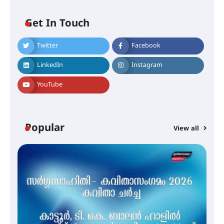
Get In Touch
Twitter
Facebook
ഇടത്തരം മഴയ്ക്കും കാറ്റിനും
സാധ്യത ഇരിങ്ങാലക്കുടയിൽ 4.4
LinkedIn
Instagram
മില്ലി മീറ്റർ മഴ ലഭിച്ചു
YouTube
ഐ.ഐ.ടി മദ്രാസ്സിൽ നിന്നും
ഡോക്ടറേറ്റ് – ഇരിങ്ങാലക്കുട
സ്വദേശി ആതിര എം കെ യുടെ
Popular
View all
നേട്ടം പ്രതിസന്ധികളോട് പൊരുതി
മെഡിക്കൽ ക്യാമ്പ്