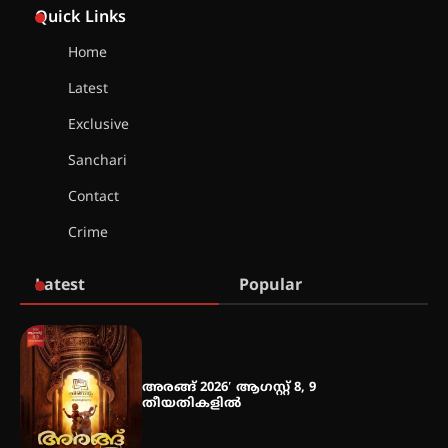
2026 കവിതാ ചർച്ച കാട്ടൂർ, ടി. കെ.
Quick Links
ബാലൻ ഹാളിൽ 16ന്
Home
Latest
ഇടത്തരം മഴയ്ക്കും കാറ്റിനും
സാധ്യത ഇരിങ്ങാലക്കുടയിൽ 4.4
Exclusive
മില്ലി മീറ്റർ മഴ ലഭിച്ചു
Sanchari
Contact
ഐ.ഐ.ടി മദ്രാസ്സിൽ നിന്നും
ഡോക്ടറേറ്റ് – ഇരിങ്ങാലക്കുട
Crime
സ്വദേശി ആതിര എം കെ യുടെ
നേട്ടം പ്രതിസന്ധികളോട് പൊരുതി
Latest
Popular
മെഡിക്കൽ ക്യാമ്പ്
അരങ്ങ് 2026′ ആഗസ്റ്റ് 8, 9
തീയതികളിൽ