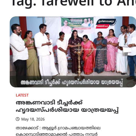
Tag:
farewell to A
LATEST
അങ്കണവാടി ടീച്ചർക്ക്
ഹൃദയസ്പർശിയായ യാത്രയയപ്പ്
May 18, 2026
താഴേക്കാട് : ആളൂർ ഗ്രാമപഞ്ചായത്തിലെ
കൊമ്പൊടിഞ്ഞാമാക്കൽ പത്താം നമ്പർ