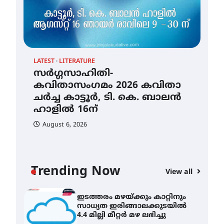
തായ് ചി – ക്വിഗോങ്ങ്
പരിചയപ്പെടാം
August 5, 2026
LATEST
LITERATURE
സർഗ്ഗസാഹിതി-
കവിതാസംഗമം 2026 കവിതാ
തേലപ്പിളളി പാറേമൽ വറീത്
ചർച്ച കാട്ടൂർ, ടി. കെ. ബാലൻ
തോമാസ് (69) അന്തരിച്ചു
ഹാളിൽ 16ന്
August 5, 2026
CLI
August 6, 2026
ഇട
സർഗ്ഗസാഹിതി-
സാ
കവിതാസംഗമം 2026 കവിതാ
4.4
ചർച്ച കാട്ടൂർ, ടി. കെ. ബാലൻ
ഹാളിൽ 16ന്
A
Trending Now
View all
August 6, 2026
ഇടത്തരം മഴയ്ക്കും കാറ്റിനും
സാധ്യത ഇരിങ്ങാലക്കുടയിൽ
4.4 മില്ലി മീറ്റർ മഴ ലഭിച്ചു