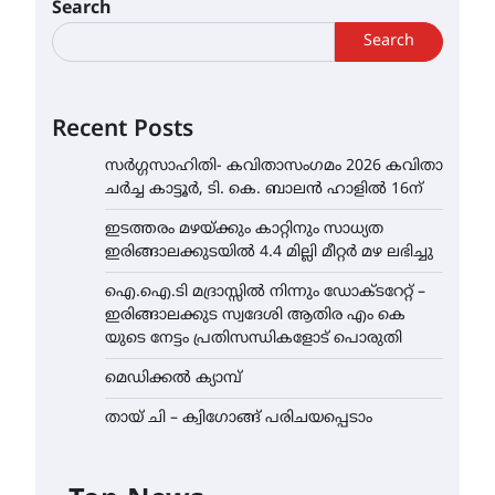
Search
Search
Recent Posts
സർഗ്ഗസാഹിതി- കവിതാസംഗമം 2026 കവിതാ
ചർച്ച കാട്ടൂർ, ടി. കെ. ബാലൻ ഹാളിൽ 16ന്
ഇടത്തരം മഴയ്ക്കും കാറ്റിനും സാധ്യത
ഇരിങ്ങാലക്കുടയിൽ 4.4 മില്ലി മീറ്റർ മഴ ലഭിച്ചു
ഐ.ഐ.ടി മദ്രാസ്സിൽ നിന്നും ഡോക്ടറേറ്റ് –
ഇരിങ്ങാലക്കുട സ്വദേശി ആതിര എം കെ
യുടെ നേട്ടം പ്രതിസന്ധികളോട് പൊരുതി
മെഡിക്കൽ ക്യാമ്പ്
തായ് ചി – ക്വിഗോങ്ങ് പരിചയപ്പെടാം