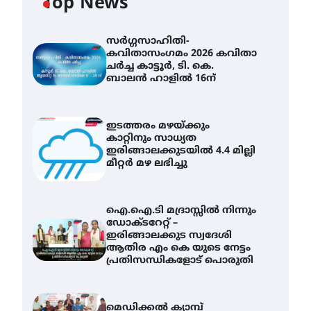
Top News
സർഗ്ഗസാഹിതി-
കവിതാസംഗമം 2026 കവിതാ
ചർച്ച കാട്ടൂർ, ടി. കെ.
ബാലൻ ഹാളിൽ 16ന്
ഇടത്തരം മഴയ്ക്കും
കാറ്റിനും സാധ്യത
ഇരിങ്ങാലക്കുടയിൽ 4.4 മില്ലി
മീറ്റർ മഴ ലഭിച്ചു
ഐ.ഐ.ടി മദ്രാസ്സിൽ നിന്നും
ഡോക്ടറേറ്റ് –
ഇരിങ്ങാലക്കുട സ്വദേശി
ആതിര എം കെ യുടെ നേട്ടം
പ്രതിസന്ധികളോട് പൊരുതി
മെഡിക്കൽ ക്യാമ്പ്