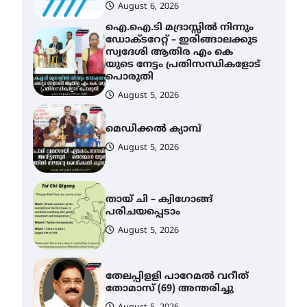
August 6, 2026
ഐ.ഐ.ടി മദ്രാസ്സിൽ നിന്നും
ഡോക്ടറേറ്റ് – ഇരിങ്ങാലക്കുട
സ്വദേശി ആതിര എം കെ
യുടെ നേട്ടം പ്രതിസന്ധികളോട്
പൊരുതി
August 5, 2026
മെഡിക്കൽ ക്യാമ്പ്
August 5, 2026
തായ് ചി – ക്വിഗോങ്ങ്
പരിചയപ്പെടാം
August 5, 2026
തേലപ്പിളളി പാറേമൽ വറീത്
തോമാസ് (69) അന്തരിച്ചു