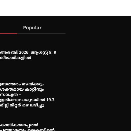
Popular
അരങ്ങ് 2026′ ആഗസ്റ്റ് 8, 9
തീയതികളിൽ
ഇടത്തരം മഴയ്ക്കും
ശക്തമായ കാറ്റിനും
സാധ്യത –
ഇരിങ്ങാലക്കുടയിൽ 19.3
മില്ലിമീറ്റർ മഴ ലഭിച്ചു
കായികതലപ്പത്ത്
പത്താമതും ക്രൈസ്റ്റിന്റെ