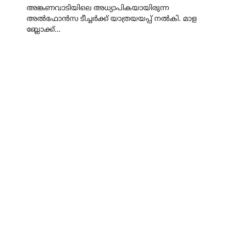
അങ്കണവാടിയിലെ അധ്യാപികയായിരുന്ന
അൽഫോൻസ ടീച്ചർക്ക് യാത്രയയപ്പ് നൽകി. മാള
ബ്ലോക്ക്…