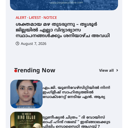
വിദ്യാർത്ഥികൾ
ALERT
LATEST
NOTICE
്
ശക്തമായ മഴ തുടരുന്നു – തൃശൂർ
സർഗ്ഗസാഹിതി- കവിതാസംഗമം
2026 കവിതാ ചർച്ച കാട്ടൂർ, ടി. കെ.
ജില്ലയിൽ എല്ലാ വിദ്യാഭ്യാസ
ബാലൻ ഹാളിൽ 16ന്
സ്ഥാപനങ്ങൾക്കും ശനിയാഴ്ച അവധി
August 7, 2026
ശക്തമായ മഴ തുടരുന്നു – തൃശൂർ
ജില്ലയിൽ എല്ലാ വിദ്യാഭ്യാസ
സ്ഥാപനങ്ങൾക്കും ശനിയാഴ്ച
അവധി
Trending Now
View all
A
എം.ജി. യൂണിവേഴ്‌സിറ്റിയിൽ നിന്ന്
എ
ഇംഗ്ളീഷ് സാഹിത്യത്തിൽ
ഡോക്ടറേറ്റ് നേടിയ എൻ. ആര്യ
ഇ
ന
ട്യുണീഷ്യൻ ചിത്രം ” ദി വോയിസ്
ഓഫ് ഹിന്ദ് റജബ് ” ഇരിങ്ങാലക്കുട
ഫിലിം സൊസൈറ്റി ആഗസ്റ്റ് 7