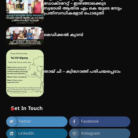
വിദ്യാർത്ഥികൾ
ഡോക്ടറേറ്റ് – ഇരിങ്ങാലക്കുട
സ്വദേശി ആതിര എം കെ യുടെ നേട്ടം
പ്രതിസന്ധികളോട് പൊരുതി
സർഗ്ഗസാഹിതി- കവിതാസംഗമം
2026 കവിതാ ചർച്ച കാട്ടൂർ, ടി. കെ.
മെഡിക്കൽ ക്യാമ്പ്
ബാലൻ ഹാളിൽ 16ന്
തായ് ചി – ക്വിഗോങ്ങ് പരിചയപ്പെടാം
Get In Touch
Twitter
Facebook
LinkedIn
Instagram