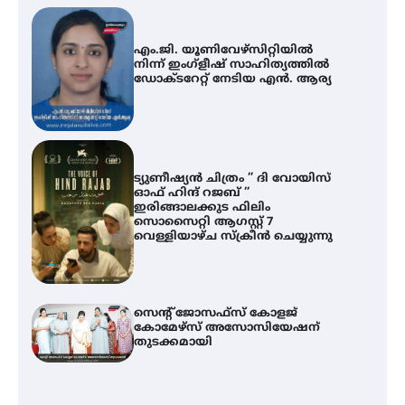
എം.ജി. യൂണിവേഴ്‌സിറ്റിയിൽ
നിന്ന് ഇംഗ്ളീഷ് സാഹിത്യത്തിൽ
ഡോക്ടറേറ്റ് നേടിയ എൻ. ആര്യ
ട്യുണീഷ്യൻ ചിത്രം ” ദി വോയിസ്
ഓഫ് ഹിന്ദ് റജബ് ”
ഇരിങ്ങാലക്കുട ഫിലിം
സൊസൈറ്റി ആഗസ്റ്റ് 7
വെള്ളിയാഴ്ച സ്‌ക്രീൻ ചെയ്യുന്നു
സെന്റ് ജോസഫ്സ് കോളജ്
കോമേഴ്‌സ് അസോസിയേഷന്
തുടക്കമായി