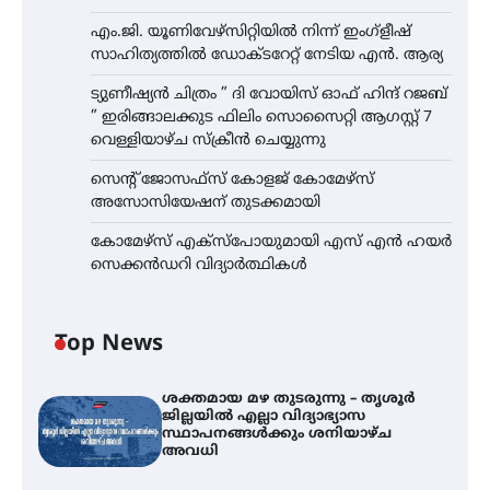
എം.ജി. യൂണിവേഴ്‌സിറ്റിയിൽ നിന്ന് ഇംഗ്ളീഷ്
സാഹിത്യത്തിൽ ഡോക്ടറേറ്റ് നേടിയ എൻ. ആര്യ
ട്യുണീഷ്യൻ ചിത്രം ” ദി വോയിസ് ഓഫ് ഹിന്ദ് റജബ്
” ഇരിങ്ങാലക്കുട ഫിലിം സൊസൈറ്റി ആഗസ്റ്റ് 7
വെള്ളിയാഴ്ച സ്‌ക്രീൻ ചെയ്യുന്നു
സെന്റ് ജോസഫ്സ് കോളജ് കോമേഴ്‌സ്
അസോസിയേഷന് തുടക്കമായി
കോമേഴ്സ് എക്സ്പോയുമായി എസ് എൻ ഹയർ
സെക്കൻഡറി വിദ്യാർത്ഥികൾ
Top News
ശക്തമായ മഴ തുടരുന്നു – തൃശൂർ
ജില്ലയിൽ എല്ലാ വിദ്യാഭ്യാസ
സ്ഥാപനങ്ങൾക്കും ശനിയാഴ്ച
അവധി