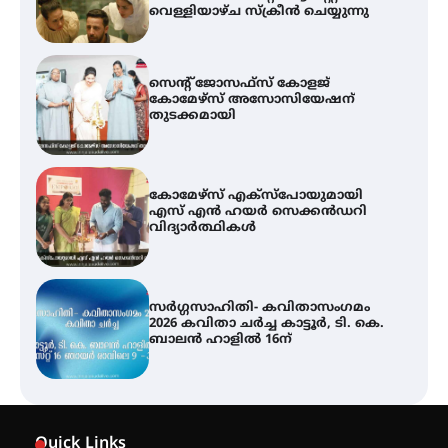
വെള്ളിയാഴ്ച സ്‌ക്രീൻ ചെയ്യുന്നു
സെന്റ് ജോസഫ്സ് കോളജ്
കോമേഴ്‌സ് അസോസിയേഷന്
തുടക്കമായി
കോമേഴ്സ് എക്സ്പോയുമായി
എസ് എൻ ഹയർ സെക്കൻഡറി
വിദ്യാർത്ഥികൾ
സർഗ്ഗസാഹിതി- കവിതാസംഗമം
2026 കവിതാ ചർച്ച കാട്ടൂർ, ടി. കെ.
ബാലൻ ഹാളിൽ 16ന്
ശക്തമായ മഴ തുടരുന്നു – തൃശൂർ
ജില്ലയിൽ എല്ലാ വിദ്യാഭ്യാസ
Quick Links
സ്ഥാപനങ്ങൾക്കും ശനിയാഴ്ച