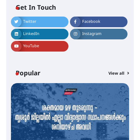
Get In Touch
Twitter
Facebook
എം.ജി. യൂണിവേഴ്‌സിറ്റിയിൽ നിന്ന്
ഇംഗ്ളീഷ് സാഹിത്യത്തിൽ
LinkedIn
Instagram
ഡോക്ടറേറ്റ് നേടിയ എൻ. ആര്യ
YouTube
ട്യുണീഷ്യൻ ചിത്രം ” ദി വോയിസ്
ഓഫ് ഹിന്ദ് റജബ് ” ഇരിങ്ങാലക്കുട
ഫിലിം സൊസൈറ്റി ആഗസ്റ്റ് 7
Popular
View all
വെള്ളിയാഴ്ച സ്‌ക്രീൻ ചെയ്യുന്നു
സെന്റ് ജോസഫ്സ് കോളജ്
കോമേഴ്‌സ് അസോസിയേഷന്
തുടക്കമായി
കോമേഴ്സ് എക്സ്പോയുമായി
എസ് എൻ ഹയർ സെക്കൻഡറി