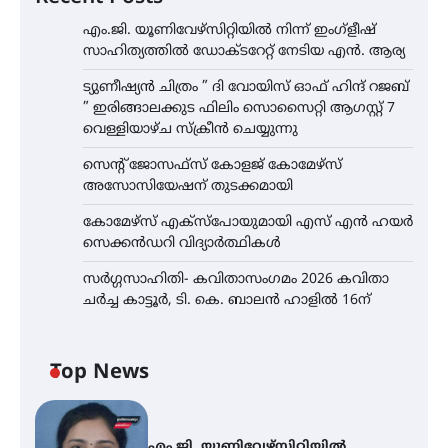
എം.ജി. യൂണിവേഴ്‌സിറ്റിയിൽ നിന്ന് ഇംഗ്ളീഷ്
സാഹിത്യത്തിൽ ഡോക്ടറേറ്റ് നേടിയ എൻ. ആര്യ
ട്യുണീഷ്യൻ ചിത്രം ” ദി വോയിസ് ഓഫ് ഹിന്ദ് റജബ്
” ഇരിങ്ങാലക്കുട ഫിലിം സൊസൈറ്റി ആഗസ്റ്റ് 7
വെള്ളിയാഴ്ച സ്‌ക്രീൻ ചെയ്യുന്നു
സെന്റ് ജോസഫ്സ് കോളജ് കോമേഴ്‌സ്
അസോസിയേഷന് തുടക്കമായി
കോമേഴ്സ് എക്സ്പോയുമായി എസ് എൻ ഹയർ
സെക്കൻഡറി വിദ്യാർത്ഥികൾ
സർഗ്ഗസാഹിതി- കവിതാസംഗമം 2026 കവിതാ
ചർച്ച കാട്ടൂർ, ടി. കെ. ബാലൻ ഹാളിൽ 16ന്
Top News
എം.ജി. യൂണിവേഴ്‌സിറ്റിയിൽ