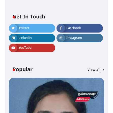
Get In Touch
Twitter
Facebook
LinkedIn
Instagram
YouTube
Popular
View all
ട്യുണീഷ്യൻ ചിത്രം ” ദി വോയിസ്
ഓഫ് ഹിന്ദ് റജബ് ” ഇരിങ്ങാലക്കുട
ഫിലിം സൊസൈറ്റി ആഗസ്റ്റ് 7
വെള്ളിയാഴ്ച സ്‌ക്രീൻ ചെയ്യുന്നു