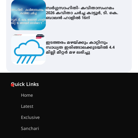
സർഗ്ഗസാഹിതി- കവിതാസംഗമം
2026 കവിതാ ചർച്ച കാട്ടൂർ, ടി. കെ.
ബാലൻ ഹാളിൽ 16ന്
ഇടത്തരം മഴയ്ക്കും കാറ്റിനും
സാധ്യത ഇരിങ്ങാലക്കുടയിൽ 4.4
മില്ലി മീറ്റർ മഴ ലഭിച്ചു
എം.ജി. യൂണിവേഴ്‌സിറ്റിയിൽ നിന്ന്
ഇംഗ്ളീഷ് സാഹിത്യത്തിൽ
Quick Links
ഡോക്ടറേറ്റ് നേടിയ എൻ. ആര്യ
Home
Latest
ട്യുണീഷ്യൻ ചിത്രം ” ദി വോയിസ്
ഓഫ് ഹിന്ദ് റജബ് ” ഇരിങ്ങാലക്കുട
Exclusive
ഫിലിം സൊസൈറ്റി ആഗസ്റ്റ് 7
വെള്ളിയാഴ്ച സ്‌ക്രീൻ ചെയ്യുന്നു
Sanchari