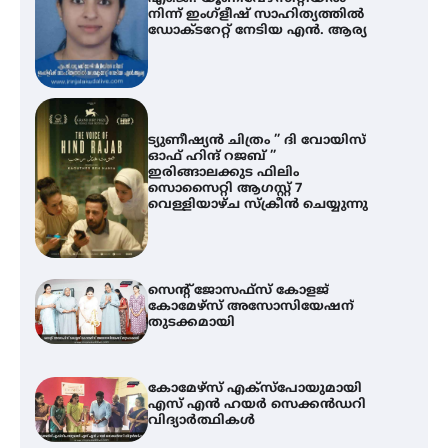
നിന്ന് ഇംഗ്ളീഷ് സാഹിത്യത്തിൽ
ഡോക്ടറേറ്റ് നേടിയ എൻ. ആര്യ
ട്യുണീഷ്യൻ ചിത്രം ” ദി വോയിസ്
ഓഫ് ഹിന്ദ് റജബ് ”
ഇരിങ്ങാലക്കുട ഫിലിം
സൊസൈറ്റി ആഗസ്റ്റ് 7
വെള്ളിയാഴ്ച സ്‌ക്രീൻ ചെയ്യുന്നു
സെന്റ് ജോസഫ്സ് കോളജ്
കോമേഴ്‌സ് അസോസിയേഷന്
തുടക്കമായി
കോമേഴ്സ് എക്സ്പോയുമായി
എസ് എൻ ഹയർ സെക്കൻഡറി
വിദ്യാർത്ഥികൾ