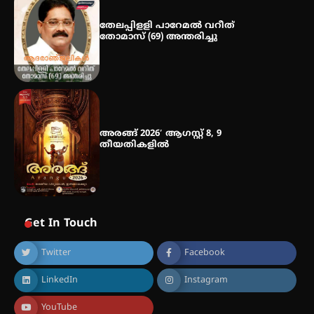
നേട്ടം പ്രതിസന്ധികളോട് പൊരുതി
തേലപ്പിളളി പാറേമൽ വറീത്
തോമാസ് (69) അന്തരിച്ചു
അരങ്ങ് 2026′ ആഗസ്റ്റ് 8, 9
തീയതികളിൽ
Get In Touch
Twitter
Facebook
LinkedIn
Instagram
YouTube