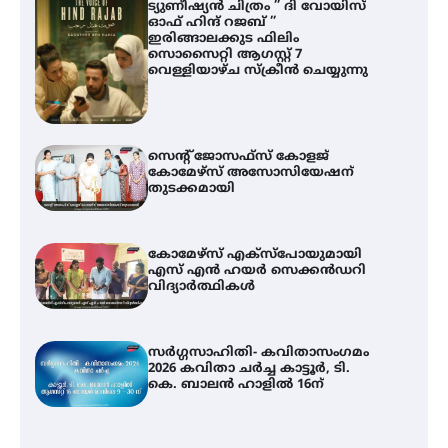
ട്യുണീഷ്യൻ ചിത്രം ” ദി വോയിസ്
ഓഫ് ഹിന്ദ് റജബ് ”
ഇരിങ്ങാലക്കുട ഫിലിം
സൊസൈറ്റി ആഗസ്റ്റ് 7
വെള്ളിയാഴ്ച സ്‌ക്രീൻ ചെയ്യുന്നു
സെന്റ് ജോസഫ്സ് കോളജ്
കോമേഴ്‌സ് അസോസിയേഷന്
തുടക്കമായി
കോമേഴ്സ് എക്സ്പോയുമായി
എസ് എൻ ഹയർ സെക്കൻഡറി
വിദ്യാർത്ഥികൾ
സർഗ്ഗസാഹിതി- കവിതാസംഗമം
2026 കവിതാ ചർച്ച കാട്ടൂർ, ടി.
കെ. ബാലൻ ഹാളിൽ 16ന്