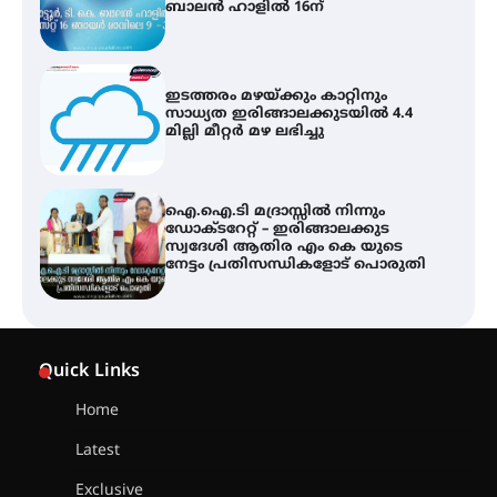
ബാലൻ ഹാളിൽ 16ന്
ഇടത്തരം മഴയ്ക്കും കാറ്റിനും
സാധ്യത ഇരിങ്ങാലക്കുടയിൽ 4.4
മില്ലി മീറ്റർ മഴ ലഭിച്ചു
ഐ.ഐ.ടി മദ്രാസ്സിൽ നിന്നും
ഡോക്ടറേറ്റ് – ഇരിങ്ങാലക്കുട
സ്വദേശി ആതിര എം കെ യുടെ
നേട്ടം പ്രതിസന്ധികളോട് പൊരുതി
ട്യുണീഷ്യൻ ചിത്രം ” ദി വോയിസ്
ഓഫ് ഹിന്ദ് റജബ് ” ഇരിങ്ങാലക്കുട
Quick Links
ഫിലിം സൊസൈറ്റി ആഗസ്റ്റ് 7
വെള്ളിയാഴ്ച സ്‌ക്രീൻ ചെയ്യുന്നു
Home
Latest
സെന്റ് ജോസഫ്സ് കോളജ്
കോമേഴ്‌സ് അസോസിയേഷന്
Exclusive