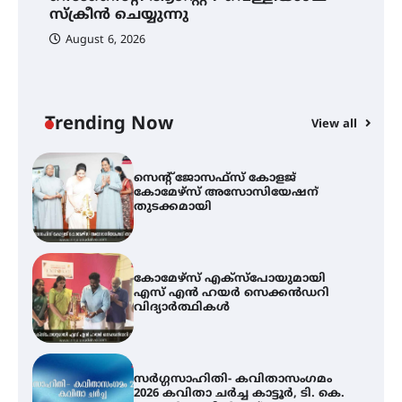
നേട്ടം പ്രതിസന്ധികളോട് പൊരുതി
സ്‌ക്രീൻ ചെയ്യുന്നു
August 6, 2026
ട്യുണീഷ്യൻ ചിത്രം ” ദി വോയിസ്
ഓഫ് ഹിന്ദ് റജബ് ” ഇരിങ്ങാലക്കുട
ഫിലിം സൊസൈറ്റി ആഗസ്റ്റ് 7
വെള്ളിയാഴ്ച സ്‌ക്രീൻ ചെയ്യുന്നു
Trending Now
View all
സെന്റ് ജോസഫ്സ് കോളജ്
കോമേഴ്‌സ് അസോസിയേഷന്
തുടക്കമായി
കോമേഴ്സ് എക്സ്പോയുമായി
എസ് എൻ ഹയർ സെക്കൻഡറി
വിദ്യാർത്ഥികൾ
സർഗ്ഗസാഹിതി- കവിതാസംഗമം
2026 കവിതാ ചർച്ച കാട്ടൂർ, ടി. കെ.