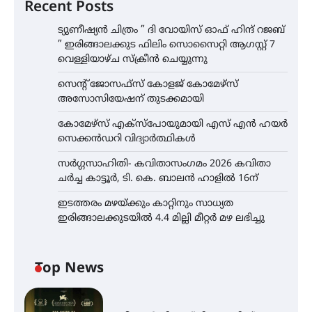
Recent Posts
ട്യുണീഷ്യൻ ചിത്രം ” ദി വോയിസ് ഓഫ് ഹിന്ദ് റജബ്
” ഇരിങ്ങാലക്കുട ഫിലിം സൊസൈറ്റി ആഗസ്റ്റ് 7
വെള്ളിയാഴ്ച സ്‌ക്രീൻ ചെയ്യുന്നു
സെന്റ് ജോസഫ്സ് കോളജ് കോമേഴ്‌സ്
അസോസിയേഷന് തുടക്കമായി
കോമേഴ്സ് എക്സ്പോയുമായി എസ് എൻ ഹയർ
സെക്കൻഡറി വിദ്യാർത്ഥികൾ
സർഗ്ഗസാഹിതി- കവിതാസംഗമം 2026 കവിതാ
ചർച്ച കാട്ടൂർ, ടി. കെ. ബാലൻ ഹാളിൽ 16ന്
ഇടത്തരം മഴയ്ക്കും കാറ്റിനും സാധ്യത
ഇരിങ്ങാലക്കുടയിൽ 4.4 മില്ലി മീറ്റർ മഴ ലഭിച്ചു
Top News