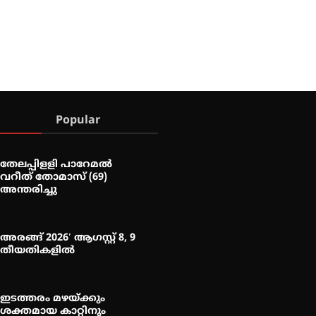
Popular
തേലപ്പിളളി പാറേമൽ
വറീത് തോമാസ് (69)
അന്തരിച്ചു
അരങ്ങ് 2026′ ആഗസ്റ്റ് 8, 9
തീയതികളിൽ
ഇടത്തരം മഴയ്ക്കും
ശക്തമായ കാറ്റിനും