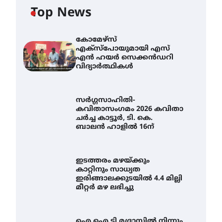
Top News
കോമേഴ്സ്
എക്സ്പോയുമായി എസ്
എൻ ഹയർ സെക്കൻഡറി
വിദ്യാർത്ഥികൾ
സർഗ്ഗസാഹിതി-
കവിതാസംഗമം 2026 കവിതാ
ചർച്ച കാട്ടൂർ, ടി. കെ.
ബാലൻ ഹാളിൽ 16ന്
ഇടത്തരം മഴയ്ക്കും
കാറ്റിനും സാധ്യത
ഇരിങ്ങാലക്കുടയിൽ 4.4 മില്ലി
മീറ്റർ മഴ ലഭിച്ചു
ഐ.ഐ.ടി മദ്രാസ്സിൽ നിന്നും