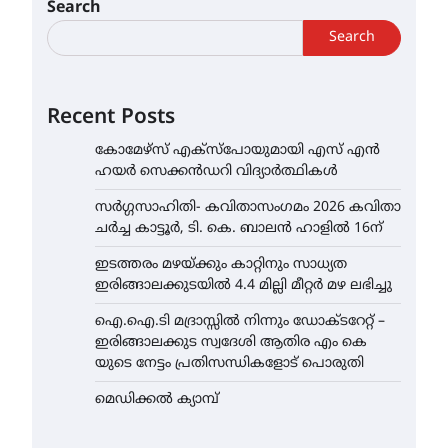
Search
Search
Recent Posts
കോമേഴ്സ് എക്സ്പോയുമായി എസ് എൻ
ഹയർ സെക്കൻഡറി വിദ്യാർത്ഥികൾ
സർഗ്ഗസാഹിതി- കവിതാസംഗമം 2026 കവിതാ
ചർച്ച കാട്ടൂർ, ടി. കെ. ബാലൻ ഹാളിൽ 16ന്
ഇടത്തരം മഴയ്ക്കും കാറ്റിനും സാധ്യത
ഇരിങ്ങാലക്കുടയിൽ 4.4 മില്ലി മീറ്റർ മഴ ലഭിച്ചു
ഐ.ഐ.ടി മദ്രാസ്സിൽ നിന്നും ഡോക്ടറേറ്റ് –
ഇരിങ്ങാലക്കുട സ്വദേശി ആതിര എം കെ
യുടെ നേട്ടം പ്രതിസന്ധികളോട് പൊരുതി
മെഡിക്കൽ ക്യാമ്പ്