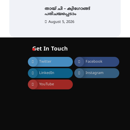
തായ് ചി – ക്വിഗോങ്ങ്
പരിചയപ്പെടാം
August 5, 2026
കോമേഴ്സ്
എക്സ്പോയുമായി എസ്
എൻ ഹയർ സെക്കൻഡറി
Get In Touch
വിദ്യാർത്ഥികൾ
August 6, 2026
Twitter
Facebook
സർഗ്ഗസാഹിതി-
LinkedIn
Instagram
കവിതാസംഗമം 2026 കവിതാ
ചർച്ച കാട്ടൂർ, ടി. കെ. ബാലൻ
ഹാളിൽ 16ന്
YouTube
August 6, 2026
ഇടത്തരം മഴയ്ക്കും കാറ്റിനും
സാധ്യത ഇരിങ്ങാലക്കുടയിൽ
4.4 മില്ലി മീറ്റർ മഴ ലഭിച്ചു
August 6, 2026