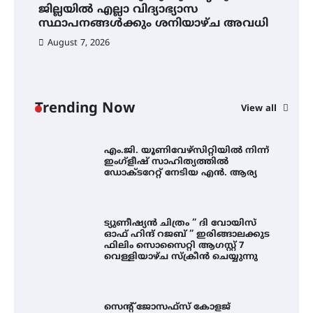
2026 കവിതാ ചർച്ച കാട്ടൂർ, ടി. കെ.
ജില്ലയിൽ എല്ലാ വിദ്യാഭ്യാസ
ഇ
ബാലൻ ഹാളിൽ 16ന്
സ്ഥാപനങ്ങൾക്കും ശനിയാഴ്ച അവധി
ന
August 7, 2026
ശക്തമായ മഴ തുടരുന്നു – തൃശൂർ
ജില്ലയിൽ എല്ലാ വിദ്യാഭ്യാസ
സ്ഥാപനങ്ങൾക്കും ശനിയാഴ്ച
അവധി
Trending Now
View all
എം.ജി. യൂണിവേഴ്‌സിറ്റിയിൽ നിന്ന്
ഇംഗ്ളീഷ് സാഹിത്യത്തിൽ
ഡോക്ടറേറ്റ് നേടിയ എൻ. ആര്യ
ട്യുണീഷ്യൻ ചിത്രം ” ദി വോയിസ്
ഓഫ് ഹിന്ദ് റജബ് ” ഇരിങ്ങാലക്കുട
ഫിലിം സൊസൈറ്റി ആഗസ്റ്റ് 7
വെള്ളിയാഴ്ച സ്‌ക്രീൻ ചെയ്യുന്നു
സെന്റ് ജോസഫ്സ് കോളജ്