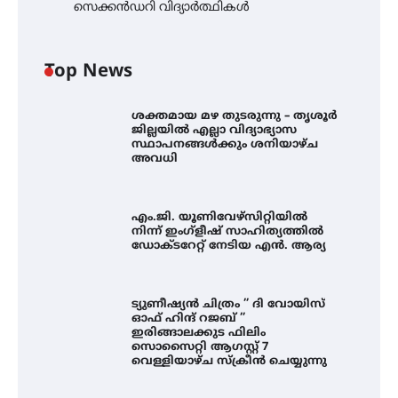
സെക്കൻഡറി വിദ്യാർത്ഥികൾ
Top News
ശക്തമായ മഴ തുടരുന്നു – തൃശൂർ
ജില്ലയിൽ എല്ലാ വിദ്യാഭ്യാസ
സ്ഥാപനങ്ങൾക്കും ശനിയാഴ്ച
അവധി
എം.ജി. യൂണിവേഴ്‌സിറ്റിയിൽ
നിന്ന് ഇംഗ്ളീഷ് സാഹിത്യത്തിൽ
ഡോക്ടറേറ്റ് നേടിയ എൻ. ആര്യ
ട്യുണീഷ്യൻ ചിത്രം ” ദി വോയിസ്
ഓഫ് ഹിന്ദ് റജബ് ”
ഇരിങ്ങാലക്കുട ഫിലിം
സൊസൈറ്റി ആഗസ്റ്റ് 7
വെള്ളിയാഴ്ച സ്‌ക്രീൻ ചെയ്യുന്നു
എം.ജി. യൂണിവേഴ്‌സിറ്റിയിൽ നിന്ന്