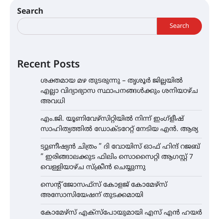
Search
Search
Recent Posts
ശക്തമായ മഴ തുടരുന്നു – തൃശൂർ ജില്ലയിൽ
എല്ലാ വിദ്യാഭ്യാസ സ്ഥാപനങ്ങൾക്കും ശനിയാഴ്ച
അവധി
എം.ജി. യൂണിവേഴ്‌സിറ്റിയിൽ നിന്ന് ഇംഗ്ളീഷ്
സാഹിത്യത്തിൽ ഡോക്ടറേറ്റ് നേടിയ എൻ. ആര്യ
ട്യുണീഷ്യൻ ചിത്രം ” ദി വോയിസ് ഓഫ് ഹിന്ദ് റജബ്
” ഇരിങ്ങാലക്കുട ഫിലിം സൊസൈറ്റി ആഗസ്റ്റ് 7
വെള്ളിയാഴ്ച സ്‌ക്രീൻ ചെയ്യുന്നു
സെന്റ് ജോസഫ്സ് കോളജ് കോമേഴ്‌സ്
അസോസിയേഷന് തുടക്കമായി
കോമേഴ്സ് എക്സ്പോയുമായി എസ് എൻ ഹയർ