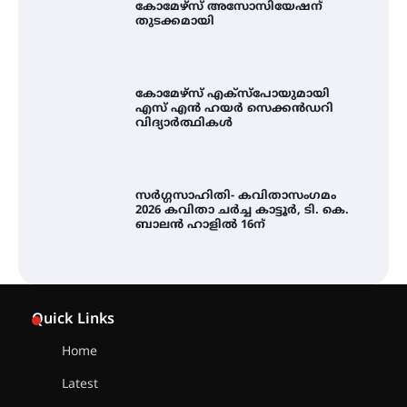
കോമേഴ്‌സ് അസോസിയേഷന്
തുടക്കമായി
കോമേഴ്സ് എക്സ്പോയുമായി
എസ് എൻ ഹയർ സെക്കൻഡറി
വിദ്യാർത്ഥികൾ
സർഗ്ഗസാഹിതി- കവിതാസംഗമം
2026 കവിതാ ചർച്ച കാട്ടൂർ, ടി. കെ.
ബാലൻ ഹാളിൽ 16ന്
ശക്തമായ മഴ തുടരുന്നു – തൃശൂർ
ജില്ലയിൽ എല്ലാ വിദ്യാഭ്യാസ
Quick Links
സ്ഥാപനങ്ങൾക്കും ശനിയാഴ്ച
അവധി
Home
Latest
എം.ജി. യൂണിവേഴ്‌സിറ്റിയിൽ നിന്ന്