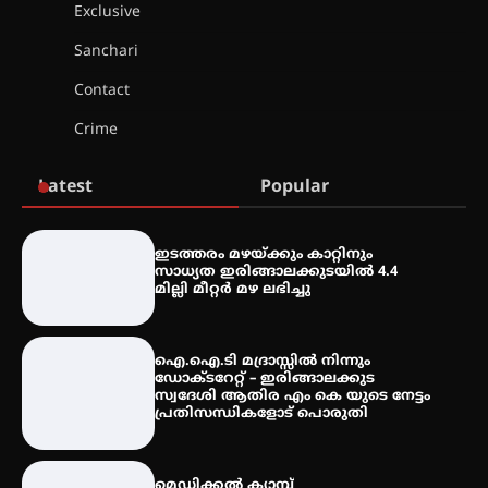
ഇംഗ്ളീഷ് സാഹിത്യത്തിൽ
Exclusive
ഡോക്ടറേറ്റ് നേടിയ എൻ. ആര്യ
Sanchari
Contact
ട്യുണീഷ്യൻ ചിത്രം ” ദി വോയിസ്
ഓഫ് ഹിന്ദ് റജബ് ” ഇരിങ്ങാലക്കുട
Crime
ഫിലിം സൊസൈറ്റി ആഗസ്റ്റ് 7
വെള്ളിയാഴ്ച സ്‌ക്രീൻ ചെയ്യുന്നു
Latest
Popular
സെന്റ് ജോസഫ്സ് കോളജ്
കോമേഴ്‌സ് അസോസിയേഷന്
ഇടത്തരം മഴയ്ക്കും കാറ്റിനും
തുടക്കമായി
സാധ്യത ഇരിങ്ങാലക്കുടയിൽ 4.4
മില്ലി മീറ്റർ മഴ ലഭിച്ചു
കോമേഴ്സ് എക്സ്പോയുമായി
ഐ.ഐ.ടി മദ്രാസ്സിൽ നിന്നും
എസ് എൻ ഹയർ സെക്കൻഡറി
ഡോക്ടറേറ്റ് – ഇരിങ്ങാലക്കുട
വിദ്യാർത്ഥികൾ
സ്വദേശി ആതിര എം കെ യുടെ നേട്ടം
പ്രതിസന്ധികളോട് പൊരുതി
സർഗ്ഗസാഹിതി- കവിതാസംഗമം
മെഡിക്കൽ ക്യാമ്പ്