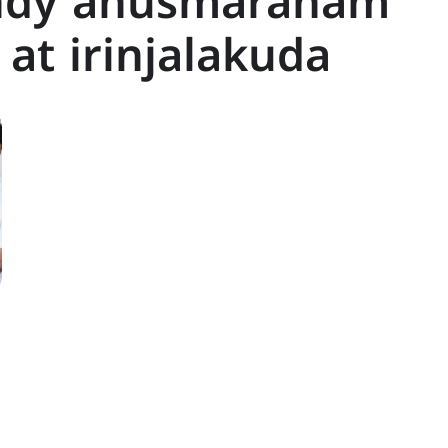
dy anusmaranam
 at irinjalakuda