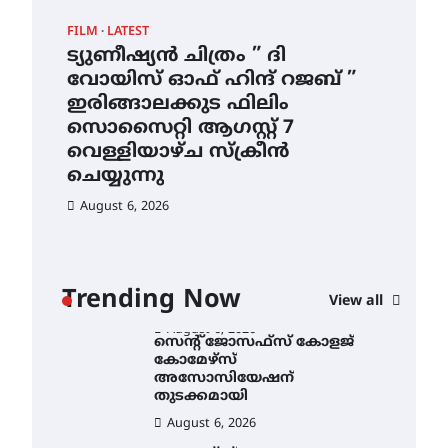
ഇടത്തരം മഴയ്ക്കും കാറ്റിനും
FILM
LATEST
CAM
സാധ്യത ഇരിങ്ങാലക്കുടയിൽ
4.4 മില്ലി മീറ്റർ മഴ ലഭിച്ചു
ട്യുണീഷ്യൻ ചിത്രം ” ദി
സെ
ാ
വോയിസ് ഓഫ് ഹിന്ദ് റജബ് ”
ക
August 6, 2026
ൻ
ഇരിങ്ങാലക്കുട ഫിലിം
തു
ഐ.ഐ.ടി മദ്രാസ്സിൽ നിന്നും
സൊസൈറ്റി ആഗസ്റ്റ് 7
ഡോക്ടറേറ്റ് – ഇരിങ്ങാലക്കുട
Au
സ്വദേശി ആതിര എം കെ
വെള്ളിയാഴ്ച സ്‌ക്രീൻ
യുടെ നേട്ടം പ്രതിസന്ധികളോട്
ചെയ്യുന്നു
പൊരുതി
August 6, 2026
August 5, 2026
ട്യുണീഷ്യൻ ചിത്രം ” ദി
വോയിസ് ഓഫ് ഹിന്ദ് റജബ് ”
ഇരിങ്ങാലക്കുട ഫിലിം
സൊസൈറ്റി ആഗസ്റ്റ് 7
വെള്ളിയാഴ്ച സ്‌ക്രീൻ
Trending Now
View all
ചെയ്യുന്നു
August 6, 2026
സെന്റ് ജോസഫ്സ് കോളജ്
കോമേഴ്‌സ്
അസോസിയേഷന്
തുടക്കമായി
August 6, 2026