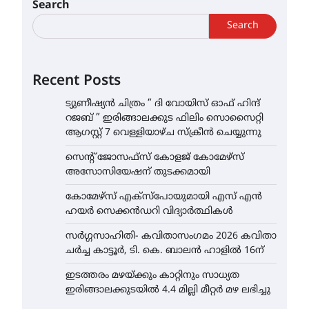
Search
Search
Recent Posts
ട്യുണീഷ്യൻ ചിത്രം ” ദി വോയിസ് ഓഫ് ഹിന്ദ്
റജബ് ” ഇരിങ്ങാലക്കുട ഫിലിം സൊസൈറ്റി
ആഗസ്റ്റ് 7 വെള്ളിയാഴ്ച സ്‌ക്രീൻ ചെയ്യുന്നു
സെന്റ് ജോസഫ്സ് കോളജ് കോമേഴ്‌സ്
അസോസിയേഷന് തുടക്കമായി
കോമേഴ്സ് എക്സ്പോയുമായി എസ് എൻ
ഹയർ സെക്കൻഡറി വിദ്യാർത്ഥികൾ
സർഗ്ഗസാഹിതി- കവിതാസംഗമം 2026 കവിതാ
ചർച്ച കാട്ടൂർ, ടി. കെ. ബാലൻ ഹാളിൽ 16ന്
ഇടത്തരം മഴയ്ക്കും കാറ്റിനും സാധ്യത
ഇരിങ്ങാലക്കുടയിൽ 4.4 മില്ലി മീറ്റർ മഴ ലഭിച്ചു