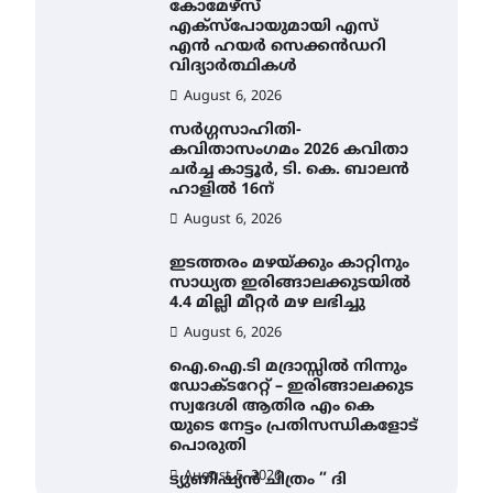
കോമേഴ്സ്
എക്സ്പോയുമായി എസ്
എൻ ഹയർ സെക്കൻഡറി
വിദ്യാർത്ഥികൾ
August 6, 2026
സർഗ്ഗസാഹിതി-
കവിതാസംഗമം 2026 കവിതാ
ചർച്ച കാട്ടൂർ, ടി. കെ. ബാലൻ
ഹാളിൽ 16ന്
August 6, 2026
ഇടത്തരം മഴയ്ക്കും കാറ്റിനും
സാധ്യത ഇരിങ്ങാലക്കുടയിൽ
4.4 മില്ലി മീറ്റർ മഴ ലഭിച്ചു
August 6, 2026
ഐ.ഐ.ടി മദ്രാസ്സിൽ നിന്നും
ഡോക്ടറേറ്റ് – ഇരിങ്ങാലക്കുട
സ്വദേശി ആതിര എം കെ
യുടെ നേട്ടം പ്രതിസന്ധികളോട്
പൊരുതി
August 5, 2026
ട്യുണീഷ്യൻ ചിത്രം ” ദി