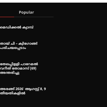
Popular
മെഡിക്കൽ ക്യാമ്പ്
തായ് ചി – ക്വിഗോങ്ങ്
പരിചയപ്പെടാം
തേലപ്പിളളി പാറേമൽ
വറീത് തോമാസ് (69)
അന്തരിച്ചു
അരങ്ങ് 2026′ ആഗസ്റ്റ് 8, 9
തീയതികളിൽ