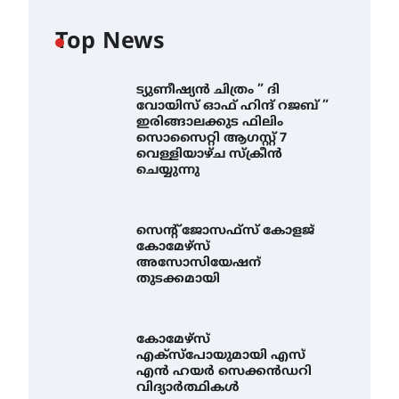
Top News
ട്യുണീഷ്യൻ ചിത്രം ” ദി
വോയിസ് ഓഫ് ഹിന്ദ് റജബ് ”
ഇരിങ്ങാലക്കുട ഫിലിം
സൊസൈറ്റി ആഗസ്റ്റ് 7
വെള്ളിയാഴ്ച സ്‌ക്രീൻ
ചെയ്യുന്നു
സെന്റ് ജോസഫ്സ് കോളജ്
കോമേഴ്‌സ്
അസോസിയേഷന്
തുടക്കമായി
കോമേഴ്സ്
എക്സ്പോയുമായി എസ്
എൻ ഹയർ സെക്കൻഡറി
വിദ്യാർത്ഥികൾ