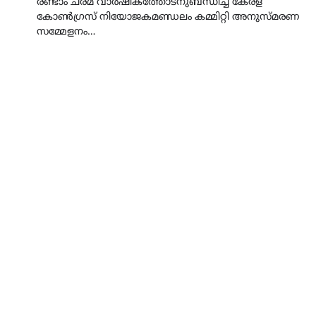
രണ്ടാം ചരമ വാർഷികത്തോടനുബന്ധിച്ച് കേരള
കോൺഗ്രസ് നിയോജകമണ്ഡലം കമ്മിറ്റി അനുസ്മരണ
സമ്മേളനം…