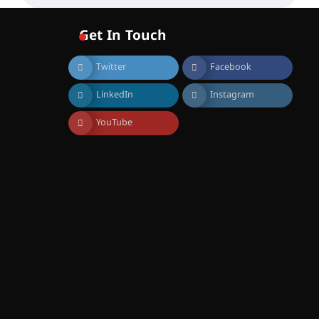
വോയിസ് ഓഫ് ഹിന്ദ് റജബ് ”
ഇരിങ്ങാലക്കുട ഫിലിം
സൊസൈറ്റി ആഗസ്റ്റ് 7
Get In Touch
വെള്ളിയാഴ്ച സ്‌ക്രീൻ
ചെയ്യുന്നു
Twitter
Facebook
August 6, 2026
സെന്റ് ജോസഫ്സ് കോളജ്
LinkedIn
Instagram
കോമേഴ്‌സ്
അസോസിയേഷന്
തുടക്കമായി
YouTube
August 6, 2026
കോമേഴ്സ്
എക്സ്പോയുമായി എസ്
എൻ ഹയർ സെക്കൻഡറി
വിദ്യാർത്ഥികൾ
August 6, 2026
സർഗ്ഗസാഹിതി-
കവിതാസംഗമം 2026 കവിതാ
ചർച്ച കാട്ടൂർ, ടി. കെ. ബാലൻ
ഹാളിൽ 16ന്
August 6, 2026