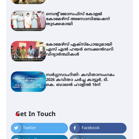
സെന്റ് ജോസഫ്സ് കോളജ്
കോമേഴ്‌സ് അസോസിയേഷന്
തുടക്കമായി
കോമേഴ്സ് എക്സ്പോയുമായി
എസ് എൻ ഹയർ സെക്കൻഡറി
വിദ്യാർത്ഥികൾ
സർഗ്ഗസാഹിതി- കവിതാസംഗമം
2026 കവിതാ ചർച്ച കാട്ടൂർ, ടി.
കെ. ബാലൻ ഹാളിൽ 16ന്
Get In Touch
Twitter
Facebook