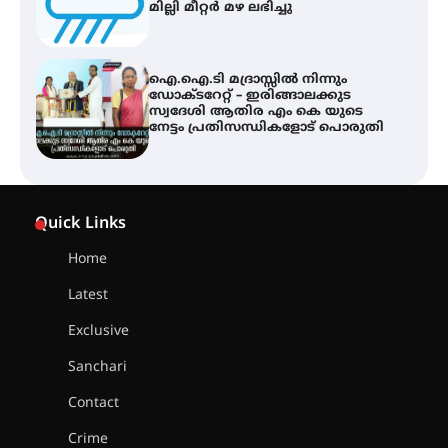
മില്ലി മീറ്റർ മഴ ലഭിച്ചു
ഐ.ഐ.ടി മദ്രാസ്സിൽ നിന്നും
ഡോക്ടറേറ്റ് – ഇരിങ്ങാലക്കുട
സ്വദേശി ആതിര എം കെ യുടെ
നേട്ടം പ്രതിസന്ധികളോട് പൊരുതി
ട്യുണീഷ്യൻ ചിത്രം ” ദി വോയിസ്
ഓഫ് ഹിന്ദ് റജബ് ” ഇരിങ്ങാലക്കുട
Quick Links
ഫിലിം സൊസൈറ്റി ആഗസ്റ്റ് 7
വെള്ളിയാഴ്ച സ്‌ക്രീൻ ചെയ്യുന്നു
Home
Latest
സെന്റ് ജോസഫ്സ് കോളജ്
കോമേഴ്‌സ് അസോസിയേഷന്
Exclusive
തുടക്കമായി
Sanchari
Contact
കോമേഴ്സ് എക്സ്പോയുമായി
Crime
എസ് എൻ ഹയർ സെക്കൻഡറി