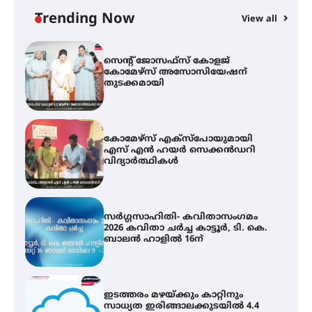
ഫിലിം സൊസൈറ്റി ആഗസ്റ്റ് 7
വെള്ളിയാഴ്ച സ്‌ക്രീൻ ചെയ്യുന്നു
Trending Now
View all
സെന്റ് ജോസഫ്സ് കോളജ്
കോമേഴ്‌സ് അസോസിയേഷന്
തുടക്കമായി
കോമേഴ്സ് എക്സ്പോയുമായി
എസ് എൻ ഹയർ സെക്കൻഡറി
വിദ്യാർത്ഥികൾ
സർഗ്ഗസാഹിതി- കവിതാസംഗമം
2026 കവിതാ ചർച്ച കാട്ടൂർ, ടി. കെ.
ബാലൻ ഹാളിൽ 16ന്
ഇടത്തരം മഴയ്ക്കും കാറ്റിനും
സാധ്യത ഇരിങ്ങാലക്കുടയിൽ 4.4