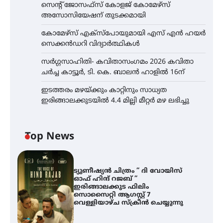
സെന്റ് ജോസഫ്സ് കോളജ് കോമേഴ്‌സ്
അസോസിയേഷന് തുടക്കമായി
കോമേഴ്സ് എക്സ്പോയുമായി എസ് എൻ ഹയർ
സെക്കൻഡറി വിദ്യാർത്ഥികൾ
സർഗ്ഗസാഹിതി- കവിതാസംഗമം 2026 കവിതാ
ചർച്ച കാട്ടൂർ, ടി. കെ. ബാലൻ ഹാളിൽ 16ന്
ഇടത്തരം മഴയ്ക്കും കാറ്റിനും സാധ്യത
ഇരിങ്ങാലക്കുടയിൽ 4.4 മില്ലി മീറ്റർ മഴ ലഭിച്ചു
Top News
ട്യുണീഷ്യൻ ചിത്രം ” ദി വോയിസ്
ഓഫ് ഹിന്ദ് റജബ് ”
ഇരിങ്ങാലക്കുട ഫിലിം
സൊസൈറ്റി ആഗസ്റ്റ് 7
വെള്ളിയാഴ്ച സ്‌ക്രീൻ ചെയ്യുന്നു