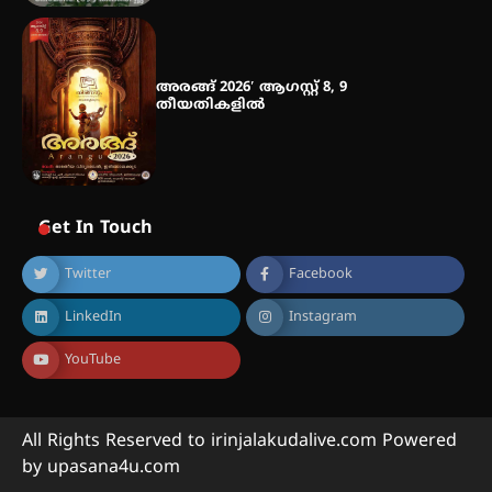
അരങ്ങ് 2026′ ആഗസ്റ്റ് 8, 9
തീയതികളിൽ
Get In Touch
Twitter
Facebook
LinkedIn
Instagram
YouTube
All Rights Reserved to irinjalakudalive.com Powered
by upasana4u.com